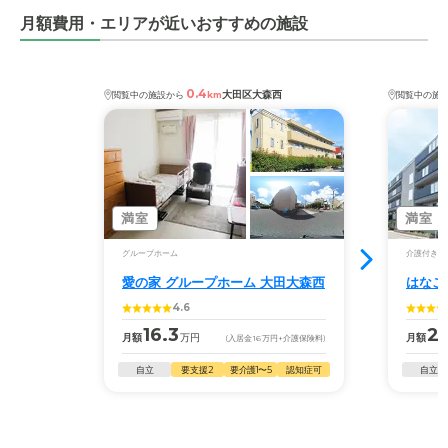
月額費用・エリアが近いおすすめの施設
0.4
大田区大森西
閲覧中の施設から
km
閲覧中の施
満室
満室
グループホーム
介護付き有
愛の家 グループホーム 大田大森西
はなこ
4.6
16.3
22
月額
万円
月額
(入居金
16
万円
+介護保険料)
自立
要支援2
要介護1〜5
認知症可
自立