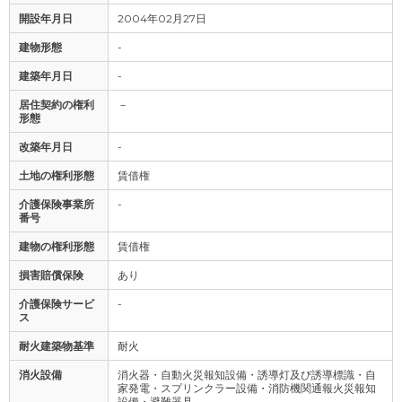
開設年月日
2004年02月27日
建物形態
-
建築年月日
-
居住契約の権利
－
形態
改築年月日
-
土地の権利形態
賃借権
介護保険事業所
-
番号
建物の権利形態
賃借権
損害賠償保険
あり
介護保険サービ
-
ス
耐火建築物基準
耐火
消火設備
消火器・自動火災報知設備・誘導灯及び誘導標識・自
家発電・スプリンクラー設備・消防機関通報火災報知
設備・避難器具