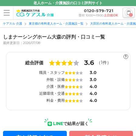
老人ホーム・介護施設の口コミ評判サイト
0120-579-721
掲載施設5万件超
0
受付 10:00〜19:00
土日祝OK
ケアスル 介護
東京都の有料老人ホーム・介護施設一覧
大田区の有料老人ホーム・介護施
しまナーシングホーム大森の評判・口コミ一覧
最終更新日：2026/07/08
?
1
1
3.6
総合評価
（
1
件）
3.0
職員・スタッフ
3.0
外観・設備
4.0
介護・医療
4.0
近隣環境・交通
4.0
料金・費用
LINE
で結果が届く