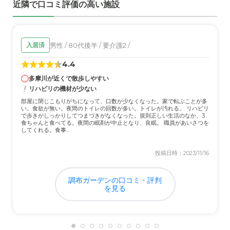
近隣で口コミ評価の高い施設
男性 / 80代後半 / 要介護2 /
入居済
4.4
多摩川が近くで散歩しやすい
リハビリの機材が少ない
部屋に閉じこもりがちになって、口数が少なくなった。家で転ぶことが多
い。食欲が無い。夜間のトイレの回数が多い。トイレが汚れる。 リハビリ
で歩きがしっかりしてつまづきがなくなった。規則正しい生活のなか、3
食ちゃんと食べてる。夜間の眠剤が中止となり、良眠。 職員があいさつを
してくれる。食事...
投稿日時：2023/11/16
調布ガーデンの口コミ・評判
を見る