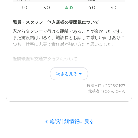
3.0
3.0
4.0
4.0
4.0
職員・スタッフ・他入居者の雰囲気について
家からタクシーで行ける距離であることが良かったです。
また施設内は明るく、施設長とお話して厳しい面はありつ
つも、仕事に忠実で責任感が強い方だと思いました。
近隣環境や交通アクセスについて
大森駅と蒲田駅の中間にあり、駅からは徒歩圏内ではない
続きを見る
ことバスやタクシーを使わなければいけない点がありま
す。 また施設長さんもお仕事に熱心なゆえ厳しい面があ
投稿日時：2026/01/27
ると推察しました。
投稿者：にゃんにゃん
施設詳細情報に戻る