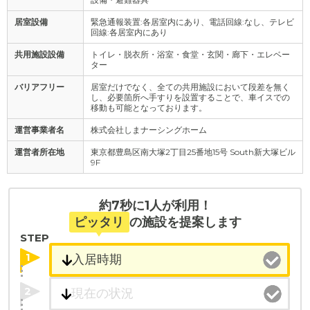
居室設備
緊急通報装置:各居室内にあり、電話回線:なし、テレビ
回線:各居室内にあり
共用施設設備
トイレ・脱衣所・浴室・食堂・玄関・廊下・エレベー
ター
バリアフリー
居室だけでなく、全ての共用施設において段差を無く
し、必要箇所へ手すりを設置することで、車イスでの
移動も可能となっております。
運営事業者名
株式会社しまナーシングホーム
運営者所在地
東京都豊島区南大塚2丁目25番地15号 South新大塚ビル
9F
約7秒に1人が利用！
ピッタリ
の施設を提案します
STEP
1
2