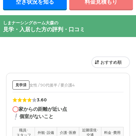
空き状況を知る
料金見積もり
しまナーシングホーム大森の
見学・入居した方の評判・口コミ
女性 / 90代後半 / 要介護4
見学済
3.60
家からの距離が近い点
個室がないこと
職員･
近隣環境･
外観･設備
介護･医療
料金･費用
スタッフ
交通