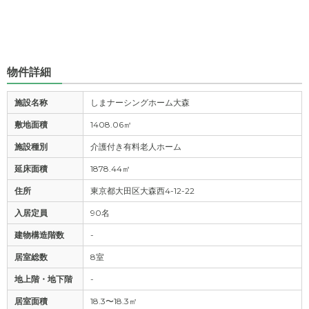
物件詳細
施設名称
しまナーシングホーム大森
敷地面積
1408.06㎡
施設種別
介護付き有料老人ホーム
延床面積
1878.44㎡
住所
東京都大田区大森西4-12-22
入居定員
90名
建物構造階数
-
居室総数
8室
地上階・地下階
-
居室面積
18.3〜18.3㎡