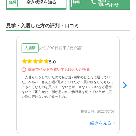
高齢者の場合、食事量が減ると一気に衰弱が進むのではな
空き状況を知る
無料
無料
問い合わせ
いかと心配していましたが、ここでは健康的に過ごせてい
ます。また、
レクリエーションや散歩
などを通して、適度
な社会参加と運動の機会を提供してくださっていること
見学・入居した方の評判・口コミ
も、母の元気につながっていると感じています。
日々の細
やかな報告
があるからこそ、遠くにいても母の「元気でい
る姿」を想像できます。
女性 / 90代前半 / 要介護1
入居済
5.0
個室でベッドを置いてもゆとりがある
一人暮らしをしていたので私が週2回母のところに通ってい
た。ヘルパーさんが週2回来てくれたが、買い物をしてもらっ
てもろくなものを買ってこないとか、来なくていいなど愚痴
をいって困らせた。脚が悪いので歩行器を使っていたが、買
い物に行けないので食べもの...
投稿日時：2022/07/07
続きを見る