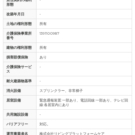
形態
改築年月日
-
土地の権利形態
所有
介護保険事業所
1391100987
番号
建物の権利形態
所有
損害賠償保険
あり
介護保険サービ
-
ス
耐火建築物基準
-
消火設備
スプリンクラー、非常梯子
居室設備
緊急通報装置:一部あり、電話回線:一部あり、テレビ回
線:各居室内にあり
共用施設設備
-
バリアフリー
対応。
運営事業者名
株式会社リビングプラットフォームケア