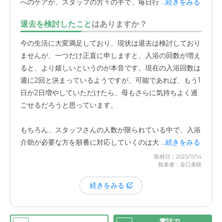
へのケアが、スタッフの方々の手で、毎日行き届いている
...続きをみる
という事実は、遠方から見守る家族として、何物にも代え
退去を検討したこと
はありますか？
がたい安心感を与えてくれました。スタッフの皆さんが、
とても家族的でフレンドリーな対応をしてくださる点も、
今の生活に大変満足しており、現状は退去は検討しており
大きな満足点です。この施設は
1フロア9人の入居
なので、
ませんが、一つだけ正直に申しますと、入浴の回数が増え
おそらく
スタッフさんの目も行き届きやすい環境
なのだろ
ると、より嬉しいというのが本音です。現在の入浴回数は
うと感じています。
週に2回と決まっているようですが、可能であれば、もう1
日か2日増やしていただけたら、母もさらに気持ちよく過
面会時の情報共有も丁寧ですし、母の体調が急変した際に
ごせるだろうと思っています。
は、
必ずお電話で連絡をいただける
ため、私たちは常に母
の状況を把握でき、心身の準備ができます。入居者とスタ
もちろん、スタッフさんの人数が限られている中で、入浴
ッフの距離が近く、個々の状況を把握してくださっている
介助が必要な方を順番に対応していくのは大変なことだと
...続きをみる
という信頼感が、大変助かっています。母が
食事を完食で
承知しています。それでも、日々の清潔を保つことは、健
取材日：2025/11/14
きている
という事実も、この施設を選んで良かったと強く
執筆者：谷口美咲
康維持や生活の質に直結すると考えているため、施設運営
感じる理由の一つです。送られてくる日誌で、母が食事を
の難しさは理解しつつも、心の中で密かに願っている改善
続きをみる
ほとんど「10分の10」食べていることを確認できると、
点です。
嬉しい気持ちになります。
電話で