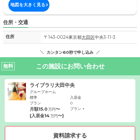
地図を大きく見る
住所・交通
住所
〒143-0024東京都
大田区
中央3-11-3
カンタン60秒で申し込み
この施設にお問い合わせ
無料
ライブラリ大田中央
グループホーム
標準
入居金
プラン
0
-
月額
15.0
〜
プラン
万円
(入居金
14
〜)
万円
資料請求する