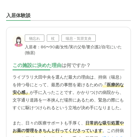
入居体験談
物忘れ
杖
喘息・気管支炎
入居者：86〜90歳/女性/実の父母/要介護2/自宅にいた
(独居)
この施設に決めた理由
は何ですか？
ライブラリ大田中央を選んだ最大の理由は、持病（喘息）
を持つ母にとって、最悪の事態を避けるための
「医療的な
安心感」
が手に入ったことです。かかりつけの病院から、
文字通り道路を一本挟んだ場所にあるため、緊急の際にも
すぐに駆けつけられるという立地が決め手になりました。
また、日々の医療サポートも手厚く、
日常的な吸引処置や
お薬の管理をきちんと行ってくださっています
。この持病