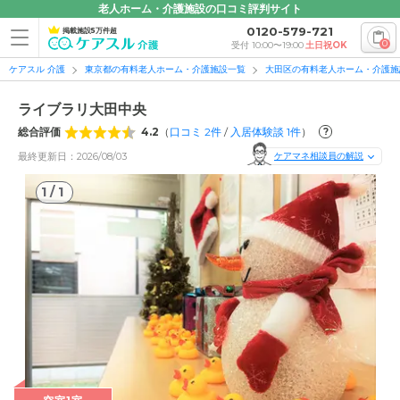
老人ホーム・介護施設の口コミ評判サイト
0120-579-721
掲載施設5万件超
0
受付 10:00〜19:00
土日祝OK
ケアスル 介護
東京都の有料老人ホーム・介護施設一覧
大田区の有料老人ホーム・介護施
ライブラリ大田中央
総合評価
4.2
（
口コミ
2
件
/
入居体験談
1
件
）
?
最終更新日：2026/08/03
ケアマネ相談員の解説
1
/
1
1
/
1