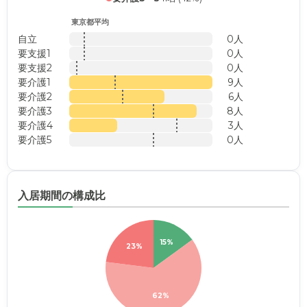
東京都平均
自立
0人
要支援1
0人
要支援2
0人
要介護1
9人
要介護2
6人
要介護3
8人
要介護4
3人
要介護5
0人
入居期間の構成比
15%
23%
62%