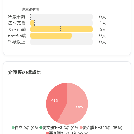
東京都平均
65歳未満
0人
65〜75歳
1人
75〜85歳
15人
85〜95歳
10人
95歳以上
0人
介護度の構成比
42%
58%
自立
0名 (0%)
要支援1〜2
0名 (0%)
要介護1〜2
15名 (58%)
要介護3〜5
11名 (42%)