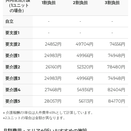
1割負担
2割負担
3割負担
（1ユニット
の場合）
自立
-
-
-
要支援1
-
-
-
要支援2
24852円
49704円
74556円
要介護1
24983円
49966円
74948円
要介護2
26160円
52320円
78480円
要介護3
24983円
49966円
74948円
要介護4
27468円
54936円
82404円
要介護5
28057円
56113円
84170円
※ 介護報酬の1単位は人件費率45%として計算しています。
※2ユニットの場合は金額が異なります。
月額費用・エリアが近いおすすめの施設