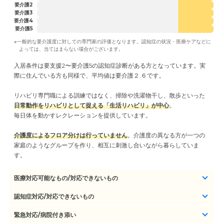
要介護2
要介護3
要介護4
要介護5
※一般的な要介護度に対しての専門家の評価となります。認知症の状況・医療ケアなどに
よっては、当てはまらない場合がございます。
入居条件は要支援2〜要介護5の認知症診断がある方となっています。実
際に住んでいる方も同様で、平均値は要介護２.６です。
リハビリ専門職による訓練ではなく、掃除や洗濯物干し、散歩といった
日常動作をリハビリとして捉える「生活リハビリ」が中心
。
毎日体を動かすレクレーションを提供しています。
介護度によるフロア分けは行っていません
。介護度の異なる方が一つの
家庭のようなグループを作り、相互に刺激し合いながら暮らしていま
す。
医療対応可能なもの/対応できないもの
認知症対応/対応できないもの
緊急対応/病院付き添い