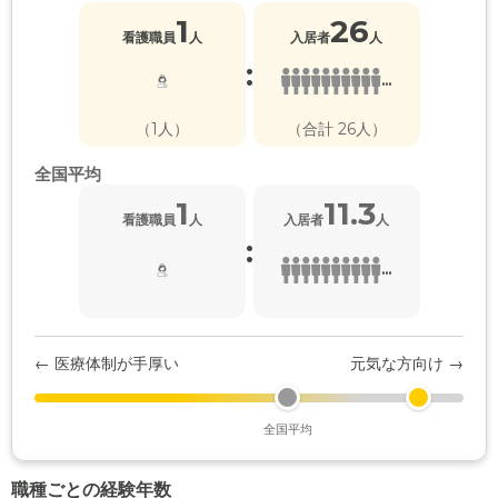
1
26
看護職員
人
入居者
人
:
...
（1人）
（合計 26人）
全国平均
1
11.3
看護職員
人
入居者
人
:
...
← 医療体制が手厚い
元気な方向け →
全国平均
職種ごとの経験年数