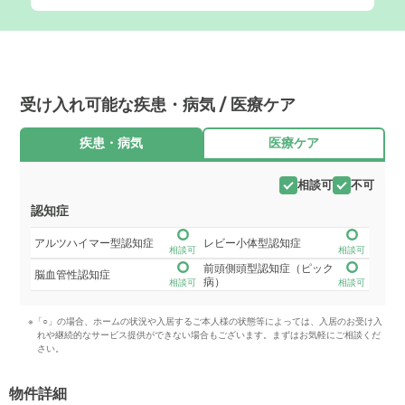
受け入れ可能な疾患・病気 / 医療ケア
疾患・病気
医療ケア
相談可
不可
認知症
アルツハイマー型認知症
レビー小体型認知症
相談可
相談可
前頭側頭型認知症（ピック
脳血管性認知症
病）
相談可
相談可
※「○」の場合、ホームの状況や入居するご本人様の状態等によっては、入居のお受け入
れや継続的なサービス提供ができない場合もございます。まずはお気軽にご相談くだ
さい。
物件詳細