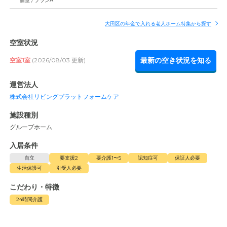
個室 / プランA
大田区の年金で入れる老人ホーム特集から探す
空室状況
最新の空き状況を知る
空室1室
(2026/08/03 更新)
運営法人
株式会社リビングプラットフォームケア
施設種別
グループホーム
入居条件
自立
要支援2
要介護1〜5
認知症可
保証人必要
生活保護可
引受人必要
こだわり・特徴
24時間介護