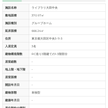
施設名称
ライブラリ大田中央
敷地面積
370.97㎡
施設種別
グループホーム
延床面積
666.24㎡
住所
東京都大田区中央3-11-3
入居定員
3名
建物構造階数
RC造り3階建ての1-3階部分
居室総数
-
地上階・地下階
-
居室面積
-
開設年月日
-
建物形態
単独型
建築年月日
-
居住契約の権利
-