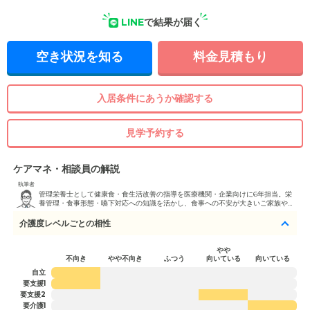
LINE
で結果が届く
空き状況を知る
料金見積もり
入居条件にあうか確認する
見学予約する
ケアマネ・相談員の解説
執筆者
管理栄養士として健康食・食生活改善の指導を医療機関・企業向けに6年担当。栄
養管理・食事形態・嚥下対応への知識を活かし、食事への不安が大きいご家族や、
嚥下障害・糖尿病・腎臓病などの持病を抱える方の施設選びを得意としています。
施設見学では食事環境・厨房体制の確認も丁寧に行います。 管理栄養士資格保有。
介護度レベルごとの相性
やや
不向き
やや不向き
ふつう
向いている
向いている
自立
要支援1
要支援2
要介護1