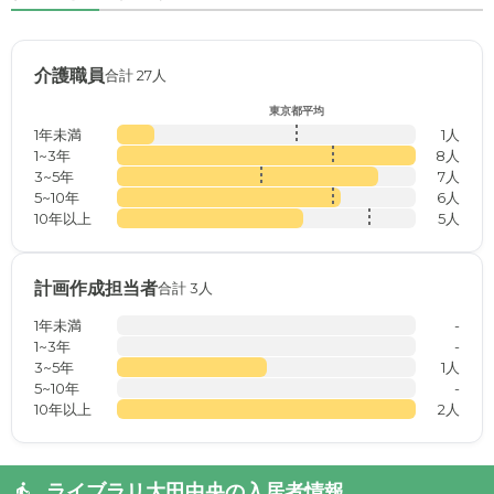
介護職員
合計 27人
東京都平均
1年未満
1人
1~3年
8人
3~5年
7人
5~10年
6人
10年以上
5人
計画作成担当者
合計 3人
1年未満
-
1~3年
-
3~5年
1人
5~10年
-
10年以上
2人
ライブラリ大田中央の入居者情報