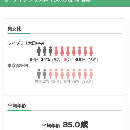
男女比
ライブラリ大田中央
31%
69%
男性
（8名）
女性
（18名）
東京都平均
男性 21%（9名）
女性 79%（33名）
平均年齢
85.0歳
平均年齢