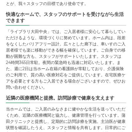
とが、我々スタッフの目標であり使命です。
快適なホームで、スタッフのサポートを受けながら生活
できます
「ライブラリ大田中央」では、ご入居者様に安心して暮らしてい
ただけるような、環境づくりに努めています。ホーム内は、段差
をなくしたバリアフリー設計。広々とした廊下は、車いすのご入
居者様でも楽に移動ができる幅を確保しています。ご自身での移
動が困難な方も、スタッフがサポートいたします。スタッフは
24時間365日常駐。夜間の緊急時も迅速に対応いたします。ま
た、週に2日は当ホーム在籍の看護師が常駐しており、介護保険
のご利用で、質の高い医療対応をご提供しています。在宅医療ケ
アを必要とする方もご入居できる場合がございますので、ぜひお
問い合わせください。
近隣の医療機関と提携。訪問診療で健康を支えます
当ホームでは、ご入居のみなさまに健やかな生活を送っていただ
くため、近隣の医療機関と協力し、健康管理を行っています。蒲
田クリニックと提携し、定期的に訪問診療を実施。主治医が健康
状態を確認したうえ、スタッフと情報を共有します。日常的にご