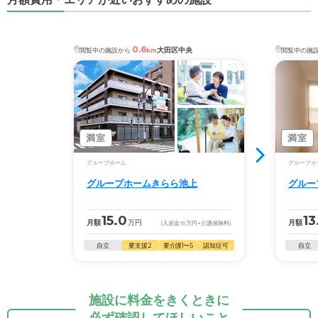
0.6
大田区中央
閲覧中の施設から
km
閲覧中の施
満室
満室
グループホーム
グループホ
グループホームきらら池上
グルー
15.0
13
月額
万円
月額
(入居金
15
万円
+介護保険料)
自立
要支援2
要介護1〜5
認知症可
自立
施設に料金をきくときに
必ず確認してほしいこと