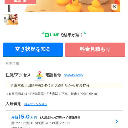
空室1室
イベント・レク: 季節に合わせてさまざまなイベントを実施し
ています。イベントには多くのご入居者様が楽しんで参加して
います。
LINE
で結果が届く
空き状況を知る
料金見積もり
基本情報
住所/アクセス
電話番号
03-6410-7680
地図
東京都大田区中央3-11-3
大森町駅
から 徒歩17分
ＪＲ東海道本線<約5分間隔>「大森駅」下車、徒歩約19分(1.5Ｋｍ)
入居費用
料金プランを見る
15.0
月額
万円
(入居金
14.4
万円) + 介護保険料
家
7.2
万円
管
1.0
万円
食
4.6
万円
他
2.2
万円