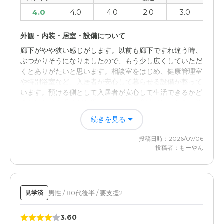
4.0
4.0
4.0
2.0
3.0
外観・内装・居室・設備について
廊下がやや狭い感じがします。以前も廊下ですれ違う時、
ぶつかりそうになりましたので、もう少し広くしていただ
くとありがたいと思います。相談室をはじめ、健康管理室
や特別浴室など、入居者が安心して暮らせる設備が整って
います。預ける側として入居者が安心して生活できるかど
うかはとても重要だと思います。その意味ではこちらの施
設はそれなりに設備が整っていますので、安心できる施設
続きを見る
だと思います。
投稿日時：2026/07/06
投稿者：もーやん
男性 / 80代後半 / 要支援2
見学済
3.60