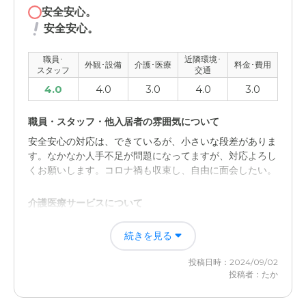
安全安心。
安全安心。
職員･
近隣環境･
外観･設備
介護･医療
料金･費用
スタッフ
交通
4.0
4.0
3.0
4.0
3.0
職員・スタッフ・他入居者の雰囲気について
安全安心の対応は、できているが、小さいな段差がありま
す。なかなか人手不足が問題になってますが、対応よろし
くお願いします。コロナ禍も収束し、自由に面会したい。
介護医療サービスについて
安全安心が対応ができている。スタッフの笑顔の対応も良
続きを見る
かった。エレベーターの暗証番号対応もなるほど思いまし
た。徘徊防止ができている。
投稿日時：2024/09/02
投稿者：たか