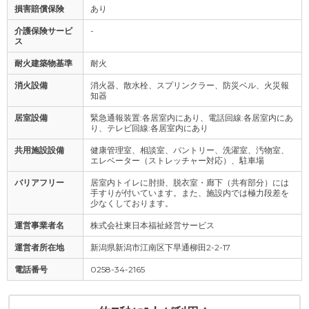
損害賠償保険
あり
介護保険サービ
-
ス
耐火建築物基準
耐火
消火設備
消火器、散水栓、スプリンクラー、防災ベル、火災報
知器
居室設備
緊急通報装置:各居室内にあり、電話回線:各居室内にあ
り、テレビ回線:各居室内にあり
共用施設設備
健康管理室、相談室、パントリー、洗濯室、汚物室、
エレベーター（ストレッチャー対応）、駐車場
バリアフリー
居室内トイレに肘掛、脱衣室・廊下（共有部分）には
手すりが付いています。また、施設内では極力段差を
少なくしております。
運営事業者名
株式会社東日本福祉経営サービス
運営者所在地
新潟県新潟市江南区下早通柳田2-2-17
電話番号
0258-34-2165