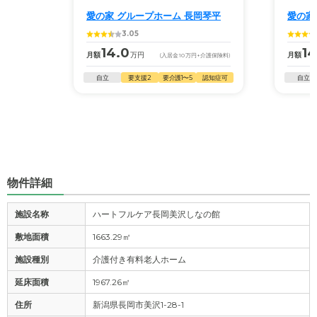
料金費用について
愛の家 グループホーム 長岡琴平
愛の家
3.05
出来れば安いほうが好ましいが、料金が安いところはやは
り面倒見が悪かったり、職員・スタッフへの教育が十分で
14.0
14
月額
万円
月額
(入居金
10
万円
+介護保険料)
はなかったりしていると感じているので、料金は安くはな
自立
要支援2
要介護1〜5
認知症可
自立
いがそれ相応の料金と思っている。
物件詳細
施設名称
ハートフルケア長岡美沢しなの館
敷地面積
1663.29㎡
施設種別
介護付き有料老人ホーム
延床面積
1967.26㎡
住所
新潟県長岡市美沢1-28-1