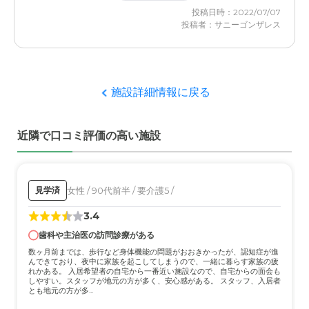
自分が介護、面倒を見なくても良いようになった。施設で
投稿日時：2022/07/07
の生活も本人は満足している様子なので良い選択だと思っ
投稿者：サニーゴンザレス
ている。自分の兄弟・姉妹も納得している。
ハートフルケア長岡美沢しなの館の評価
施設の職員への教育がしっかりしていると感じている。施
施設詳細情報に戻る
設内でのレクリエーションも定期的に行っており、入居者
への配慮がなされていて満足している。入居者の家族や友
人が面会に行っても対応が気持ちよい。安全管理がしっか
近隣で口コミ評価の高い施設
りしている。面倒を見過ぎの感はあるが…。施設サービス
計画もしっかり立てているので安心して入居を任せられ
る。
女性 / 90代前半 / 要介護5 /
見学済
職員・スタッフ・他入居者の雰囲気について
3.4
施設の職員・スタッフは対応が気持ちよい。入居している
歯科や主治医の訪問診療がある
本人は、職員が面倒を見すぎるので気が楽ではないと言っ
ているが、安全管理上しかたがないと自分は感じている。
数ヶ月前までは、歩行など身体機能の問題がおおきかったが、認知症が進
んできており、夜中に家族を起こしてしまうので、一緒に暮らす家族の疲
他の入居者は認知症の人もいるので時々訳が分からないこ
れかある。 入居希望者の自宅から一番近い施設なので、自宅からの面会も
とが起こるが致し方ないと思う。
しやすい。スタッフが地元の方が多く、安心感がある。 スタッフ、入居者
とも地元の方が多...