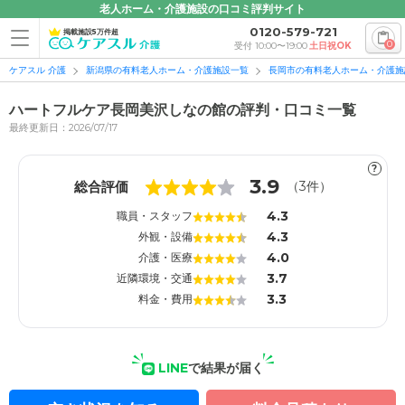
老人ホーム・介護施設の口コミ評判サイト
0120-579-721
掲載施設5万件超
0
受付 10:00〜19:00
土日祝OK
ケアスル 介護
新潟県の有料老人ホーム・介護施設一覧
長岡市の有料老人ホーム・介護施
ハートフルケア長岡美沢しなの館の評判・口コミ一覧
最終更新日：2026/07/17
?
1
1
3.9
総合評価
（
3
件）
4.3
職員・スタッフ
4.3
外観・設備
4.0
介護・医療
3.7
近隣環境・交通
3.3
料金・費用
LINE
で結果が届く