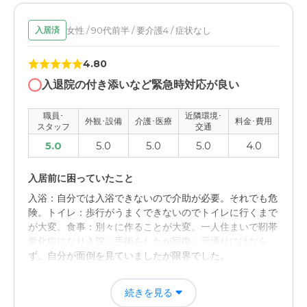
女性 / 90代前半 / 要介護4 / 症状なし
入居済
4.80
入退院の付き添いなど緊急時対応が良い
職員･
近隣環境･
外観･設備
介護･医療
料金･費用
スタッフ
交通
5.0
5.0
5.0
5.0
4.0
入居前に困っていたこと
入浴：自分では入浴できないので介助が必要。それでも危
険。トイレ：歩行がうまくできないのでトイレに行くまで
が大変。食事：別々に作ることが大変。一人住まいで靭帯
骨化症になり入院・手術をしたが回復・元通りにはなら
ず、自分が面倒を見ていましたが限界でした。
入居後どうなったか？
続きを見る