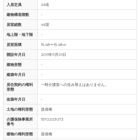
入居定員
46名
建物構造階数
-
居室総数
46室
地上階・地下階
-
居室面積
15.48〜15.48㎡
開設年月日
2011年11月01日
建物形態
-
建築年月日
-
居住契約の権利
一時介護室への住み替えはありません。
形態
改築年月日
-
土地の権利形態
賃借権
介護保険事業所
1570203073
番号
建物の権利形態
賃借権