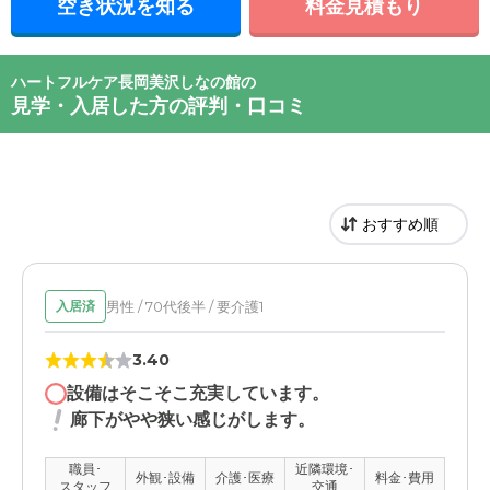
空き状況を知る
料金見積もり
ハートフルケア長岡美沢しなの館の
見学・入居した方の評判・口コミ
男性 / 70代後半 / 要介護1
入居済
3.40
設備はそこそこ充実しています。
廊下がやや狭い感じがします。
職員･
近隣環境･
外観･設備
介護･医療
料金･費用
スタッフ
交通