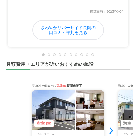
外観・内装・居室・設備について
外観：優しい感じがしてよかった。内装：共通・共同スペ
投稿日時：2023/10/04
ースは清潔感がある。居室：もう少し広いとよいのだが入
居費用もあり、バランスはとれていると感じている。入浴
さわやかリバーサイド長岡の
施設も充実している。空調設備も満足。その他付帯設備・
口コミ・評判を見る
備品等もよい。
介護医療サービスについて
介護：安全第一で考えてくれているので安心。医療サービ
月額費用・エリアが近いおすすめの施設
ス：看護師がしっかり面倒を見てくれているので安心。専
属の医師が定期的に診療・診察してくれるので安心してい
る。緊急の対応：入居者の突然の病気にも病院まで付きき
添ってくれたり、入退院の世話もして頂いたので信頼して
2.3
長岡市琴平
閲覧中の施設から
km
閲覧中の施
いる。
近隣環境や交通アクセスについて
自家用車でのアクセスがほとんどでバイパスに近いことも
あり便利。自家用車ではない場合もJRの駅に近いので比
空室1室
満室
較的便利。近隣の環境は静かでよいと感じている。
グループホーム
グループホ