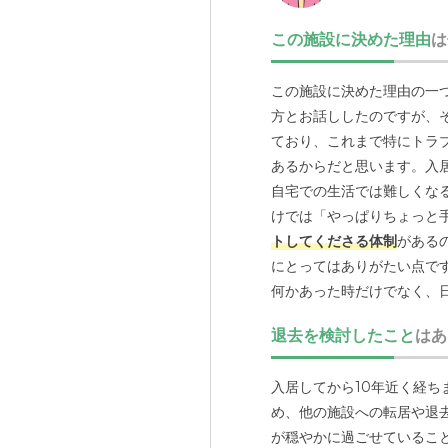
この施設に決めた理由
は
この施設に決めた理由の一
方とお話ししたのですが、
ており、これまで特にトラ
あるからだと思います。入
自宅での生活では難しくな
けでは「やっぱりちょっと
トしてくださる体制
がある
にとってはありがたい点で
何かあった時だけでなく、
います。
退去を検討したこと
はあ
入居してから10年近く経
め、他の施設への転居や退
が穏やかに過ごせているこ