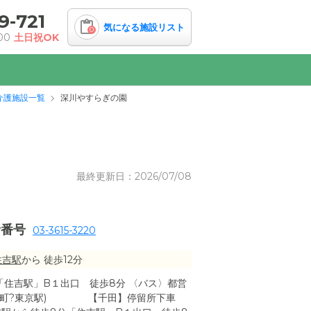
9-721
気になる施設リスト
0
00
土日祝OK
介護施設一覧
深川やすらぎの園
最終更新日：2026/07/08
話番号
03-3615-3220
住吉駅
から 徒歩12分
「住吉駅」B１出口 徒歩8分 〈バス〉都営
?東陽町?東京駅) 【千田】停留所下車