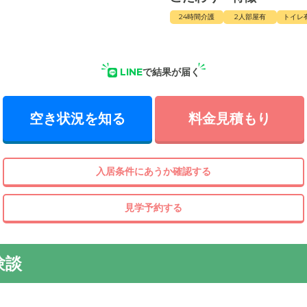
24時間介護
2人部屋有
トイレ
LINE
で結果が届く
空き状況を知る
料金見積もり
入居条件にあうか確認する
見学予約する
験談