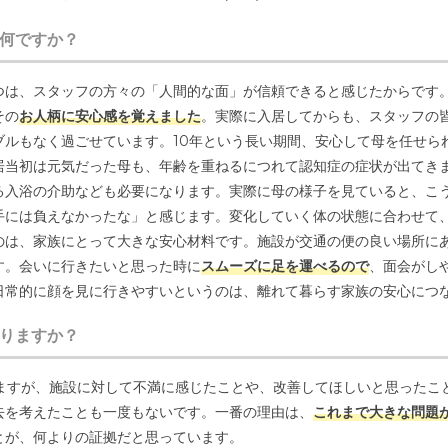
何ですか？
つは、スタッフの方々の「人間的な面」が信頼できると感じたからです
その
お人柄に安心感を覚えました
。実際に入居してからも、スタッフの
ブルもなく過ごせています。10年という長い期間、安心して母を任せら
居当初は元気だった母も、年齢を重ねるにつれて認知症の症状が出てき
る入浴の介助なども必要になります。実際に母の様子を見ていると、こ
手には負えなかったな」と感じます。変化していく体の状態に合わせて
のは、家族にとって大きな安心材料です。施設が交通の便の良い場所に
す。会いに行きたいと思った時に
スムーズに足を運べるので
、面会がし
日常的に顔を見に行きやすいというのは、離れて暮らす家族の安心につ
りますか？
ちますが、施設に対して不満に感じたことや、改善してほしいと思ったこ
去を考えたことも一度もないです。一番の理由は、
これまで大きな問題
とが、何よりの証拠だと思っています。