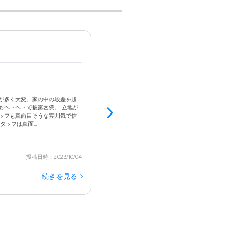
女性 / 70代前半 / 要介護4
入居済
3.4
バス停至近でプチ駐車場もある
が多く大変。家の中の段差を超
排便関係と残尿測定を家族でお願いしますと病
もヘトヘトで披露困憊。 立地が
のでどうしようと、悩んでいたところに、保健
ッフも真面目そうな雰囲気で信
ていました。 入居後に保健師に残尿測定をお願
ッフは真面...
ど、他の費用がかさんだそとが、１番のねっくかな
投稿日時：2023/10/04
続きを見る