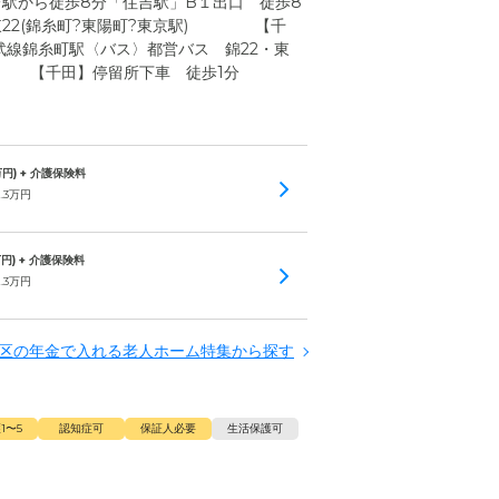
吉駅から徒歩8分「住吉駅」B１出口 徒歩8
・東22(錦糸町?東陽町?東京駅) 【千
武線錦糸町駅〈バス〉都営バス 錦22・東
) 【千田】停留所下車 徒歩1分
円) + 介護保険料
.3
万円
円) + 介護保険料
.3
万円
区の年金で入れる老人ホーム特集から探す
1〜5
認知症可
保証人必要
生活保護可