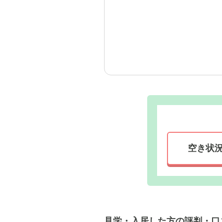
外観: と
分かるよ
空き状
見学・入居した方の評判・口