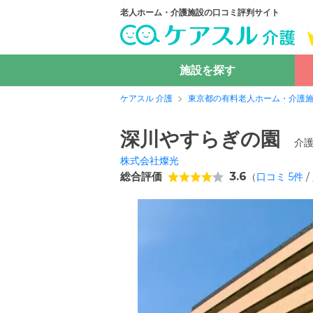
老人ホーム・介護施設の口コミ評判サイト
施設を探す
ケアスル 介護
東京都の有料老人ホーム・介護
深川やすらぎの園
介
株式会社燦光
総合評価
3.6
（
口コミ
5
件
/