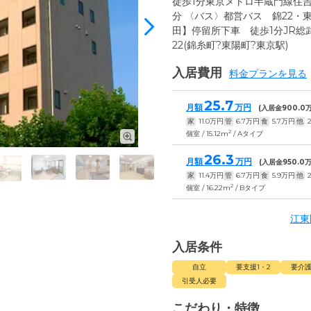
徒歩1分東京メトロ半蔵門線住
分 〈バス〉都営バス 錦22
田】停留所下車 徒歩1分JR総
22(錦糸町?東陽町?東京駅
入居費用
料金プランを見る
25.7
月額
万円
(入居金
900.0
万
家
11.0
万円
管
6.7
万円
食
5.7
万円
他
2
2
個室 / 15.12m
/ Aタイプ
26.3
月額
万円
(入居金
950.0
万
家
11.4
万円
管
6.7
万円
食
5.9
万円
他
2
2
個室 / 16.22m
/ Bタイプ
江東
入居条件
自立
要支援1・2
要介護
引受人必要
こだわり・特徴