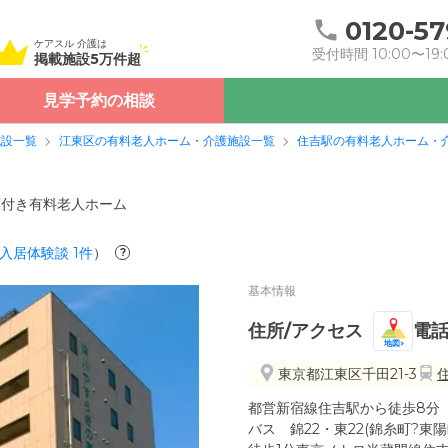
0120-57
ケアスル 介護は
受付時間 10:00〜19:
掲載施設5万件超
見学予約の相談
施設一覧
江東区の有料老人ホーム・介護施設一覧
住吉駅の有料老人ホーム・
護付き有料老人ホーム
入居体験談
1
件
）
?
基本情報
住所/アクセス
電
地図
東京都江東区千田21-3
都営新宿線住吉駅から徒歩8分
バス 錦22・東22(錦糸町