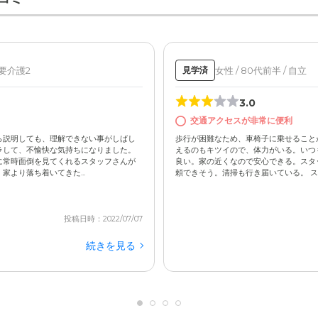
 要介護2
女性 / 80代前半 / 自立
見学済
3.0
交通アクセスが非常に便利
ら説明しても、理解できない事がしばし
歩行が困難なため、車椅子に乗せること
ラして、不愉快な気持ちになりました。
えるのもキツイので、体力がいる。いつ
に常時面倒を見てくれるスタッフさんが
良い。家の近くなので安心できる。スタ
より落ち着いてきた...
頼できそう。清掃も行き届いている。 スタ
投稿日時：2022/07/07
続きを見る