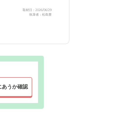
取材日：2026/06/29
執筆者：松島豊
くからでも
受付・エントランス: 色彩豊かなロビーには休
ブルなどを設置しております。
にあうか確認