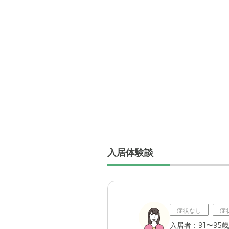
入居体験談
症状なし
症
入居者：91〜95歳