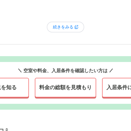
続きをみる
おり沿いに建つ、ブラウンの外壁をした8階建ての施設です。遠
う、壁に大きく施設名を記載しております。
空室や料金、入居条件を確認したい方は
況を知る
料金の総額を見積もり
入居条件
コミ