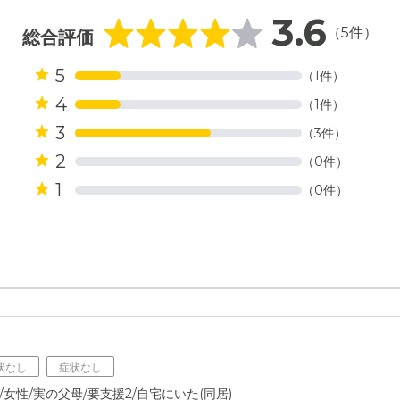
3.6
（5件）
総合評価
5
（1件）
4
（1件）
3
（3件）
2
（0件）
1
（0件）
状なし
症状なし
/女性/実の父母/要支援2/自宅にいた(同居)