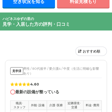
空き状況を知る
料金見積もり
ハピネスゆずの里の
見学・入居した方の評判・口コミ
男性 / 80代後半 / 要介護4 / 中度（生活に明確な影響
見学済
あり）
4.60
最新の設備が整っている
職員･
近隣環境･
外観･設備
介護･医療
料金･費用
スタッフ
交通