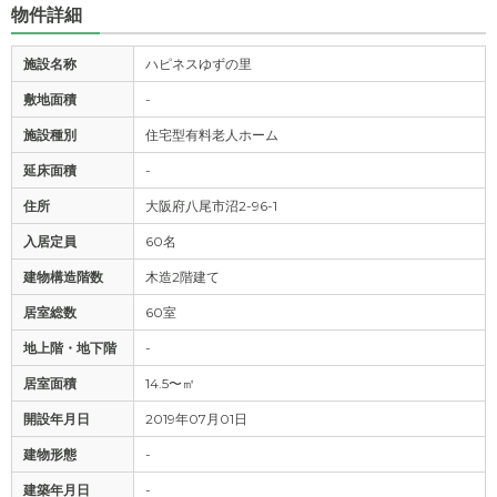
物件詳細
施設名称
ハピネスゆずの里
敷地面積
-
施設種別
住宅型有料老人ホーム
延床面積
-
住所
大阪府八尾市沼2-96-1
入居定員
60名
建物構造階数
木造2階建て
居室総数
60室
地上階・地下階
-
居室面積
14.5〜㎡
開設年月日
2019年07月01日
建物形態
-
建築年月日
-