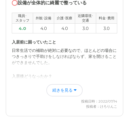
設備が全体的に綺麗で整っている
外観・内装・居室・設備について
職員･
近隣環境･
外観･設備
介護･医療
料金･費用
外見も新しく、設備等も最新の設備が整って、より良い環
スタッフ
交通
境で凄く本人も周りの人達も喜んでいる。
4.0
4.0
4.0
3.0
3.0
介護医療サービスについて
入居前に困っていたこと
最新の設備に加えて、医療機器もとても充実していて、不
日常生活での補助が絶対に必要なので、ほとんどの場合に
安などは、一切感じさせない感じが良い。
つきっきりで手助けをしなければならず、家を開けること
ができませんでした。
近隣環境や交通アクセスについて
入居後どうなったか？
駐車場も完備されて、交通機関も駅から徒歩で行ける範囲
なので、とても良い環境だと思う。
日常生活での補助が必要でしたが、その作業量が大幅に軽
続きを見る
減されたことが一番の大きな理由であります。
料金費用について
投稿日時：2022/07/14
ハピネスゆずの里の評価
施設入居費は他と比較すると、少し割高と思うが、最新の
投稿者：けろりんこ
設備、機器等を考慮すると妥当だと感じている。
施設についてですが、雰囲気がよくて衛生面が安心できる
と思います。設備も整っていており、おおむね満足できる
環境だと思います。