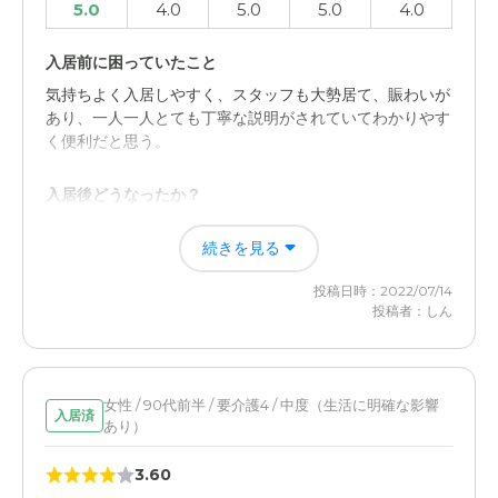
5.0
4.0
5.0
5.0
4.0
入居前に困っていたこと
気持ちよく入居しやすく、スタッフも大勢居て、賑わいが
あり、一人一人とても丁寧な説明がされていてわかりやす
く便利だと思う。
入居後どうなったか？
スムーズな応対で、とても丁寧だと感じていてわかりやす
続きを見る
く良いと思ったので、入居した。
投稿日時：2022/07/14
ハピネスゆずの里の評価
投稿者：しん
最初施設見学時に内容を見てとてもよく、本人もとても気
に入っていたので、翌日に調べて入居を決めて本人も準備
をして入居した感じ。
女性 / 90代前半 / 要介護4 / 中度（生活に明確な影響
入居済
あり）
職員・スタッフ・他入居者の雰囲気について
スタッフの方々もとても親切丁寧な対応で、よく、入居し
3.60
ている人達も凄く嬉しそうにしていた。