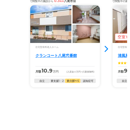
0.3
八尾市沼
閲覧中の施設から
km
閲覧中の施
空室1
住宅型有料老人ホーム
住宅型有料
クランコート八尾弐番館
清風苑
10.9
9.
月額
万円
月額
(入居金
0
万円
+介護保険料)
自立
要支援1・2
要介護1〜5
認知症可
自立