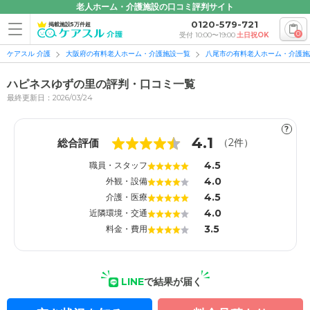
老人ホーム・介護施設の口コミ評判サイト
0120-579-721
掲載施設5万件超
0
受付 10:00〜19:00
土日祝OK
ケアスル 介護
大阪府の有料老人ホーム・介護施設一覧
八尾市の有料老人ホーム・介護施
ハピネスゆずの里の評判・口コミ一覧
最終更新日：2026/03/24
?
1
1
4.1
総合評価
（
2
件）
4.5
職員・スタッフ
4.0
外観・設備
4.5
介護・医療
4.0
近隣環境・交通
3.5
料金・費用
LINE
で結果が届く