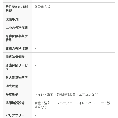
居住契約の権利
賃貸借方式
形態
改築年月日
-
土地の権利形態
-
介護保険事業所
-
番号
建物の権利形態
-
損害賠償保険
-
介護保険サービ
-
ス
耐火建築物基準
-
消火設備
-
居室設備
トイレ・洗面・緊急通報装置・エアコンなど
共用施設設備
食堂・浴室・エレベーター・トイレ・バルコニー・洗
濯室など
バリアフリー
-