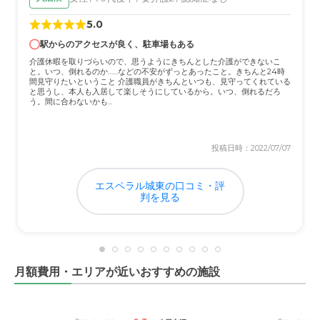
任せできています。日々の丁寧なケアのおかげで、
母も穏やかに過ごせているのだと思います。こうし
5.0
た温かいサポート体制や、施設の誠実な姿勢がある
駅からのアクセスが良く、駐車場もある
からこそ、
もし施設を探している方がいれば、自信
介護休暇を取りづらいので、思うようにきちんとした介護ができないこ
と。いつ、倒れるのか……などの不安がずっとあったこと。きちんと24時
を持っておすすめできる施設
だと感じています。
間見守りたいということ 介護職員がきちんといつも、見守ってくれている
と思うし、本人も入居して楽しそうにしているから。いつ、倒れるだろ
う。間に合わないかも...
投稿日時：2022/07/07
エスペラル城東の口コミ・評
判を見る
月額費用・エリアが近いおすすめの施設