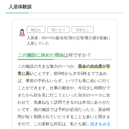
入居体験談
職員・スタッフ・他入居者の雰囲気について
施設の職員やスタッフの方々については、とても親切なイ
メージを持っておりますので、安心できます。
物忘れ
寝たきり
症状なし
外観・内装・居室・設備について
入居者：86〜90歳/女性/実の父母/要介護5/老健に
入居していた
施設の雰囲気についてですが、設備は全体的に綺麗で整っ
ているような印象を受けました。
この施設に決めた理由
は何ですか？
介護医療サービスについて
この施設の大きな魅力の一つが、
面会の自由度が非
常に高い
ことです。朝9時から夕方6時までであれ
介護や医療のサービスについてですが、今のところは、何
も大きな問題も無くて順調だと感じております。
ば、事前の予約もいらず、いつでも母に会いに行く
ことができます。仕事の都合や、今日少し時間がで
近隣環境や交通アクセスについて
きたから顔を見に行こうといった自分のペースに合
わせて、気兼ねなく訪問できるのは本当にありがた
施設の立地や環境はまずまず良いと思います。交通のアク
セスもまずまずと言ったところです。
いです。他の施設では予約が必須だったり、面会時
間が短く制限されていたりすることも多いと聞きま
料金費用について
すので、この柔軟な対応は、私たち家族にとって大
...続きをみる