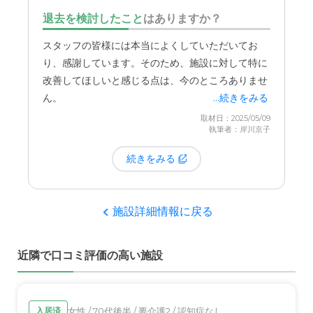
他の施設をあまり把握しておりませんが、おそらく、まず
きな心の支えになっています。
何時間いても良い
と
退去を検討したこと
はありますか？
まずと言ったところではないでしょうか。
言われているので、ゆっくりと母と過ごせるのも嬉
しい点です。
いつでも面会に来てください
という施
スタッフの皆様には本当によくしていただいてお
設のオープンなスタンスは、私たち家族にとって、
り、感謝しています。そのため、施設に対して特に
何よりも大きな安心感と施設への深い信頼感に繋が
改善してほしいと感じる点は、今のところありませ
っています。それは施設側が日々のケアに対して自
ん。
...続きをみる
信を持っていることの表れだと感じるからです。
取材日：2025/05/09
「いつ、どんな時に来られても困るようなことは何
執筆者：岸川京子
もしていませんよ」という、裏表のない誠実な姿勢
続きをみる
がひしひしと伝わってきます。突然訪問したとして
も、いつもと変わらず丁寧なケアが行き届いている
だろうという確信が持てるからこそ、心から安心し
施設詳細情報に戻る
て母を任せることができるのです。この
いつでもど
うぞ
という言葉と姿勢が、私たちにとってこの施設
の信頼性を象徴していると言えます。ここで働く人
近隣で口コミ評価の高い施設
たちは、みんなとても良い人たちです。面会に伺う
たびに、スタッフの方々の温かい対応や、母へ細や
かに声をかけてくださる様子に、本当に安心してお
女性 / 70代後半 / 要介護2 / 認知症なし
入居済