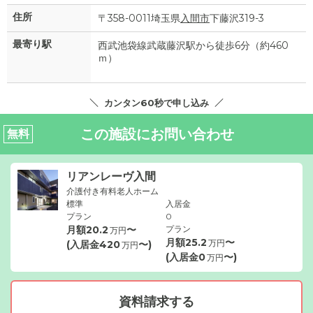
住所
〒358-0011埼玉県
入間市
下藤沢319-3
最寄り駅
西武池袋線武蔵藤沢駅から徒歩6分（約460
ｍ）
カンタン60秒で申し込み
この施設にお問い合わせ
無料
リアンレーヴ入間
介護付き有料老人ホーム
標準
入居金
プラン
0
月額
20.2
〜
プラン
万円
月額
25.2
〜
万円
(入居金
420
〜)
万円
(入居金
0
〜)
万円
資料請求する