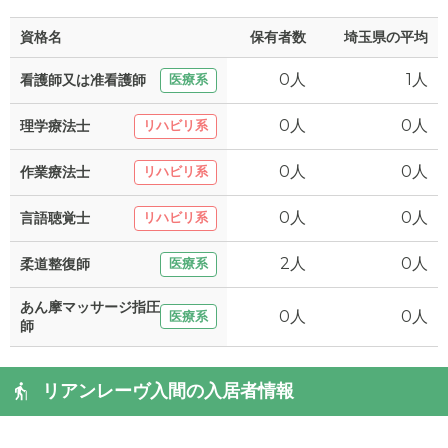
資格名
保有者数
埼玉県の平均
0人
1人
看護師又は准看護師
医療系
0人
0人
理学療法士
リハビリ系
0人
0人
作業療法士
リハビリ系
0人
0人
言語聴覚士
リハビリ系
2人
0人
柔道整復師
医療系
あん摩マッサージ指圧
0人
0人
医療系
師
リアンレーヴ入間の入居者情報