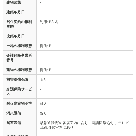
建物形態
-
建築年月日
-
居住契約の権利
利用権方式
形態
改築年月日
-
土地の権利形態
賃借権
介護保険事業所
-
番号
建物の権利形態
賃借権
損害賠償保険
あり
介護保険サービ
-
ス
耐火建築物基準
耐火
消火設備
あり
居室設備
緊急通報装置:各居室内にあり、電話回線:なし、テレビ
回線:各居室内にあり