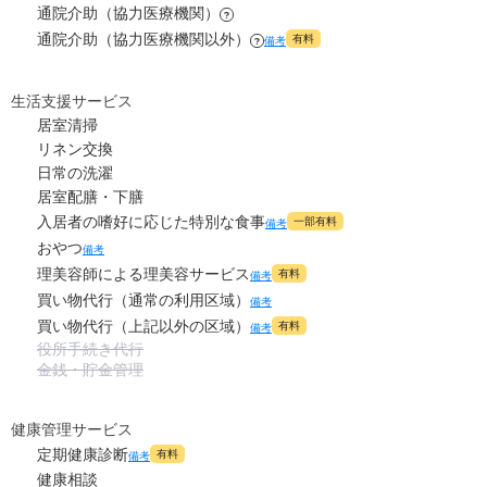
-
介護保険料
万円
通院介助（協力医療機関）
?
0
上乗せ介護費
?
通院介助（協力医療機関以外）
万円
有料
備考
?
0
その他
万円
生活支援サービス
居室清掃
-
介護保険料
万円
リネン交換
日常の洗濯
居室配膳・下膳
入居者の嗜好に応じた特別な食事
一部有料
備考
おやつ
備考
理美容師による理美容サービス
有料
備考
買い物代行（通常の利用区域）
備考
買い物代行（上記以外の区域）
有料
備考
役所手続き代行
金銭・貯金管理
健康管理サービス
定期健康診断
有料
備考
健康相談