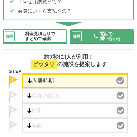
上乗せ介護費って？
実際にいくら支払うの？
料金見積もりで
電話で
無料
無料
まとめて確認
問い合わせ
約7秒に1人が利用！
ピッタリ
の施設を提案します
STEP
1
2
3
4