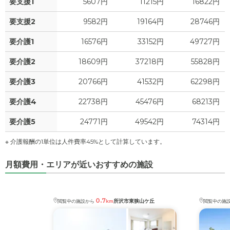
要支援1
5607円
11215円
16822円
要支援2
9582円
19164円
28746円
要介護1
16576円
33152円
49727円
要介護2
18609円
37218円
55828円
要介護3
20766円
41532円
62298円
要介護4
22738円
45476円
68213円
要介護5
24771円
49542円
74314円
※ 介護報酬の1単位は人件費率45%として計算しています。
月額費用・エリアが近いおすすめの施設
0.7
所沢市東狭山ケ丘
閲覧中の施設から
km
閲覧中の施