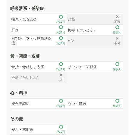
呼吸器系・感染症
喘息・気管支炎
結核
相談可
不可
肝炎
梅毒（ばいどく）
相談可
相談可
MRSA（ブドウ球菌感染
HIV
症）
相談可
不可
骨・関節・皮膚
骨折・骨粗しょう症
リウマチ・関節症
相談可
相談可
疥癬（かいせん）
不可
心・精神
統合失調症
うつ・鬱病
相談可
相談可
その他
がん・末期癌
相談可