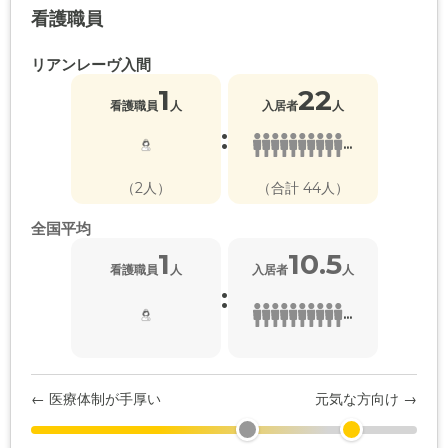
看護職員
リアンレーヴ入間
1
22
看護職員
人
入居者
人
:
...
（2人）
（合計 44人）
全国平均
1
10.5
看護職員
人
入居者
人
:
...
← 医療体制が手厚い
元気な方向け →