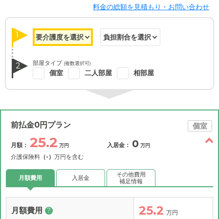
料金の総額を見積もり・お問い合わせ
1
部屋タイプ
(複数選択可)
2
個室
二人部屋
相部屋
前払金0円プラン
個室
25.2
0
月額：
入居金：
万円
万円
介護保険料
（-）
万円を含む
その他費用
月額費用
入居金
補足情報
25.2
月額費用
?
万円