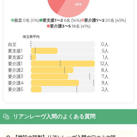
45%
自立
0名 (0%)
要支援1〜2
6名 (14%)
要介護1〜2
20名 (45%)
要介護3〜5
18名 (41%)
埼玉県平均
自立
0人
要支援1
5人
要支援2
1人
要介護1
12人
要介護2
8人
要介護3
7人
要介護4
9人
要介護5
2人
リアンレーヴ入間のよくある質問