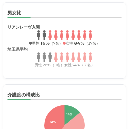
男女比
リアンレーヴ入間
16%
84%
男性
（7名）
女性
（37名）
埼玉県平均
男性 26%（11名）
女性 74%（31名）
介護度の構成比
14%
41%