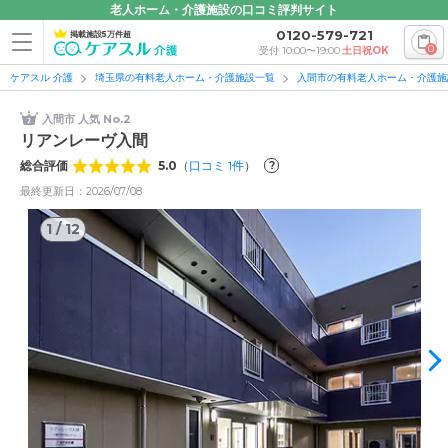
老人ホーム・介護施設の口コミ評判サイト
0120-579-721
掲載施設5万件超
0
受付 10:00〜19:00
土日祝OK
ケアスル 介護
埼玉県の有料老人ホーム・介護施設一覧
入間市の有料老人ホーム・介護施
入間市 人気 No.2
リアンレーヴ入間
総合評価
5.0
（
口コミ
1
件
）
?
最終更新日：2026/07/08
1
/
12
1
/
12