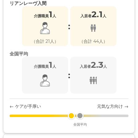
リアンレーヴ入間
1
2.1
介護職員
人
入居者
人
:
（合計 21人）
（合計 44人）
全国平均
1
2.3
介護職員
人
入居者
人
:
← ケアが手厚い
元気な方向け →
全国平均