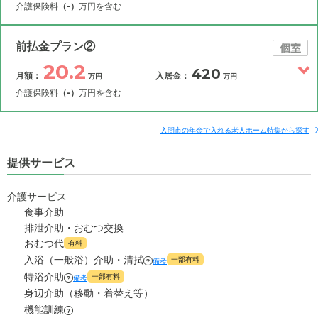
介護保険料
（-）
万円を含む
その他費用
月額費用
入居金
補足情報
前払金プラン②
個室
20.2
420
月額：
入居金：
万円
万円
22.2
月額費用
?
万円
介護保険料
（-）
万円を含む
4.6
その他費用
家賃
月額費用
入居金
万円
補足情報
入間市の年金で入れる老人ホーム特集から探す
14.0
管理費
?
万円
提供サービス
20.2
月額費用
?
万円
3.6
食費
?
万円
介護サービス
2.6
家賃
万円
食事介助
0
水道・光熱費
万円
排泄介助・おむつ交換
14.0
管理費
?
おむつ代
万円
有料
0
上乗せ介護費
?
万円
入浴（一般浴）介助・清拭
一部有料
備考
?
3.6
食費
?
特浴介助
万円
一部有料
備考
?
0
その他
万円
身辺介助（移動・着替え等）
0
水道・光熱費
機能訓練
万円
?