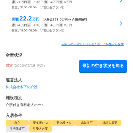
家
2.6
万円
管
14.0
万円
食
3.6
万円
他
0
万円
2
個室 / 18.00~18.06m
/ 前払金プラン②
22.2
月額
万円
(入居金
252.0
万円) + 介護保険料
家
4.6
万円
管
14.0
万円
食
3.6
万円
他
0
万円
2
個室 / 18.00~18.06m
/ 前払金プラン①
入間市の年金で入れる老人ホーム特集から探す
空室状況
最新の空き状況を知る
満室
(2026/07/08 更新)
運営法人
株式会社木下の介護
施設種別
介護付き有料老人ホーム
入居条件
自立
要支援1・2
要介護1〜5
認知症可
保証人必要
生活保護可
引受人必要