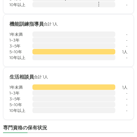
10年以上
-
機能訓練指導員
合計 1人
1年未満
-
1~3年
-
3~5年
-
5~10年
1人
10年以上
-
生活相談員
合計 1人
1年未満
1人
1~3年
-
3~5年
-
5~10年
-
10年以上
-
専門資格の保有状況