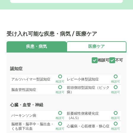
受け入れ可能な疾患・病気 / 医療ケア
疾患・病気
医療ケア
相談可
不可
認知症
アルツハイマー型認知症
レビー小体型認知症
相談可
相談可
前頭側頭型認知症（ピック
脳血管性認知症
病）
相談可
相談可
心臓・血管・神経
筋萎縮性側索硬化症
パーキンソン病
（ALS）
相談可
相談可
脳梗塞・脳卒中・脳出血・
心臓病・心筋梗塞・狭心症
くも膜下出血
相談可
相談可