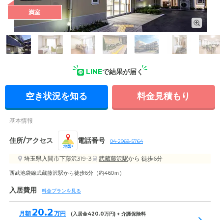
満室
外観: 駐車場から続くエントランスアプローチはバリアフリー
設計で、車いすでの出入りもスムーズです。
LINE
で結果が届く
空き状況を知る
料金見積もり
基本情報
住所/アクセス
電話番号
04-2968-5764
地図
埼玉県入間市下藤沢319-3
武蔵藤沢駅
から 徒歩6分
西武池袋線武蔵藤沢駅から徒歩6分（約460ｍ）
入居費用
料金プランを見る
20.2
月額
万円
(入居金
420.0
万円) + 介護保険料