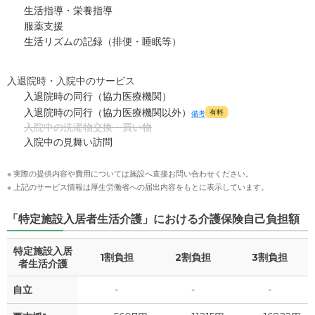
生活指導・栄養指導
服薬支援
生活リズムの記録（排便・睡眠等）
入退院時・入院中のサービス
入退院時の同行（協力医療機関）
入退院時の同行（協力医療機関以外）
有料
備考
入院中の洗濯物交換・買い物
入院中の見舞い訪問
※ 実際の提供内容や費用については施設へ直接お問い合わせください。
※ 上記のサービス情報は厚生労働省への届出内容をもとに表示しています。
「特定施設入居者生活介護」における介護保険自己負担額
特定施設入居
1割負担
2割負担
3割負担
者生活介護
自立
-
-
-