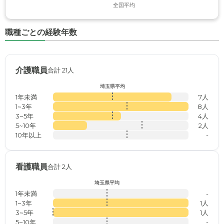
全国平均
職種ごとの経験年数
介護職員
合計 21人
埼玉県平均
1年未満
7人
1~3年
8人
3~5年
4人
5~10年
2人
10年以上
-
看護職員
合計 2人
埼玉県平均
1年未満
-
1~3年
1人
3~5年
1人
5~10年
-