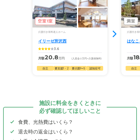
空室1室
満室
介護付き有料老人ホーム
介護付き有
イリーゼ所沢西
はなこ
3.6
20.8
18
月額
万円
月額
(入居金
0
万円
+介護保険料)
自立
要支援1・2
要介護1〜5
認知症可
自立
施設に料金をきくときに
必ず確認してほしいこと
食費、光熱費はいくら？
退去時の返金はいくら？