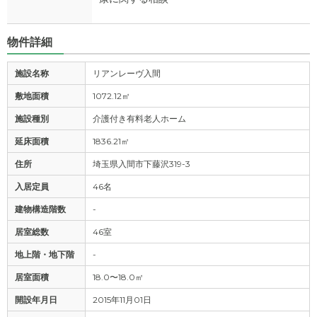
物件詳細
施設名称
リアンレーヴ入間
敷地面積
1072.12㎡
施設種別
介護付き有料老人ホーム
延床面積
1836.21㎡
住所
埼玉県入間市下藤沢319-3
入居定員
46名
建物構造階数
-
居室総数
46室
地上階・地下階
-
居室面積
18.0〜18.0㎡
開設年月日
2015年11月01日