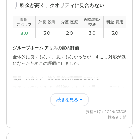
料金が高く、クオリティに見合わない
職員･
近隣環境･
外観･設備
介護･医療
料金･費用
スタッフ
交通
3.0
3.0
2.0
3.0
3.0
グループホーム アリスの家の評価
全体的に良くもなく、悪くもなかったが、すこし対応が気
になったためこの評価にしました。
職員・スタッフ・他入居者の雰囲気について
スタッフのレベルは一般的なレベルだと思うし、クオリテ
ィが高いわけでもないと感じた
続きを見る
外観・内装・居室・設備について
投稿日時：2024/03/05
設備面は微妙なところが多く、そんなにクオリティーが高
投稿者：髭
いとは思わないレベルではあった