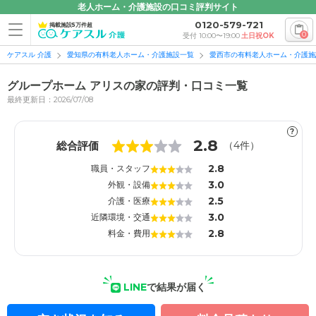
老人ホーム・介護施設の口コミ評判サイト
0120-579-721
掲載施設5万件超
0
受付 10:00〜19:00
土日祝OK
ケアスル 介護
愛知県の有料老人ホーム・介護施設一覧
愛西市の有料老人ホーム・介護施
グループホーム アリスの家の評判・口コミ一覧
最終更新日：2026/07/08
?
1
1
2.8
総合評価
（
4
件）
2.8
職員・スタッフ
3.0
外観・設備
2.5
介護・医療
3.0
近隣環境・交通
2.8
料金・費用
LINE
で結果が届く