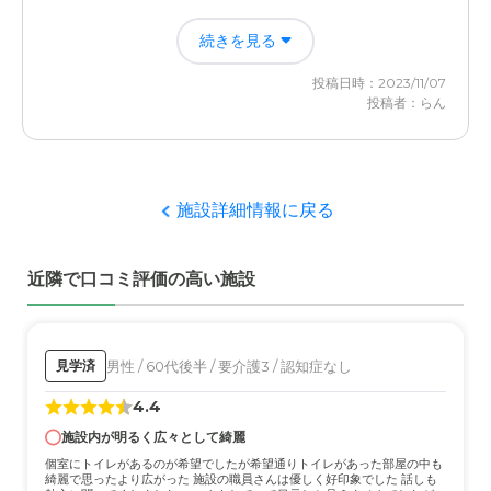
自分の時間もできたので、買い物入ったりできるようにな
続きを見る
ったのはありがたいです。 入居ではないので、全て助か
るわけではなかった
投稿日時：2023/11/07
投稿者：らん
グループホーム アリスの家の評価
介護士さんがいるだけで、トイレやお風呂をやってくれる
のはとてもとてもありがたいから
施設詳細情報に戻る
職員・スタッフ・他入居者の雰囲気について
親切にしてくれていたので雰囲気はよかったです。後は身
近隣で口コミ評価の高い施設
内がいなくなった時の対応はわからないのでわかりませ
ん。
外観・内装・居室・設備について
男性 / 60代後半 / 要介護3 / 認知症なし
見学済
程よく綺麗なのでよかったです。あとは問題とくにはあり
4.4
ませんでした！いい環境だと思う。
施設内が明るく広々として綺麗
介護医療サービスについて
個室にトイレがあるのが希望でしたが希望通りトイレがあった部屋の中も
綺麗で思ったより広がった 施設の職員さんは優しく好印象でした 話しも