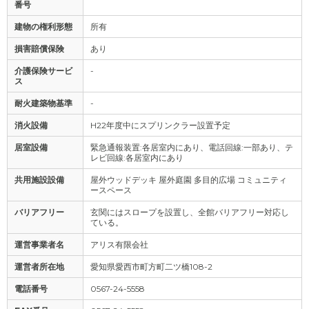
番号
建物の権利形態
所有
損害賠償保険
あり
介護保険サービ
-
ス
耐火建築物基準
-
消火設備
H22年度中にスプリンクラー設置予定
居室設備
緊急通報装置:各居室内にあり、電話回線:一部あり、テ
レビ回線:各居室内にあり
共用施設設備
屋外ウッドデッキ 屋外庭園 多目的広場 コミュニティ
ースペース
バリアフリー
玄関にはスロープを設置し、全館バリアフリー対応し
ている。
運営事業者名
アリス有限会社
運営者所在地
愛知県愛西市町方町二ツ橋108-2
電話番号
0567-24-5558