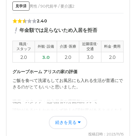
介護医療サービスについて
男性 / 90代前半 / 要介護2
見学済
サービスレベルは低いのではないかと感じたし、田舎とい
うのもあり、まだまだという感じ
2.40
近隣環境や交通アクセスについて
年金額では足らないため入居を拒否
アクセスの面は一般的だと感じました。良くもなく、悪く
職員･
近隣環境･
もなく通常レベルだと思います。
外観･設備
介護･医療
料金･費用
スタッフ
交通
2.0
3.0
2.0
3.0
2.0
料金費用について
料金は高いと感じました。クオリティと料金は比例してい
グループホーム アリスの家の評価
ないと感じるような気がします
ご飯を食べて洗濯もしてお風呂にも入れる生活が普通にで
きるのがとてもいいと思いました。
職員・スタッフ・他入居者の雰囲気について
認知があるにもかかわらず他人が認知度があるとそんな人
とは一緒にいたらもっとおかしくなると言って施設の入居
続きを見る
まではいたらなかったです。
投稿日時：2023/11/15