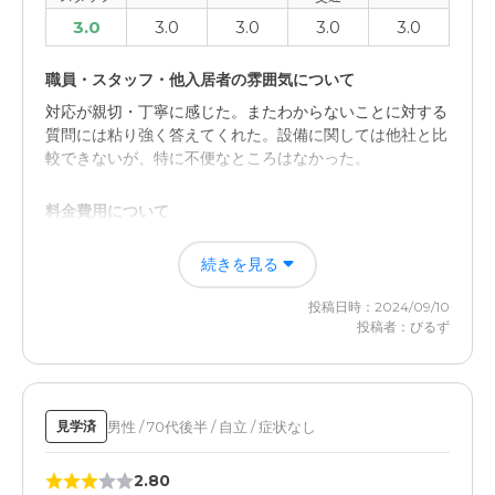
3.0
3.0
3.0
3.0
3.0
職員・スタッフ・他入居者の雰囲気について
対応が親切・丁寧に感じた。またわからないことに対する
質問には粘り強く答えてくれた。設備に関しては他社と比
較できないが、特に不便なところはなかった。
料金費用について
料金体系が複雑で理解しづらく、交通アクセスも悪かっ
続きを見る
た。また交通量が多いため、夜間でも騒音に悩まされるか
もしれない、と思った。
投稿日時：2024/09/10
投稿者：びるず
男性 / 70代後半 / 自立 / 症状なし
見学済
2.80