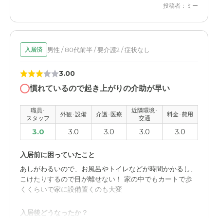
外観・内装・居室・設備について
投稿者：ミー
家族より本人が部屋が狭く感じるようでした。自分の家に
まだまだ愛着がありどんな施設もダメでした。
男性 / 80代前半 / 要介護2 / 症状なし
介護医療サービスについて
入居済
訪問介護を受けてますがなかなか本人の時間帯に合わせて
3.00
いても急には対応はできないので面倒くさいとも言ってま
す。
慣れているので起き上がりの介助が早い
近隣環境や交通アクセスについて
職員･
近隣環境･
外観･設備
介護･医療
料金･費用
スタッフ
交通
自動車での移動生活になれているので電車やバスの利用は
3.0
3.0
3.0
3.0
3.0
した事がないので興味すらなかったです。
入居前に困っていたこと
料金費用について
あしがわるいので、お風呂やトイレなどが時間かかるし、
年金額では足らない事もあり入居を拒否した理由の一つで
こけたりするので目が離せない！ 家の中でもカートで歩
はありました。身体が動けなくなった時に1番安い施設で
くくらいで家に設備置くのも大変
いいと言っています。
入居後どうなったか？