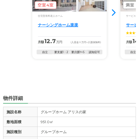
空室4室
満室
住宅型有料老人ホーム
サービス付
ナーシングホーム楽楽
サービ
12.7
14
月額
万円
月額
(入居金
11
万円
+介護保険料)
自立
要支援1・2
要介護1〜5
認知症可
自立
物件詳細
施設名称
グループホーム アリスの家
敷地面積
951.0㎡
施設種別
グループホーム