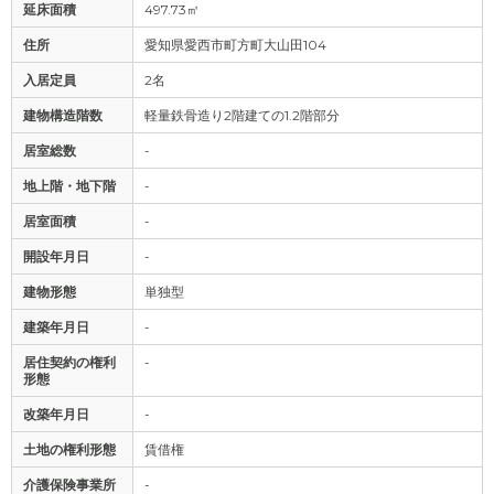
延床面積
497.73㎡
住所
愛知県愛西市町方町大山田104
入居定員
2名
建物構造階数
軽量鉄骨造り2階建ての1.2階部分
居室総数
-
地上階・地下階
-
居室面積
-
開設年月日
-
建物形態
単独型
建築年月日
-
居住契約の権利
-
形態
改築年月日
-
土地の権利形態
賃借権
介護保険事業所
-