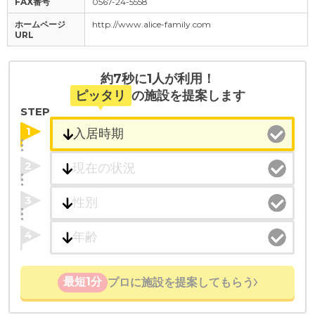
FAX番号
0567-24-5558
ホームページ
http.//www.alice-family.com
URL
約7秒に1人が利用！
ピッタリ
の施設を提案します
STEP
1
2
3
4
最短1分
プロに施設を提案してもらう