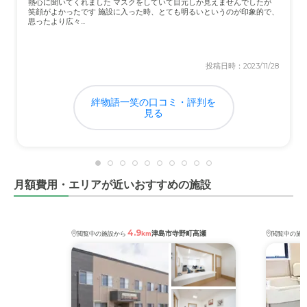
慣れているから早いし、身体が重たいので起こすのが大変
熱心に聞いてくれました マスクをしていて目元しか見えませんでしたが
笑顔がよかったです 施設に入った時、とても明るいというのが印象的で、
だったけどプロの人は早いなと思いました。
思ったより広々...
近隣環境や交通アクセスについて
投稿日時：2023/11/28
家からそんな遠くはないので不憫にはおもわなかったで
す。
絆物語一笑の口コミ・評判を
見る
料金費用について
他の施設の値段がわからないのでよくわかりません。こん
なもんなんじゃないかとおもいます。
月額費用・エリアが近いおすすめの施設
4.9
津島市寺野町高瀬
閲覧中の施設から
km
閲覧中の施