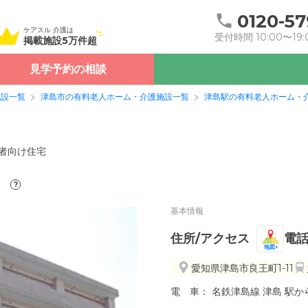
0120-57
ケアスル 介護は
受付時間 10:00〜19:
掲載施設5万件超
見学予約の相談
施設一覧
津島市の有料老人ホーム・介護施設一覧
津島駅の有料老人ホーム・
者向け住宅
）
?
基本情報
住所/アクセス
電
地図
愛知県津島市良王町1-11
電 車： 名鉄津島線 津島 駅から