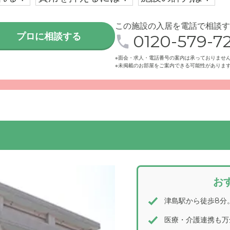
この施設の入居を電話で相談す
プロに相談する
0120-579-72
※面会・求人・電話番号の案内は承っておりませ
※未掲載のお部屋をご案内できる可能性がありま
鉄津島線「津島」駅から徒歩8分とアクセスしやすい立地の、駅
高齢者向け住宅です。
お
津島駅から徒歩8分
医療・介護連携も万