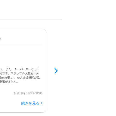
2
男性 / 80代前半 / 要支援2
見学済
3.4
設備がきれいで清潔感がある
段差があり足腰が悪い人には危険
い。 また、スーパーマーケット
職員の方が親切で温かい雰囲気があり穏やかに
利です。スタッフの人数も十分
した。 設備がきれいで清潔感があり、快適に過
るのが良い。 公共交通機関が近
ただところどころに段差があり足腰がわるい人
がほとん...
いかと気になりました。防音対策はしっかりできて
投稿日時：2024/11/28
続きを見る