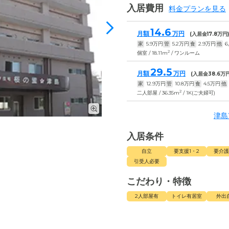
入居費用
料金プランを見る
14.6
月額
万円
(入居金
17.8
万円
家
5.9
万円
管
5.2
万円
食
2.9
万円
他
6
2
個室 / 18.11m
/ ワンルーム
29.5
月額
万円
(入居金
38.6
万円
家
12.9
万円
管
10.8
万円
食
4.5
万円
他
2
二人部屋 / 36.35m
/ 1K(ご夫婦可)
津島
入居条件
自立
要支援1・2
要介護
引受人必要
こだわり・特徴
2人部屋有
トイレ有居室
外出