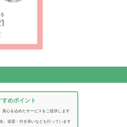
る
1
ん。
す。
チカなサー
その他: 桜の里津島のお部屋の間取り図です。
でご入居できるお部屋がございます。
すすめポイント
。真心を込めたサービスをご提供します
全。送迎・付き添いなども行っています