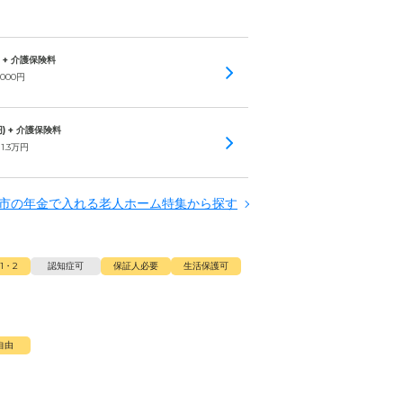
) + 介護保険料
,000
円
) + 介護保険料
1.3
万円
市の年金で入れる老人ホーム特集から探す
1・2
認知症可
保証人必要
生活保護可
自由