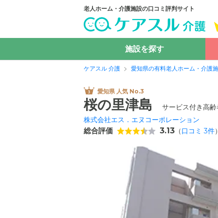
老人ホーム・介護施設の口コミ評判サイト
施設を探す
ケアスル 介護
愛知県の有料老人ホーム・介護
愛知県 人気 No.3
桜の里津島
サービス付き高齢
株式会社エス．エヌコーポレーション
総合評価
3.13
（
口コミ
3
件