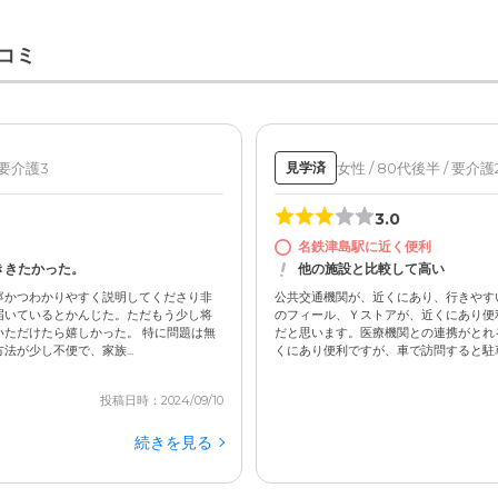
コミ
 要介護3
女性 / 80代後半 / 要介護
見学済
3.0
名鉄津島駅に近く便利
ききたかった。
他の施設と比較して高い
寧かつわかりやすく説明してくださり非
公共交通機関が、近くにあり、行きやす
届いているとかんじた。ただもう少し将
のフィール、Ｙストアが、近くにあり便
ただけたら嬉しかった。 特に問題は無
だと思います。医療機関との連携がとれ
が少し不便で、家族...
くにあり便利ですが、車で訪問すると駐車場
投稿日時：2024/09/10
続きを見る