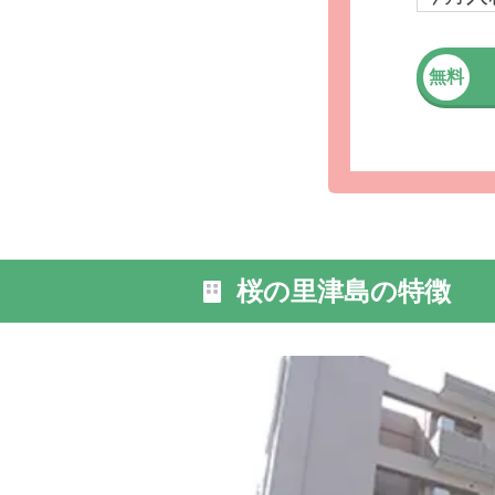
無料
外観: 名
ビス付き
桜の里津島の特徴