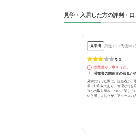
見学・入居した方の評判・口
男性 / 90代後半 /
見学済
3.0
従業員が丁寧そうだ。
滞在者の関係者の意見が
見学に行った際に、担当者が丁
常に好印象であり、管理が行き
来への取り組みについて話してい
いと感じましたが、アクセスの方法