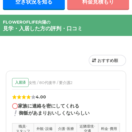
空き状況を知る
料金見積もり
FLOWEROFLIFE向陽の
見学・入居した方の評判・口コミ
女性 / 80代後半 / 要介護2
入居済
4.00
家族に連絡を密にしてくれる
御飯があまりおいしくないらしい
職員･
近隣環境･
外観･設備
介護･医療
料金･費用
スタッフ
交通