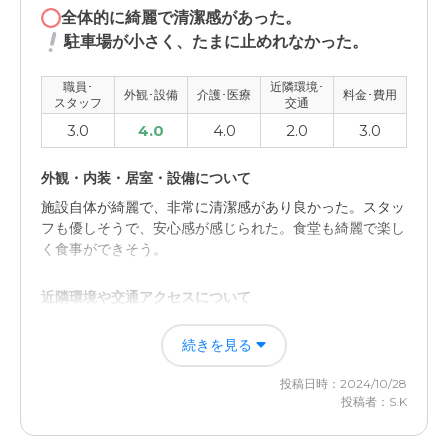
全体的に綺麗で清潔感があった。
駐車場が小さく、たまに止めれなかった。
職員･
近隣環境･
外観･設備
介護･医療
料金･費用
スタッフ
交通
3.0
4.0
4.0
2.0
3.0
外観・内装・居室・設備について
施設自体が綺麗で、非常に清潔感があり良かった。スタッ
フも優しそうで、安心感が感じられた。食堂も綺麗で楽し
く食事ができそう。
近隣環境や交通アクセスについて
駐車場への車の出し入れが、スペースが小さく交差点の直
続きを見る
ぐ横にあるため非常に困難に感じた。又、県道が直ぐ横を
通っている為、車の騒音が心配だし、散歩に行くのに排ガ
投稿日時：2024/10/28
スがどうなのか心配だ。
投稿者：S.K