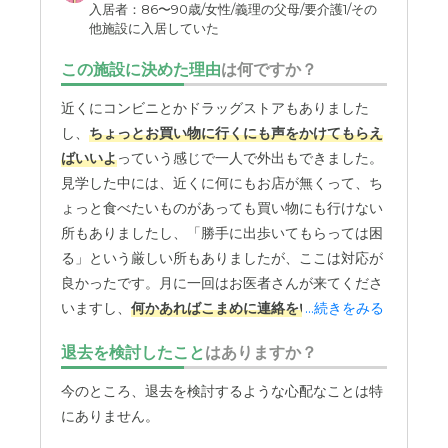
のことができるので、スタッフのお手伝いもたまにしてい
入居者：86〜90歳/女性/義理の父母/要介護1/その
るようです
他施設に入居していた
この施設に決めた理由
は何ですか？
外観・内装・居室・設備について
建物は施設にありがちな落ち着いた感じで、居室も設備も
近くにコンビニとかドラッグストアもありました
特に何も問題はなく普通だと思われます。
し、
ちょっとお買い物に行くにも声をかけてもらえ
ばいいよ
っていう感じで一人で外出もできました。
介護医療サービスについて
見学した中には、近くに何にもお店が無くって、ち
病院にはきちんと連れていってもらっているようですし、
ょっと食べたいものがあっても買い物にも行けない
医者にきちんと話を聞いてもらっているようです。
所もありましたし、「勝手に出歩いてもらっては困
る」という厳しい所もありましたが、ここは対応が
近隣環境や交通アクセスについて
良かったです。月に一回はお医者さんが来てくださ
スーパー、郵便局など生活に困る事はなさそうですが、中
いますし、
何かあればこまめに連絡をいただけま
...続きをみる
心部からかなり離れていてアクセス的にはどうかなという
す
。体調を崩した際も「お医者さんに一回連れて行
かんじです。
退去を検討したこと
はありますか？
ってあげてください」と教えてくださるので、安心
です。入れ歯の洗浄剤や洗剤がなくなったといった
料金費用について
今のところ、退去を検討するような心配なことは特
日常の細かなことも、すぐに知らせてくださいま
にありません。
入居時に立ち会っただけで、詳しくはわかりませんが、
す。病気の時の対応もそうですね。心臓を悪くした
施設の一般的な料金ではないでしょうか