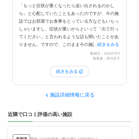
際に救急車を呼んでくださり、入院してペースメー
「もっと症状が重くなったら追い出されるのかし
カーを入れる手術をしたのですが、退院後もまたこ
ら」と心配していたこともあったのですが、今の施
ちらの施設で快く受け入れていただけました。
設ではお部屋でお食事をとっている方などもいらっ
しゃいますし、症状が重いからといって「出て行っ
スタッフの皆さんは本当に親切で、普段は食堂で食
てください」と言われるような話も聞いたことがあ
事をとりますが、具合が悪い時はお部屋までご飯を
りません。ですので、このまま今の施設に置いてい
...続きをみる
運んでくださるなど、
その時々の状態に合わせた対
ただけたらいいなと考えています。
取材日：2026/03/11
応をしていただける
のも良かったです。
執筆者：岸川京子
続きをみる
施設詳細情報に戻る
近隣で口コミ評価の高い施設
男性 / 60代後半 / 要介護3 / 認知症なし
見学済