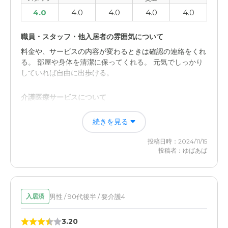
4.0
4.0
4.0
4.0
4.0
職員・スタッフ・他入居者の雰囲気について
料金や、サービスの内容が変わるときは確認の連絡をくれ
る。 部屋や身体を清潔に保ってくれる。 元気でしっかり
していれば自由に出歩ける。
介護医療サービスについて
以前いた施設より御飯がおいしくないらしいので、近くの
続きを見る
ドラッグストアで気に入ったものを買ってきて食べるらし
い。食事を断るときは1週間前に言わないと有料になるの
投稿日時：2024/11/15
で、なかなか難しい。
投稿者：ゆばあば
男性 / 90代後半 / 要介護4
入居済
3.20