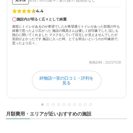
4.4
施設内が明るく広々として綺麗
個室にトイレがあるのが希望でしたが希望通りトイレがあった部屋の中も
綺麗で思ったより広がった 施設の職員さんは優しく好印象でした 話しも
熱心に聞いてくれました マスクをしていて目元しか見えませんでしたが
笑顔がよかったです 施設に入った時、とても明るいというのが印象的で、
思ったより広々...
投稿日時：2023/11/28
絆物語一笑の口コミ・評判を
見る
月額費用・エリアが近いおすすめの施設