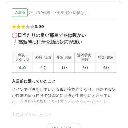
女性 / 90代後半 / 要支援2 / 症状なし
入居済
3.00
日当たりの良い部屋で冬は暖かい
高熱時に排泄介助の対応が遅い
職員･
近隣環境･
外観･設備
介護･医療
料金･費用
スタッフ
交通
4.0
4.0
1.0
3.0
3.0
入居前に困っていたこと
メインで介護をしていた叔母が突然亡くなり、同居の叔父
が性別の違う自分では満足に介護が出来ないと言ってい
た。介護用品の場所もやり方もわからなかったらしい。
入居後どうなったか？
介護をする時間的余裕があるのが家事すらしたことのない