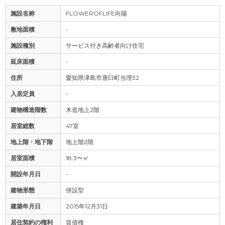
施設名称
FLOWEROFLIFE向陽
敷地面積
-
施設種別
サービス付き高齢者向け住宅
延床面積
-
住所
愛知県津島市唐臼町当理32
入居定員
-
建物構造階数
木造地上2階
居室総数
47室
地上階・地下階
地上階2階
居室面積
18.3〜㎡
開設年月日
-
建物形態
併設型
建築年月日
2015年12月31日
居住契約の権利
賃借権