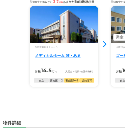
3.7
あま市七宝町川部佛供田
閲覧中の施設から
km
閲覧中の施
満室
住宅型有料老人ホーム
介護付き有
メディカルホーム 雅・あま
ゴール
14.5
16
月額
万円
月額
(入居金
15
万円
+介護保険料)
自立
要支援1・2
要介護3〜5
認知症可
自立
物件詳細