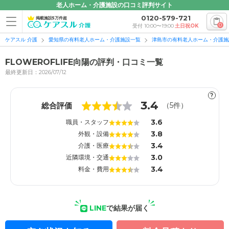
老人ホーム・介護施設の口コミ評判サイト
0120-579-721
掲載施設5万件超
0
受付 10:00〜19:00
土日祝OK
ケアスル 介護
愛知県の有料老人ホーム・介護施設一覧
津島市の有料老人ホーム・介護施
FLOWEROFLIFE向陽の評判・口コミ一覧
最終更新日：2026/07/12
?
1
1
3.4
総合評価
（
5
件）
3.6
職員・スタッフ
3.8
外観・設備
3.4
介護・医療
3.0
近隣環境・交通
3.4
料金・費用
LINE
で結果が届く