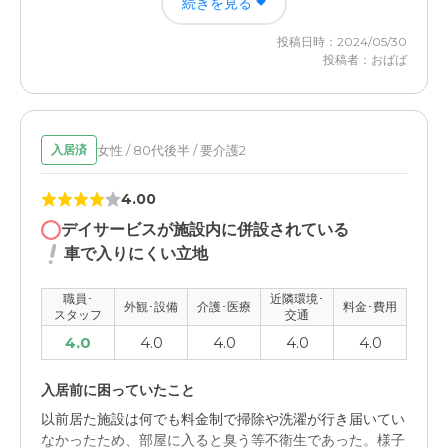
続きを見る
80歳を超えた叔父のみだったため、お風呂や食事に心配
があったが介護施設に入れるなら安心だったから。
投稿日時：2024/05/30
投稿者：おばば
FLOWEROFLIFE向陽の評価
食事と清掃でしか部屋にスタッフが来ないと祖母は拗ねて
いた。イベントがない日は、他の人とも接点がなく本当に
寂しいらしい。
女性 / 80代後半 / 要介護2
入居済
職員・スタッフ・他入居者の雰囲気について
4.00
よくやってくれてると祖母もよく話していた。馬が合わな
デイサービスが施設内に併設されている
い人は当然いたと思うが、感謝していた。
車で入りにくい立地
外観・内装・居室・設備について
職員･
近隣環境･
外観･設備
介護･医療
料金･費用
スタッフ
交通
景色のいい部屋だったのでよかった。陽当たりもよく、冬
はぽかぽかしていると話していた。
4.0
4.0
4.0
4.0
4.0
介護医療サービスについて
入居前に困っていたこと
一度祖母が高熱を出したとき、高熱が出てトイレに行けな
以前居た施設は何でも料金制で掃除や洗濯が行き届いてい
いと伝えたにも関わらず、なかなか排泄の手伝いに来てく
なかったため、部屋に入ると臭う等不衛生であった。様子