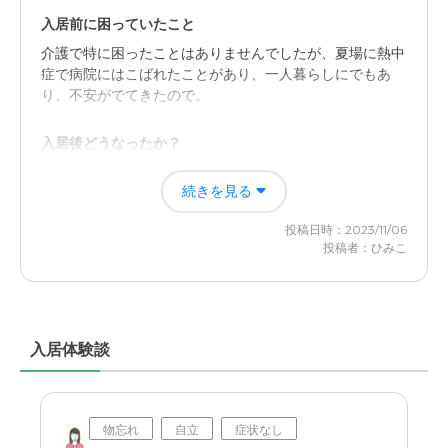
内に有り、わざわざ出かけなくても利用出来る。
入居前に困っていたこと
介護で特に困ったことはありませんでしたが、夏場に熱中
介護医療サービスについて
症で病院にはこばれたことがあり、一人暮らしにでもあ
り、不安がでてきたので。
呼吸が荒く、熱があった時に診察を受けさせてくれて、心
臓に欠陥が有る事がわかった。 救急を依頼してくれてバ
イパス手術の後ペースメーカーを入れて元気になった。
入居後どうなったか？
施設では一人ではないので、見守りや食事の際に安否確認
近隣環境や交通アクセスについて
続きを見る
もあり入所前の不安材料は解消されたと思われます。自分
のできる範囲で出かけたりもしているようです。
スーパー、飲食店、ドラッグストア、歯医者、美容院等、
投稿日時：2023/11/06
歩いて行ける範囲に色々有る。
投稿者：ひみこ
FLOWEROFLIFE向陽の評価
料金費用について
本人が入所前に見学をしているのですが、食事内容がその
時とかなり違うようで、その点が不満ですが、それ以外は
詳しくは分からないが、周りの利用者の代金を聞くとこん
普通ではないかと思われます。
なものかなと思う。比較が難しい。
入居体験談
職員・スタッフ・他入居者の雰囲気について
周りが寝たきり状態の方が多いようで、他入居者との関わ
りはどの位あるのかわかりませんが、まだ自分でほとんど
物忘れ
自立
症状なし