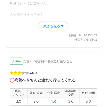
れなかったらしい。
を見に行くには遠かった。
近隣環境や交通アクセスについて
入居後どうなったか？
交通の便は悪かったが、元々が田舎なのであまり気にして
私達の家から車で10分程と近くになったし、今も料金制な
続きを見る
いないです。近くにカフェがないのはきつい。
のかもしれないが、きちんと清潔を保ってくれ、状況や不
足している物の連絡を密にしてくれる。
投稿日時：2023/11/17
料金費用について
投稿者：ゆばあば
FLOWEROFLIFE向陽の評価
祖母が自分の預貯金や年金から払っていたと思うので金額
については私は全く知りません。
間取りやトイレや日当たり等部屋の状況や、施設の周りの
環境、生活のしやすさ、医療体制、スタッフの対応等。
女性 / 90代前半 / 要支援1 / 症状なし
入居済
職員・スタッフ・他入居者の雰囲気について
3.00
スタッフは優しい、親切。密に連絡を取ってくれる。入居
者はおとなしい人が多いが人のおかずをあてにするとか変
病院へきちんと連れて行ってくれる
わった人もいるみたい。
職員･
近隣環境･
外観･設備
介護･医療
料金･費用
外観・内装・居室・設備について
スタッフ
交通
3.0
3.0
4.0
2.0
3.0
交差点の近くに有り、車で入りにくく、一見見逃しやす
い。廊下や食堂等の共有場所は広い。デイサービスが施設