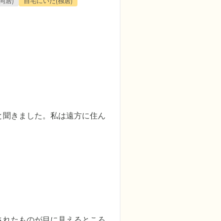
同居)
自宅にいた(独居)
と聞きました。私は遠方に住ん
されたものが目に見えるところ