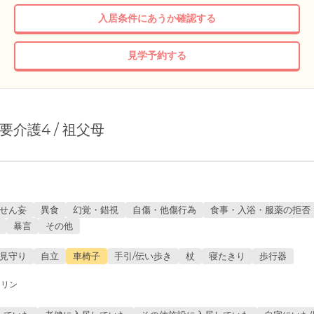
入居条件にあうか確認する
見学予約する
/ 要介護4 / 祖父母
せん妄
異食
幻覚・錯視
自傷・他傷行為
食事・入浴・服薬の拒否
暴言
その他
見守り
自立
車椅子
手引/伝い歩き
杖
寝たきり
歩行器
スリン