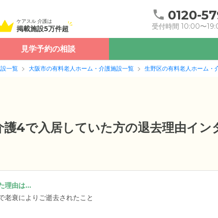
0120-57
ケアスル 介護は
受付時間 10:00〜19:
掲載施設5万件超
見学予約の相談
施設一覧
大阪市の有料老人ホーム・介護施設一覧
生野区の有料老人ホーム・
要介護4で入居していた方の退去理由イン
理由は...
で老衰によりご逝去されたこと