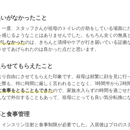
臭いがなかったこと
。一度、スタッフさんが祖母のトイレの介助をしている場面に
を感じるようなことはありませんでした。もちろん全くの無臭
がしなかった
のは、きちんと清掃やケアが行き届いている証拠
させてあげられたのは良かった点だと思います。
取らせてもらえたこと
なり自由にさせてもらえた印象です。叔母は頻繁に顔を見に行
た際も、特に時間に厳しく言われることなく、1時間半から2時
に食事をとることもできた
ので、家族水入らずの時間を過ごせ
んなで外出することもあって、祖母にとっても良い気分転換に
応と食事管理
、インスリン注射と食事制限が必要でした。入居後はプロのス