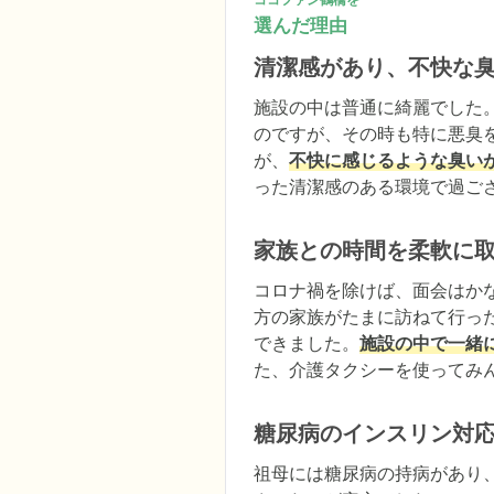
選んだ理由
清潔感があり、不快な
施設の中は普通に綺麗でした
のですが、その時も特に悪臭
が、
不快に感じるような臭い
った清潔感のある環境で過ご
家族との時間を柔軟に
コロナ禍を除けば、面会はか
方の家族がたまに訪ねて行っ
できました。
施設の中で一緒
た、介護タクシーを使ってみ
糖尿病のインスリン対
祖母には糖尿病の持病があり