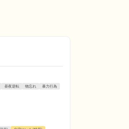
昼夜逆転
物忘れ
暴力行為