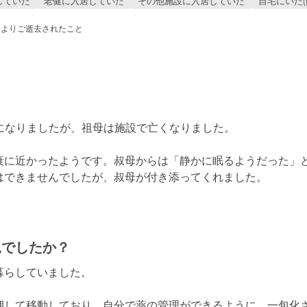
していた
老健に入居していた
その他施設に入居していた
自宅にいた(
によりご逝去されたこと
になりましたが、祖母は施設で亡くなりました。

衰に近かったようです。叔母からは「静かに眠るようだった」
はできませんでしたが、叔母が付き添ってくれました。
況でしたか？
らしていました。

押して移動しており、自分で薬の管理ができるように、一包化