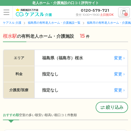
老人ホーム・介護施設の口コミ評判サイト
0120-579-721
掲載施設5万件超
0
受付 10:00〜19:00
土日祝OK
ケアスル 介護
福島県の有料老人ホーム・介護施設一覧
福島市の有料老人ホーム・介護施
15
桜水駅
の
有料老人ホーム・介護施設
件
変更
福島県（福島市）
桜水
エリア
指定なし
変更
料金
指定なし
変更
介護度/医療
絞り込み
おすすめ順
空室の多い順
安い順
高い順
口コミ件数順