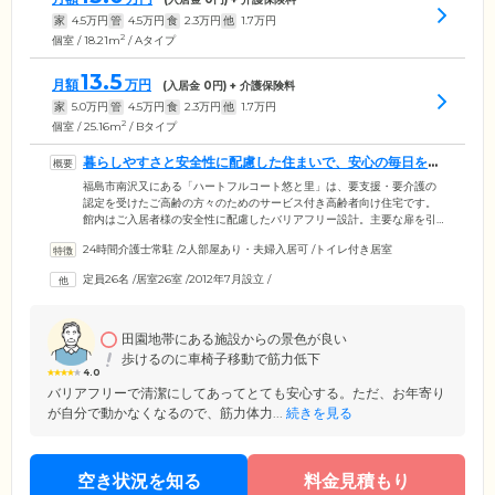
家
4.5
万円
管
4.5
万円
食
2.3
万円
他
1.7
万円
2
個室 / 18.21m
/ Aタイプ
13.5
月額
万円
(入居金
0
円) + 介護保険料
家
5.0
万円
管
4.5
万円
食
2.3
万円
他
1.7
万円
2
個室 / 25.16m
/ Bタイプ
暮らしやすさと安全性に配慮した住まいで、安心の毎日をお
届けします
福島市南沢又にある「ハートフルコート悠と里」は、要支援・要介護の
認定を受けたご高齢の方々のためのサービス付き高齢者向け住宅です。
館内はご入居者様の安全性に配慮したバリアフリー設計。主要な扉を引
き戸で統一し、随所に手すりを設置することにより、車いすの方も安心
24時間介護士常駐
/
2人部屋あり・夫婦入居可
/
トイレ付き居室
の環境を整えています。全26戸のお部屋にはトイレや洗面台、クローゼ
ット、ナースコールなどを完備。もちろん使い慣れた家具や思い出の
定員26名
/
居室26室
/
2012年7月設立
/
品々のお持ち込みも可能です。ご自身のライフスタイルに合わせた空間
でゆったりとお過ごしください。そのほか、定期的にスーパーや飲食店
による訪問販売を実施。食品から日用品まで幅広く取り扱っており、生
活に便利です。
田園地帯にある施設からの景色が良い
歩けるのに車椅子移動で筋力低下
4.0
バリアフリーで清潔にしてあってとても安心する。ただ、お年寄り
が自分で動かなくなるので、筋力体力...
続きを見る
空き状況を知る
料金見積もり