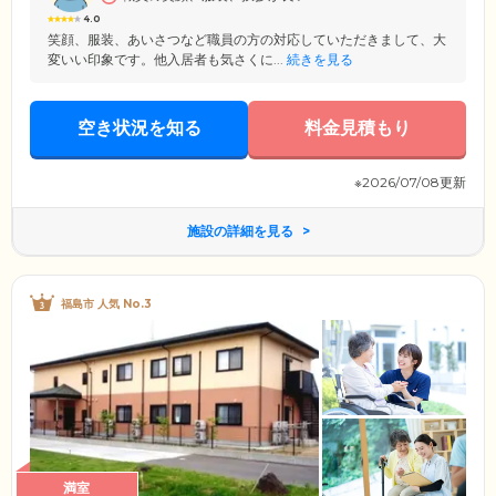
ださい。
4.0
笑顔、服装、あいさつなど職員の方の対応していただきまして、大
変いい印象です。他入居者も気さくに...
続きを見る
空き状況を知る
料金見積もり
※2026/07/08更新
施設の詳細を見る
福島市 人気 No.3
満室