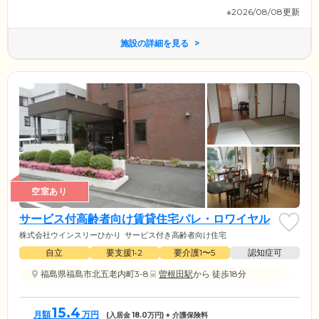
※2026/08/08更新
施設の詳細を見る
空室あり
サービス付高齢者向け賃貸住宅パレ・ロワイヤル
株式会社ウインスリーひかり
サービス付き高齢者向け住宅
自立
要支援1•2
要介護1〜5
認知症可
福島県福島市北五老内町3-8
曽根田駅
から 徒歩18分
15.4
月額
万円
(入居金
18.0
万円) + 介護保険料