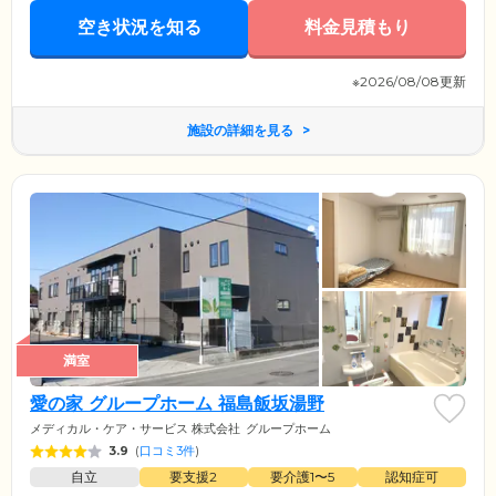
空き状況を知る
料金見積もり
※2026/08/08更新
施設の詳細を見る
満室
愛の家 グループホーム 福島飯坂湯野
メディカル・ケア・サービス 株式会社
グループホーム
3.9
(
口コミ3件
)
自立
要支援2
要介護1〜5
認知症可