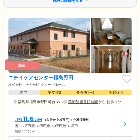
施設の詳細を見る
満室
ニチイケアセンター福島野田
株式会社ニチイ学館
グループホーム
自立
要支援2
要介護1〜5
認知症可
福島県福島市野田町台68-2
美術館図書館前駅
から 徒歩17分
11.6
月額
万円
(入居金
9.4
万円) + 介護保険料
家
4.7
万円
管
1.3
万円
食
3.9
万円
他
1.6
万円
個室 / プランA