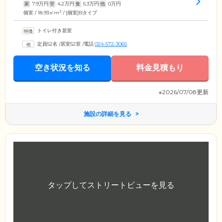
家
7.9
万円
管
4.2
万円
食
5.3
万円
他
0
万円
2
個室 / 18.93㎡m
/ [個室]Bタイプ
トイレ付き居室
定員52名
/
居室52室
/
電話
024-572-3065
空き状況を知る
料金見積もり
※2026/07/08更新
施設の詳細を見る