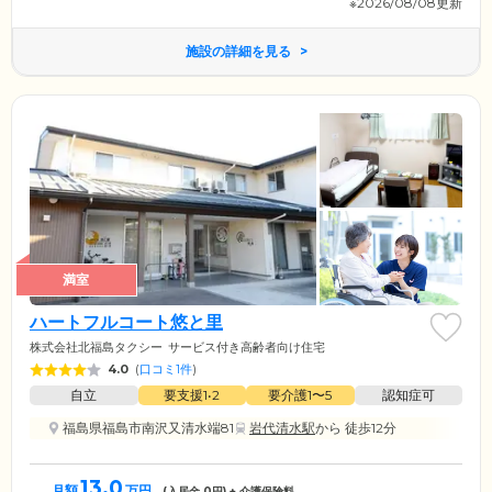
※2026/08/08更新
施設の詳細を見る
満室
ハートフルコート悠と里
株式会社北福島タクシー
サービス付き高齢者向け住宅
4.0
(
口コミ1件
)
自立
要支援1•2
要介護1〜5
認知症可
福島県福島市南沢又清水端81
岩代清水駅
から 徒歩12分
13.0
月額
万円
(入居金
0
円) + 介護保険料