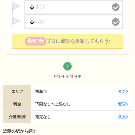
3
4
最短1分
プロに施設を提案してもらう
1
1~15 件 全 15 件中
エリア
福島市
変更
料金
下限なし〜上限なし
変更
介護/医療
指定なし
変更
近隣の駅から探す