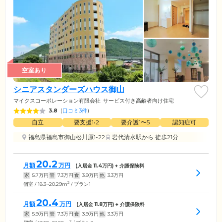
空室あり
シニアスタンダーズハウス御山
マイクスコーポレーション有限会社
サービス付き高齢者向け住宅
3.8
(
口コミ3件
)
自立
要支援1•2
要介護1〜5
認知症可
福島県福島市御山松川原1-22
岩代清水駅
から 徒歩21分
20.2
月額
万円
(入居金
11.4
万円) + 介護保険料
家
5.7
万円
管
7.3
万円
食
3.9
万円
他
3.3
万円
2
個室 / 18.3~20.29m
/ プラン1
20.4
月額
万円
(入居金
11.8
万円) + 介護保険料
家
5.9
万円
管
7.3
万円
食
3.9
万円
他
3.3
万円
2