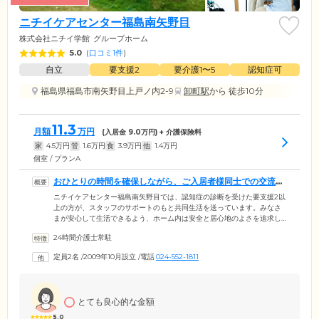
ニチイケアセンター福島南矢野目
株式会社ニチイ学館
グループホーム
5.0
(
口コミ1件
)
自立
要支援2
要介護1〜5
認知症可
福島県福島市南矢野目上戸ノ内2-9
卸町駅
から 徒歩10分
11.3
月額
万円
(入居金
9.0
万円) + 介護保険料
家
4.5
万円
管
1.6
万円
食
3.9
万円
他
1.4
万円
個室 / プランA
おひとりの時間を確保しながら、ご入居者様同士での交流も
行える住まいです
ニチイケアセンター福島南矢野目では、認知症の診断を受けた要支援2以
上の方が、スタッフのサポートのもと共同生活を送っています。みなさ
まが安心して生活できるよう、ホーム内は安全と居心地のよさを追求し
たバリアフリー設計。生活の拠点となるお部屋は、周囲の目を気にせず
24時間介護士常駐
くつろげる個室をご用意しました。共有スペースのリビング兼食堂は、
ご入居のみなさまの憩いの場です。TVを観たり音楽を聴いたり、楽しい
定員2名
/
2009年10月設立
/
電話
024-552-1811
時間をお過ごしください。晴れた日にはテラスでお茶を飲むことや、ガ
ーデニングを行うことも。当ホームはプライバシーを確保しながら、お
部屋にこもりがちにはならない環境を整えて、ご入居のみなさまをお待
ちしております。
とても良心的な金額
5.0