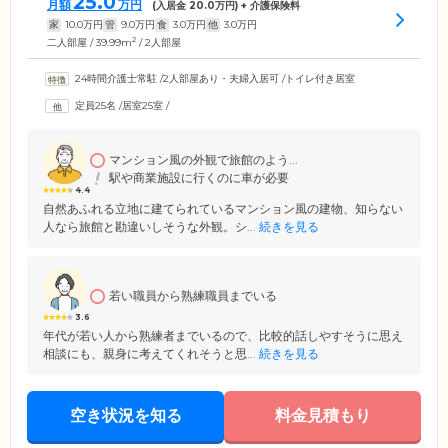
25.0
月額
万円
(入居金
20.0
万円) + 介護保険料
家
10.0
万円
管
9.0
万円
食
3.0
万円
他
3.0
万円
2
二人部屋 / 39.99m
/ 2人部屋
24時間介護士常駐
/
2人部屋あり・夫婦入居可
/
トイレ付き居室
定員25名
/
居室25室
/
マンション風の外観で旅館のよう...
駅や商業施設に行くのに車が必要
4.4
自然あふれる立地に建てられているマンション風の建物、知らない
人なら旅館と勘違いしそうな外観。シ...
続きを見る
若い職員から熟練職員までいる
3.6
年代が若い人から熟練者までいるので、比較的話しやすそうに思え
相談にも、親身に考えてくれそうと思...
続きを見る
空き状況を知る
料金見積もり