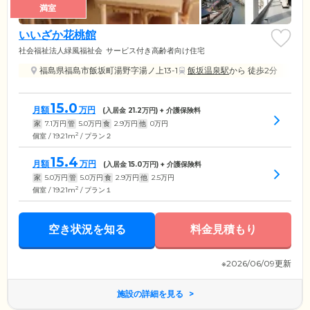
満室
いいざか花桃館
社会福祉法人緑風福祉会
サービス付き高齢者向け住宅
福島県福島市飯坂町湯野字湯ノ上13-1
飯坂温泉駅
から 徒歩2分
15.0
月額
万円
(入居金
21.2
万円) + 介護保険料
家
7.1
万円
管
5.0
万円
食
2.9
万円
他
0
万円
2
個室 / 19.21m
/ プラン２
15.4
月額
万円
(入居金
15.0
万円) + 介護保険料
家
5.0
万円
管
5.0
万円
食
2.9
万円
他
2.5
万円
2
個室 / 19.21m
/ プラン１
空き状況を知る
料金見積もり
※2026/06/09更新
施設の詳細を見る