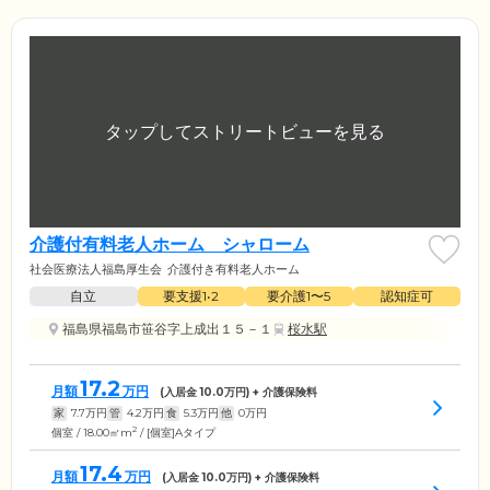
介護付有料老人ホーム シャローム
社会医療法人福島厚生会
介護付き有料老人ホーム
自立
要支援1•2
要介護1〜5
認知症可
福島県福島市笹谷字上成出１５－１
桜水駅
17.2
月額
万円
(入居金
10.0
万円) + 介護保険料
家
7.7
万円
管
4.2
万円
食
5.3
万円
他
0
万円
2
個室 / 18.00㎡m
/ [個室]Aタイプ
17.4
月額
万円
(入居金
10.0
万円) + 介護保険料