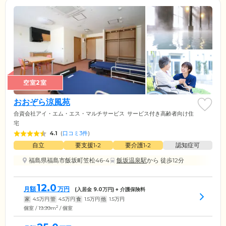
空室2室
おおぞら涼風苑
合資会社アイ・エム・エス・マルチサービス
サービス付き高齢者向け住
宅
4.1
(
口コミ3件
)
自立
要支援1•2
要介護1•2
認知症可
福島県福島市飯坂町笠松46-4
飯坂温泉駅
から 徒歩12分
12.0
月額
万円
(入居金
9.0
万円) + 介護保険料
家
4.5
万円
管
4.5
万円
食
1.5
万円
他
1.5
万円
2
個室 / 19.99m
/ 個室