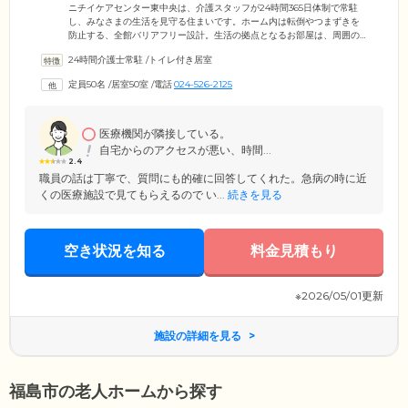
ニチイケアセンター東中央は、介護スタッフが24時間365日体制で常駐
し、みなさまの生活を見守る住まいです。ホーム内は転倒やつまずきを
防止する、全館バリアフリー設計。生活の拠点となるお部屋は、周囲の
目を気にせずくつろげる個室をご用意しました。お部屋には洗面台とト
24時間介護士常駐
/
トイレ付き居室
イレを完備しており、ご自分のペースでゆっくりとお使いいただけま
す。慣れ親しんだ家具の持ち込みも可能なため、くつろげる空間づくり
定員50名
/
居室50室
/
電話
024-526-2125
をお楽しみください。お食事は栄養バランスに配慮したメニューを、1日
3食ご提供。入浴は個浴のほか、特殊浴槽も設置しており、お体の状態に
合わせて清潔を保っていただけます。
医療機関が隣接している。
自宅からのアクセスが悪い、時間...
2.4
職員の話は丁寧で、質問にも的確に回答してくれた。急病の時に近
くの医療施設で見てもらえるので い...
続きを見る
空き状況を知る
料金見積もり
※2026/05/01更新
施設の詳細を見る
福島市の老人ホームから探す