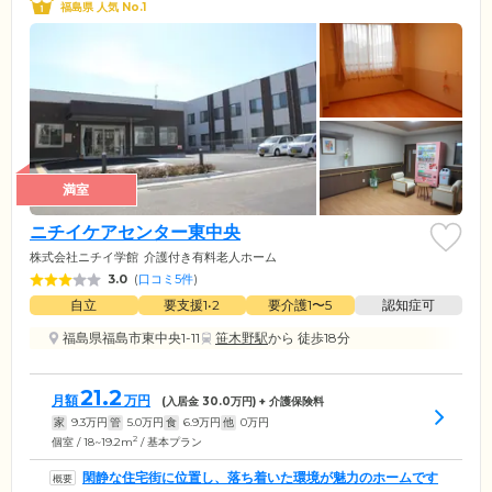
福島県 人気 No.1
満室
ニチイケアセンター東中央
株式会社ニチイ学館
介護付き有料老人ホーム
3.0
(
口コミ5件
)
自立
要支援1•2
要介護1〜5
認知症可
福島県福島市東中央1-11
笹木野駅
から 徒歩18分
21.2
月額
万円
(入居金
30.0
万円) + 介護保険料
家
9.3
万円
管
5.0
万円
食
6.9
万円
他
0
万円
2
個室 / 18~19.2m
/ 基本プラン
閑静な住宅街に位置し、落ち着いた環境が魅力のホームです