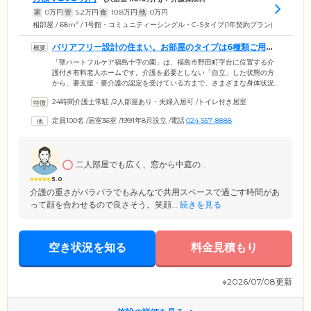
家
0
万円
管
5.2
万円
食
10.8
万円
他
0
万円
2
相部屋 / 68m
/ 1号館・コミュニティーシングル・C-Sタイプ(1年契約プラン)
バリアフリー設計の住まい。お部屋のタイプは6種類ご用意
しています
「聖ハートフルケア福島十字の園」は、福島市野田町字台に位置する介
護付き有料老人ホームです。介護を必要としない「自立」した状態の方
から、要支援・要介護の認定を受けている方まで、さまざまな身体状況
の方々が生活しています。ご入居のみなさまが過ごす建物内は、完全バ
24時間介護士常駐
/
2人部屋あり・夫婦入居可
/
トイレ付き居室
リアフリー設計を採用。段差をなくし各所に手すりを設置しているの
で、足腰の弱いご入居者様も安全にご移動いただけます。さらに、ご入
定員100名
/
居室36室
/
1991年8月設立
/
電話
024-557-8888
居者様がお住まいになるお部屋は6タイプご用意。プライバシーに配慮し
た個室では、おひとりの時間を大切にしていただけます。介護度が上が
った場合は、介護居室への住み替えが可能ですのでご安心ください。
二人部屋でも広く、窓から中庭の...
5.0
介護の重さがバラバラでもみんなで共用スペースで過ごす時間があ
って顔を合わせるので良さそう。笑顔...
続きを見る
空き状況を知る
料金見積もり
※2026/07/08更新