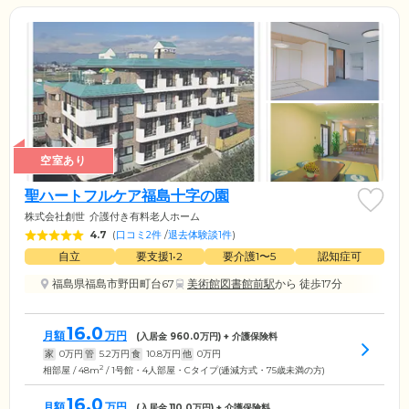
空室あり
聖ハートフルケア福島十字の園
株式会社創世
介護付き有料老人ホーム
4.7
(
口コミ2件
/
退去体験談1件
)
自立
要支援1•2
要介護1〜5
認知症可
福島県福島市野田町台67
美術館図書館前駅
から 徒歩17分
16.0
月額
万円
(入居金
960.0
万円) + 介護保険料
家
0
万円
管
5.2
万円
食
10.8
万円
他
0
万円
2
相部屋 / 48m
/ 1号館・4人部屋・Cタイプ(逓減方式・75歳未満の方)
16.0
月額
万円
(入居金
110.0
万円) + 介護保険料