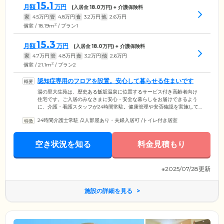
15.1
月額
万円
(入居金
18.0
万円) + 介護保険料
家
4.5
万円
管
4.8
万円
食
3.2
万円
他
2.6
万円
2
個室 / 18.19m
/ プラン1
15.3
月額
万円
(入居金
18.0
万円) + 介護保険料
家
4.7
万円
管
4.8
万円
食
3.2
万円
他
2.6
万円
2
個室 / 21.1m
/ プラン2
認知症専用のフロアを設置。安心して暮らせる住まいです
湯の里大生苑は、歴史ある飯坂温泉に位置するサービス付き高齢者向け
住宅です。ご入居のみなさまに安心・安全な暮らしをお届けできるよう
に、介護・看護スタッフが24時間常駐。健康管理や安否確認を実施して
いるほか、日常生活上の悩みごとやご不安を気軽にご相談いただけける
24時間介護士常駐
/
2人部屋あり・夫婦入居可
/
トイレ付き居室
生活相談を承っています。また、認知症の方専用フロアを設置。スタッ
フによる見守りで、認知症のご入居者様の夜間の徘徊を防げます。さら
に、介護が必要な方は、定期巡回や随時対応型訪問介護看護サービスの
空き状況を知る
料金見積もり
ご利用が可能。「ひとり暮らしを続けるのが不安」「夫婦ふたりで安心
して生活したい」といった方もお気軽にご相談ください。
※2025/07/28更新
施設の詳細を見る