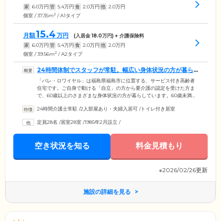
家
6.0
万円
管
5.4
万円
食
2.0
万円
他
2.0
万円
2
個室 / 37.35m
/ A1タイプ
15.4
月額
万円
(入居金
18.0
万円) + 介護保険料
家
6.0
万円
管
5.4
万円
食
2.0
万円
他
2.0
万円
2
個室 / 39.56m
/ A2タイプ
24時間体制でスタッフが常駐。幅広い身体状況の方が暮ら
すお住まいです
「パレ・ロワイヤル」は福島県福島市に位置する、サービス付き高齢者
住宅です。ご自身で動ける「自立」の方から要介護の認定を受けた方ま
で、60歳以上のさまざまな身体状況の方が暮らしています。60歳未満で
も介護を受けている方はご入居可能な場合がございますので、ぜひ一度
24時間介護士常駐
/
2人部屋あり・夫婦入居可
/
トイレ付き居室
ご相談ください。当施設は、24時間体制でスタッフが常駐しており、生
活相談や安否確認、健康管理のほか、フロントサービスといった生活支
定員28名
/
居室28室
/
1985年2月設立
/
援サービスをご提供しています。これまでの生活スタイルを維持しなが
ら、ご自身のライフスタイルに合わせて自由にお過ごしいただけます。
空き状況を知る
料金見積もり
※2026/02/26更新
施設の詳細を見る