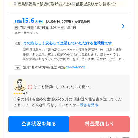
福島県福島市飯坂町湯野湯ノ上4
飯坂温泉駅
から 徒歩3分
15.6
月額
万円
(入居金
10.0
万円) + 介護保険料
家
7.5
万円
管
1.5
万円
食
5.0
万円
他
1.6
万円
個室 / 基本プラン
その方らしく安心して生活していただける住環境です
福島県福島市の「愛の家グループホーム福島飯坂湯野」は、福島交通飯
坂線「飯坂温泉」駅より徒歩10分の場所に位置します。当ホームでは、
認知症の診断を受けた方が共同生活を送っています。必要に応じて、食
事・排泄・入浴といった日常動作をサポート。また、ご入居者様にでき
定員2名
/
2010年6月設立
/
電話
024-541-3005
る家事は行っていただいています。役割をもって生活することで「自分
にもできた」「役に立っている」という充実感を抱いていただけるよ
う、努めています。さらに1グループ最大9名の少人数で生活するため、
スタッフやほかのご入居者様と顔なじみになりやすい点も特徴です。そ
とても親切にしていただいて穏や...
の方らしく安心して生活していただける環境を整えています。
4.6
日常のお話も含めて生活状況を月に1回郵送で報告書を送ってくだ
さるので、どんな生活をしているのか...
続きを見る
空き状況を知る
料金見積もり