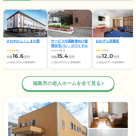
さわやかふくしまの里
サービス付高齢者向け賃
おおぞら涼風苑
貸住宅パレ・ロワイヤル
4.1
0.0
4.1
16.6
15.4
12.0
月額
万円
月額
万円
月額
万円
(入居金0万円+介護保険料)
(入居金18万円+介護保険料)
(入居金9万円+介護保険料)
福島市の老人ホームを全て見る