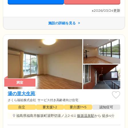
※2026/03/24更新
施設の詳細を見る
満室
湯の里大生苑
さくら福祉株式会社
サービス付き高齢者向け住宅
自立
要支援1•2
要介護1〜5
認知症可
福島県福島市飯坂町湯野切湯ノ上2-6
飯坂温泉駅
から 徒歩4分