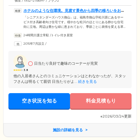
個室 / 19.52~21.66m
/ プラン2
ホテルのような住環境。見渡す景色から四季の移ろいをお楽
しみいただけます
「シニアスタンダーズハウス御山」は、福島市御山字松川原にあるサー
ビス付き高齢者向け住宅です。穏やかな松川のほとりにある静かな住宅
街に立地。周辺は豊かな緑に恵まれており、季節ごとに表情を変える草
木から四季の移ろいを身近に感じていただけます。館内は空間デザイン
24時間介護士常駐
/
トイレ付き居室
にこだわり、ホテルのような高級感と居心地の良さを実現。開放的なエ
ントランスやダイニング、落ち着きのるサロン、見晴らしのよい屋上テ
2015年7月設立
/
ラスなどを設置しています。その日の気分に合わせてお好きな場所で、
悠々自適な毎日をお楽しみください。全98室のお部屋はプライベートな
時間を確保できる完全個室。ご夫婦も快適にお過ごしいただける相部屋
もご用意しています。
日当たり良好で趣味のコーナーが充実
3.8
他の入居者さんとのコミュニケーションはとれなかったが、スタッ
フさんは明るくて親切 日当たりがよ...
続きを見る
空き状況を知る
料金見積もり
※2026/03/24更新
施設の詳細を見る