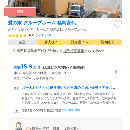
満室
愛の家 グループホーム 福島宮代
メディカル・ケア・サービス 株式会社
グループホーム
4.2
(
口コミ2件
)
自立
要支援2
要介護1〜5
認知症可
福島県福島市宮代乳児池131
福島学院前駅
から 徒歩5分
15.9
月額
万円
(入居金
10.0
万円) + 介護保険料
家
7.5
万円
管
5.0
万円
食
1.5
万円
他
1.9
万円
2
個室 / 12.42m
/ 冬季(12月~2月)
お一人おひとりに寄り添いながら真心こめた介護ケアをお届
けします
「愛の家グループホーム福島宮代」は、阿武隈急行線「福島学院前」よ
り徒歩5分の場所にたたずんでいます。交通アクセス良好で、ご家族様も
お気軽にお越しいただけます。当ホームは、医師から認知症と診断を受
けた方が、家事などの役割を分担をしながら共同生活を送っています。
定員2名
/
2006年3月設立
/
電話
024-552-1335
また、より細やかなケアが行えるよう「ユニット制」を導入。ご入居者
様を9名までのグループに分け、そこに専任のスタッフを配置していま
す。コミュニケーションを大切に、日常生活のサポート。ホーム内は明
るく家庭的な雰囲気です。ご入居者様が孤独や不安を感じないように、
職員の笑顔、服装、挨拶が良い
お一人おひとりのお気持ちに寄り添います。どうぞ安心してお過ごしく