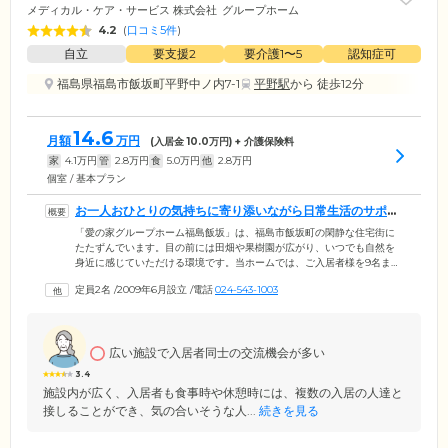
メディカル・ケア・サービス 株式会社
グループホーム
4.2
(
口コミ5件
)
自立
要支援2
要介護1〜5
認知症可
福島県福島市飯坂町平野中ノ内7-1
平野駅
から 徒歩12分
14.6
月額
万円
(入居金
10.0
万円) + 介護保険料
家
4.1
万円
管
2.8
万円
食
5.0
万円
他
2.8
万円
個室 / 基本プラン
お一人おひとりの気持ちに寄り添いながら日常生活のサポー
トを行っています
「愛の家グループホーム福島飯坂」は、福島市飯坂町の閑静な住宅街に
たたずんでいます。目の前には田畑や果樹園が広がり、いつでも自然を
身近に感じていただける環境です。当ホームでは、ご入居者様を9名まで
の少人数のグループに分け、そこに専任のスタッフを配置。お一人おひ
定員2名
/
2009年6月設立
/
電話
024-543-1003
とりに合ったケアが行えるよう「ユニット制」を取り入れています。ま
た、認知症の進行の抑制を目指し、お食事の準備や掃除、洗濯など、ご
入居者様ができることは無理のない範囲でご自身で行っていただいてい
ます。難しい動作はしっかりとスタッフがサポートするので、ご安心く
広い施設で入居者同士の交流機会が多い
ださい。「生き生きと楽しく」をモットーに、真心こめた介護ケアをお
届けします。
3.4
施設内が広く、入居者も食事時や休憩時には、複数の入居の人達と
接しることができ、気の合いそうな人...
続きを見る