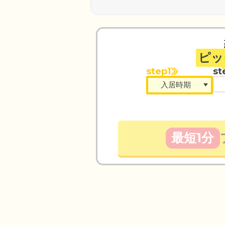
ピッ
step1
st
最短1分