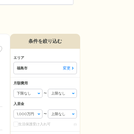
条件を絞り込む
エリア
変更
福島市
月額費用
〜
入居金
〜
生活保護受け入れ可
(0)