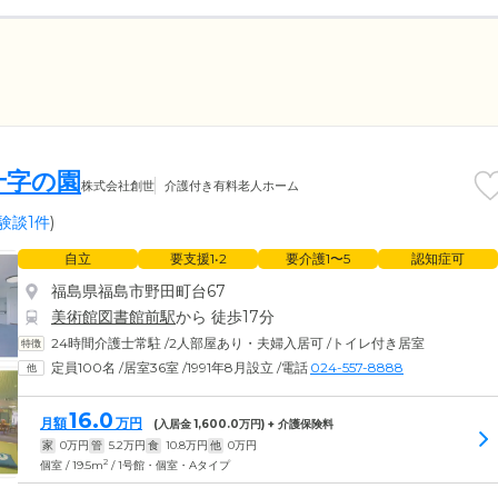
十字の園
株式会社創世
介護付き有料老人ホーム
験談1件
)
自立
要支援1•2
要介護1〜5
認知症可
福島県福島市野田町台67
美術館図書館前駅
から 徒歩17分
24時間介護士常駐
/
2人部屋あり・夫婦入居可
/
トイレ付き居室
定員100名
/
居室36室
/
1991年8月設立
/
電話
024-557-8888
16.0
月額
万円
(入居金
1,600.0
万円) + 介護保険料
家
0
万円
管
5.2
万円
食
10.8
万円
他
0
万円
2
個室 / 19.5m
/ 1号館・個室・Aタイプ