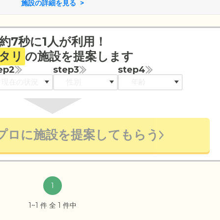
施設の詳細を見る
約7秒に1人が利用！
タリ
の施設を提案します
ep2
step3
step4
プロに施設を提案してもらう
1
1~1 件 全 1 件中