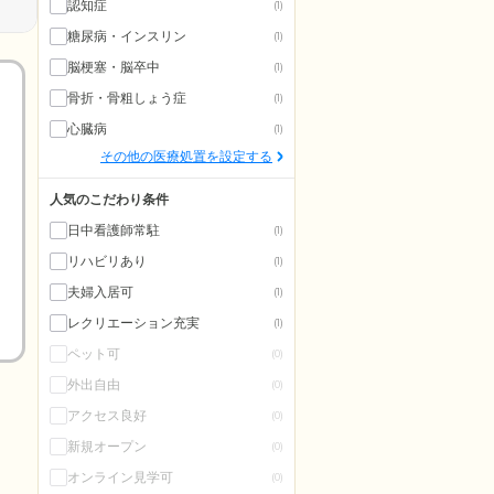
認知症
(1)
糖尿病・インスリン
(1)
脳梗塞・脳卒中
(1)
骨折・骨粗しょう症
(1)
心臓病
(1)
その他の医療処置を設定する
人気のこだわり条件
日中看護師常駐
(1)
リハビリあり
(1)
夫婦入居可
(1)
レクリエーション充実
(1)
ペット可
(0)
外出自由
(0)
アクセス良好
(0)
新規オープン
(0)
オンライン見学可
(0)