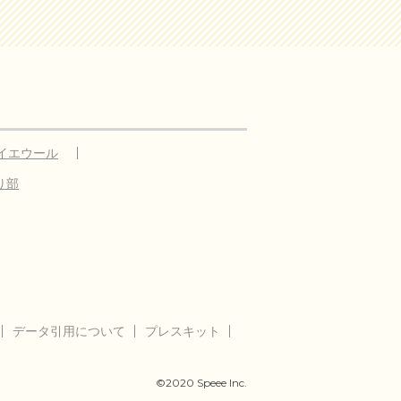
イエウール
り部
データ引用について
プレスキット
©2020 Speee Inc.