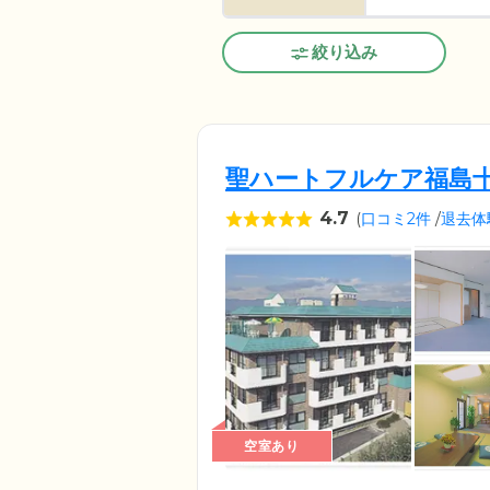
絞り込み
聖ハートフルケア福島
4.7
(
口コミ2件
/
退去体
空室あり