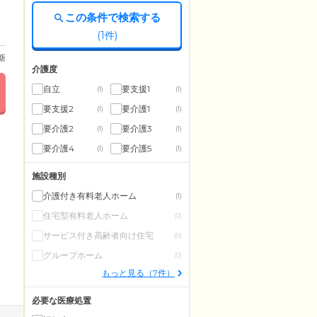
この条件で検索する
(
1
件)
更新
介護度
自立
要支援1
(1)
(1)
要支援2
要介護1
(1)
(1)
要介護2
要介護3
(1)
(1)
要介護4
要介護5
(1)
(1)
施設種別
介護付き有料老人ホーム
(1)
住宅型有料老人ホーム
(0)
サービス付き高齢者向け住宅
(0)
グループホーム
(0)
もっと見る（7件）
必要な医療処置