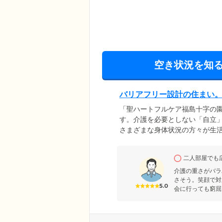
空き状況を知
バリアフリー設計の住まい。
「聖ハートフルケア福島十字の
す。介護を必要としない「自立
さまざまな身体状況の方々が生
リー設計を採用。段差をなくし
ご移動いただけます。さらに、
二人部屋でも
に配慮した個室では、おひとり
居室への住み替えが可能ですの
介護の重さがバラ
さそう。笑顔で対
5.0
会に行っても窮屈