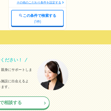
その他のこだわり条件を設定する
この条件で検索する
(
1
件)
せください！
、親身にサポートしま
る施設に出会えるよ
きます。
で相談する