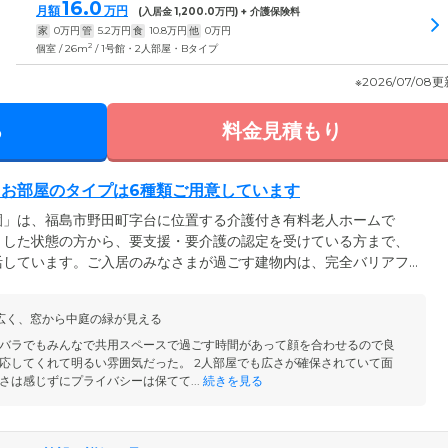
16.0
月額
万円
(入居金
1,200.0
万円) + 介護保険料
家
0
万円
管
5.2
万円
食
10.8
万円
他
0
万円
2
個室 / 26m
/ 1号館・2人部屋・Bタイプ
※2026/07/08
る
料金見積もり
お部屋のタイプは6種類ご用意しています
園」は、福島市野田町字台に位置する介護付き有料老人ホームで
」した状態の方から、要支援・要介護の認定を受けている方まで、
活しています。ご入居のみなさまが過ごす建物内は、完全バリアフ
各所に手すりを設置しているので、足腰の弱いご入居者様も安全に
ご入居者様がお住まいになるお部屋は6タイプご用意。プライバシー
広く、窓から中庭の緑が見える
の時間を大切にしていただけます。介護度が上がった場合は、介護
でご安心ください。
バラでもみんなで共用スペースで過ごす時間があって顔を合わせるので良
応してくれて明るい雰囲気だった。 2人部屋でも広さが確保されていて面
さは感じずにプライバシーは保てて...
続きを見る