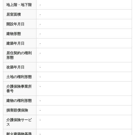
地上階・地下階
-
居室面積
-
開設年月日
-
建物形態
-
建築年月日
-
居住契約の権利
-
形態
改築年月日
-
土地の権利形態
-
介護保険事業所
-
番号
建物の権利形態
-
損害賠償保険
-
介護保険サービ
-
ス
耐火建築物基準
-