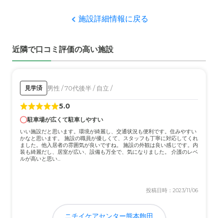
外観・内装・居室・設備について
施設詳細情報に戻る
清掃も行き届いており、外見をとても綺麗で清潔感があっ
た。定期的な清掃のおかげだろう。
近隣で口コミ評価の高い施設
介護医療サービスについて
サービス面の話で不安になる事はなかった。こちらが分か
るまで親切丁寧に話しをしてくれた。
男性 / 70代後半 / 自立 /
見学済
5.0
近隣環境や交通アクセスについて
駐車場が広くて駐車しやすい
公共の交通機関を充実しており不満はない。交通量が多い
いい施設だと思います。環境が綺麗し、交通状況も便利です。住みやすい
ので、多少??時刻からバスが遅れることがある。
かなと思います。 施設の職員が優しくて、スタッフも丁寧に対応してくれ
ました。他入居者の雰囲気が良いですね。 施設の外観は良い感じです。内
装も綺麗だし、居室が広い、設備も万全で、気になりました。 介護のレベ
料金費用について
ルが高いと思い...
少し高いと感じたが、サービスやスタッフの対応の良さを
考えると妥当だと感じた。文句はない！
投稿日時：2023/11/06
ニチイケアセンター熊本飽田