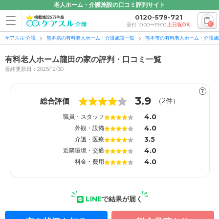
老人ホーム・介護施設の口コミ評判サイト
0120-579-721
掲載施設5万件超
0
受付 10:00〜19:00
土日祝OK
ケアスル 介護
熊本県の有料老人ホーム・介護施設一覧
熊本市の有料老人ホーム・介護施
有料老人ホーム龍田の家の評判・口コミ一覧
最終更新日：2025/12/30
?
1
1
3.9
総合評価
（
2
件）
4.0
職員・スタッフ
4.0
外観・設備
3.5
介護・医療
4.0
近隣環境・交通
4.0
料金・費用
LINE
で結果が届く