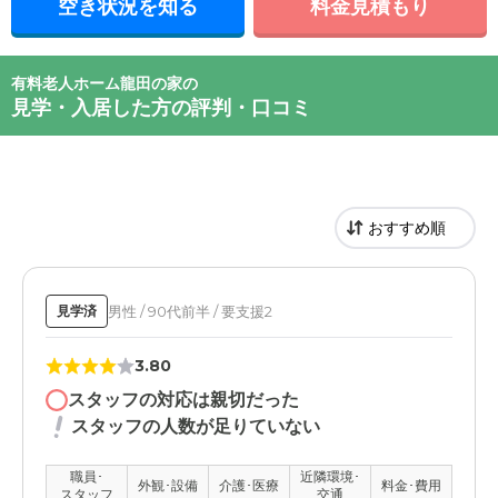
空き状況を知る
料金見積もり
有料老人ホーム龍田の家の
見学・入居した方の評判・口コミ
男性 / 90代前半 / 要支援2
見学済
3.80
スタッフの対応は親切だった
スタッフの人数が足りていない
職員･
近隣環境･
外観･設備
介護･医療
料金･費用
スタッフ
交通