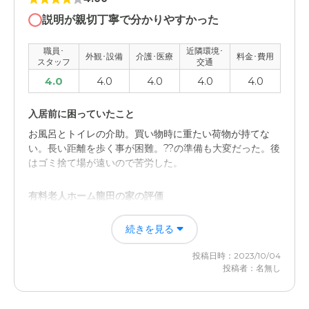
説明が親切丁寧で分かりやすかった
職員･
近隣環境･
外観･設備
介護･医療
料金･費用
スタッフ
交通
4.0
4.0
4.0
4.0
4.0
入居前に困っていたこと
お風呂とトイレの介助。買い物時に重たい荷物が持てな
い。長い距離を歩く事が困難。??の準備も大変だった。後
はゴミ捨て場が遠いので苦労した。
有料老人ホーム龍田の家の評価
職員の対応や他の入居者の方も良い人ばかりだった。食事
続きを見る
も栄養バランスを考えて作られていた。
投稿日時：2023/10/04
職員・スタッフ・他入居者の雰囲気について
投稿者：名無し
挨拶も気持ち良く説明も親切丁寧であった。他の入居者の
方も気さくで印象が良かった。