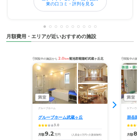
東の口コミ・評判を見る
月額費用・エリアが近いおすすめの施設
2.0
菊池郡菊陽町武蔵ヶ丘北
閲覧中の施設から
km
閲覧中の施
満室
満室
グループホーム
ケアハウス
グループホーム武蔵ヶ丘
朋岳園
3.0
9.2
8.
月額
万円
月額
(入居金
0
万円
+介護保険料)