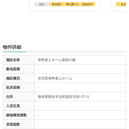
自立
要支援2
要介護1〜5
認知症可
自立
物件詳細
施設名称
有料老人ホーム龍田の家
敷地面積
-
施設種別
住宅型有料老人ホーム
延床面積
-
住所
熊本県熊本市北区龍田弓削1-17-12
入居定員
-
建物構造階数
-
居室総数
-