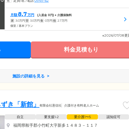
定員1名
/
電話
0949-62
8.7
月額
万円
(入居金
0
円) + 介護保険料
家
3.0
万円
管
3.0
万円
食
0
万円
他
2.7
万円
個室 / 基本プラン
※2026/07/08
る
料金見積もり
施設の詳細を見る
みずき「新館」
有限会社憲信社
介護付き有料老人ホーム
自立
要支援1•2
要介護1〜5
認知症可
福岡県鞍手郡小竹町大字新多１４８３－１１７