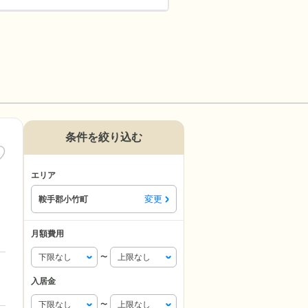
条件を絞り込む
エリア
変更
鞍手郡小竹町
月額費用
〜
入居金
〜