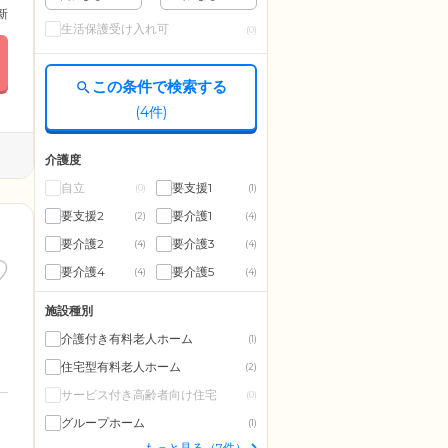
更新
生活保護受け入れ可
(0)
この条件で検索する
(
4
件)
介護度
自立
要支援1
(0)
(1)
要支援2
要介護1
(2)
(4)
要介護2
要介護3
(4)
(4)
要介護4
要介護5
(4)
(4)
施設種別
介護付き有料老人ホーム
(1)
住宅型有料老人ホーム
(2)
サービス付き高齢者向け住宅
(0)
グループホーム
(1)
もっと見る（7件）