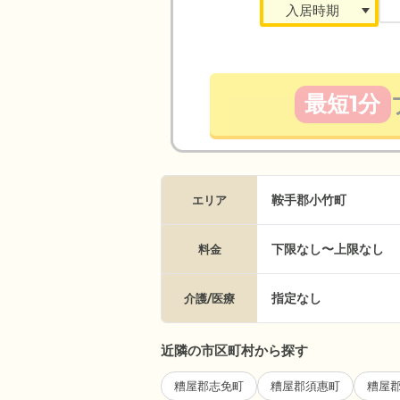
最短1分
鞍手郡小竹町
エリア
下限なし〜上限なし
料金
指定なし
介護/医療
近隣の市区町村から探す
糟屋郡志免町
糟屋郡須惠町
糟屋