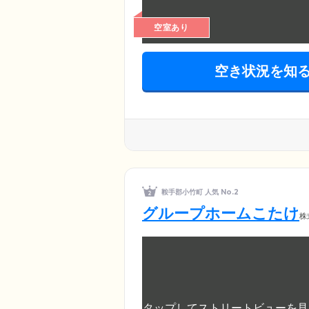
空室あり
空き状況を知
鞍手郡小竹町 人気 No.2
グループホームこたけ
株