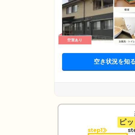
空室あり
空き状況を知
ピッ
step1
st