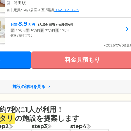
浦田駅
定員36名
/
居室36室
/
電話
0949-62-0329
8.9
月額
万円
(入居金
0
円) + 介護保険料
家
3.0
万円
管
1.0
万円
食
3.9
万円
他
1.0
万円
個室 / 基本プラン
※2026/07/08
る
料金見積もり
施設の詳細を見る
約7秒に1人が利用！
タリ
の施設を提案します
ep2
step3
step4