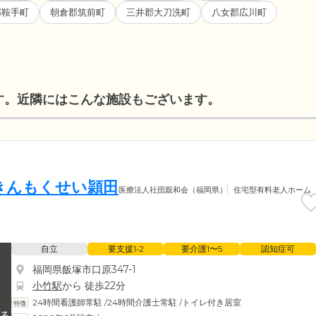
郡鞍手町
朝倉郡筑前町
三井郡大刀洗町
八女郡広川町
す。近隣にはこんな施設もございます。
きんもくせい頴田
医療法人社団親和会（福岡県）
住宅型有料老人ホーム
自立
要支援1•2
要介護1〜5
認知症可
福岡県飯塚市口原347-1
小竹駅
から 徒歩22分
24時間看護師常駐
/
24時間介護士常駐
/
トイレ付き居室