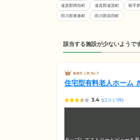
遠賀郡岡垣町
遠賀郡遠賀町
鞍手
田川郡香春町
田川郡添田町
該当する施設が少ないようで
飯塚市 人気 No.3
住宅型有料老人ホーム 
3.4
(
口コミ1件
)