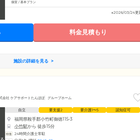
個室 / 基本プラン
※2026/03/24
る
料金見積もり
施設の詳細を見る
式会社 ケアサポートたんぽぽ
グループホーム
自立
要支援2
要介護1〜5
認知症可
福岡県鞍手郡小竹町御徳115-3
小竹駅
から 徒歩15分
24時間介護士常駐