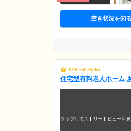
空き状況を知
鞍手郡小竹町 人気 No.1
住宅型有料老人ホーム 