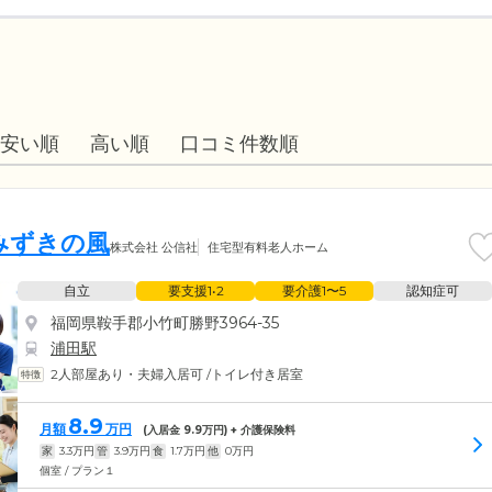
安い順
高い順
口コミ件数順
みずきの風
株式会社 公信社
住宅型有料老人ホーム
自立
要支援1•2
要介護1〜5
認知症可
福岡県鞍手郡小竹町勝野3964-35
浦田駅
2人部屋あり・夫婦入居可
/
トイレ付き居室
8.9
月額
万円
(入居金
9.9
万円) + 介護保険料
家
3.3
万円
管
3.9
万円
食
1.7
万円
他
0
万円
個室 / プラン１