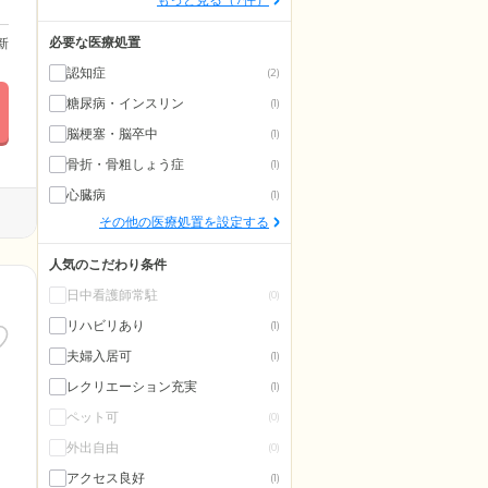
必要な医療処置
更新
認知症
(2)
糖尿病・インスリン
(1)
脳梗塞・脳卒中
(1)
骨折・骨粗しょう症
(1)
心臓病
(1)
その他の医療処置を設定する
人気のこだわり条件
日中看護師常駐
(0)
リハビリあり
(1)
夫婦入居可
(1)
レクリエーション充実
(1)
ペット可
(0)
外出自由
(0)
アクセス良好
(1)