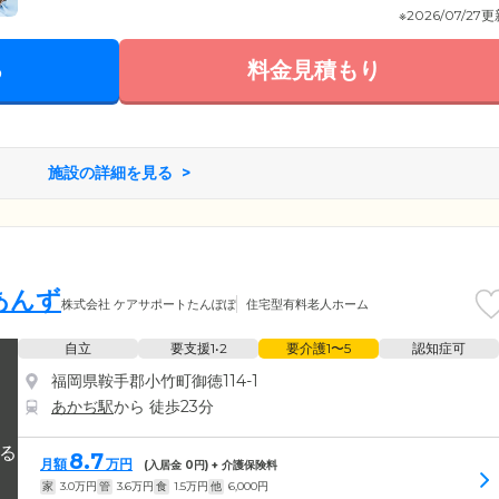
※2026/07/27
る
料金見積もり
施設の詳細を見る
あんず
株式会社 ケアサポートたんぽぽ
住宅型有料老人ホーム
自立
要支援1•2
要介護1〜5
認知症可
福岡県鞍手郡小竹町御徳114-1
あかぢ駅
から 徒歩23分
8.7
月額
万円
(入居金
0
円) + 介護保険料
家
3.0
万円
管
3.6
万円
食
1.5
万円
他
6,000
円