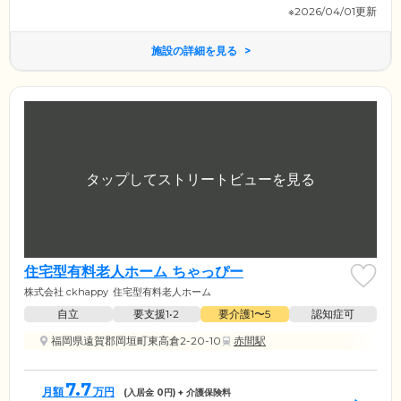
※2026/04/01更新
施設の詳細を見る
住宅型有料老人ホーム ちゃっぴー
株式会社 ckhappy
住宅型有料老人ホーム
自立
要支援1•2
要介護1〜5
認知症可
福岡県遠賀郡岡垣町東高倉2-20-10
赤間駅
7.7
月額
万円
(入居金
0
円) + 介護保険料