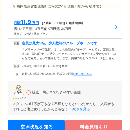
福岡県遠賀郡遠賀町若松327-1
遠賀川駅
から 徒歩18分
11.9
月額
万円
(入居金
16.2
万円) + 介護保険料
家
5.4
万円
管
4.5
万円
食
0
万円
他
2.0
万円
2
個室 / 11.2m
/ 基本プラン
定員は最大9名。少人数制のグループホームです
「グリーンリーフ遠賀」は、少人数制のグループホームです。定員は最
大9名。認知症ケアに特化したケアスタッフのサポートを受けながら、み
んなで協力し合って生活しています。共用のリビングスペースは、みん
なで囲碁や将棋を楽しんだり、お食事を囲んだりと、和気あいあいとし
24時間介護士常駐
/
トイレ付き居室
た明るい空間。家庭的なくつろぎとあたたかさのなか、心穏やかにお過
ごしください。ご入居者様のお部屋はリビングスペースを囲むように配
定員9名
/
居室9室
/
2012年1月設立
/
電話
093-293-8051
置しているため、常時スタッフの目が届きやすいことも、ご安心いただ
けるポイントのひとつ。ご自身のペースでお過ごしただけるような環境
を整えています。
親戚一同が車で行きやすい距離
3.0
スタッフの対応は可もなく不可もなくといったかんじ。 入居者も
それほど他と変わったかんじもなく ...
続きを見る
空き状況を知る
料金見積もり