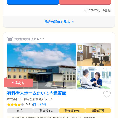
※2026/08/06更新
施設の詳細を見る
遠賀郡遠賀町 人気 No.2
空室あり
有料老人ホームたいよう遠賀館
株式会社 ttt
住宅型有料老人ホーム
3.8
(
口コミ2件
)
自立
要支援1•2
要介護1〜5
認知症可