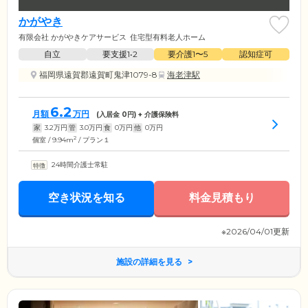
かがやき
有限会社 かがやきケアサービス
住宅型有料老人ホーム
自立
要支援1•2
要介護1〜5
認知症可
福岡県遠賀郡遠賀町鬼津1079-8
海老津駅
6.2
月額
万円
(入居金
0
円) + 介護保険料
家
3.2
万円
管
3.0
万円
食
0
万円
他
0
万円
2
個室 / 9.94m
/ プラン１
24時間介護士常駐
空き状況を知る
料金見積もり
※2026/04/01更新
施設の詳細を見る