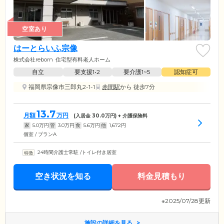
空室あり
はーとらいふ宗像
株式会社reborn
住宅型有料老人ホーム
自立
要支援1•2
要介護1~5
認知症可
福岡県宗像市三郎丸2-1-1
赤間駅
から 徒歩7分
13.7
月額
万円
(入居金
30.0
万円) + 介護保険料
家
5.0
万円
管
3.0
万円
食
5.6
万円
他
1,672
円
個室 / プランA
24時間介護士常駐
/
トイレ付き居室
空き状況を知る
料金見積もり
※2025/07/28更新
施設の詳細を見る