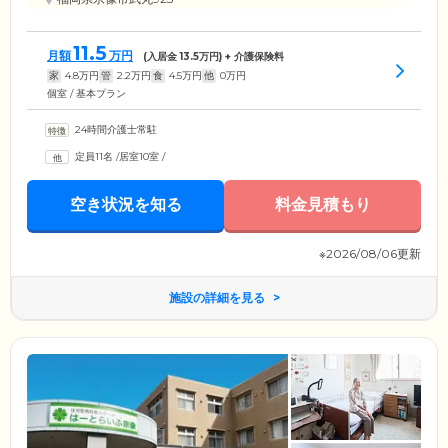
11.5
月額
万円
(入居金
13.5
万円) + 介護保険料
家
4.8
万円
管
2.2
万円
食
4.5
万円
他
0
万円
個室 / 基本プラン
24時間介護士常駐
定員11名
/
居室10室
/
空き状況を知る
料金見積もり
※2026/08/06更新
施設の詳細を見る