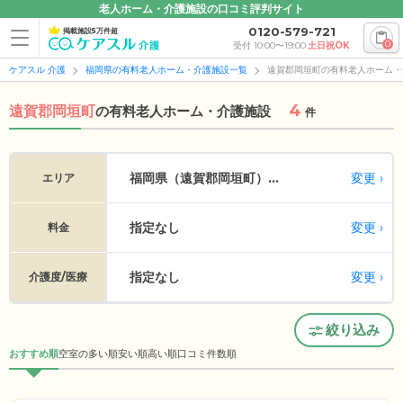
老人ホーム・介護施設の口コミ評判サイト
0120-579-721
掲載施設5万件超
0
受付 10:00〜19:00
土日祝OK
ケアスル 介護
福岡県の有料老人ホーム・介護施設一覧
遠賀郡岡垣町の有料老人ホーム・
4
遠賀郡岡垣町
の
有料老人ホーム・介護施設
件
変更
福岡県（遠賀郡岡垣町）...
エリア
指定なし
変更
料金
指定なし
変更
介護度/医療
絞り込み
おすすめ順
空室の多い順
安い順
高い順
口コミ件数順