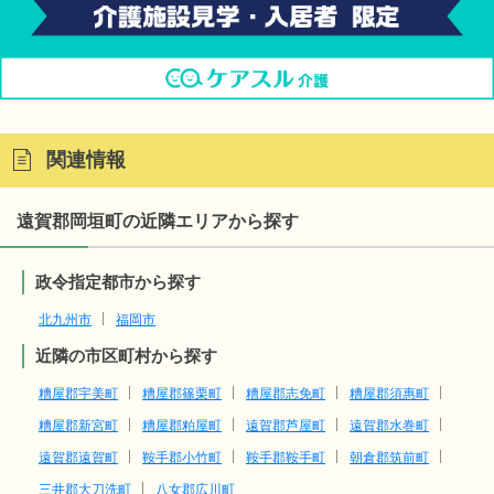
関連情報
遠賀郡岡垣町の近隣エリアから探す
政令指定都市から探す
北九州市
福岡市
近隣の市区町村から探す
糟屋郡宇美町
糟屋郡篠栗町
糟屋郡志免町
糟屋郡須惠町
糟屋郡新宮町
糟屋郡粕屋町
遠賀郡芦屋町
遠賀郡水巻町
遠賀郡遠賀町
鞍手郡小竹町
鞍手郡鞍手町
朝倉郡筑前町
三井郡大刀洗町
八女郡広川町