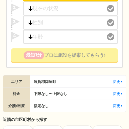
2
3
4
最短1分
プロに施設を提案してもらう
エリア
遠賀郡岡垣町
変更
料金
下限なし〜上限なし
変更
介護/医療
指定なし
変更
近隣の市区町村から探す