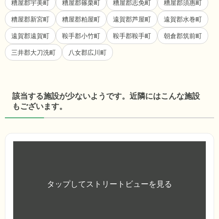
糟屋郡宇美町
糟屋郡篠栗町
糟屋郡志免町
糟屋郡須惠町
糟屋郡新宮町
糟屋郡粕屋町
遠賀郡芦屋町
遠賀郡水巻町
遠賀郡遠賀町
鞍手郡小竹町
鞍手郡鞍手町
朝倉郡筑前町
三井郡大刀洗町
八女郡広川町
該当する施設が少ないようです。近隣にはこんな施設
もございます。