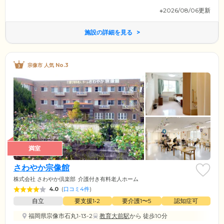
※2026/08/06更新
施設の詳細を見る
宗像市 人気 No.3
満室
さわやか宗像館
株式会社 さわやか倶楽部
介護付き有料老人ホーム
4.0
(
口コミ4件
)
自立
要支援1•2
要介護1〜5
認知症可
福岡県宗像市石丸1-13-2
教育大前駅
から 徒歩10分