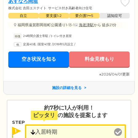
あすなろ岡垣
株式会社 吉田エステイト
サービス付き高齢者向け住宅
自立
要支援1•2
要介護1〜5
認知症可
福岡県遠賀郡岡垣町公園通り1-13-1
海老津駅
から 徒歩21分
24時間介護士常駐
/
トイレ付き居室
定員40名
/
居室40室
/
2018年5月設立
/
空き状況を知る
料金見積もり
※2026/04/01更新
施設の詳細を見る
約7秒に1人が利用！
ピッタリ
の施設を提案します
STEP
1