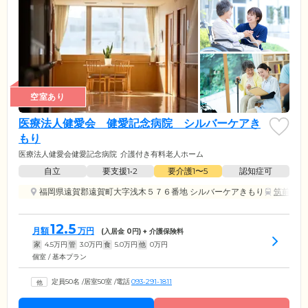
空室あり
医療法人健愛会 健愛記念病院 シルバーケアき
もり
医療法人健愛会健愛記念病院
介護付き有料老人ホーム
自立
要支援1•2
要介護1〜5
認知症可
福岡県遠賀郡遠賀町大字浅木５７６番地 シルバーケアきもり
筑前垣生
12.5
月額
万円
(入居金
0
円) + 介護保険料
家
4.5
万円
管
3.0
万円
食
5.0
万円
他
0
万円
個室 / 基本プラン
定員50名
/
居室50室
/
電話
093-291-1811