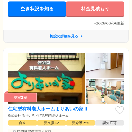
空き状況を知る
料金見積もり
※2026/08/06更新
施設の詳細を見る
空室2室
住宅型有料老人ホームよりあいの家Ⅱ
株式会社 るりいろ
住宅型有料老人ホーム
自立
要支援1•2
要介護1〜5
認知症可
福岡県宗像市武丸923