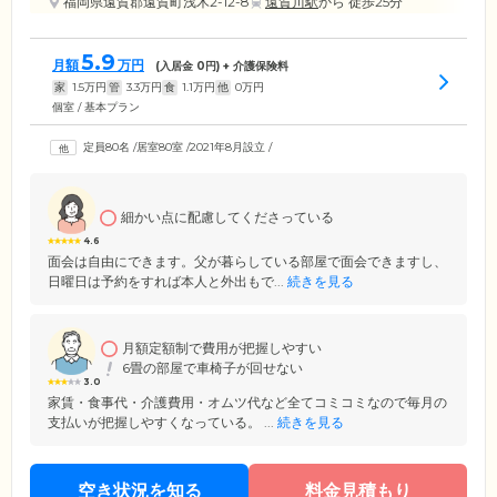
福岡県遠賀郡遠賀町浅木2-12-8
遠賀川駅
から 徒歩25分
5.9
月額
万円
(入居金
0
円) + 介護保険料
家
1.5
万円
管
3.3
万円
食
1.1
万円
他
0
万円
個室 / 基本プラン
定員80名
/
居室80室
/
2021年8月設立
/
細かい点に配慮してくださっている
4.6
面会は自由にできます。父が暮らしている部屋で面会できますし、
日曜日は予約をすれば本人と外出もで...
続きを見る
月額定額制で費用が把握しやすい
6畳の部屋で車椅子が回せない
3.0
家賃・食事代・介護費用・オムツ代など全てコミコミなので毎月の
支払いが把握しやすくなっている。 ...
続きを見る
空き状況を知る
料金見積もり