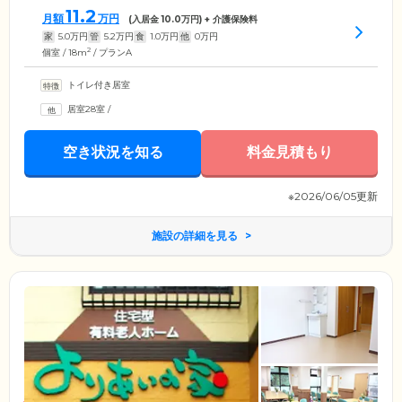
11.2
月額
万円
(入居金
10.0
万円) + 介護保険料
家
5.0
万円
管
5.2
万円
食
1.0
万円
他
0
万円
2
個室 / 18m
/ プランA
トイレ付き居室
居室28室
/
空き状況を知る
料金見積もり
※2026/06/05更新
施設の詳細を見る