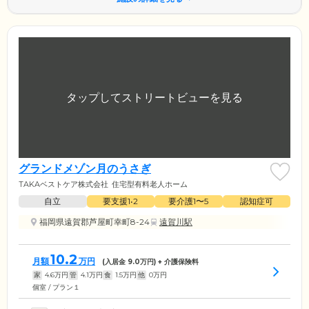
グランドメゾン月のうさぎ
TAKAベストケア株式会社
住宅型有料老人ホーム
自立
要支援1•2
要介護1〜5
認知症可
福岡県遠賀郡芦屋町幸町8-24
遠賀川駅
10.2
月額
万円
(入居金
9.0
万円) + 介護保険料
家
4.6
万円
管
4.1
万円
食
1.5
万円
他
0
万円
個室 / プラン１