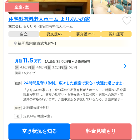
空室2室
住宅型有料老人ホーム よりあいの家
株式会社 るりいろ
住宅型有料老人ホーム
自立
要支援1•2
要介護1〜5
認知症可
福岡県宗像市武丸917-1
11.5
月額
万円
(入居金
25.0
万円) + 介護保険料
家
4.8
万円
管
4.5
万円
食
2.2
万円
他
0
万円
個室 / Aタイプ
24時間見守り体制。広々した個室で安心・快適に過ごせま
す
「よりあいの家」は、全41室の住宅型有料老人ホーム。24時間365日介護
職員が常駐し、昼夜の見守り・食事介助・生活相談・病院への送迎・緊
急時の対応を行います。介護事業所を併設しているため、介護保険サー
ビスが必要な場合も安心。入浴介助や機能回復運動など、ご希望のケア
24時間介護士常駐
を受けられます。近隣の病院と提携しており、定期的に往診もしており
ます。また、生活の基本の場となる居室は、明るい日が差し込む心地よ
定員41名
/
居室41室
/
い空間です。冷暖房・介護ベッド・洗面台・トイレも各部屋に完備して
おり、移動や待機のストレスがありません。広々とした空間で、家具を
お持ち込みいただくためのスペースも充分あります。
空き状況を知る
料金見積もり