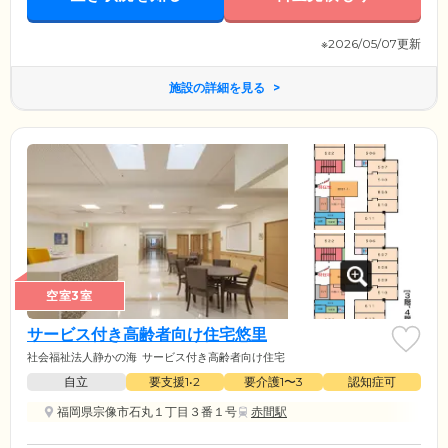
※2026/05/07更新
施設の詳細を見る
空室3室
サービス付き高齢者向け住宅悠里
社会福祉法人静かの海
サービス付き高齢者向け住宅
自立
要支援1•2
要介護1〜3
認知症可
福岡県宗像市石丸１丁目３番１号
赤間駅