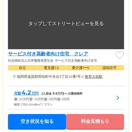
サービス付き高齢者向け住宅 クレア
社会福祉法人日本傷痍者更生会
サービス付き高齢者向け住宅
自立
要支援1•2
要介護1〜5
認知症可
福岡県遠賀郡岡垣町中央台3丁目22番1号
教育大前駅
4.2
月額
万円
(入居金
9.6
万円) + 介護保険料
家
3.2
万円
管
1.0
万円
食
0
万円
他
0
万円
2
個室 / 19.5~24.48m
/ プラン
空き状況を知る
料金見積もり