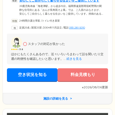
安心してご自分らしく暮らせる住まいをご提供しています
JR鹿児島本線「海老津駅」から徒歩15分。福岡県遠賀郡岡垣町野間の閑
静な住宅街にある「おんが長寿苑そよ風」では、ご入居のみなさまが、
安心してご自分らしく暮らせる住まいをご提供しています。持病のある
方や介護度の高い方も不安なく暮らせるよう、介護士・看護師が24時間
24時間介護士常駐
/
トイレ付き居室
体制でサポート。食事・洗濯・清掃といった生活上の支援はもちろん、
機能訓練室でのリハビリテーションや楽しいレクリエーション参加のお
定員25名
/
居室25室
/
2004年11月設立
/
電話
093-281-5010
誘いなど、馴染みのケアスタッフによる介護サービスを、いつでも安心
して受けることができます。認知症の方もご入居可能ですので、ぜひお
気軽にご相談ください。
スタッフの対応が良かった
3.6
ほかにもたくさんあるので、近々いろいろまわって話を聞いたり交
通の利便性を確認したいと思います。...
続きを見る
空き状況を知る
料金見積もり
※2026/08/06更新
施設の詳細を見る