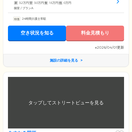
家
3.2
万円
管
3.0
万円
食
1.5
万円
他
0
万円
個室 / プランA
24時間介護士常駐
空き状況を知る
料金見積もり
※2026/04/01更新
施設の詳細を見る