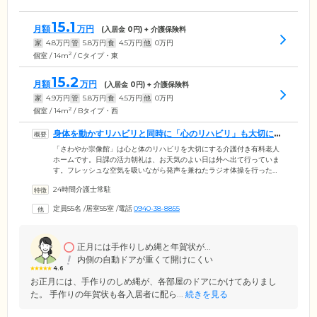
15.1
月額
万円
(入居金
0
円) + 介護保険料
家
4.8
万円
管
5.8
万円
食
4.5
万円
他
0
万円
2
個室 / 14m
/ Cタイプ・東
15.2
月額
万円
(入居金
0
円) + 介護保険料
家
4.9
万円
管
5.8
万円
食
4.5
万円
他
0
万円
2
個室 / 14m
/ Bタイプ・西
身体を動かすリハビリと同時に「心のリハビリ」も大切にし
ています
「さわやか宗像館」は心と体のリハビリを大切にする介護付き有料老人
ホームです。日課の活力朝礼は、お天気のよい日は外へ出て行っていま
す。フレッシュな空気を吸いながら発声を兼ねたラジオ体操を行った
り、当館のアイドル犬・ムナちゃんと一緒に敷地内をお散歩したり。ま
24時間介護士常駐
た当ホームでは、リハビリがみなさまにとっての癒しの場となるように
心がけています。落ち着きある時間のなかに運動や訓練を組み込み、ご
定員55名
/
居室55室
/
電話
0940-38-8855
入居者様の活動意欲を増進するようなプログラムを作成。無理なく取り
組んでいただいているため、訓練中はご入居者様同士の会話や笑い声が
絶えない、楽しい時間となっています。
正月には手作りしめ縄と年賀状が...
内側の自動ドアが重くて開けにくい
4.6
お正月には、手作りのしめ縄が、各部屋のドアにかけてありまし
た。 手作りの年賀状も各入居者に配ら...
続きを見る