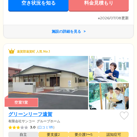
空き状況を知る
料金見積もり
※2026/07/08更新
施設の詳細を見る
遠賀郡遠賀町 人気 No.1
空室1室
グリーンリーフ遠賀
有限会社サンコー
グループホーム
3.0
(
口コミ1件
)
自立
要支援2
要介護1〜5
認知症可