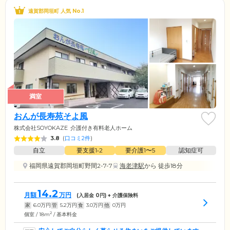
遠賀郡岡垣町 人気 No.1
満室
おんが長寿苑そよ風
株式会社SOYOKAZE
介護付き有料老人ホーム
3.8
(
口コミ2件
)
自立
要支援1•2
要介護1〜5
認知症可
福岡県遠賀郡岡垣町野間2-7-7
海老津駅
から 徒歩18分
14.2
月額
万円
(入居金
0
円) + 介護保険料
家
6.0
万円
管
5.2
万円
食
3.0
万円
他
0
万円
2
個室 / 18m
/ 基本料金