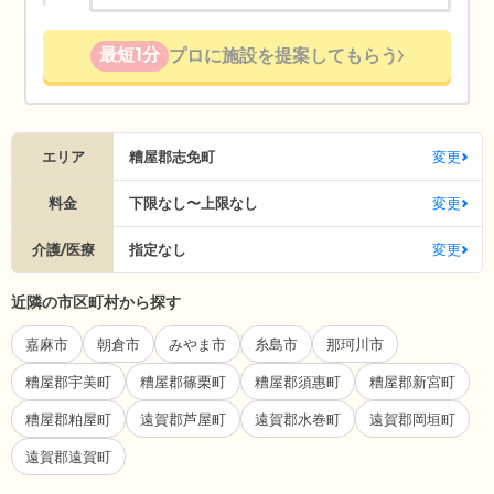
最短1分
プロに施設を提案してもらう
エリア
糟屋郡志免町
変更
料金
下限なし〜上限なし
変更
介護/医療
指定なし
変更
近隣の市区町村から探す
嘉麻市
朝倉市
みやま市
糸島市
那珂川市
糟屋郡宇美町
糟屋郡篠栗町
糟屋郡須惠町
糟屋郡新宮町
糟屋郡粕屋町
遠賀郡芦屋町
遠賀郡水巻町
遠賀郡岡垣町
遠賀郡遠賀町