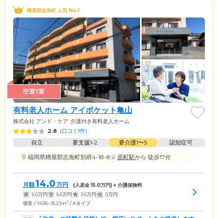
糟屋郡志免町 人気 No.1
空室1室
有料老人ホーム アイポケット亀山
株式会社 アンド・ケア
介護付き有料老人ホーム
2.8
(
口コミ1件
)
自立
要支援1•2
要介護1〜5
認知症可
福岡県糟屋郡志免町別府4-18-8
原町駅
から 徒歩17分
14.0
月額
万円
(入居金
15.0
万円) + 介護保険料
家
5.0
万円
管
5.5
万円
食
3.5
万円
他
0
万円
2
個室 / 14.55~15.21m
/ Aタイプ