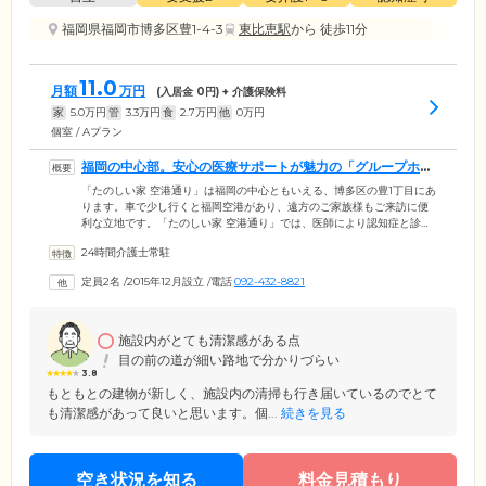
福岡県福岡市博多区豊1-4-3
東比恵駅
から 徒歩11分
11.0
月額
万円
(入居金
0
円) + 介護保険料
家
5.0
万円
管
3.3
万円
食
2.7
万円
他
0
万円
個室 / Aプラン
福岡の中心部。安心の医療サポートが魅力の「グループホー
ム」です
「たのしい家 空港通り」は福岡の中心ともいえる、博多区の豊1丁目にあ
ります。車で少し行くと福岡空港があり、遠方のご家族様もご来訪に便
利な立地です。「たのしい家 空港通り」では、医師により認知症と診断
された方が安心して暮らせるよう、万全の医療サポートを整えていま
24時間介護士常駐
す。かかりつけ医や訪問看護との連携により、ご入居者様の健康管理を
徹底。常にスタッフと医療機関とが情報共有をおこない、チーム体制で
定員2名
/
2015年12月設立
/
電話
092-432-8821
ご入居者様・ご家族様のご要望に寄り添っています。また、かかりつけ
医の往診時には薬剤師が同席。処方薬の受付からお届けまで、責任をも
ってサポートしています。
施設内がとても清潔感がある点
目の前の道が細い路地で分かりづらい
3.8
もともとの建物が新しく、施設内の清掃も行き届いているのでとて
も清潔感があって良いと思います。個...
続きを見る
空き状況を知る
料金見積もり