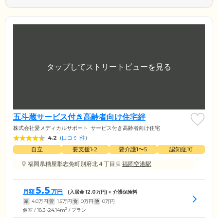
五斗蔵サービス付き高齢者向け住宅絆
株式会社愛メディカルサポート
サービス付き高齢者向け住宅
4.2
(
口コミ1件
)
自立
要支援1•2
要介護1〜5
認知症可
福岡県糟屋郡志免町別府北４丁目
福岡空港駅
5.5
月額
万円
(入居金
12.0
万円) + 介護保険料
家
4.0
万円
管
1.5
万円
食
0
万円
他
0
万円
2
個室 / 18.3~24.14m
/ プラン