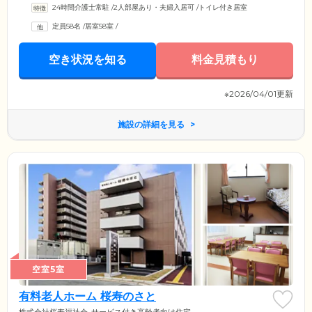
24時間介護士常駐
/
2人部屋あり・夫婦入居可
/
トイレ付き居室
定員58名
/
居室58室
/
空き状況を知る
料金見積もり
※2026/04/01更新
施設の詳細を見る
空室5室
有料老人ホーム 桜寿のさと