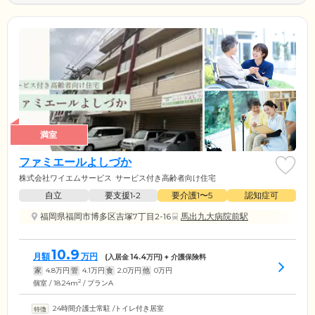
満室
ファミエールよしづか
株式会社ワイエムサービス
サービス付き高齢者向け住宅
自立
要支援1•2
要介護1〜5
認知症可
福岡県福岡市博多区吉塚7丁目2-16
馬出九大病院前駅
10.9
月額
万円
(入居金
14.4
万円) + 介護保険料
家
4.8
万円
管
4.1
万円
食
2.0
万円
他
0
万円
2
個室 / 18.24m
/ プランA
24時間介護士常駐
/
トイレ付き居室