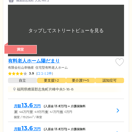
糟屋郡志免町 人気 No.2
満室
有料老人ホーム陽だまり
有限会社山幸物産
住宅型有料老人ホーム
3.9
(
口コミ2件
)
自立
要支援1•2
要介護1〜5
認知症可
福岡県糟屋郡志免町片峰中央3-18-8
13.6
月額
万円
(入居金
13.8
万円) + 介護保険料
家
4.6
万円
管
4.9
万円
食
4.1
万円
他
0
万円
2
個室 / 19.25m
/ 和室
13.6
月額
万円
(入居金
13.8
万円) + 介護保険料