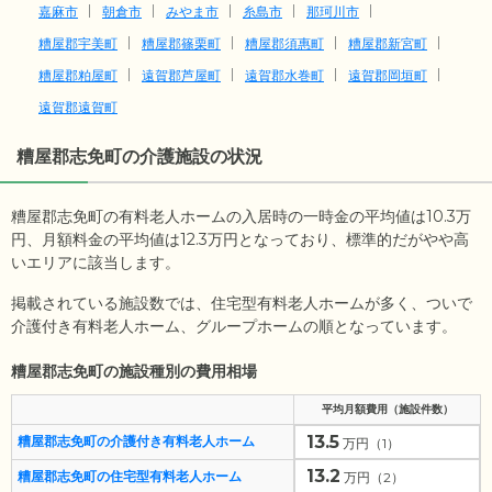
嘉麻市
朝倉市
みやま市
糸島市
那珂川市
糟屋郡宇美町
糟屋郡篠栗町
糟屋郡須惠町
糟屋郡新宮町
糟屋郡粕屋町
遠賀郡芦屋町
遠賀郡水巻町
遠賀郡岡垣町
遠賀郡遠賀町
糟屋郡志免町
の介護施設の状況
糟屋郡志免町の有料老人ホームの入居時の一時金の平均値は
10.3
万
円、月額料金の平均値は
12.3
万円となっており、標準的だがやや高
いエリアに該当します。
掲載されている施設数では、住宅型有料老人ホームが多く、ついで
介護付き有料老人ホーム、グループホームの順となっています。
糟屋郡志免町の施設種別の費用相場
平均月額費用（施設件数）
13.5
糟屋郡志免町の介護付き有料老人ホーム
万円（1）
13.2
糟屋郡志免町の住宅型有料老人ホーム
万円（2）