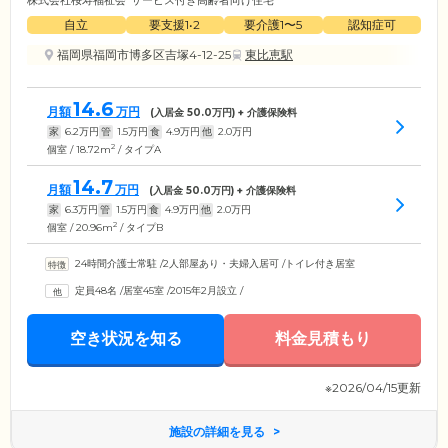
株式会社桜寿福祉会
サービス付き高齢者向け住宅
自立
要支援1•2
要介護1〜5
認知症可
福岡県福岡市博多区吉塚4-12-25
東比恵駅
14.6
月額
万円
(入居金
50.0
万円) + 介護保険料
家
6.2
万円
管
1.5
万円
食
4.9
万円
他
2.0
万円
2
個室 / 18.72m
/ タイプA
14.7
月額
万円
(入居金
50.0
万円) + 介護保険料
家
6.3
万円
管
1.5
万円
食
4.9
万円
他
2.0
万円
2
個室 / 20.96m
/ タイプB
24時間介護士常駐
/
2人部屋あり・夫婦入居可
/
トイレ付き居室
定員48名
/
居室45室
/
2015年2月設立
/
空き状況を知る
料金見積もり
※2026/04/15更新
施設の詳細を見る