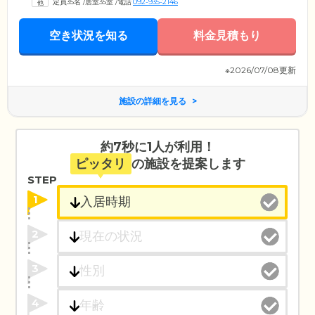
定員35名
/
居室35室
/
電話
092-935-2146
空き状況を知る
料金見積もり
※2026/07/08更新
施設の詳細を見る
約7秒に1人が利用！
ピッタリ
の施設を提案します
STEP
1
2
3
4