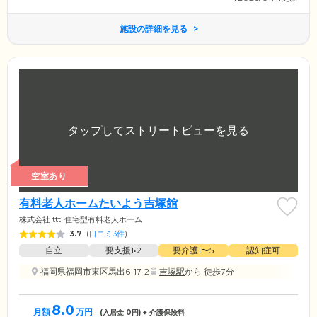
施設の詳細を見る
空室あり
有料老人ホームたいよう吉塚館
株式会社 ttt
住宅型有料老人ホーム
3.7
(
口コミ3件
)
自立
要支援1•2
要介護1〜5
認知症可
福岡県福岡市東区馬出6-17-2
吉塚駅
から 徒歩7分
8.0
月額
万円
(入居金
0
円) + 介護保険料