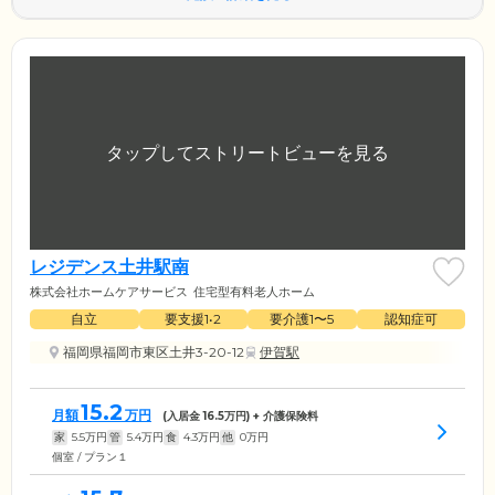
レジデンス土井駅南
株式会社ホームケアサービス
住宅型有料老人ホーム
自立
要支援1•2
要介護1〜5
認知症可
福岡県福岡市東区土井3-20-12
伊賀駅
15.2
月額
万円
(入居金
16.5
万円) + 介護保険料
家
5.5
万円
管
5.4
万円
食
4.3
万円
他
0
万円
個室 / プラン１