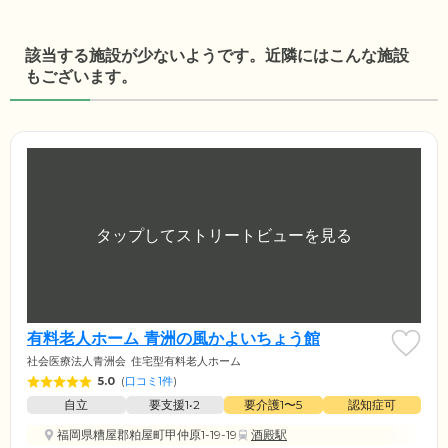
該当する施設が少ないようです。近隣にはこんな施設
もございます。
有料老人ホーム 青洲の風かよいちょう館
社会医療法人青洲会
住宅型有料老人ホーム
5.0
(
口コミ1件
)
自立
要支援1•2
要介護1〜5
認知症可
福岡県糟屋郡粕屋町甲仲原1-19-19
酒殿駅