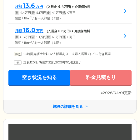
13.6
月額
万円
(入居金
4.4
万円) + 介護保険料
家
4.4
万円
管
5.1
万円
食
4.1
万円
他
0
万円
2
個室 / 18m
/ お一人部屋（２階）
16.0
月額
万円
(入居金
6.8
万円) + 介護保険料
家
6.8
万円
管
5.1
万円
食
4.1
万円
他
0
万円
2
個室 / 18m
/ お一人部屋（３階）
24時間介護士常駐
/
2人部屋あり・夫婦入居可
/
トイレ付き居室
定員120名
/
居室112室
/
2009年10月設立
/
空き状況を知る
料金見積もり
※2026/04/01更新
施設の詳細を見る