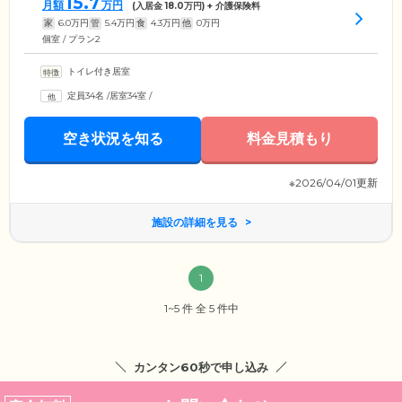
15.7
月額
万円
(入居金
18.0
万円) + 介護保険料
家
6.0
万円
管
5.4
万円
食
4.3
万円
他
0
万円
個室 / プラン2
トイレ付き居室
定員34名
/
居室34室
/
空き状況を知る
料金見積もり
※2026/04/01更新
施設の詳細を見る
1
1~5 件 全 5 件中
カンタン60秒で申し込み