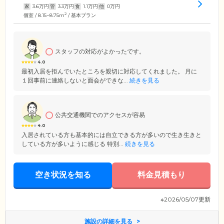
家
3.6
万円
管
3.3
万円
食
1.1
万円
他
0
万円
2
個室 / 8.15~8.75m
/ 基本プラン
スタッフの対応がよかったです。
4.0
最初入居を拒んでいたところを親切に対応してくれました。 月に
１回事前に連絡しないと面会ができな...
続きを見る
公共交通機関でのアクセスが容易
4.0
入居されている方も基本的には自立できる方が多いので生き生きと
している方が多いように感じる 特別...
続きを見る
空き状況を知る
料金見積もり
※2026/05/07更新
施設の詳細を見る