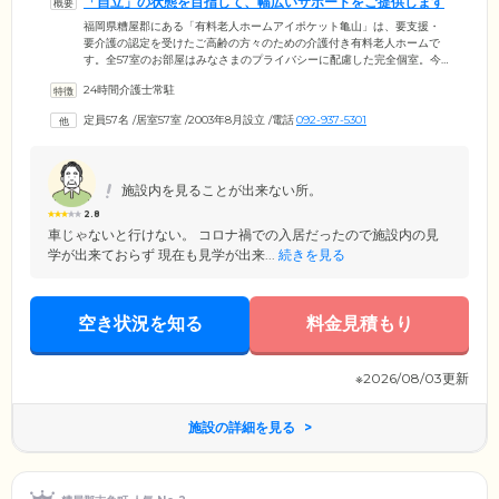
「自立」の状態を目指して、幅広いサポートをご提供します
福岡県糟屋郡にある「有料老人ホームアイポケット亀山」は、要支援・
要介護の認定を受けたご高齢の方々のための介護付き有料老人ホームで
す。全57室のお部屋はみなさまのプライバシーに配慮した完全個室。今
までのライフスタイルを保ちながら、のびのびとご自分らしい生活をお
24時間介護士常駐
楽しみください。また、お食事や入浴、排せつなどの介助はもちろん、
リネン交換、居室配膳・下膳、病院への送迎など幅広い生活支援サービ
定員57名
/
居室57室
/
2003年8月設立
/
電話
092-937-5301
スをご用意。みなさまがご自身で生活のひととおりができる「自立」の
状態を目指して、経験豊富なスタッフが、お一人おひとりに寄り添った
サポートをご提供します。
施設内を見ることが出来ない所。
2.8
車じゃないと行けない。 コロナ禍での入居だったので施設内の見
学が出来ておらず 現在も見学が出来...
続きを見る
空き状況を知る
料金見積もり
※2026/08/03更新
施設の詳細を見る