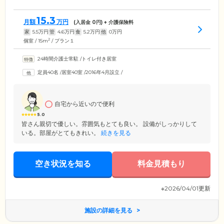
15.3
月額
万円
(入居金
0
円) + 介護保険料
家
5.5
万円
管
4.6
万円
食
5.2
万円
他
0
万円
2
個室 / 15m
/ プラン１
24時間介護士常駐
/
トイレ付き居室
定員40名
/
居室40室
/
2016年4月設立
/
自宅から近いので便利
5.0
皆さん親切で優しい。雰囲気もとても良い。 設備がしっかりして
いる。部屋がとてもきれい。
続きを見る
空き状況を知る
料金見積もり
※2026/04/01更新
施設の詳細を見る