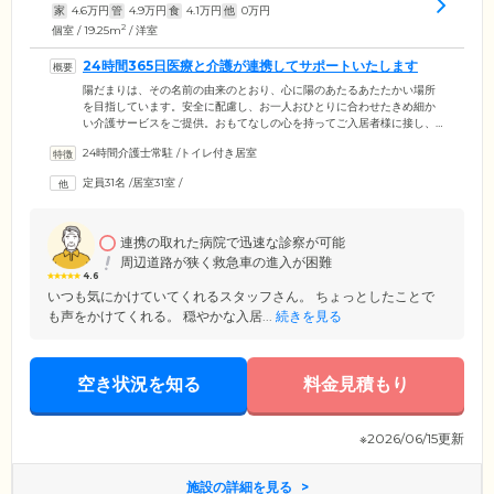
家
4.6
万円
管
4.9
万円
食
4.1
万円
他
0
万円
2
個室 / 19.25m
/ 洋室
24時間365日医療と介護が連携してサポートいたします
陽だまりは、その名前の由来のとおり、心に陽のあたるあたたかい場所
を目指しています。安全に配慮し、お一人おひとりに合わせたきめ細か
い介護サービスをご提供。おもてなしの心を持ってご入居者様に接し、
安心・快適で生きがいのある暮らしを送っていただけるよう努めていま
24時間介護士常駐
/
トイレ付き居室
す。当ホームでは24時間365日、医療と介護が連携。緊急時には迅速に対
応いたしますのでご安心ください。また、併設の訪問看護事業所よりヘ
定員31名
/
居室31室
/
ルパーがご訪問し、介護や家事をサポートいたします。ご希望があれ
ば、週1～3回の訪問診療やマッサージのご利用も可能です。
連携の取れた病院で迅速な診察が可能
周辺道路が狭く救急車の進入が困難
4.6
いつも気にかけていてくれるスタッフさん。 ちょっとしたことで
も声をかけてくれる。 穏やかな入居...
続きを見る
空き状況を知る
料金見積もり
※2026/06/15更新
施設の詳細を見る