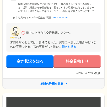
福岡市東区の閑静な住宅街にたたずむ「愛の家グループホーム筥松」
は、近隣に緑豊かな公園がある、暮らしやすい環境が魅力です。当ホー
ムではより細やかなケアを行う「ユニット制」を取り入れています。ご
入居者様を9名までの少人数のグループに分け、そこに専任のスタッフを
定員2名
/
2004年11月設立
/
電話
092-626-8030
配置。ご入居者様お一人おひとりの気持ちに寄り添いながら日常生活の
サポートを行っています。また、協力医療機関との連携により、急な体
調不良時も迅速に対応できる体制を整えていますので、安心してお過ご
しくだい。ホーム内は穏やかでアットホームな雰囲気です。ご不安やお
街中にあり公共交通機関のアクセ...
悩みがあれば、いつでもお気軽にご相談ください。
2.8
来訪者対応としては、普通であった。実際に入居した場合がどうな
のか不安である。巷の事件がよく聞か...
続きを見る
空き状況を知る
料金見積もり
※2026/07/08更新
施設の詳細を見る