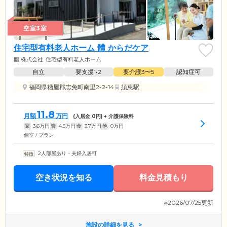
空室3室
住宅型有料老人ホーム 體 からだケア
體 株式会社
住宅型有料老人ホーム
自立
要支援1•2
要介護3〜5
認知症可
福岡県糟屋郡志免町南里2-2-14
須恵駅
11.8
月額
万円
(入居金
0
円) + 介護保険料
家
3.6
万円
管
4.5
万円
食
3.7
万円
他
0
万円
個室 / プラン
2人部屋あり・夫婦入居可
空き状況を知る
料金見積もり
※2026/07/25更新
施設の詳細を見る