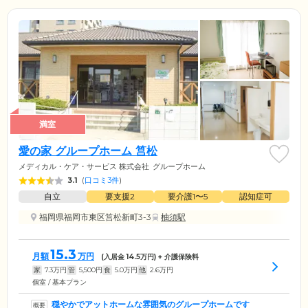
満室
愛の家 グループホーム 筥松
メディカル・ケア・サービス 株式会社
グループホーム
3.1
(
口コミ3件
)
自立
要支援2
要介護1〜5
認知症可
福岡県福岡市東区筥松新町3-3
柚須駅
15.3
月額
万円
(入居金
14.5
万円) + 介護保険料
家
7.3
万円
管
5,500
円
食
5.0
万円
他
2.6
万円
個室 / 基本プラン
穏やかでアットホームな雰囲気のグループホームです