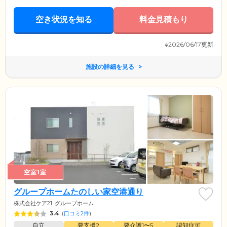
空き状況を知る
料金見積もり
※2026/06/17更新
施設の詳細を見る
空室1室
グループホームたのしい家空港通り
株式会社ケア21
グループホーム
3.4
(
口コミ2件
)
自立
要支援2
要介護1〜5
認知症可