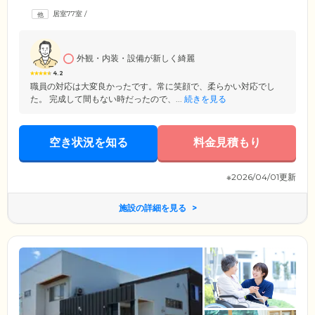
居室77室
/
外観・内装・設備が新しく綺麗
4.2
職員の対応は大変良かったです。常に笑顔で、柔らかい対応でし
た。 完成して間もない時だったので、...
続きを見る
空き状況を知る
料金見積もり
※2026/04/01更新
施設の詳細を見る