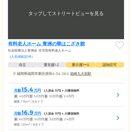
有料老人ホーム 青洲の華はこざき館
社会医療法人青洲会
住宅型有料老人ホーム
(
入居体験談1件
)
自立
要支援1•2
要介護1〜5
認知症可
福岡県福岡市東区原田4-34-26
箱崎九大前駅
15.4
月額
万円
(入居金
0
円) + 介護保険料
家
4.5
万円
管
5.0
万円
食
3.5
万円
他
2.4
万円
2
個室 / 13m
/ Aタイプ
16.9
月額
万円
(入居金
0
円) + 介護保険料
家
6.0
万円
管
5.0
万円
食
3.5
万円
他
2.4
万円
2
個室 / 20m
/ Bタイプ