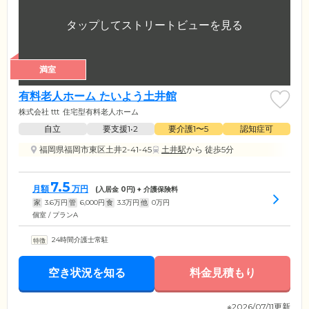
満室
有料老人ホーム たいよう土井館
株式会社 ttt
住宅型有料老人ホーム
自立
要支援1•2
要介護1〜5
認知症可
福岡県福岡市東区土井2-41-45
土井駅
から 徒歩5分
7.5
月額
万円
(入居金
0
円) + 介護保険料
家
3.6
万円
管
6,000
円
食
3.3
万円
他
0
万円
個室 / プランA
24時間介護士常駐
空き状況を知る
料金見積もり
※2026/07/11更新