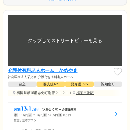
介護付有料老人ホーム かめやま
社会医療法人栄光会
介護付き有料老人ホーム
自立
要支援1•2
要介護1〜5
認知症可
福岡県糟屋郡志免町別府２－２－１
福岡空港駅
13.1
月額
万円
(入居金
0
円) + 介護保険料
家
5.5
万円
管
2.0
万円
食
5.6
万円
他
0
万円
個室 / 基本プラン