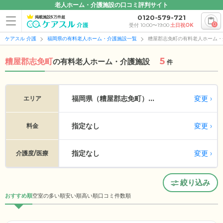
老人ホーム・介護施設の口コミ評判サイト
0120-579-721
掲載施設5万件超
0
受付 10:00〜19:00
土日祝OK
ケアスル 介護
福岡県の有料老人ホーム・介護施設一覧
糟屋郡志免町の有料老人ホーム・
5
糟屋郡志免町
の
有料老人ホーム・介護施設
件
変更
福岡県（糟屋郡志免町）...
エリア
指定なし
変更
料金
指定なし
変更
介護度/医療
絞り込み
おすすめ順
空室の多い順
安い順
高い順
口コミ件数順