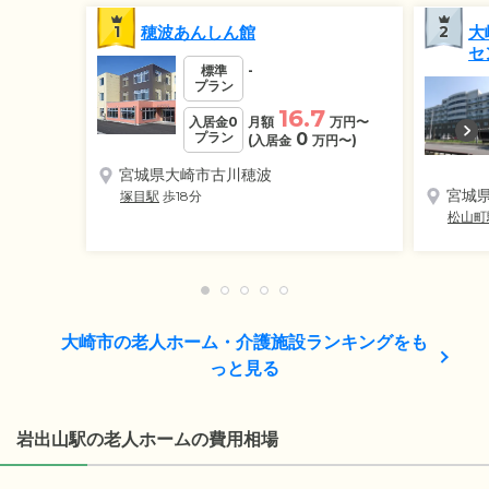
1
穂波あんしん館
2
大
セ
標準
-
プラン
16.7
入居金0
月額
万円
〜
プラン
0
(入居金
万円
〜)
宮城県大崎市古川穂波
宮城
塚目駅
歩18分
松山町
大崎市の老人ホーム・介護施設ランキングをも
っと見る
岩出山駅の老人ホームの費用相場