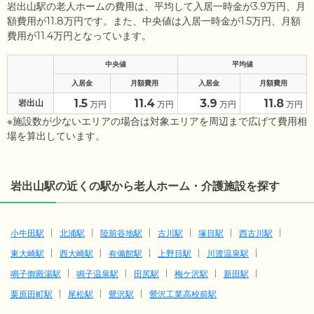
岩出山駅の老人ホームの費用は、平均して入居一時金が3.9万円、月
額費用が11.8万円です。また、中央値は入居一時金が1.5万円、月額
費用が11.4万円となっています。
中央値
平均値
入居金
月額費用
入居金
月額費用
1.5
11.4
3.9
11.8
岩出山
万円
万円
万円
万円
※施設数が少ないエリアの場合は対象エリアを周辺まで広げて費用相
場を算出しています。
岩出山駅の近くの駅から老人ホーム・介護施設を探す
小牛田駅
北浦駅
陸前谷地駅
古川駅
塚目駅
西古川駅
東大崎駅
西大崎駅
有備館駅
上野目駅
川渡温泉駅
鳴子御殿湯駅
鳴子温泉駅
田尻駅
梅ケ沢駅
新田駅
栗原田町駅
尾松駅
鶯沢駅
鶯沢工業高校前駅