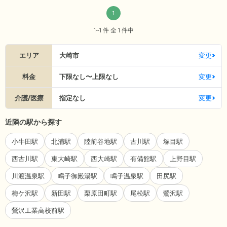
1
1~1 件 全 1 件中
エリア
大崎市
変更
料金
下限なし〜上限なし
変更
介護/医療
指定なし
変更
近隣の駅から探す
小牛田駅
北浦駅
陸前谷地駅
古川駅
塚目駅
西古川駅
東大崎駅
西大崎駅
有備館駅
上野目駅
川渡温泉駅
鳴子御殿湯駅
鳴子温泉駅
田尻駅
梅ケ沢駅
新田駅
栗原田町駅
尾松駅
鶯沢駅
鶯沢工業高校前駅