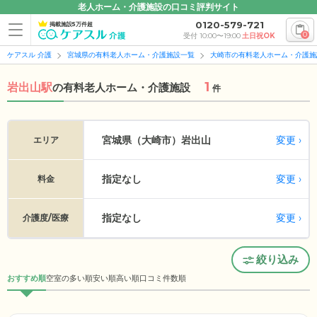
老人ホーム・介護施設の口コミ評判サイト
0120-579-721
掲載施設5万件超
0
受付 10:00〜19:00
土日祝OK
ケアスル 介護
宮城県の有料老人ホーム・介護施設一覧
大崎市の有料老人ホーム・介護施
1
岩出山駅
の
有料老人ホーム・介護施設
件
変更
宮城県（大崎市）
岩出山
エリア
指定なし
変更
料金
指定なし
変更
介護度/医療
絞り込み
おすすめ順
空室の多い順
安い順
高い順
口コミ件数順