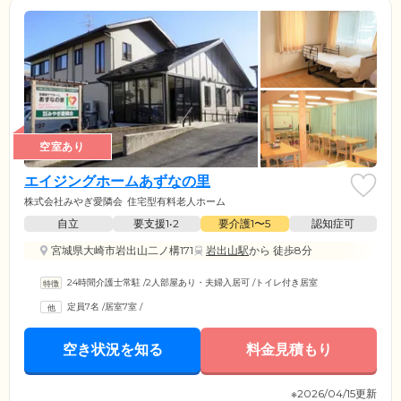
空室あり
エイジングホームあずなの里
株式会社みやぎ愛隣会
住宅型有料老人ホーム
自立
要支援1•2
要介護1〜5
認知症可
宮城県大崎市岩出山二ノ構171
岩出山駅
から 徒歩8分
24時間介護士常駐
/
2人部屋あり・夫婦入居可
/
トイレ付き居室
定員7名
/
居室7室
/
空き状況を知る
料金見積もり
※2026/04/15更新