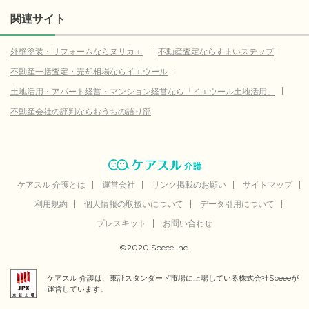
関連サイト
外壁塗装・リフォームならヌリカエ
不動産査定ならすまいステップ
不動産一括査定・売却相場ならイエウール
土地活用・アパート経営・マンション経営なら「イエウール土地活用」
不動産会社の評判ならおうちの語り部
ケアスル 介護とは
運営会社
リンク掲載のお願い
サイトマップ
利用規約
個人情報の取扱いについて
データ引用について
プレスキット
お問い合わせ
©2020 Speee Inc.
ケアスル 介護は、東証スタンダード市場に上場している株式会社Speeeが
運営しています。