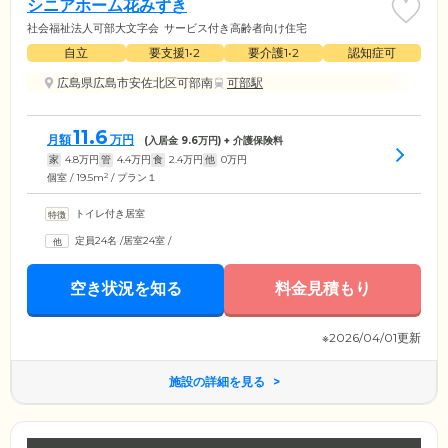
シニアホーム花みずき
社会福祉法人可部大文字会
サービス付き高齢者向け住宅
自立
要支援1•2
要介護1•2
認知症可
広島県広島市安佐北区可部南
可部駅
11.6
月額
万円
(入居金
9.6
万円) + 介護保険料
家
4.8
万円
管
4.4
万円
食
2.4
万円
他
0
万円
2
個室 / 19.5m
/ プラン１
トイレ付き居室
定員24名
/
居室24室
/
空き状況を知る
料金見積もり
※2026/04/01更新
施設の詳細を見る