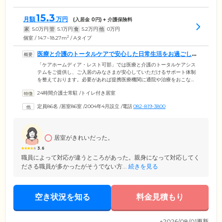
15.3
月額
万円
(入居金
0
円) + 介護保険料
家
5.0
万円
管
5.1
万円
食
5.2
万円
他
0
万円
2
個室 / 14.7~18.27m
/ Aタイプ
医療と介護のトータルケアで安心した日常生活をお過ごしく
ださい
「ケアホームディア・レスト可部」では医療と介護のトータルケアシス
テムをご提供し、ご入居のみなさまが安心していただけるサポート体制
を整えております。必要があれば提携医療機関に通院や治療をおこな
い、回復後にまた当施設に戻ってこられるように最大限のお手伝いをい
24時間介護士常駐
/
トイレ付き居室
たします。近隣の各専門科のクリニックと提携しておりますので、体調
に不安があれば最適な医療機関のご紹介が可能です。また訪問医が定期
定員86名
/
居室86室
/
2004年4月設立
/
電話
082-819-3800
的な訪問診療も行っており、ご入居者様に寄り添った健康相談もいたし
ます。ご入居者様の健康的な毎日を、万全の見守り体制で応援いたしま
す。
居室がきれいだった。
3.6
職員によって対応が違うところがあった。親身になって対応してく
ださる職員が多かったがそうでない方...
続きを見る
空き状況を知る
料金見積もり
※2026/08/01更新