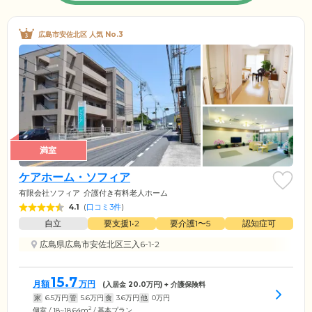
広島市安佐北区 人気 No.3
満室
ケアホーム・ソフィア
有限会社ソフィア
介護付き有料老人ホーム
4.1
(
口コミ3件
)
自立
要支援1•2
要介護1〜5
認知症可
広島県広島市安佐北区三入6-1-2
15.7
月額
万円
(入居金
20.0
万円) + 介護保険料
家
6.5
万円
管
5.6
万円
食
3.6
万円
他
0
万円
2
個室 / 18~18.64m
/ 基本プラン