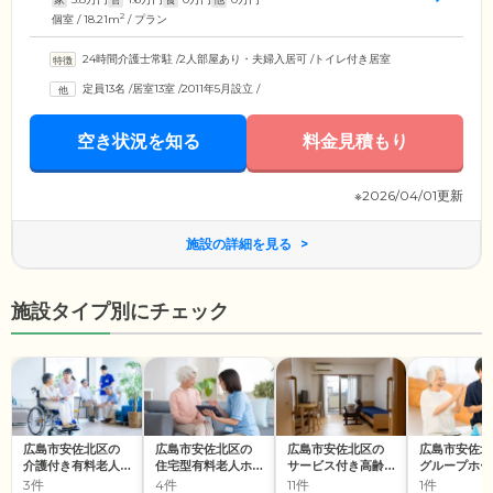
2
個室 / 18.21m
/ プラン
24時間介護士常駐
/
2人部屋あり・夫婦入居可
/
トイレ付き居室
定員13名
/
居室13室
/
2011年5月設立
/
空き状況を知る
料金見積もり
※2026/04/01更新
施設の詳細を見る
施設タイプ別にチェック
広島市安佐北区の
広島市安佐北区の
広島市安佐北区の
広島市安佐北
介護付き有料老人
住宅型有料老人ホ
サービス付き高齢
グループホー
ホーム
ーム
者向け住宅
3件
4件
11件
1件