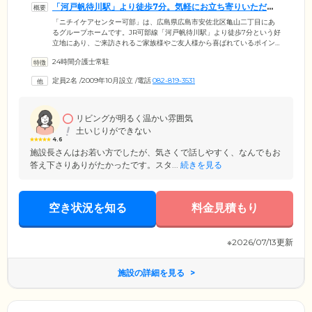
「河戸帆待川駅」より徒歩7分。気軽にお立ち寄りいただけ
ます
「ニチイケアセンター可部」は、広島県広島市安佐北区亀山二丁目にあ
るグループホームです。JR可部線「河戸帆待川駅」より徒歩7分という好
立地にあり、ご来訪されるご家族様やご友人様から喜ばれているポイン
トのひとつ。ご家族様とのご面会を心待ちにされているご入居者様も多
24時間介護士常駐
くいらっしゃいますので、ぜひお気軽にお立ち寄りください。当ホーム
では、ご入居のみなさまが穏やかで居心地のよい生活ができるような環
定員2名
/
2009年10月設立
/
電話
082-819-3531
境づくりに注力。全室個室のお部屋には、ご自宅で愛用されている家具
や思い出の品をお持ち込みいただくことが可能です。
リビングが明るく温かい雰囲気
土いじりができない
4.6
施設長さんはお若い方でしたが、気さくで話しやすく、なんでもお
答え下さりありがたかったです。スタ...
続きを見る
空き状況を知る
料金見積もり
※2026/07/13更新
施設の詳細を見る