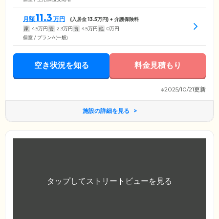
11.3
月額
万円
(入居金
13.5
万円) + 介護保険料
家
4.5
万円
管
2.3
万円
食
4.5
万円
他
0
万円
個室 / プランA(一般)
空き状況を知る
料金見積もり
※2025/10/21更新
施設の詳細を見る