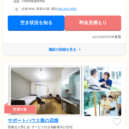
24時間看護師常駐
定員190名
/
居室152室
/
電話
082-843-0082
空き状況を知る
料金見積もり
※2026/07/08更新
施設の詳細を見る
空室4室
サポートハウス菜の花畑
医療法人秀仁会
サービス付き高齢者向け住宅