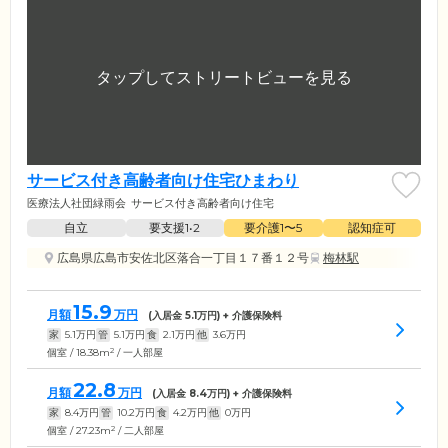
サービス付き高齢者向け住宅ひまわり
医療法人社団緑雨会
サービス付き高齢者向け住宅
自立
要支援1•2
要介護1〜5
認知症可
広島県広島市安佐北区落合一丁目１７番１２号
梅林駅
15.9
月額
万円
(入居金
5.1
万円) + 介護保険料
家
5.1
万円
管
5.1
万円
食
2.1
万円
他
3.6
万円
2
個室 / 18.38m
/ 一人部屋
22.8
月額
万円
(入居金
8.4
万円) + 介護保険料
家
8.4
万円
管
10.2
万円
食
4.2
万円
他
0
万円
2
個室 / 27.23m
/ 二人部屋