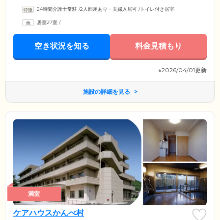
24時間介護士常駐
/
2人部屋あり・夫婦入居可
/
トイレ付き居室
居室27室
/
空き状況を知る
料金見積もり
※2026/04/01更新
施設の詳細を見る
満室
ケアハウスかんべ村