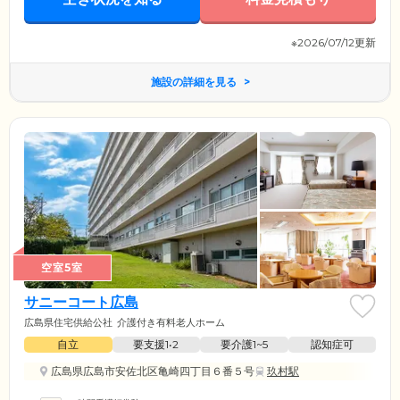
※2026/07/12更新
施設の詳細を見る
空室5室
サニーコート広島
広島県住宅供給公社
介護付き有料老人ホーム
自立
要支援1•2
要介護1~5
認知症可
広島県広島市安佐北区亀崎四丁目６番５号
玖村駅