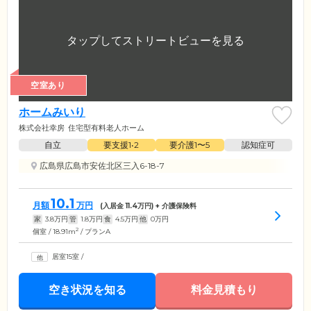
空室あり
ホームみいり
株式会社幸房
住宅型有料老人ホーム
自立
要支援1•2
要介護1〜5
認知症可
広島県広島市安佐北区三入6-18-7
10.1
月額
万円
(入居金
11.4
万円) + 介護保険料
家
3.8
万円
管
1.8
万円
食
4.5
万円
他
0
万円
2
個室 / 18.91m
/ プランA
居室15室
/
空き状況を知る
料金見積もり