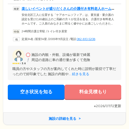
楽しいイベントが盛りだくさんの介護付き有料老人ホームで
す
安佐北区三入に位置する「ケアホームソフィア」は、要支援・要介護の
認定を受けた65歳以上のご高齢の方々が生活を送る、介護付き有料老人
ホームです。ご入居のみなさまに明るく健やかにお過ごしいただきた
め、当ホームではさまざまなイベントを企画・開催しております。ひな
24時間介護士常駐
/
トイレ付き居室
祭りや七夕、クリスマス会といった、四季折々の行事イベントを定期的
に開催。また、年間行事として、毎月のお誕生日会や訪問美容なども実
定員34名
/
居室34室
/
2005年9月設立
/
電話
082-810-5208
施しています。ほかにも、地域住民の方々との交流会や、思い思いに取
り組める趣味活動など、さまざまなレクリエーションをご用意しており
ますので、ぜひお楽しみください。
施設の内観・外観、設備が最新で綺麗
周辺の道路に車の通行量が多くて危険
3.6
職員の方やスタッフの方が案内してくれた時に説明が親切で丁寧だ
ったので好印象でした 施設の内観や...
続きを見る
空き状況を知る
料金見積もり
※2026/07/12更新
施設の詳細を見る