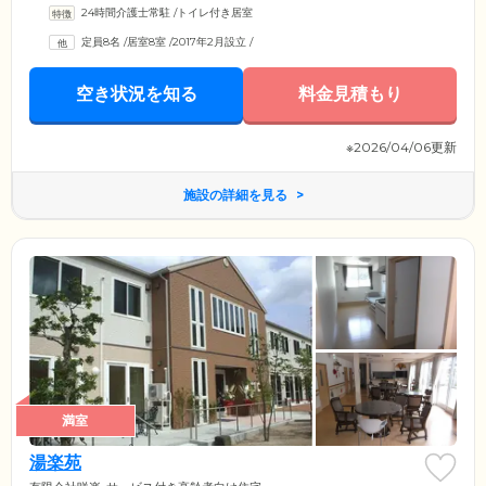
24時間介護士常駐
/
トイレ付き居室
定員8名
/
居室8室
/
2017年2月設立
/
空き状況を知る
料金見積もり
※2026/04/06更新
施設の詳細を見る
満室
湯楽苑