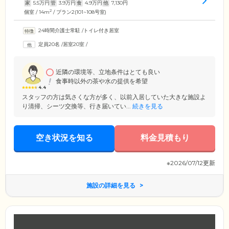
家
5.5
万円
管
3.9
万円
食
4.9
万円
他
7,130
円
2
個室 / 14m
/ プラン2(101~108号室)
24時間介護士常駐
/
トイレ付き居室
定員20名
/
居室20室
/
近隣の環境等、立地条件はとても良い
食事時以外の茶や水の提供を希望
4.4
スタッフの方は気さくな方が多く、以前入居していた大きな施設よ
り清掃、シーツ交換等、行き届いてい...
続きを見る
空き状況を知る
料金見積もり
※2026/07/12更新
施設の詳細を見る