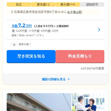
自立
要支援1•2
要介護1〜5
認知症可
広島県広島市安佐北区可部6丁目14-8
あき亀山駅
7.2
月額
万円
(入居金
11.0
万円) + 介護保険料
家
5.5
万円
管
1.7
万円
食
0
万円
他
0
万円
2
個室 / 18.65~42.5m
/ プラン
居室40室
/
空き状況を知る
料金見積もり
※2026/06/15更新
施設の詳細を見る