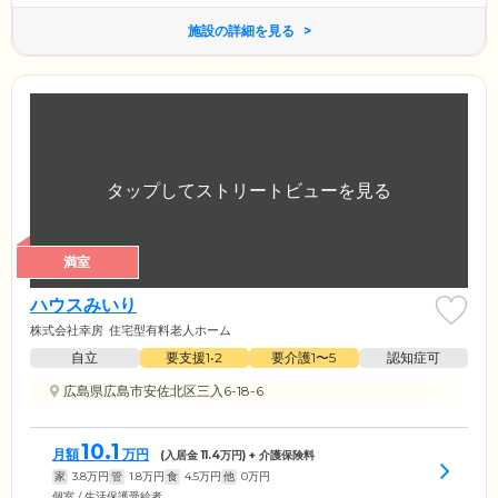
施設の詳細を見る
満室
ハウスみいり
株式会社幸房
住宅型有料老人ホーム
自立
要支援1•2
要介護1〜5
認知症可
広島県広島市安佐北区三入6-18-6
10.1
月額
万円
(入居金
11.4
万円) + 介護保険料
家
3.8
万円
管
1.8
万円
食
4.5
万円
他
0
万円
個室 / 生活保護受給者