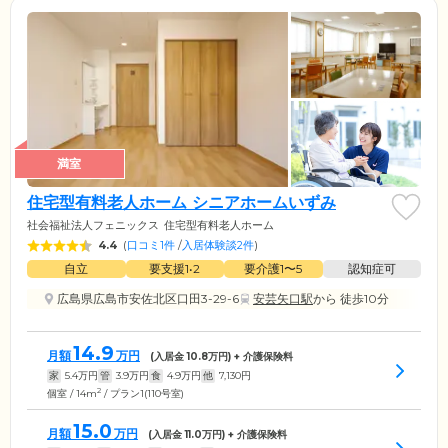
満室
住宅型有料老人ホーム シニアホームいずみ
社会福祉法人フェニックス
住宅型有料老人ホーム
4.4
(
口コミ1件
/
入居体験談2件
)
自立
要支援1•2
要介護1〜5
認知症可
広島県広島市安佐北区口田3-29-6
安芸矢口駅
から 徒歩10分
14.9
月額
万円
(入居金
10.8
万円) + 介護保険料
家
5.4
万円
管
3.9
万円
食
4.9
万円
他
7,130
円
2
個室 / 14m
/ プラン1(110号室)
15.0
月額
万円
(入居金
11.0
万円) + 介護保険料