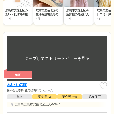
広島市安佐北区の
広島市安佐北区の
広島市安佐北区の
広島市安佐北
安い・低価格の施
生活保護相談可の
認知症の方受け入
口コミ・評判
設
施設
れの施設
の施設
14件
3件
11件
4件
満室
みいりの家
株式会社幸房
住宅型有料老人ホーム
自立
要支援1•2
要介護1〜5
認知症可
広島県広島市安佐北区三入6-18-8