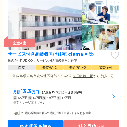
空室4室
サービス付き高齢者向け住宅 elama 可部
株式会社RUBICON
サービス付き高齢者向け住宅
自立
要支援1•2
要介護1〜5
認知症可
広島県広島市安佐北区可部7-15-43
河戸帆待川駅
から 徒歩15分
13.3
月額
万円
(入居金
15.0
万円) + 介護保険料
家
5.0
万円
管
1.8
万円
食
4.9
万円
他
1.7
万円
2
個室 / 18m
/ 基本プラン
24時間看護師常駐
/
24時間介護士常駐
/
トイレ付き居室
空き状況を知る
料金見積もり