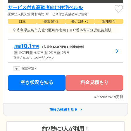
サービス付き高齢者向け住宅ペルル
医療法人長久堂 野村病院
サービス付き高齢者向け住宅
自立
要支援1•2
要介護1〜5
認知症可
広島県広島市安佐北区可部南四丁目17番16号
河戸帆待川駅
10.1
月額
万円
(入居金
12.0
万円) + 介護保険料
家
6.0
万円
管
4.1
万円
食
0
万円
他
0
万円
2
個室 / 18.03~24.96m
/ プラン
居室48室
/
空き状況を知る
料金見積もり
※2026/04/01更新
施設の詳細を見る
約7秒に1人が利用！