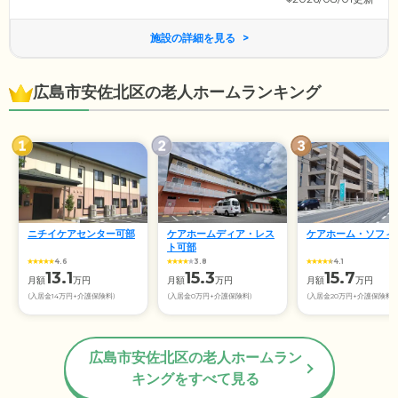
施設の詳細を見る
広島市安佐北区の老人ホームランキング
ニチイケアセンター可部
ケアホームディア・レス
ケアホーム・ソフィ
ト可部
4.6
3.8
4.1
13.1
15.3
15.7
月額
万円
月額
万円
月額
万円
(入居金14万円+介護保険料)
(入居金0万円+介護保険料)
(入居金20万円+介護保険料)
広島市安佐北区の老人ホームラン
キングをすべて見る