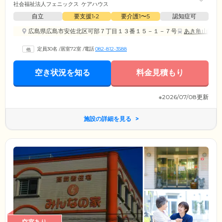
社会福祉法人フェニックス
ケアハウス
自立
要支援1•2
要介護1〜5
認知症可
広島県広島市安佐北区可部７丁目１３番１５－１－７号
あき亀山駅
定員30名
/
居室72室
/
電話
082-812-3588
空き状況を知る
料金見積もり
※2026/07/08更新
施設の詳細を見る
空室あり