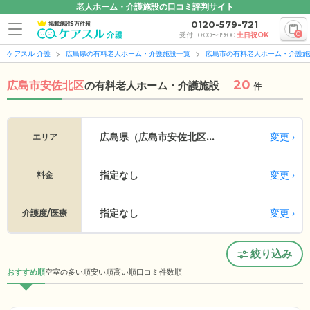
老人ホーム・介護施設の口コミ評判サイト
0120-579-721
掲載施設5万件超
0
受付 10:00〜19:00
土日祝OK
ケアスル 介護
広島県の有料老人ホーム・介護施設一覧
広島市の有料老人ホーム・介護施
20
広島市安佐北区
の
有料老人ホーム・介護施設
件
変更
広島県（広島市安佐北区...
エリア
指定なし
変更
料金
指定なし
変更
介護度/医療
絞り込み
おすすめ順
空室の多い順
安い順
高い順
口コミ件数順