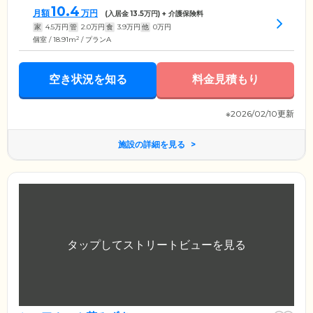
10.4
月額
万円
(入居金
13.5
万円) + 介護保険料
家
4.5
万円
管
2.0
万円
食
3.9
万円
他
0
万円
2
個室 / 18.91m
/ プランA
空き状況を知る
料金見積もり
※2026/02/10更新
施設の詳細を見る