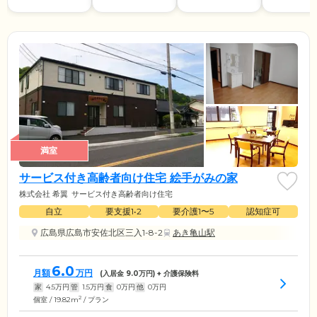
満室
サービス付き高齢者向け住宅 絵手がみの家
株式会社 希翼
サービス付き高齢者向け住宅
自立
要支援1•2
要介護1〜5
認知症可
広島県広島市安佐北区三入1-8-2
あき亀山駅
6.0
月額
万円
(入居金
9.0
万円) + 介護保険料
家
4.5
万円
管
1.5
万円
食
0
万円
他
0
万円
2
個室 / 19.82m
/ プラン