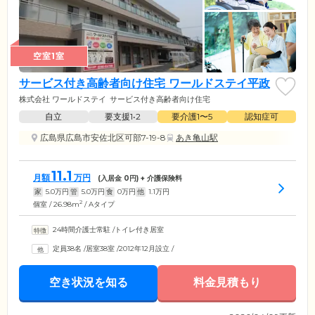
空室1室
サービス付き高齢者向け住宅 ワールドステイ平政
株式会社 ワールドステイ
サービス付き高齢者向け住宅
自立
要支援1•2
要介護1〜5
認知症可
広島県広島市安佐北区可部7-19-8
あき亀山駅
11.1
月額
万円
(入居金
0
円) + 介護保険料
家
5.0
万円
管
5.0
万円
食
0
万円
他
1.1
万円
2
個室 / 26.98m
/ Aタイプ
24時間介護士常駐
/
トイレ付き居室
定員38名
/
居室38室
/
2012年12月設立
/
空き状況を知る
料金見積もり