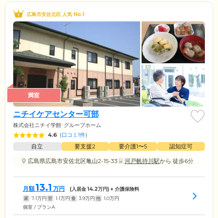
広島市安佐北区 人気 No.1
満室
ニチイケアセンター可部
株式会社ニチイ学館
グループホーム
4.6
(
口コミ1件
)
自立
要支援2
要介護1〜5
認知症可
広島県広島市安佐北区亀山2-15-33
河戸帆待川駅
から 徒歩6分
13.1
月額
万円
(入居金
14.2
万円) + 介護保険料
家
7.1
万円
管
1.1
万円
食
3.9
万円
他
1.0
万円
個室 / プランA