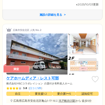
※2025/10/03更新
施設の詳細を見る
広島市安佐北区 人気 No.2
満室
ケアホームディア・レスト可部
株式会社M&Cコラボレイション
介護付き有料老人ホーム
3.8
(
口コミ5件
)
自立
要支援1•2
要介護1〜5
認知症可
広島県広島市安佐北区亀山1-17-16
河戸帆待川駅
から 徒歩5分