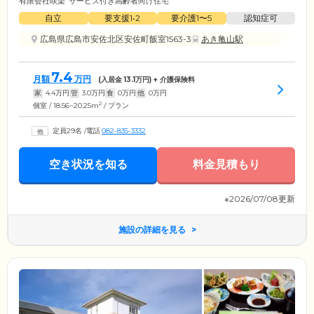
有限会社咲楽
サービス付き高齢者向け住宅
自立
要支援1•2
要介護1〜5
認知症可
広島県広島市安佐北区安佐町飯室1563-3
あき亀山駅
7.4
月額
万円
(入居金
13.1
万円) + 介護保険料
家
4.4
万円
管
3.0
万円
食
0
万円
他
0
万円
2
個室 / 18.56~20.25m
/ プラン
定員29名
/
電話
082-835-3332
空き状況を知る
料金見積もり
※2026/07/08更新
施設の詳細を見る