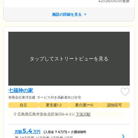
※2026/04/09更新
施設の詳細を見る
七福神の家
有限会社東洋住建
サービス付き高齢者向け住宅
自立
要支援1•2
要介護1〜5
認知症可
広島県広島市安佐北区深川6-6-3
下深川駅
5.4
月額
万円
(入居金
7.6
万円) + 介護保険料
家
3.8
万円
管
1.6
万円
食
0
万円
他
0
万円