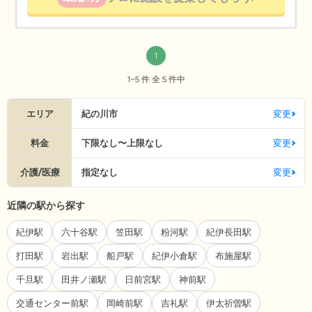
1
1~5 件 全 5 件中
エリア
紀の川市
変更
料金
下限なし〜上限なし
変更
介護/医療
指定なし
変更
近隣の駅から探す
紀伊駅
六十谷駅
笠田駅
粉河駅
紀伊長田駅
打田駅
岩出駅
船戸駅
紀伊小倉駅
布施屋駅
千旦駅
田井ノ瀬駅
日前宮駅
神前駅
交通センター前駅
岡崎前駅
吉礼駅
伊太祈曽駅