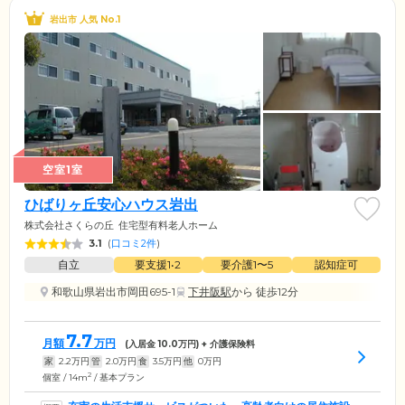
岩出市 人気 No.1
空室1室
ひばりヶ丘安心ハウス岩出
株式会社さくらの丘
住宅型有料老人ホーム
3.1
(
口コミ2件
)
自立
要支援1•2
要介護1〜5
認知症可
和歌山県岩出市岡田695-1
下井阪駅
から 徒歩12分
7.7
月額
万円
(入居金
10.0
万円) + 介護保険料
家
2.2
万円
管
2.0
万円
食
3.5
万円
他
0
万円
2
個室 / 14m
/ 基本プラン