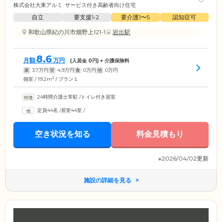
株式会社大東アルミ
サービス付き高齢者向け住宅
自立
要支援1•2
要介護1〜5
認知症可
和歌山県紀の川市畑野上121-1
岩出駅
8.6
月額
万円
(入居金
0
円) + 介護保険料
家
3.7
万円
管
4.9
万円
食
0
万円
他
0
万円
2
個室 / 19.2m
/ プラン１
24時間介護士常駐
/
トイレ付き居室
定員44名
/
居室44室
/
空き状況を知る
料金見積もり
※2026/04/02更新
施設の詳細を見る