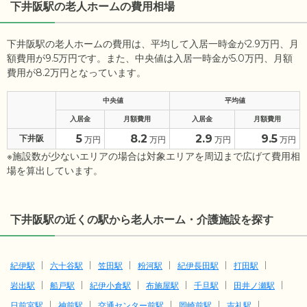
下井阪駅の老人ホームの費用相場
下井阪駅の老人ホームの費用は、平均して入居一時金が2.9万円、月
額費用が9.5万円です。また、中央値は入居一時金が5.0万円、月額
費用が8.2万円となっています。
中央値
平均値
入居金
月額費用
入居金
月額費用
5
8.2
2.9
9.5
下井阪
万円
万円
万円
万円
※施設数が少ないエリアの場合は対象エリアを周辺まで広げて費用相
場を算出しています。
下井阪駅の近くの駅から老人ホーム・介護施設を探す
紀伊駅
六十谷駅
笠田駅
粉河駅
紀伊長田駅
打田駅
岩出駅
船戸駅
紀伊小倉駅
布施屋駅
千旦駅
田井ノ瀬駅
日前宮駅
神前駅
交通センター前駅
岡崎前駅
吉礼駅