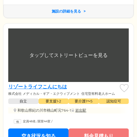
施設の詳細を見る
リゾートライフこんにちは
株式会社 メディカル・ギア・エクウィプメント
住宅型有料老人ホーム
自立
要支援1•2
要介護1〜5
認知症可
和歌山県紀の川市桃山町元764-1
岩出駅
定員48名
/
居室44室
/
空き状況を知る
料金見積もり