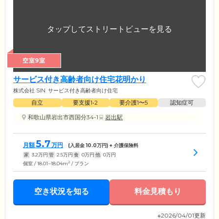
空室9室
サービス付き高齢者向け住宅花明かり
株式会社 SIN
サービス付き高齢者向け住宅
自立
要支援1•2
要介護1〜5
認知症可
和歌山県岩出市西国分34-1
岩出駅
5.7
月額
万円
(入居金
10.0
万円) + 介護保険料
家
3.2
万円
管
2.5
万円
食
0
万円
他
0
万円
2
個室 / 18.01~18.04m
/ プラン
空き状況を知る
料金見積もり
※2026/04/01更新