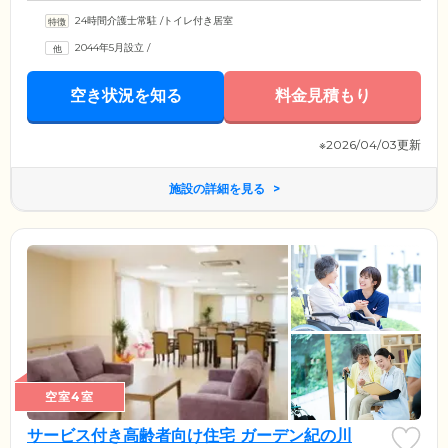
24時間介護士常駐
/
トイレ付き居室
2044年5月設立
/
空き状況を知る
料金見積もり
※2026/04/03更新
施設の詳細を見る
空室4室
サービス付き高齢者向け住宅 ガーデン紀の川