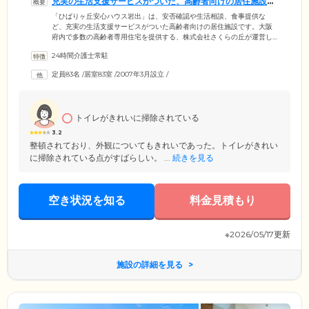
充実の生活支援サービスがついた、高齢者向けの居住施設で
す
「ひばりヶ丘安心ハウス岩出」は、安否確認や生活相談、食事提供な
ど、充実の生活支援サービスがついた高齢者向けの居住施設です。大阪
府内で多数の高齢者専用住宅を提供する、株式会社さくらの丘が運営し
ています。介護が必要となった場合は、外部の居宅介護支援事業所や訪
24時間介護士常駐
問介護事業所をご利用可能。移動の負担少なく利用いただける、デイサ
ービスも併設しております。月額費用はリーズナブルに設定しているの
定員83名
/
居室83室
/
2007年3月設立
/
で、生活保護を受給している方もお気軽にご相談ください。施設は、JR
和歌山線「岩出駅」から車で5分。お車で来訪の際は、広々とした駐車場
をご利用いただけます。
トイレがきれいに掃除されている
3.2
整頓されており、外観についてもきれいであった。トイレがきれい
に掃除されている点がすばらしい。 ...
続きを見る
空き状況を知る
料金見積もり
※2026/05/17更新
施設の詳細を見る