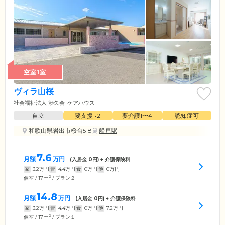
空室1室
ヴィラ山桜
社会福祉法人 渉久会
ケアハウス
自立
要支援1•2
要介護1〜4
認知症可
和歌山県岩出市桜台518
船戸駅
7.6
月額
万円
(入居金
0
円) + 介護保険料
家
3.2
万円
管
4.4
万円
食
0
万円
他
0
万円
2
個室 / 17m
/ プラン２
14.8
月額
万円
(入居金
0
円) + 介護保険料
家
3.2
万円
管
4.4
万円
食
0
万円
他
7.2
万円
2
個室 / 17m
/ プラン１