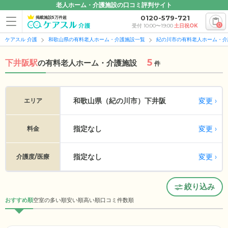
老人ホーム・介護施設の口コミ評判サイト
0120-579-721
掲載施設5万件超
0
受付 10:00〜19:00
土日祝OK
ケアスル 介護
和歌山県の有料老人ホーム・介護施設一覧
紀の川市の有料老人ホーム・介
5
下井阪駅
の
有料老人ホーム・介護施設
件
変更
和歌山県（紀の川市）
下井阪
エリア
指定なし
変更
料金
指定なし
変更
介護度/医療
絞り込み
おすすめ順
空室の多い順
安い順
高い順
口コミ件数順