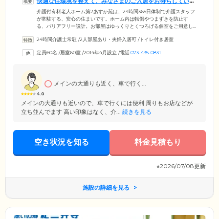
快適な住環境を整えて、みなさまのご入居をお待ちしていま
す
介護付有料老人ホーム第2あすか苑は、24時間365日体制で介護スタッフ
が常駐する、安心の住まいです。ホーム内は転倒やつまずきを防止す
る、バリアフリー設計。お部屋はゆっくりとくつろげる個室をご用意し
ました。各お部屋にはトイレを備えているため、周囲を気にせずご自分
24時間介護士常駐
/
2人部屋あり・夫婦入居可
/
トイレ付き居室
のペースでご使用が可能です。お食事は栄養バランスに配慮した家庭的
なメニューを、1日3食ご提供。広々とした食堂で、みなさまと一緒に和
定員60名
/
居室60室
/
2014年4月設立
/
電話
073-435-0831
やかなひとときをお過ごしください。浴室は個人浴室のほか、車いすの
まま入浴できるスロープ付きの大浴場、介助が必要な方のための機械浴
室も設置。お体の状態に合わせて、快適に清潔を保っていただけます。
メインの大通りも近く、車で行く...
4.0
メインの大通りも近いので、車で行くには便利 周りもお店などが
立ち並んでます 高い印象はなく、介...
続きを見る
空き状況を知る
料金見積もり
※2026/07/08更新
施設の詳細を見る