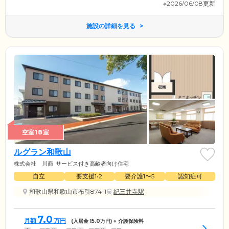
※2026/06/08更新
施設の詳細を見る
空室18室
ルグラン和歌山
株式会社 川商
サービス付き高齢者向け住宅
自立
要支援1•2
要介護1〜5
認知症可
和歌山県和歌山市布引874-1
紀三井寺駅
7.0
月額
万円
(入居金
15.0
万円) + 介護保険料