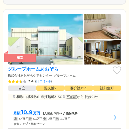
満室
グループホームあおぞら
株式会社あおぞらケアセンター
グループホーム
3.4
(
口コミ2件
)
自立
要支援2
要介護1〜5
認知症可
和歌山県和歌山市打越町3-30
宮前駅
から 徒歩21分
10.9
月額
万円
(入居金
0
円) + 介護保険料
家
3.4
万円
管
5.3
万円
食
0
万円
他
2.2
万円
2
個室 / 9m
/ 基本プラン