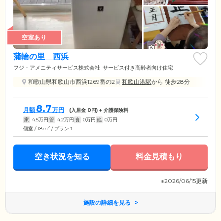
空室あり
蒲輪の里 西浜
フジ・アメニティサービス株式会社
サービス付き高齢者向け住宅
和歌山県和歌山市西浜1269番の2
和歌山港駅
から 徒歩28分
8.7
月額
万円
(入居金
0
円) + 介護保険料
家
4.5
万円
管
4.2
万円
食
0
万円
他
0
万円
2
個室 / 18m
/ プラン１
空き状況を知る
料金見積もり
※2026/06/15更新
施設の詳細を見る