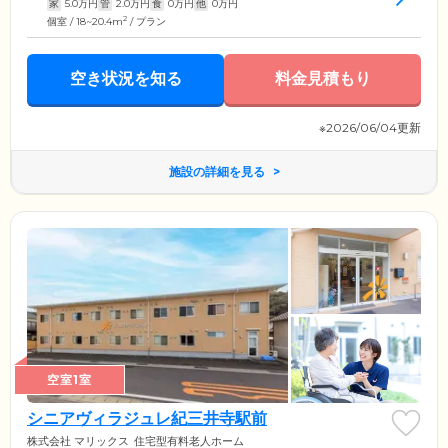
家
5.0
万円
管
2.0
万円
食
0
万円
他
0
万円
2
個室 / 18~20.4m
/ プラン
空き状況を知る
料金見積もり
※2026/06/04更新
施設の詳細を見る
空室1室
シニアヴィラジュレ紀三井寺駅前
株式会社 マリックス
住宅型有料老人ホーム