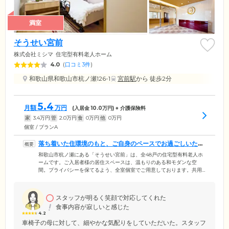
満室
そうせい宮前
株式会社ミシマ
住宅型有料老人ホーム
4.0
(
口コミ3件
)
和歌山県和歌山市杭ノ瀬126-1
宮前駅
から 徒歩2分
5.4
月額
万円
(入居金
10.0
万円) + 介護保険料
家
3.4
万円
管
2.0
万円
食
0
万円
他
0
万円
個室 / プランA
落ち着いた住環境のもと、ご自身のペースでお過ごしいただ
けます
和歌山市杭ノ瀬にある「そうせい宮前」は、全48戸の住宅型有料老人ホ
ームです。ご入居者様の居住スペースは、温もりのある和モダンな空
間。プライバシーを保てるよう、全室個室でご用意しております。共用
スペースには、内障子で落ち着いた雰囲気の広々とした食堂や、のんび
りとくつろげる空間のテラスを設置。家庭的な雰囲気のなかみんなで食
卓を囲んだり、開放的なカフェタイムを楽しんだり。ご入居者様それぞ
スタッフが明るく笑顔で対応してくれた
れの日常を、思い思いにお過ごしいただけます。また、落ち着いた色調
食事内容が寂しいと感じた
の館内は、すべて車いすやストレッチャーが無理なく通れるように段差
4.2
を無くしたバリアフリー構造です。
車椅子の母に対して、細やかな気配りをしていただいた。スタッフ