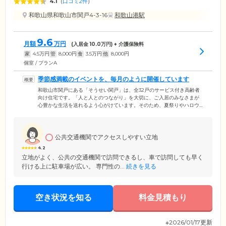
4.1
(
口コミ2件
)
和歌山県和歌山市関戸4-3-16
和歌山港駅
9.6
月額
万円
(入居金
10.0
万円) + 介護保険料
家
4.5
万円
管
8,000
円
食
3.5
万円
他
8,000
円
個室 / プランA
季節感満載のイベントを、毎月のように開催しています
和歌山市関戸にある「そうせい関戸」は、全32戸のサービス付き高齢者
向け住宅です。「人と人とのつながり」を大切に、ご入居のみなさまが
心豊かな生活を送れるよう心がけています。そのため、夏祭りやハロウ
ィンパーティー、クリスマス会など、毎月のように季節感満載のイベン
トを実施。毎年恒例の「そうせい夏祭り」では、スタッフ手づくりのた
こ焼きやかき氷、フランクフルトの出店がご好評。射的やヨーヨー釣り
といった縁日や、ゲーム大会など、童心に帰って楽しい時間をお過ごし
公共交通機関でアクセスしやすい立地
いただけるよう工夫しています。スタッフ一同心をこめて、みなさまに
4.2
喜んでいただけるよう企画・開催しています。ぜひお気軽にご参加くだ
立地がよく、公共の交通機関で訪問できるし、車で訪問しても早く
さい。
行ける上に駐車場が広い。 専門性の...
続きを見る
空き状況を知る
料金見積もり
※2026/01/17更新