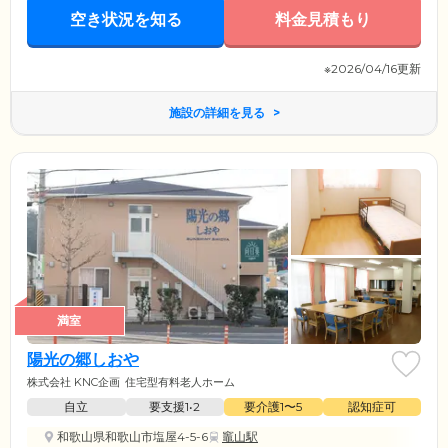
空き状況を知る
料金見積もり
※2026/04/16更新
施設の詳細を見る
満室
陽光の郷しおや
株式会社 KNC企画
住宅型有料老人ホーム
自立
要支援1•2
要介護1〜5
認知症可
和歌山県和歌山市塩屋4-5-6
竈山駅