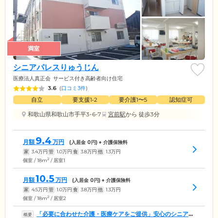
満室
シニアパレスりゅうじん
医療法人真正会
サービス付き高齢者向け住宅
3.6
(
口コミ3件
)
自立
要支援1•2
要介護1〜5
認知症可
和歌山県和歌山市手平3-6-7
宮前駅
から 徒歩3分
9.4
月額
万円
(入居金
0
円) + 介護保険料
家
3.4
万円
管
1.0
万円
食
3.8
万円
他
1.3
万円
2
個室 / 18m
/ 居室1
10.5
月額
万円
(入居金
0
円) + 介護保険料
家
4.5
万円
管
1.0
万円
食
3.8
万円
他
1.3
万円
2
個室 / 18m
/ 居室2
「必要に合わせた介護・医療ケアをご提供」安心のシニアラ