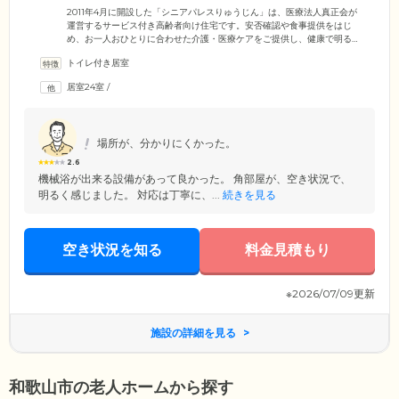
イフを応援します
2011年4月に開設した「シニアパレスりゅうじん」は、医療法人真正会が
運営するサービス付き高齢者向け住宅です。安否確認や食事提供をはじ
め、お一人おひとりに合わせた介護・医療ケアをご提供し、健康で明る
いシニアライフを応援します。高齢でのおひとり暮らしでお困りの方、
トイレ付き居室
ご家族様の在宅介護に限界を感じている方、病院退院後で安心して暮ら
せる住居をお探しの方など、ぜひ一度ご相談ください。施設は、JR紀勢
居室24室
/
本線「宮前駅」から徒歩3分。駅から近く、買い物や外出がしやすい立地
も大きな魅力。ご家族様のご来訪も自由ですので、お気軽に遊びにいら
してください。
場所が、分かりにくかった。
2.6
機械浴が出来る設備があって良かった。 角部屋が、空き状況で、
明るく感じました。 対応は丁寧に、...
続きを見る
空き状況を知る
料金見積もり
※2026/07/09更新
施設の詳細を見る
和歌山市の老人ホームから探す