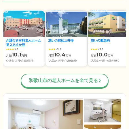
介護付き有料老人ホーム
憩いの郷紀三井寺
憩いの郷加納
第２あすか苑
4.1
3.8
3.5
10.1
10.4
10.0
月額
万円
月額
万円
月額
万円
(入居金0万円+介護保険料)
(入居金10万円+介護保険料)
(入居金10万円+介護保険料)
和歌山市の老人ホームを全て見る