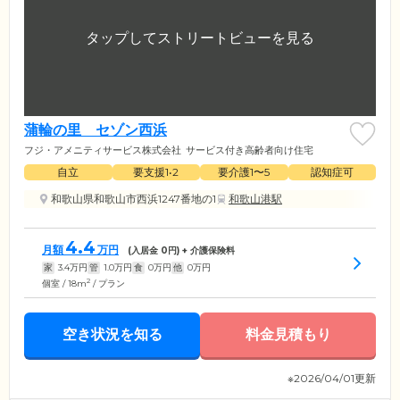
蒲輪の里 セゾン西浜
フジ・アメニティサービス株式会社
サービス付き高齢者向け住宅
自立
要支援1•2
要介護1〜5
認知症可
和歌山県和歌山市西浜1247番地の1
和歌山港駅
4.4
月額
万円
(入居金
0
円) + 介護保険料
家
3.4
万円
管
1.0
万円
食
0
万円
他
0
万円
2
個室 / 18m
/ プラン
空き状況を知る
料金見積もり
※2026/04/01更新