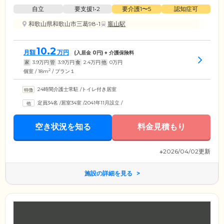
自立
要支援1•2
要介護1〜5
認知症可
和歌山県和歌山市三葛98-1
竈山駅
10.2
月額
万円
(入居金
0
円) + 介護保険料
家
3.9
万円
管
3.9
万円
食
2.4
万円
他
0
万円
2
個室 / 18m
/ プラン１
24時間介護士常駐
/
トイレ付き居室
定員34名
/
居室34室
/
2041年11月設立
/
空き状況を知る
料金見積もり
※2026/04/02更新
施設の詳細を見る