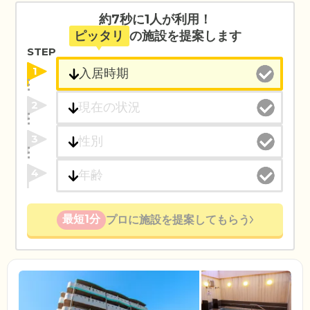
約7秒に1人が利用！
ピッタリ
の施設を提案します
STEP
1
2
3
4
最短1分
プロに施設を提案してもらう