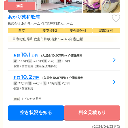
満室
あかり苑和歌浦
株式会社 あかりホーム
住宅型有料老人ホーム
自立
要支援1•2
要介護1〜5
認知症可
和歌山県和歌山市和歌浦東3-4-43
竈山駅
10.1
月額
万円
(入居金
10.0
万円) + 介護保険料
家
3.4
万円
管
4.4
万円
食
2.3
万円
他
0
万円
個室 / 個室利用（生活保護対象者）
10.2
月額
万円
(入居金
10.0
万円) + 介護保険料
家
3.5
万円
管
4.4
万円
食
2.3
万円
他
0
万円
個室 / 個室利用
トイレ付き居室
空き状況を知る
料金見積もり
※2026/04/23更新