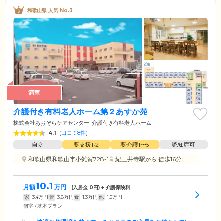
和歌山県 人気 No.3
満室
介護付き有料老人ホーム第２あすか苑
株式会社あおぞらケアセンター
介護付き有料老人ホーム
4.1
(
口コミ8件
)
自立
要支援1•2
要介護1〜5
認知症可
和歌山県和歌山市小雑賀728-1
紀三井寺駅
から 徒歩16分
10.1
月額
万円
(入居金
0
円) + 介護保険料
家
3.4
万円
管
3.8
万円
食
1.3
万円
他
1.6
万円
個室 / 基本プラン