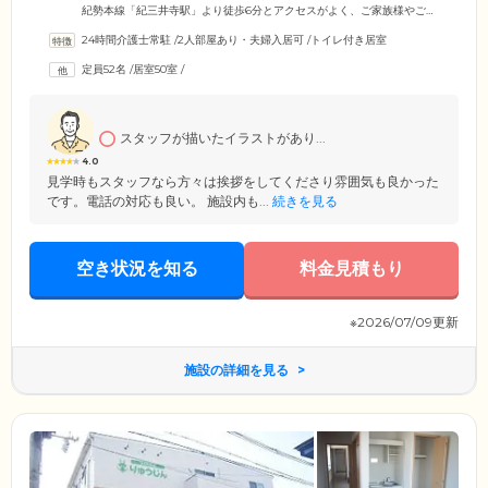
紀勢本線「紀三井寺駅」より徒歩6分とアクセスがよく、ご家族様やご友
人様が訪れやすいのも魅力です。ご入居のみなさまがお住まいになる居
24時間介護士常駐
/
2人部屋あり・夫婦入居可
/
トイレ付き居室
室は、プライバシーに配慮した全室完全個室。各居室には、ベッド、洗
面台を備え付けているほか、エアコンを設置。一年をとおして快適な気
定員52名
/
居室50室
/
温でお過ごしいただけます。また、おふたりでご入居可能なお部屋もご
用意していますので、ご夫婦やごきょうだいでのご入居をご検討されて
いる方も、お気軽にお問い合わせください。
スタッフが描いたイラストがあり...
4.0
見学時もスタッフなら方々は挨拶をしてくださり雰囲気も良かった
です。電話の対応も良い。 施設内も...
続きを見る
空き状況を知る
料金見積もり
※2026/07/09更新
施設の詳細を見る