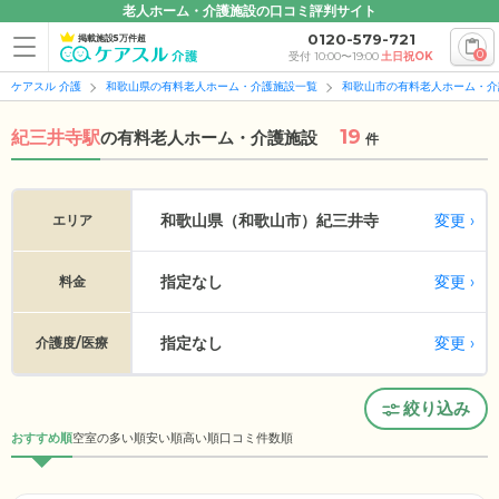
老人ホーム・介護施設の口コミ評判サイト
0120-579-721
掲載施設5万件超
0
受付 10:00〜19:00
土日祝OK
ケアスル 介護
和歌山県の有料老人ホーム・介護施設一覧
和歌山市の有料老人ホーム・介
19
紀三井寺駅
の
有料老人ホーム・介護施設
件
変更
和歌山県（和歌山市）
紀三井寺
エリア
指定なし
変更
料金
指定なし
変更
介護度/医療
絞り込み
おすすめ順
空室の多い順
安い順
高い順
口コミ件数順