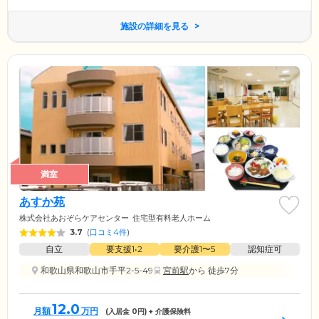
施設の詳細を見る
満室
あすか苑
株式会社あおぞらケアセンター
住宅型有料老人ホーム
3.7
(
口コミ4件
)
自立
要支援1•2
要介護1〜5
認知症可
和歌山県和歌山市手平2-5-49
宮前駅
から 徒歩7分
12.0
月額
万円
(入居金
0
円) + 介護保険料