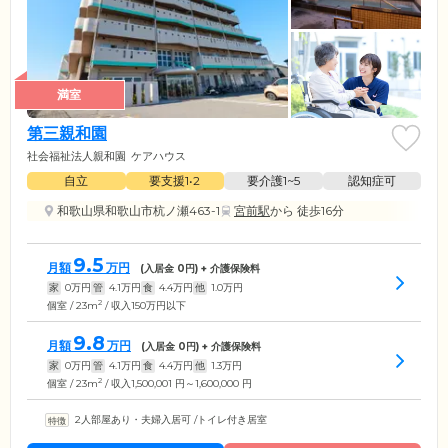
満室
第三親和園
社会福祉法人親和園
ケアハウス
自立
要支援1•2
要介護1~5
認知症可
和歌山県和歌山市杭ノ瀬463-1
宮前駅
から 徒歩16分
9.5
月額
万円
(入居金
0
円) + 介護保険料
家
0
万円
管
4.1
万円
食
4.4
万円
他
1.0
万円
2
個室 / 23m
/ 収入150万円以下
9.8
月額
万円
(入居金
0
円) + 介護保険料
家
0
万円
管
4.1
万円
食
4.4
万円
他
1.3
万円
2
個室 / 23m
/ 収入1,500,001 円～1,600,000 円
2人部屋あり・夫婦入居可
/
トイレ付き居室