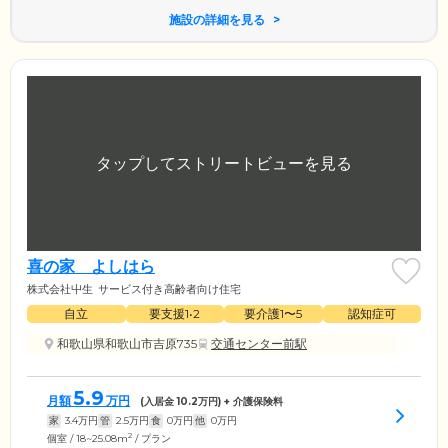
施設の詳細を見る
喜の家 よしはら
株式会社屮生
サービス付き高齢者向け住宅
自立
要支援1•2
要介護1〜5
認知症可
和歌山県和歌山市吉原735
交通センター前駅
5.9
月額
万円
(入居金
10.2
万円) + 介護保険料
家
3.4
万円
管
2.5
万円
食
0
万円
他
0
万円
2
個室 / 18~25.08m
/ プラン