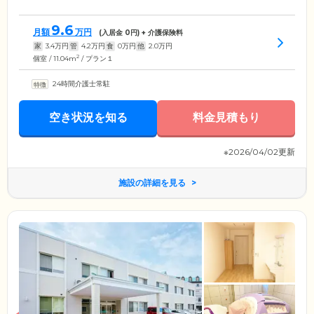
9.6
月額
万円
(入居金
0
円) + 介護保険料
家
3.4
万円
管
4.2
万円
食
0
万円
他
2.0
万円
2
個室 / 11.04m
/ プラン１
24時間介護士常駐
空き状況を知る
料金見積もり
※2026/04/02更新
施設の詳細を見る