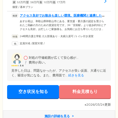
家
5.5
万円
管
3.8
万円
食
1.0
万円
他
1.7
万円
個室 / 基本プラン
アクセス良好でお散歩も楽しい環境。医療機関と連携した安
心の住まいです
あすか苑は、和歌山県和歌山市にある、要支援・要介護の認定を受けら
れたご高齢の方のための賃貸住宅です。JR「宮前駅」より徒歩約9分とア
クセスも良好。お忙しいご家族様も、お気軽にお立ち寄りいただけま
す。周囲にはお散歩に最適な県民交流プラザ「和歌山ビッグ愛」もすぐ
24時間介護士常駐
/
2人部屋あり・夫婦入居可
/
トイレ付き居室
そばで、のびのびとした環境です。またスタッフは24時間365日常駐し、
さらに協力医療機関と密接に連携。お部屋にはナースコールを完備して
定員30名
/
居室30室
/
おり、夜間にお体の状態が変化した際でも迅速な対応が可能です。豊か
な環境と安心の医療体制で、まるで我が家で過ごすようなゆったりとし
た日々をお届けします。
対処の守備範囲が広くて安心感が...
費用が高い。
3.6
見学した日は、問題なかったが、アクセスが良い反面、大通りに近
く、騒音が気になる。また、費用面で...
続きを見る
空き状況を知る
料金見積もり
※2026/03/24更新
施設の詳細を見る