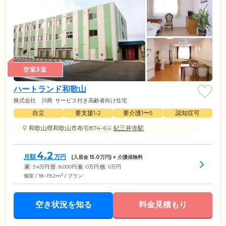
空室3室
ハートランド和歌山
株式会社 川商
サービス付き高齢者向け住宅
自立
要支援1•2
要介護1〜5
認知症可
和歌山県和歌山市布引874-6
紀三井寺駅
4.2
月額
万円
(入居金
15.0
万円) + 介護保険料
家
3.4
万円
管
8,000
円
食
0
万円
他
0
万円
2
個室 / 18~19.2m
/ プラン
空き状況を知る
料金見積もり