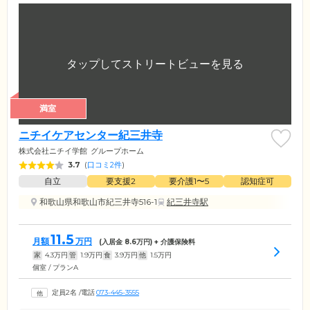
満室
ニチイケアセンター紀三井寺
株式会社ニチイ学館
グループホーム
3.7
(
口コミ2件
)
自立
要支援2
要介護1〜5
認知症可
和歌山県和歌山市紀三井寺516-1
紀三井寺駅
11.5
月額
万円
(入居金
8.6
万円) + 介護保険料
家
4.3
万円
管
1.9
万円
食
3.9
万円
他
1.5
万円
個室 / プランA
定員2名
/
電話
073-445-3555