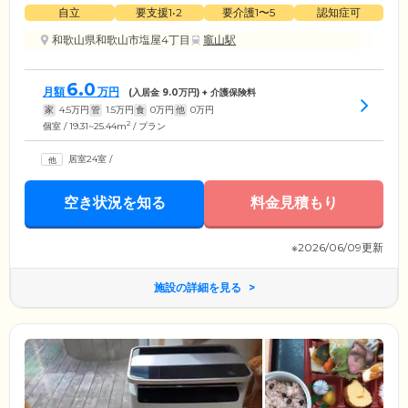
自立
要支援1•2
要介護1〜5
認知症可
和歌山県和歌山市塩屋4丁目
竈山駅
6.0
月額
万円
(入居金
9.0
万円) + 介護保険料
家
4.5
万円
管
1.5
万円
食
0
万円
他
0
万円
2
個室 / 19.31~25.44m
/ プラン
居室24室
/
空き状況を知る
料金見積もり
※2026/06/09更新
施設の詳細を見る