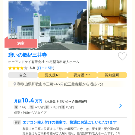
満室
憩いの郷紀三井寺
オーアンドケイ有限会社
住宅型有料老人ホーム
3.8
(
口コミ5件
)
自立
要支援1•2
要介護1〜5
認知症可
和歌山県和歌山市三葛243
紀三井寺駅
から 徒歩7分
10.4
月額
万円
(入居金
9.8
万円) + 介護保険料
家
3.4
万円
管
4.2
万円
食
2.8
万円
他
0
万円
2
個室 / 14.5m
/ Aタイプ
エアコン備え付けの個室で、快適にお過ごしいただけます
和歌山市三葛に位置する「憩いの郷紀三井寺」は、要支援・要介護の認
定を受けたご高齢者様がご入居可能な、住宅型有料老人ホームです。JR