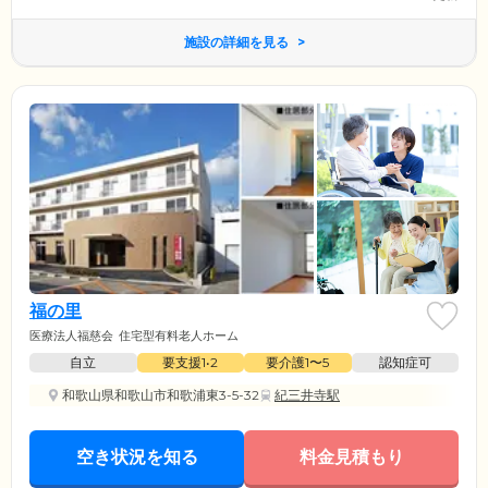
施設の詳細を見る
福の里
医療法人福慈会
住宅型有料老人ホーム
自立
要支援1•2
要介護1〜5
認知症可
和歌山県和歌山市和歌浦東3-5-32
紀三井寺駅
空き状況を知る
料金見積もり