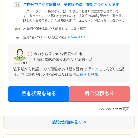
ご自分でこなす家事が、認知症の進行抑制につながります
「グループホームあおぞら」は、和歌山市打越町に位置する住まいで
す。当ホームにご入居いただけるのは、認知症の診断を受けた、要支援2
以上のご高齢者様。ご入居者様の間で、ユニットと呼ばれる少人数のグ
ループを組み、掃除や洗濯、料理といった家事を分担しながら生活を送
24時間介護士常駐
/
2人部屋あり・夫婦入居可
っています。役割は、お一人おひとりの身体状況や得意なことに合わせ
てお任せ。できないことを強制することはございませんのでご安心くだ
定員2名
/
2009年11月設立
/
電話
073-441-8881
さい。ご自分の役割を果たすことで、やりがいや達成感を得やすく、そ
れらが認知症の進行抑制につながります。さらに、家事をとおして体を
動かすことで、身体機能の維持・向上の効果も期待できます。
市内から車で10分程度の立地
外観に蜘蛛の巣があるなど清掃不足
3.8
駐車場から施設までの距離があり親を連れて行くのにしんどいと思
う。中は綺麗だけど外観外回りは清掃...
続きを見る
空き状況を知る
料金見積もり
※2026/07/08更新
施設の詳細を見る