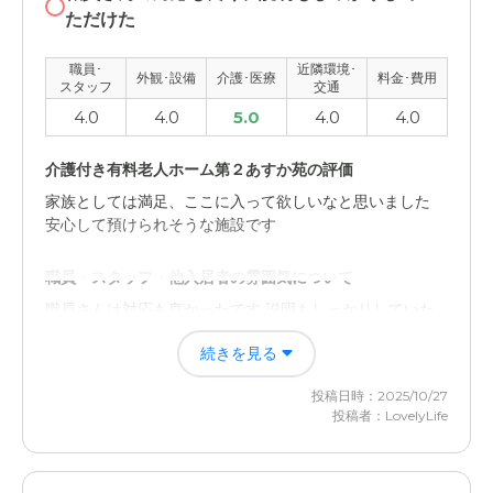
ただけた
職員･
近隣環境･
外観･設備
介護･医療
料金･費用
スタッフ
交通
4.0
4.0
5.0
4.0
4.0
介護付き有料老人ホーム第２あすか苑の評価
家族としては満足、ここに入って欲しいなと思いました
安心して預けられそうな施設です
職員・スタッフ・他入居者の雰囲気について
職員さんは対応も良かったです 説明もしっかりしていた
だけました
続きを見る
外観・内装・居室・設備について
投稿日時：2025/10/27
大きなところだなというのが率直な印象です 中も広く
投稿者：LovelyLife
て、居室も適度な広さなのでちょうどいいかなと感じまし
た