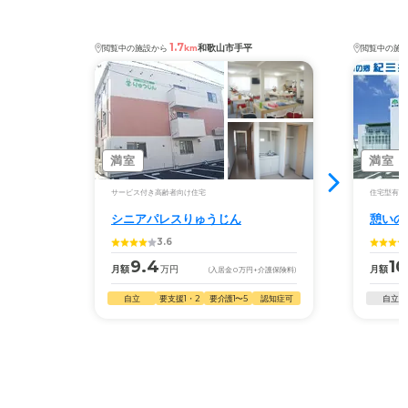
1.7
和歌山市手平
閲覧中の施設から
km
閲覧中の施
満室
満室
サービス付き高齢者向け住宅
住宅型有料
シニアパレスりゅうじん
憩いの
3.6
9.4
10
月額
万円
月額
(入居金
0
万円
+介護保険料)
自立
要支援1・2
要介護1〜5
認知症可
自立