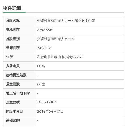
物件詳細
施設名称
介護付き有料老人ホーム第２あすか苑
敷地面積
2742.33㎡
施設種別
介護付き有料老人ホーム
延床面積
1987.71㎡
住所
和歌山県和歌山市小雑賀728-1
入居定員
60名
建物構造階数
-
居室総数
60室
地上階・地下階
-
居室面積
13.11〜13.11㎡
開設年月日
2014年04月01日
建物形態
-