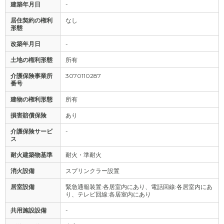
建築年月日
-
居住契約の権利
なし
形態
改築年月日
-
土地の権利形態
所有
介護保険事業所
3070110287
番号
建物の権利形態
所有
損害賠償保険
あり
介護保険サービ
-
ス
耐火建築物基準
耐火・準耐火
消火設備
スプリンクラー設置
居室設備
緊急通報装置:各居室内にあり、電話回線:各居室内にあ
り、テレビ回線:各居室内にあり
共用施設設備
-