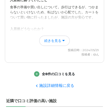
入居前に困っていたこと
食事の準備や買い出しについて。歩行はできるが、つかま
らないといけないため、転ばないか心配でした。カートを
ついて買い物に行ったましたが、施設の方が安心です。
入居後どうなったか？
スタッフの対応がとても良い。面会も自由にできるし、こ
続きを見る
ちらの融通をしっかり、聞いてくださる。安心してお任せ
することができる。
投稿日時：2024/05/29
投稿者：ゆん
介護付き有料老人ホーム第２あすか苑の評価
施設の綺麗さやスタッフの方の対応がとてもよく、ありが
たく思います。融通が効くので伺いやすい。
全8件の口コミを見る
職員・スタッフ・他入居者の雰囲気について
施設詳細情報に戻る
色々融通をきかしてくれ、たくさん話しかけてコミュニケ
ーションをとってくれている。
近隣で口コミ評価の高い施設
外観・内装・居室・設備について