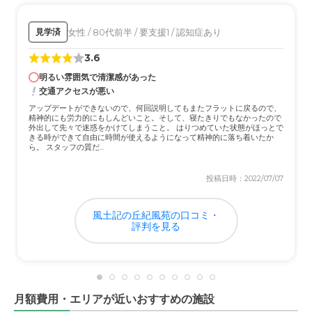
最新設備ではないが、しっかりと清潔感のある感じで良い
と思います。行き届いている感じがする。
女性 / 80代前半 / 要支援1 / 認知症あり
見学済
3.6
介護医療サービスについて
明るい雰囲気で清潔感があった
本人も不満がないみたいなのでしっかり行なってくださっ
交通アクセスが悪い
ていてありがたい。ケアもしっかりしてくれている様子。
アップデートができないので、何回説明してもまたフラットに戻るので、
精神的にも労力的にもしんどいこと。そして、寝たきりでもなかったので
近隣環境や交通アクセスについて
外出して先々で迷惑をかけてしまうこと。 はりつめていた状態がほっとで
きる時ができて自由に時間が使えるようになって精神的に落ち着いたか
電車でのアクセスはバスを乗り継がないといけないので不
ら。 スタッフの質だ...
便だが、車があれば十分便利。
投稿日時：2022/07/07
料金費用について
相場があまりわからないですが、内容的にとても満足して
風土記の丘紀風苑の口コミ・
評判を見る
今ます。設備や対応含めて良い。
月額費用・エリアが近いおすすめの施設