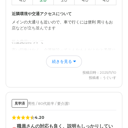
4.0
5.0
3.0
4.0
4.0
近隣環境や交通アクセスについて
メインの大通りも近いので、車で行くには便利 周りもお
店などが立ち並んでます
料金費用について
高い印象はなく、介護施設ってこんなもんだよなと予算に
収まる金額でした
続きを見る
投稿日時：2025/11/10
投稿者：うぐいす
男性 / 80代前半 / 要介護1
見学済
4.20
職員さんの対応も良く、説明もしっかりしてい