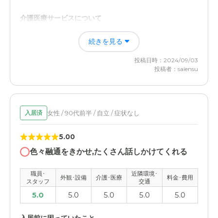
介護医療サービスについて
いまは改善されましたが、以前コロナ禍の時は、介護施設
続きを見る
での感染が多く、まったく面会も出来ずに、施設の方に任
せていたので心配でした。
投稿日時：2024/09/03
投稿者：saiensu
女性 / 90代前半 / 自立 / 症状なし
入居済
5.00
色々融通をきかせ,たくさん話しかけてくれる
職員･
近隣環境･
外観･設備
介護･医療
料金･費用
スタッフ
交通
5.0
5.0
5.0
5.0
5.0