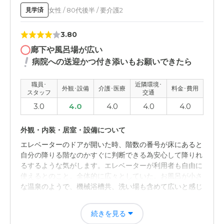
女性 / 80代後半 / 要介護2
見学済
3.80
廊下や風呂場が広い
病院への送迎かつ付き添いもお願いできたら
職員･
近隣環境･
外観･設備
介護･医療
料金･費用
スタッフ
交通
3.0
4.0
4.0
4.0
4.0
外観・内装・居室・設備について
エレベーターのドアが開いた時、階数の番号が床にあると
自分の降りる階なのかすぐに判断できる為安心して降りれ
るするような気がします。エレベーターが利用者も自由に
使えるとのこと。全体的に広々としていた。お風呂が小さ
な温泉のようで、機械浴槽共、洗い場も含めて広いと感じ
た。
続きを見る