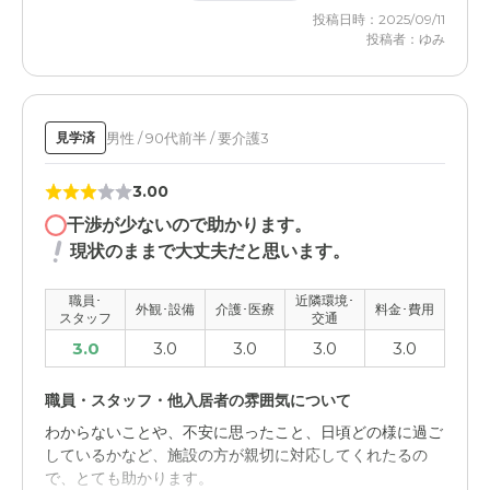
投稿日時：2025/09/11
投稿者：ゆみ
男性 / 90代前半 / 要介護3
見学済
3.00
干渉が少ないので助かります。
現状のままで大丈夫だと思います。
職員･
近隣環境･
外観･設備
介護･医療
料金･費用
スタッフ
交通
3.0
3.0
3.0
3.0
3.0
職員・スタッフ・他入居者の雰囲気について
わからないことや、不安に思ったこと、日頃どの様に過ご
しているかなど、施設の方が親切に対応してくれたるの
で、とても助かります。