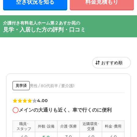
空き状況を知る
料金見積もり
介護付き有料老人ホーム第２あすか苑の
見学・入居した方の評判・口コミ
男性 / 80代前半 / 要介護1
見学済
4.00
メインの大通りも近く、車で行くのに便利
職員･
近隣環境･
外観･設備
介護･医療
料金･費用
スタッフ
交通