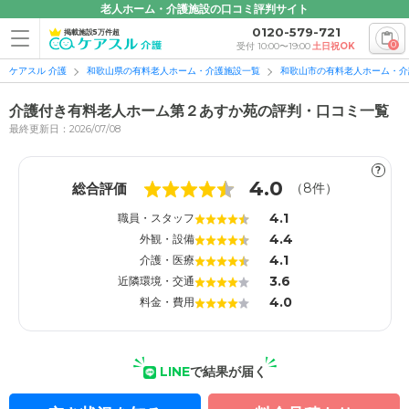
老人ホーム・介護施設の口コミ評判サイト
0120-579-721
掲載施設5万件超
0
受付 10:00〜19:00
土日祝OK
ケアスル 介護
和歌山県の有料老人ホーム・介護施設一覧
和歌山市の有料老人ホーム・介
介護付き有料老人ホーム第２あすか苑の評判・口コミ一覧
最終更新日：2026/07/08
?
1
1
4.0
総合評価
（
8
件）
4.1
職員・スタッフ
4.4
外観・設備
4.1
介護・医療
3.6
近隣環境・交通
4.0
料金・費用
LINE
で結果が届く