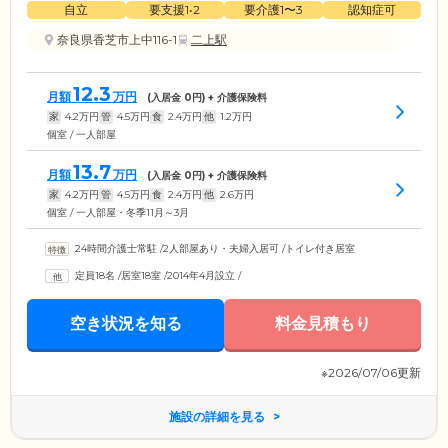
自立
要支援1•2
要介護1〜3
認知症可
奈良県香芝市上中116-1
二上駅
12.3
月額
万円
(入居金
0
円) + 介護保険料
家
4.2
万円
管
4.5
万円
食
2.4
万円
他
1.2
万円
個室 / 一人部屋
13.7
月額
万円
(入居金
0
円) + 介護保険料
家
4.2
万円
管
4.5
万円
食
2.4
万円
他
2.6
万円
個室 / 一人部屋・冬季11月～3月
24時間介護士常駐
/
2人部屋あり・夫婦入居可
/
トイレ付き居室
定員18名
/
居室18室
/
2014年4月設立
/
空き状況を知る
料金見積もり
※2026/07/06更新
施設の詳細を見る