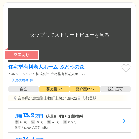
空室あり
住宅型有料老人ホーム ぶどうの森
ヘルシージャパン株式会社
住宅型有料老人ホーム
(
入居体験談1件
)
自立
要支援1•2
要介護1〜5
認知症可
奈良県北葛城郡上牧町上牧3439-22
志都美駅
13.9
月額
万円
(入居金
0
円) + 介護保険料
家
6.0
万円
管
3.0
万円
食
4.9
万円
他
0
万円
2
個室 / 18m
/ 居室（北）