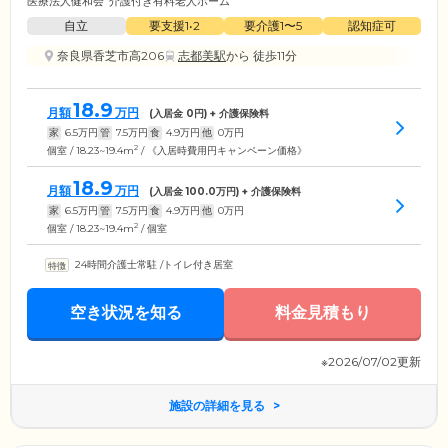
医療法人健和会
介護付き有料老人ホーム
自立
要支援1•2
要介護1〜5
認知症可
奈良県香芝市高206
志都美駅
から 徒歩11分
18.9
月額
万円
(入居金
0
円) + 介護保険料
家
6.5
万円
管
7.5
万円
食
4.9
万円
他
0
万円
2
個室 / 18.23~19.4m
/ 《入居時費用円キャンペーン価格》
18.9
月額
万円
(入居金
100.0
万円) + 介護保険料
家
6.5
万円
管
7.5
万円
食
4.9
万円
他
0
万円
2
個室 / 18.23~19.4m
/ 個室
24時間介護士常駐
/
トイレ付き居室
空き状況を知る
料金見積もり
※2026/07/02更新
施設の詳細を見る