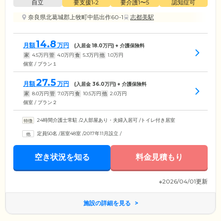
自立
要支援1•2
要介護1〜5
認知症可
奈良県北葛城郡上牧町中筋出作60-1
志都美駅
14.8
月額
万円
(入居金
18.0
万円) + 介護保険料
家
4.5
万円
管
4.0
万円
食
5.3
万円
他
1.0
万円
個室 / プラン１
27.5
月額
万円
(入居金
36.0
万円) + 介護保険料
家
8.0
万円
管
7.0
万円
食
10.5
万円
他
2.0
万円
個室 / プラン２
24時間介護士常駐
/
2人部屋あり・夫婦入居可
/
トイレ付き居室
定員50名
/
居室48室
/
2017年11月設立
/
空き状況を知る
料金見積もり
※2026/04/01更新
施設の詳細を見る