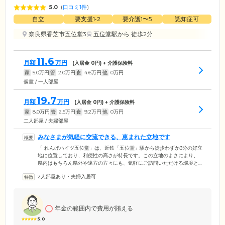
5.0
(
口コミ1件
)
自立
要支援1•2
要介護1〜5
認知症可
奈良県香芝市五位堂3
五位堂駅
から 徒歩2分
11.6
月額
万円
(入居金
0
円) + 介護保険料
家
5.0
万円
管
2.0
万円
食
4.6
万円
他
0
万円
個室 / 一人部屋
19.7
月額
万円
(入居金
0
円) + 介護保険料
家
8.0
万円
管
2.5
万円
食
9.2
万円
他
0
万円
二人部屋 / 夫婦部屋
みなさまが気軽に交流できる、恵まれた立地です
「 れんげハイツ五位堂」は、近鉄「五位堂」駅から徒歩わずか3分の好立
地に位置しており、利便性の高さが特長です。この立地のよさにより、
県内はもちろん県外や遠方の方々にも、気軽にご訪問いただける環境と
なっています。私たちはこの良好な立地を活かし、ご入居のみなさまと
2人部屋あり・夫婦入居可
ご家族の方々が安心してお過ごしできる環境づくりに努めています。た
とえば、ご家族様を招いての交流や外部のイベントへの参加など、地域
とのつながりを大切にしています。心身の活性化やコミュニケーション
の促進、生活の豊かさをご提供できるよう、四季折々のイベントやレク
年金の範囲内で費用が賄える
リエーションも積極的に開催しています。
5.0