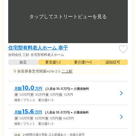
住宅型有料老人ホーム 幸千
合同会社 三好
住宅型有料老人ホーム
自立
要支援1•2
要介護1〜5
認知症可
奈良県香芝市関屋406-2
二上駅
10.0
月額
万円
(入居金
10.0
万円) + 介護保険料
家
5.0
万円
管
3.5
万円
食
0
万円
他
1.5
万円
個室 / プラン２ 要介護3～5
15.6
月額
万円
(入居金
10.0
万円) + 介護保険料
家
5.5
万円
管
3.5
万円
食
0
万円
他
6.6
万円
個室 / プラン１ 要介護3～5
24時間介護士常駐
/
2人部屋あり・夫婦入居可