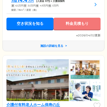
14.4
月額
万円
(入居金
0
円) + 介護保険料
家
6.5
万円
管
3.0
万円
食
4.9
万円
他
0
万円
2
個室 / 18m
/ 居室（南）
空き状況を知る
料金見積もり
※2026/04/02更新
施設の詳細を見る
介護付有料老人ホーム倖寿の丘