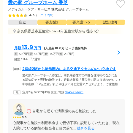
愛の家 グループホーム 香芝
メディカル・ケア・サービス 株式会社
グループホーム
4.3
(
口コミ2件
)
自立
要支援2
要介護1〜5
認知症可
奈良県香芝市五位堂1-341-1
五位堂駅
から 徒歩6分
13.9
月額
万円
(入居金
10.0
万円) + 介護保険料
家
5.2
万円
管
5.0
万円
食
1.5
万円
他
2.2
万円
2
個室 / 11.4m
/ 通常
2路線2駅から徒歩圏内にある交通アクセスのいい立地です
愛の家グループホーム香芝は、奈良県香芝市の閑静な住宅街のなかにあ
る認知症ケア専門の施設です。近鉄大阪線「五位堂」駅より徒歩9分、JR
和歌山線「JR五位堂」駅より徒歩10分と交通アクセスがよく、ご家族様
のご来訪にも便利な立地です。ご入居いただけるのは、香芝市に住民票
定員2名
/
2007年10月設立
/
電話
0745-71-6701
があり、医師による認知症の診断と要支援2以上の介護認定を受けた方。
住み慣れた香芝市で安心して新生活を始めていただけるよう、認知症ケ
アの経験豊富なスタッフがきめ細やかにサポートいたします。お部屋は
おひとり用の個室をご用意しています。プライバシーの守られた空間で
自宅から近くて清潔感のある施設だった
ご自分らしい時間をお過ごしください。
5.0
心配事から施設の利用料金まで親切丁寧に説明していただき、現在
入院している病院の担当者と目の前で...
続きを見る