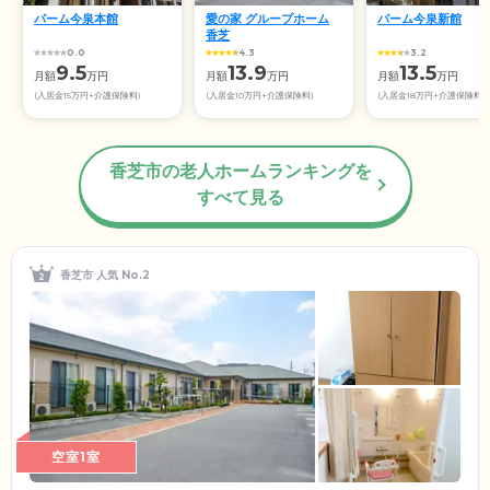
パーム今泉本館
愛の家 グループホーム
パーム今泉新館
香芝
0.0
4.3
3.2
9.5
13.9
13.5
月額
万円
月額
万円
月額
万円
(入居金15万円+介護保険料)
(入居金10万円+介護保険料)
(入居金18万円+介護保険料)
香芝市の老人ホームランキングを
すべて見る
香芝市 人気 No.2
空室1室