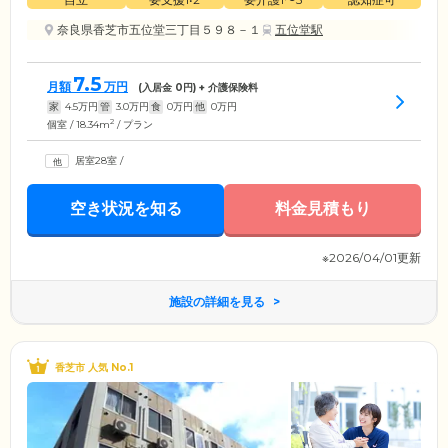
奈良県香芝市五位堂三丁目５９８－１
五位堂駅
7.5
月額
万円
(入居金
0
円) + 介護保険料
家
4.5
万円
管
3.0
万円
食
0
万円
他
0
万円
2
個室 / 18.34m
/ プラン
居室28室
/
空き状況を知る
料金見積もり
※2026/04/01更新
施設の詳細を見る
香芝市 人気 No.1