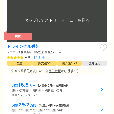
満室
トゥインクル香芝
ケアテラス株式会社
住宅型有料老人ホーム
4.8
(
口コミ1件
)
自立
要支援1•2
要介護1〜5
認知症可
奈良県香芝市瓦口43-1
五位堂駅
から 徒歩3分
16.8
月額
万円
(入居金
0
円) + 介護保険料
家
6.7
万円
管
7.1
万円
食
3.0
万円
他
0
万円
2
個室 / 14m
/ プランA
29.2
月額
万円
(入居金
0
円) + 介護保険料
家
11.3
万円
管
11.9
万円
食
6.0
万円
他
0
万円