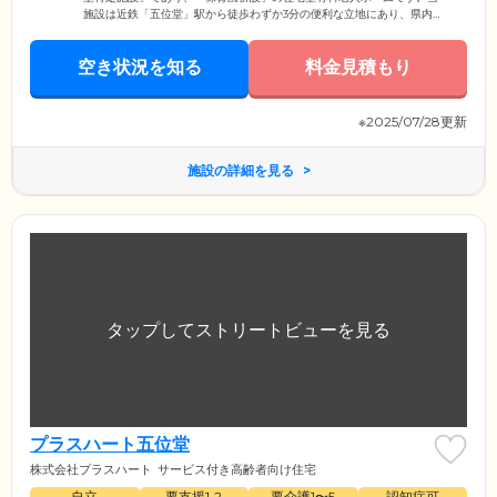
施設は近鉄「五位堂」駅から徒歩わずか3分の便利な立地にあり、県内は
もちろん県外や遠方からのご来訪にも便利な場所に位置しています。地
域密着型特定施設には、香芝市在住の方々が気軽に訪れることができる
空き状況を知る
地域交流室を設けています。どなたでも参加できるイベントや香芝市の
料金見積もり
子どもたちとの交流会などが盛んに行われており、地域とのつながりを
重視した介護施設を目指しています。
※2025/07/28更新
施設の詳細を見る
プラスハート五位堂
株式会社プラスハート
サービス付き高齢者向け住宅
自立
要支援1•2
要介護1〜5
認知症可