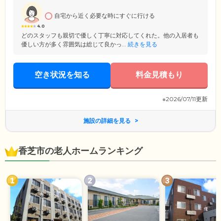
けられるでしょう。当施設へのアクセスは、JR和歌山線「JR五位堂」駅
から徒歩わずか2分で、近鉄大阪線「五位堂」駅からでも徒歩7分です。
自宅から近く必要な時にすぐに行ける
4.0
どのスタッフも親切で優しく丁寧に対応してくれた。他の入居者も
優しい方が多く雰囲気は総じて良かっ...
続きを見る
空き状況を知る
料金見積もり
※2026/07/11更新
施設の詳細を見る
香芝市の老人ホームランキング