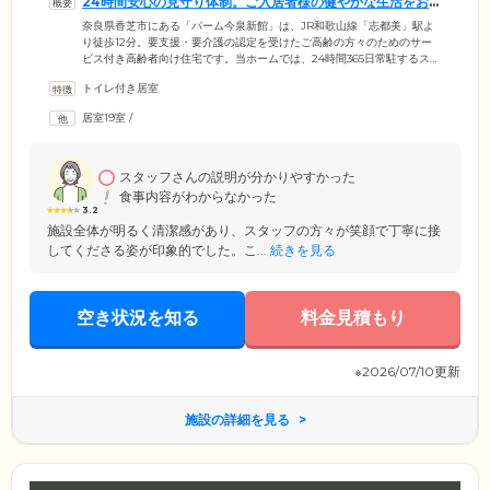
24時間安心の見守り体制。ご入居者様の健やかな生活をお
守りいたします
奈良県香芝市にある「パーム今泉新館」は、JR和歌山線「志都美」駅よ
り徒歩12分。要支援・要介護の認定を受けたご高齢の方々のためのサー
ビス付き高齢者向け住宅です。当ホームでは、24時間365日常駐するスタ
ッフが毎日の見回り・お声がけを実施。ひとり暮らしにご不安がある方
トイレ付き居室
や、ご夫婦での生活にお困りの方も、安心のサポート体制のもと暮らし
ていただけます。「生きがいのある毎日」をモットーに、みなさまの健
居室19室
/
やかな生活をご支援しますので、心配事やお悩みなどお気軽にご相談く
ださい。経験豊富なスタッフがご入居者様・ご家族様の気持ちに寄り添
い、お一人おひとりにとって最適なケアをご提供いたします。
スタッフさんの説明が分かりやすかった
食事内容がわからなかった
3.2
​施設全体が明るく清潔感があり、スタッフの方々が笑顔で丁寧に接
してくださる姿が印象的でした。こ...
続きを見る
空き状況を知る
料金見積もり
※2026/07/10更新
施設の詳細を見る