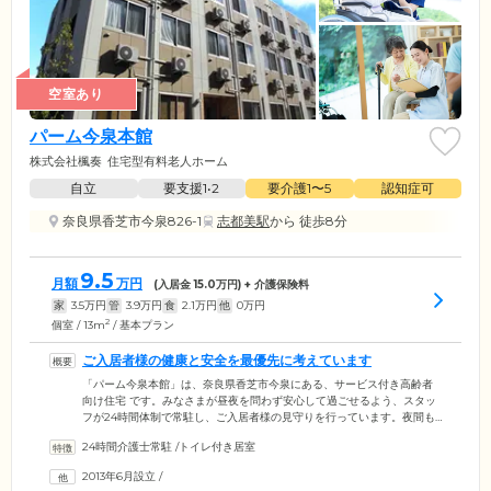
空室あり
パーム今泉本館
株式会社楓奏
住宅型有料老人ホーム
自立
要支援1•2
要介護1〜5
認知症可
奈良県香芝市今泉826-1
志都美駅
から 徒歩8分
9.5
月額
万円
(入居金
15.0
万円) + 介護保険料
家
3.5
万円
管
3.9
万円
食
2.1
万円
他
0
万円
2
個室 / 13m
/ 基本プラン
ご入居者様の健康と安全を最優先に考えています
「パーム今泉本館」は、奈良県香芝市今泉にある、サービス付き高齢者
向け住宅 です。みなさまが昼夜を問わず安心して過ごせるよう、スタッ
フが24時間体制で常駐し、ご入居者様の見守りを行っています。夜間も
スタッフがご定期的に巡回し、必要なケアサービスをご提供。ご入居者
24時間介護士常駐
/
トイレ付き居室
様が緊急の事態に直面した場合でも、すぐに対応できるよう努めていま
す。また、万が一の場合に備えて、病院との連携体制も整えています。
2013年6月設立
/
ご入居者様の健康と安全を最優先に考えた見守りとケアを行っています