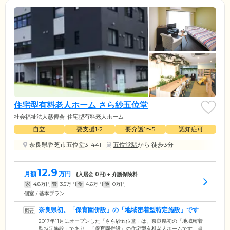
住宅型有料老人ホーム さら紗五位堂
社会福祉法人慈傳会
住宅型有料老人ホーム
自立
要支援1•2
要介護1〜5
認知症可
奈良県香芝市五位堂3-441-1
五位堂駅
から 徒歩3分
12.9
月額
万円
(入居金
0
円) + 介護保険料
家
4.8
万円
管
3.5
万円
食
4.6
万円
他
0
万円
個室 / 基本プラン
奈良県初。「保育園併設」の「地域密着型特定施設」です
2017年11月にオープンした「さら紗五位堂」は、奈良県初の「地域密着
型特定施設」であり、「保育園併設」の住宅型有料老人ホームです。当