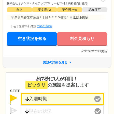
株式会社オクヤマ・タイアップCP
サービス付き高齢者向け住宅
自立
要支援1•2
要介護1〜5
認知症可
奈良県香芝市藤山２丁目１２２０番地１
近鉄下田駅
定員32名
/
電話
0745‐71‐5416
空き状況を知る
料金見積もり
※2026/07/08更新
施設の詳細を見る
約7秒に1人が利用！
ピッタリ
の施設を提案します
STEP
1
2