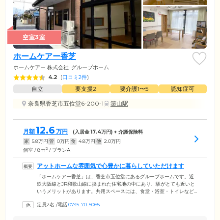
空室3室
ホームケアー香芝
ホームケアー 株式会社
グループホーム
4.2
(
口コミ2件
)
自立
要支援2
要介護1〜5
認知症可
奈良県香芝市五位堂6-200-1
築山駅
12.6
月額
万円
(入居金
17.4
万円) + 介護保険料
家
5.8
万円
管
0
万円
食
4.8
万円
他
2.0
万円
2
個室 / 8m
/ プランA
アットホームな雰囲気で心豊かに暮らしていただけます
「ホームケアー香芝」は、香芝市五位堂にあるグループホームです。近
鉄大阪線とJR和歌山線に挟まれた住宅地の中にあり、駅がとても近いと
いうメリットがあります。共用スペースには、食堂・浴室・トイレなど
を配置。食堂ではおいしいお食事を召し上がっていただけるほか、ご入
定員2名
/
電話
0745-70-5065
居者様同士の交流もお楽しみいただけます。小規模のグループホームな
らではのアットホームな雰囲気で、新しく入居された方もすぐに打ち解