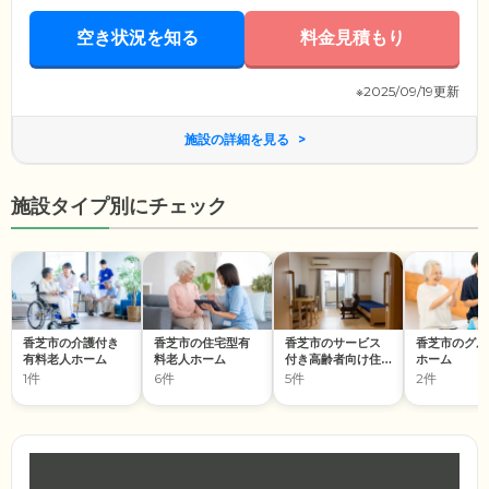
ので、安心してお過ごしください。
空き状況を知る
料金見積もり
※2025/09/19更新
施設の詳細を見る
施設タイプ別にチェック
香芝市の介護付き
香芝市の住宅型有
香芝市のサービス
香芝市のグル
有料老人ホーム
料老人ホーム
付き高齢者向け住
ホーム
宅
1件
6件
5件
2件