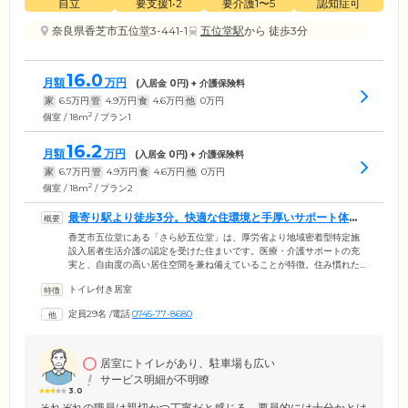
自立
要支援1•2
要介護1〜5
認知症可
奈良県香芝市五位堂3-441-1
五位堂駅
から 徒歩3分
16.0
月額
万円
(入居金
0
円) + 介護保険料
家
6.5
万円
管
4.9
万円
食
4.6
万円
他
0
万円
2
個室 / 18m
/ プラン1
16.2
月額
万円
(入居金
0
円) + 介護保険料
家
6.7
万円
管
4.9
万円
食
4.6
万円
他
0
万円
2
個室 / 18m
/ プラン2
最寄り駅より徒歩3分。快適な住環境と手厚いサポート体制
を両立しています
香芝市五位堂にある「さら紗五位堂」は、厚労省より地域密着型特定施
設入居者生活介護の認定を受けた住まいです。医療・介護サポートの充
実と、自由度の高い居住空間を兼ね備えていることが特徴。住み慣れた
地域で、お一人おひとりの心豊かな毎日を支援します。館内は空間デザ
トイレ付き居室
インにこだわり、ホテルのような高級感と居心地のよさを実現。明るく
広々としたロビー、くつろぎの大浴場、カラオケや映画を楽しめる多目
定員29名
/
電話
0745-77-8680
的ルームなどをご用意しています。その日の気分に合わせて、お好きな
場所で、安らぎのひとときをお過ごしください。そのほか当ホームは近
鉄大阪線「五位堂」駅より徒歩3分とアクセス良好。ご家族様のお越しの
際にも便利な立地です。
居室にトイレがあり、駐車場も広い
サービス明細が不明瞭
3.0
それぞれの職員は親切かつ丁寧だと感じる 要員的には十分かとは