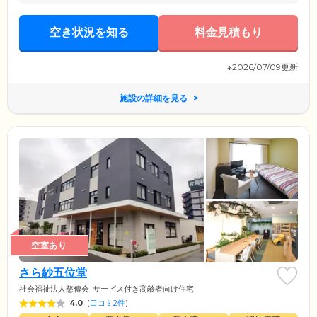
空き状況を知る
料金見積もり
※2026/07/09更新
施設の詳細を見る
空室あり
さら紗五位堂
社会福祉法人慈傳会
サービス付き高齢者向け住宅
4.0
(
口コミ2件
)