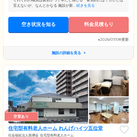
言えないが、なんとかなる 施設が新...
続きを見る
空き状況を知る
料金見積もり
※2026/07/08更新
施設の詳細を見る
空室あり
住宅型有料老人ホーム れんげハイツ五位堂
社会福祉法人慈傳会
住宅型有料老人ホーム