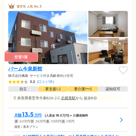
香芝市 人気 No.3
空室1室
パーム今泉新館
株式会社楓奏
サービス付き高齢者向け住宅
3.2
(
口コミ1件
)
自立
要支援1•2
要介護1〜5
認知症可
奈良県香芝市今泉826-2
志都美駅
から 徒歩8分
13.5
月額
万円
(入居金
18.0
万円) + 介護保険料
家
6.0
万円
管
3.6
万円
食
3.9
万円
他
0
万円
個室 / 基本プラン