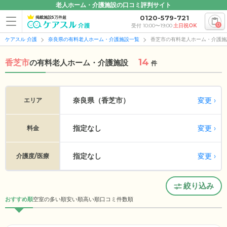
老人ホーム・介護施設の口コミ評判サイト
0120-579-721
掲載施設5万件超
0
受付 10:00〜19:00
土日祝OK
ケアスル 介護
奈良県の有料老人ホーム・介護施設一覧
香芝市の有料老人ホーム・介護施
14
香芝市
の
有料老人ホーム・介護施設
件
変更
奈良県（香芝市）
エリア
指定なし
変更
料金
指定なし
変更
介護度/医療
絞り込み
おすすめ順
空室の多い順
安い順
高い順
口コミ件数順