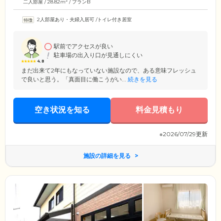
2
二人部屋 / 28.82m
/ プランB
2人部屋あり・夫婦入居可
/
トイレ付き居室
駅前でアクセスが良い
駐車場の出入り口が見通しにくい
4.8
まだ出来て2年にもなっていない施設なので、ある意味フレッシュ
で良いと思う。「真面目に働こうがい...
続きを見る
空き状況を知る
料金見積もり
※2026/07/29更新
施設の詳細を見る