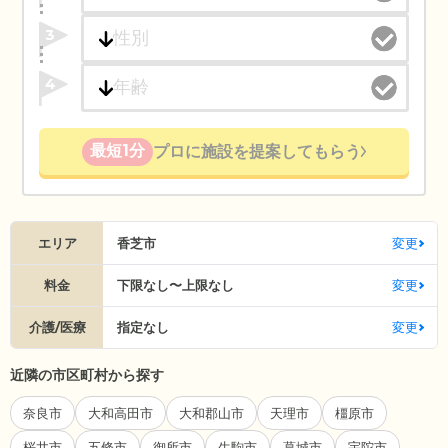
3
4
最短1分
プロに施設を提案してもらう
エリア
香芝市
変更
料金
下限なし〜上限なし
変更
介護/医療
指定なし
変更
近隣の市区町村から探す
奈良市
大和高田市
大和郡山市
天理市
橿原市
桜井市
五條市
御所市
生駒市
葛城市
宇陀市