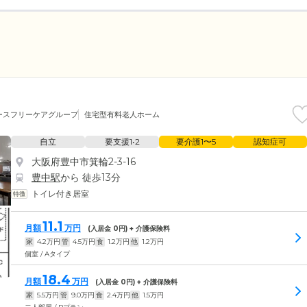
ースフリーケアグループ
住宅型有料老人ホーム
自立
要支援1•2
要介護1〜5
認知症可
大阪府豊中市箕輪2-3-16
豊中駅
から 徒歩13分
トイレ付き居室
11.1
月額
万円
(入居金
0
円) + 介護保険料
家
4.2
万円
管
4.5
万円
食
1.2
万円
他
1.2
万円
個室 / Aタイプ
18.4
月額
万円
(入居金
0
円) + 介護保険料
家
5.5
万円
管
9.0
万円
食
2.4
万円
他
1.5
万円