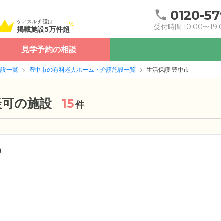
0120-57
ケアスル 介護は
受付時間 10:00〜19:
掲載施設5万件超
見学予約の相談
施設一覧
豊中市の有料老人ホーム・介護施設一覧
生活保護 豊中市
談可の施設
15
件
）