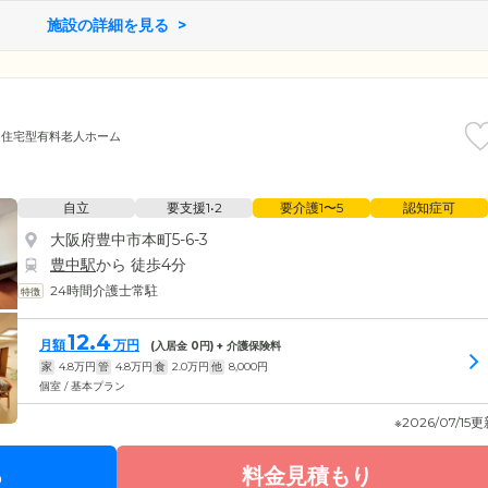
ールを完備。24時間常駐のスタッフが、ボタンひとつで各居室に
夜間も安心してお過ごしください。
施設の詳細を見る
住宅型有料老人ホーム
自立
要支援1•2
要介護1〜5
認知症可
大阪府豊中市本町5-6-3
豊中駅
から 徒歩4分
24時間介護士常駐
12.4
月額
万円
(入居金
0
円) + 介護保険料
家
4.8
万円
管
4.8
万円
食
2.0
万円
他
8,000
円
個室 / 基本プラン
※2026/07/15
る
料金見積もり