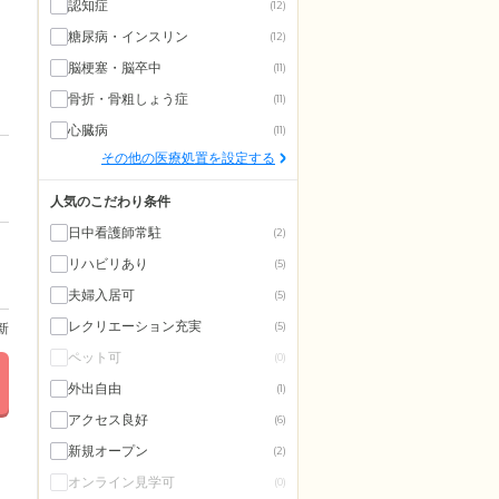
認知症
(12)
糖尿病・インスリン
(12)
脳梗塞・脳卒中
(11)
骨折・骨粗しょう症
(11)
心臓病
(11)
その他の医療処置を設定する
人気のこだわり条件
日中看護師常駐
(2)
リハビリあり
(5)
夫婦入居可
(5)
レクリエーション充実
更新
(5)
ペット可
(0)
外出自由
(1)
アクセス良好
(6)
新規オープン
(2)
オンライン見学可
(0)