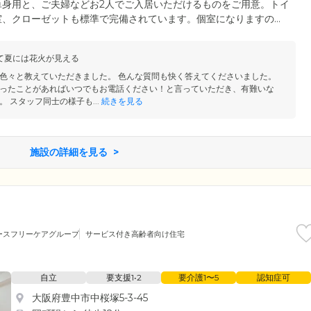
単身用と、ご夫婦などお2人でご入居いただけるものをご用意。トイ
室、クローゼットも標準で完備されています。個室になりますの
グで入浴やお料理を楽しむことが可能です。また、もしものときに
・トイレの各所に設置。ボタンひとつで24時間常駐しているスタ
て夏には花火が見える
不良やお怪我をされたときも、すぐに駆けつけてご対応いたします
色々と教えていただきました。 色んな質問も快く答えてくださいました。
ったことがあればいつでもお電話ください！と言っていただき、有難いな
 スタッフ同士の様子も...
続きを見る
施設の詳細を見る
ースフリーケアグループ
サービス付き高齢者向け住宅
自立
要支援1•2
要介護1〜5
認知症可
大阪府豊中市中桜塚5-3-45