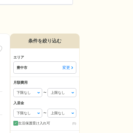
条件を絞り込む
エリア
変更
豊中市
月額費用
〜
入居金
〜
生活保護受け入れ可
(15)