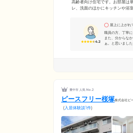
高齢者向け住宅です。お部屋は
レ、洗面のほかにキッチンや浴
で、ご自身のお好きなタイミン
備えてナースコールを寝室・浴室
屋上に上がれ
ッフと連絡できます。急な体調
ので安心です。
職員の方、丁寧に
また、分からなか
4.2
ぁ。と思いました。
豊中市 人気 No.2
ピースフリー桜塚
株式会社ピ
(
入居体験談1件
)