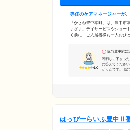
専任のケアマネージャーが
「かさね豊中本町」は、豊中市
まざま。デイサービスやショー
く前に、ご入居者様お一人おひ
たします。当施設では、要介護
スタッフのサポートを受けながら
阪急豊中駅に
前の方からの夜間のお問い合わ
説明して下さった
に答えてください
4.0
かったです。 阪急
はっぴーらいふ豊中Ⅱ