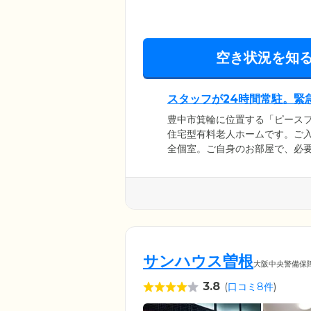
空き状況を知
スタッフが24時間常駐。緊
豊中市箕輪に位置する「ピース
住宅型有料老人ホームです。ご
全個室。ご自身のお部屋で、必
おふたりでご入居可能なお部屋
もご安心ください。ホーム内には
まの安否確認に努めています。
まで駆けつけ対応。プライベー
サンハウス曽根
大阪中央警備保
3.8
(
口コミ8件
)