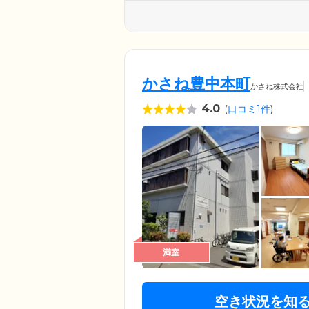
ます。また、全居室にはナースコ
駆けつけ対応いたしますので、
かさね豊中本町
かさね株式会社
4.0
(
口コミ1件
)
満室
空き状況を知