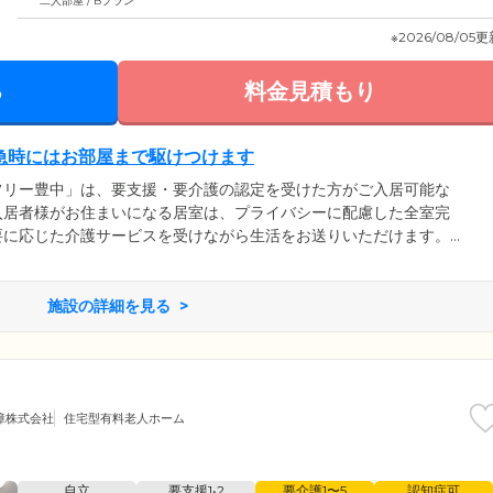
二人部屋 / Bプラン
※2026/08/05
る
料金見積もり
急時にはお部屋まで駆けつけます
フリー豊中」は、要支援・要介護の認定を受けた方がご入居可能な
入居者様がお住まいになる居室は、プライバシーに配慮した全室完
要に応じた介護サービスを受けながら生活をお送りいただけます。
もございますので、ご夫婦やごきょうだいでのご利用をお考えの方
スタッフが24時間常駐し、定期的に巡回を実施。ご入居のみなさ
また、各居室備え付けのナースコールを押せば、スタッフがお部屋
施設の詳細を見る
トな時間も安心してお過ごしいただけます。
障株式会社
住宅型有料老人ホーム
自立
要支援1•2
要介護1〜5
認知症可