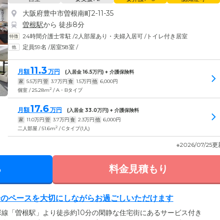
大阪府豊中市曽根南町2-11-35
曽根駅
から 徒歩8分
24時間介護士常駐
/
2人部屋あり・夫婦入居可
/
トイレ付き居室
定員59名
/
居室58室
/
11.3
月額
万円
(入居金
16.5
万円) + 介護保険料
家
5.5
万円
管
3.7
万円
食
1.5
万円
他
6,000
円
2
個室 / 25.28m
/ A・Bタイプ
17.6
月額
万円
(入居金
33.0
万円) + 介護保険料
家
11.0
万円
管
3.7
万円
食
2.3
万円
他
6,000
円
2
二人部屋 / 51.6m
/ Cタイプ(1人)
※2026/07/25
る
料金見積もり
身のペースを大切にしながらお過ごしいただけます
線「曽根駅」より徒歩約10分の閑静な住宅街にあるサービス付き