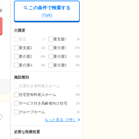
この条件で検索する
更新
(
15
件)
介護度
自立
要支援1
(0)
(1)
要支援2
要介護1
(2)
(14)
要介護2
要介護3
(14)
(15)
要介護4
要介護5
(15)
(15)
施設種別
介護付き有料老人ホーム
(0)
住宅型有料老人ホーム
(10)
サービス付き高齢者向け住宅
(2)
グループホーム
(1)
もっと見る（7件）
必要な医療処置