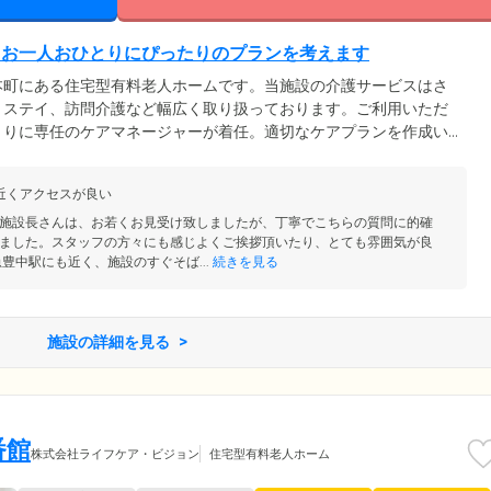
、お一人おひとりにぴったりのプランを考えます
本町にある住宅型有料老人ホームです。当施設の介護サービスはさ
トステイ、訪問介護など幅広く取り扱っております。ご利用いただ
とりに専任のケアマネージャーが着任。適切なケアプランを作成い
認定を受けた方々が、思い思いの時間を過ごしており、常駐の介護
生活しております。スタッフは24時間ご入居者様を支援。ご入居
近くアクセスが良い
せも対応しておりますので、ぜひお気軽にご連絡ください。
施設長さんは、お若くお見受け致しましたが、丁寧でこちらの質問に的確
ました。スタッフの方々にも感じよくご挨拶頂いたり、とても雰囲気が良
豊中駅にも近く、施設のすぐそば...
続きを見る
施設の詳細を見る
番館
株式会社ライフケア・ビジョン
住宅型有料老人ホーム