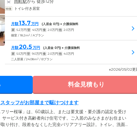
岡町駅
から 徒歩12分
トイレ付き居室
13.7
月額
万円
(入居金
0
円) + 介護保険料
家
5.2
万円
管
4.5
万円
食
2.0
万円
他
2.0
万円
2
個室 / 18.2m
/ Aプラン
20.5
月額
万円
(入居金
0
円) + 介護保険料
家
5.5
万円
管
9.0
万円
食
2.0
万円
他
4.0
万円
2
二人部屋 / 24.08m
/ Bプラン
※2026/05/02
る
料金見積もり
、スタッフがお部屋まで駆けつけます
フリー桜塚」は、60歳以上、または要支援・要介護の認定を受け
、サービス付き高齢者向け住宅です。ご入居のみなさまがお住まい
が取り付け、段差をなくした完全バリアフリー設計。トイレ、洗面
ほか、エアコンも設置。おひとりの時間も快適にお過ごしいただけ