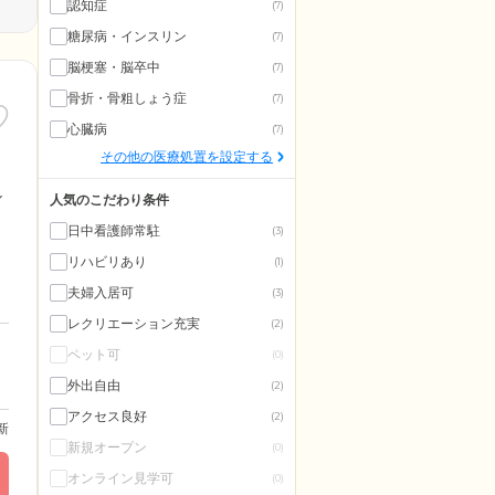
認知症
(7)
糖尿病・インスリン
(7)
脳梗塞・脳卒中
(7)
骨折・骨粗しょう症
(7)
心臓病
(7)
その他の医療処置を設定する
ル
人気のこだわり条件
日中看護師常駐
(3)
リハビリあり
(1)
夫婦入居可
(3)
レクリエーション充実
(2)
ペット可
(0)
外出自由
(2)
アクセス良好
(2)
更新
新規オープン
(0)
オンライン見学可
(0)