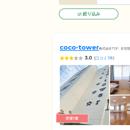
絞り込み
coco-tower
株式会社TDF
住宅
3.0
(
口コミ1件
)
空室1室