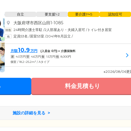
自立
要支援1•2
要介護1〜5
認知症可
大阪府堺市西区山田1-1085
24時間介護士常駐
/
2人部屋あり・夫婦入居可
/
トイレ付き居室
定員53名
/
居室53室
/
2041年8月設立
/
10.9
月額
万円
(入居金
0
円) + 介護保険料
家
4.0
万円
管
4.6
万円
食
1.5
万円
他
8,000
円
2
個室 / 18.2~25.2m
/ Aタイプ
※2026/08/06
る
料金見積もり
施設の詳細を見る