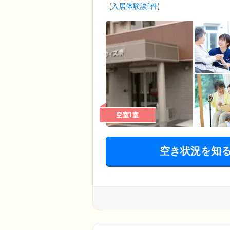
(
入居体験談1件
)
空室1室
空き状況を知