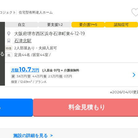
プロジェクト
住宅型有料老人ホーム
自立
要支援1•2
要介護1〜5
認知症可
大阪府堺市西区浜寺石津町東4-12-19
石津北駅
2人部屋あり・夫婦入居可
定員44名
/
居室44室
/
10.7
月額
万円
(入居金
0
円) + 介護保険料
家
3.8
万円
管
4.4
万円
食
2.5
万円
他
0
万円
2
個室 / 12.69m
/ プランA
※2026/04/01
る
料金見積もり
施設の詳細を見る