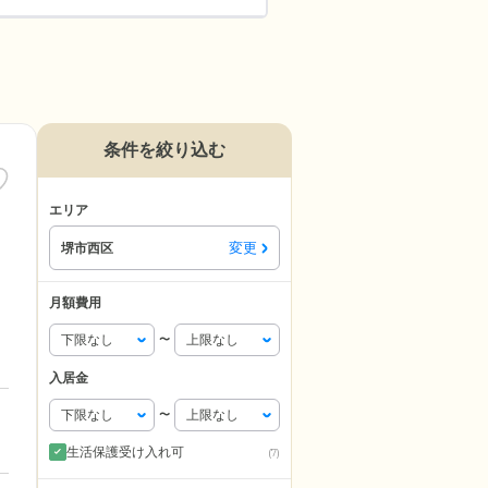
条件を絞り込む
エリア
変更
堺市西区
月額費用
〜
入居金
〜
生活保護受け入れ可
(7)