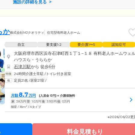
施設の詳細を見る
らか
株式会社MJクオリティ
住宅型有料老人ホーム
自立
要支援1•2
要介護1〜5
認知症可
大阪府堺市西区浜寺石津町西１丁１−１８ 有料老人ホームウェ
ハウスら・うららか
石津川駅
から 徒歩6分
24時間介護士常駐
/
トイレ付き居室
定員21名
/
居室21室
/
8.7
月額
万円
(入居金
0
円) + 介護保険料
家
3.8
万円
管
1.0
万円
食
3.9
万円
他
0
万円
2
個室 / 18m
/ Aタイプ
※2026/06/22
る
料金見積もり