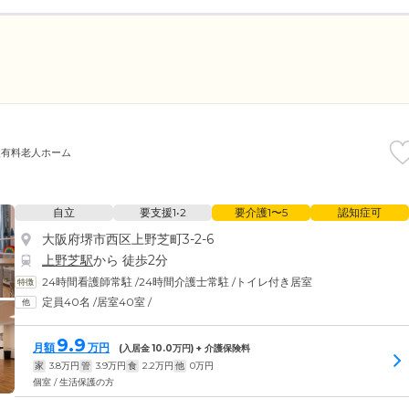
型有料老人ホーム
自立
要支援1•2
要介護1〜5
認知症可
大阪府堺市西区上野芝町3-2-6
上野芝駅
から 徒歩2分
24時間看護師常駐
/
24時間介護士常駐
/
トイレ付き居室
定員40名
/
居室40室
/
9.9
月額
万円
(入居金
10.0
万円) + 介護保険料
家
3.8
万円
管
3.9
万円
食
2.2
万円
他
0
万円
個室 / 生活保護の方