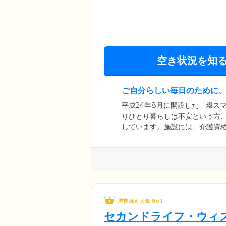
空き状況を知
ご自分らしい毎日のために
平成24年8月に開設した「燦ス
りひとり暮らしは不安という方
しています。施設には、介護資格
行い、不安のない毎日をサポー
を行います。体調急変など万が
など、迅速に対応。笑顔輝くご
堺市西区 人気 No.1
セカンドライフ・ウィ