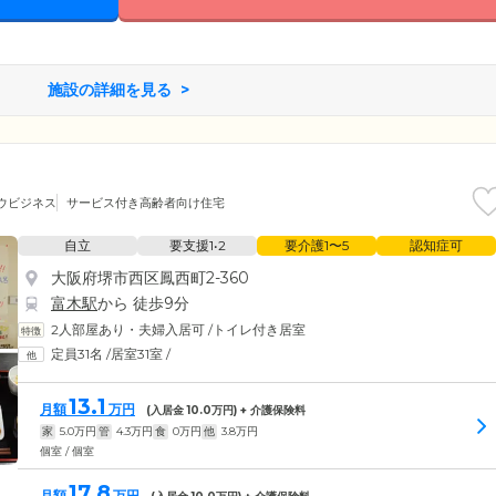
施設の詳細を見る
ウビジネス
サービス付き高齢者向け住宅
自立
要支援1•2
要介護1〜5
認知症可
大阪府堺市西区鳳西町2-360
富木駅
から 徒歩9分
2人部屋あり・夫婦入居可
/
トイレ付き居室
定員31名
/
居室31室
/
13.1
月額
万円
(入居金
10.0
万円) + 介護保険料
家
5.0
万円
管
4.3
万円
食
0
万円
他
3.8
万円
個室 / 個室
17.8
月額
万円