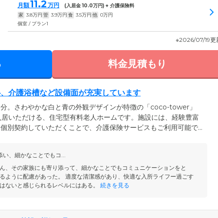
11.2
月額
万円
(入居金
10.0
万円) + 介護保険料
家
3.8
万円
管
3.9
万円
食
3.5
万円
他
0
万円
個室 / プラン1
※2026/07/19
る
料金見積もり
心、介護浴槽など設備面が充実しています
分。さわやかな白と青の外観デザインが特徴の「coco-tower」
入居いただける、住宅型有料老人ホームです。施設には、経験豊富
駐。個別契約していただくことで、介護保険サービスもご利用可能で
入浴や身体の清拭、着替え介助などの身体介護から、ベッドメイク
た生活援助サービスまで受けられます。浴室には、座ったまま入浴
い、細かなことでもコ...
トイレなど、各所に手すりを配置しました。ご入居者様がスムーズ
よう、設備面も充実しています。
ん、その家族にも寄り添って、細かなことでもコミュニケーションをと
るように配慮があった。 適度な清潔感があり、快適な入所ライフー過ごす
はないと感じられるレベルにはある。
続きを見る