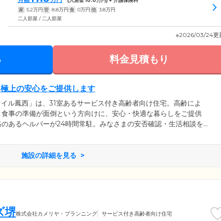
(入居金
10.0
万円) + 介護保険料
家
5.2
万円
管
8.8
万円
食
0
万円
他
3.8
万円
二人部屋 / 二人部屋
※2026/03/24
る
料金見積もり
、極上の安心をご提供します
マイル鳳西」は、31室あるサービス付き高齢者向け住宅。高齢によ
、食事の準備が面倒という方向けに、安心・快適な暮らしをご提供
のあるヘルパーが24時間常駐。みなさまの安否確認・生活相談を
トします。近隣の医療機関とも連携しており、しっかりと健康管理
一の場合も、救急車手配・症状の報告・ご家族のみなさまへの連絡
自分らしい毎日のために、極上の安心をご提供いたします。
施設の詳細を見る
ズ堺
株式会社カメリヤ・プランニング
サービス付き高齢者向け住宅