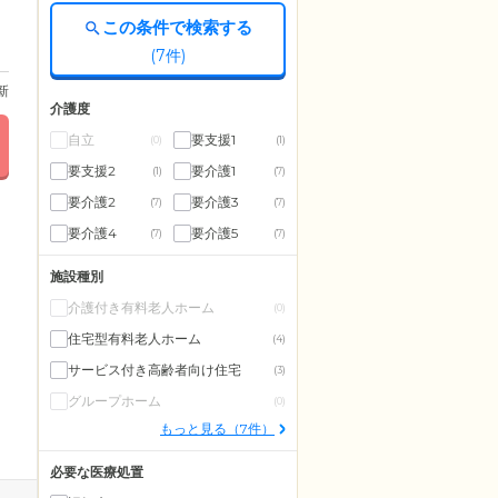
この条件で検索する
(
7
件)
更新
介護度
自立
要支援1
(0)
(1)
要支援2
要介護1
(1)
(7)
要介護2
要介護3
(7)
(7)
要介護4
要介護5
(7)
(7)
施設種別
介護付き有料老人ホーム
(0)
住宅型有料老人ホーム
(4)
サービス付き高齢者向け住宅
(3)
グループホーム
(0)
もっと見る（7件）
必要な医療処置