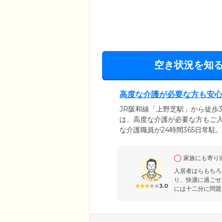
空き状況を知
高度な介護が必要な方も安
JR阪和線「上野芝駅」から徒歩3
は、高度な介護が必要な方もご
な介護職員が24時間365日常
す。食事のサポートをはじめ、
や買物代行、薬の受取りといっ
家族にも寄り添
できる介護浴槽を完備。廊下や
で安全に介護ケアが受けられる
入居者はらもちろ
り、快適に過ごせ
3.0
には十二分に問題