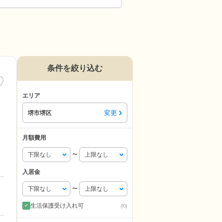
条件を絞り込む
エリア
変更
堺市堺区
月額費用
〜
入居金
〜
生活保護受け入れ可
(10)