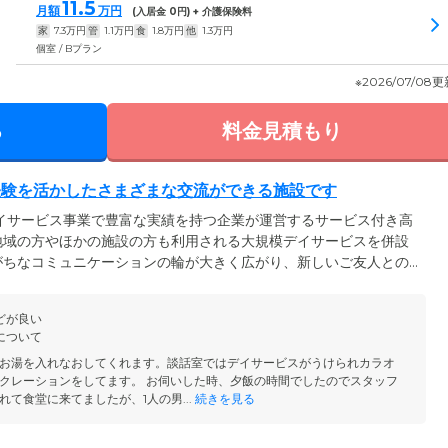
11.5
月額
万円
(入居金
0
円) + 介護保険料
家
7.3
万円
管
1.1
万円
食
1.8
万円
他
1.3
万円
個室 / Bプラン
※2026/07/08
る
料金見積もり
経験を活かしたさまざまな交流ができる施設です
イサービス事業で豊富な実績を持つ企業が運営するサービス付き高
地域の方やほかの施設の方も利用される大規模デイサービスを併設
がちなコミュニケーションの輪が大きく広がり、新しいご友人との
がら日々の生活を送れます。また、知り合いが多いということは、
してお過ごしいただける支えにもなります。もちろん、介護をはじ
どが良い
としていますのでご安心ください。24時間常駐する介護スタッフ
について
関との連携もしっかりと行っています。
お湯を入れなおしてくれます。談話室ではデイサービスがうけられカラオ
クレーションをしてます。 お伺いした時、夕飯の時間でしたのでスタッフ
て食堂に来てましたが、1人の男...
続きを見る