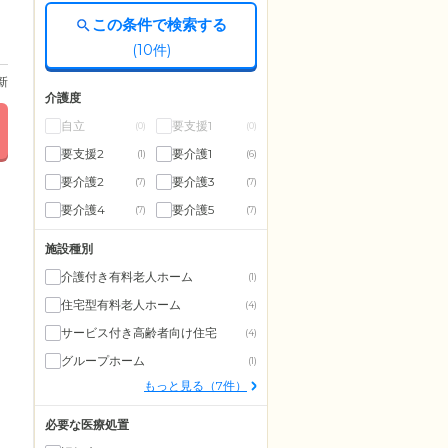
この条件で検索する
(
10
件)
更新
介護度
自立
要支援1
(0)
(0)
要支援2
要介護1
(1)
(6)
要介護2
要介護3
(7)
(7)
要介護4
要介護5
(7)
(7)
施設種別
介護付き有料老人ホーム
(1)
住宅型有料老人ホーム
(4)
サービス付き高齢者向け住宅
(4)
グループホーム
(1)
もっと見る（7件）
必要な医療処置