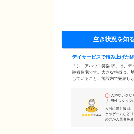
空き状況を知
デイサービスで積み上げた
「シニアハウス笑楽 堺」は、デ
齢者住宅です。大きな特徴は、
していること。施設内で完結し
出会いなど、刺激や発見をしな
精神的安定にもつながり、安心
入浴やレクな
めとするサポート体制もしっかり
男性スタッフ
のほか、看護師や近隣の医療機
入浴に際し毎回、
ケやゲームなどリ
3.4
の方が入居者を連れ