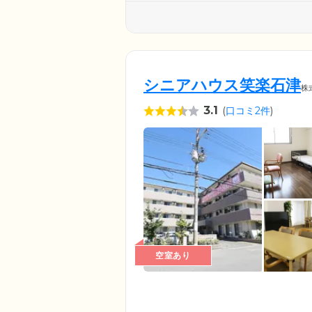
シニアハウス笑楽石津
株
3.1
(
口コミ2件
)
空室あり