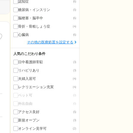
認知症
(6)
糖尿病・インスリン
(5)
脳梗塞・脳卒中
(6)
骨折・骨粗しょう症
(4)
心臓病
(6)
その他の医療処置を設定する
人気のこだわり条件
日中看護師常駐
(3)
リハビリあり
(3)
夫婦入居可
(4)
レクリエーション充実
(4)
ペット可
(0)
外出自由
(0)
アクセス良好
(5)
新規オープン
(3)
オンライン見学可
(2)