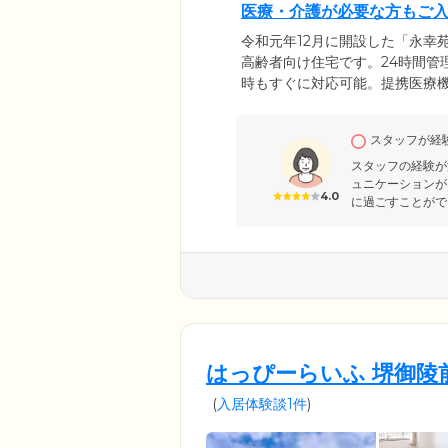
医療・介護が必要な方もご
令和元年12月に開設した「永幸
高齢者向け住宅です。24時間管
時もすぐに対応可能。提携医療
方も安心して入浴できる機械浴
も行います。日々の生活を快適
スタッフが経
守りから、訪問者の受付、郵便
の買い物など、幅広いサービス
スタッフの経験が
ュニケーションが
4.0
に過ごすことがで
はっぴーらいふ 堺御陵
(
入居体験談1件
)