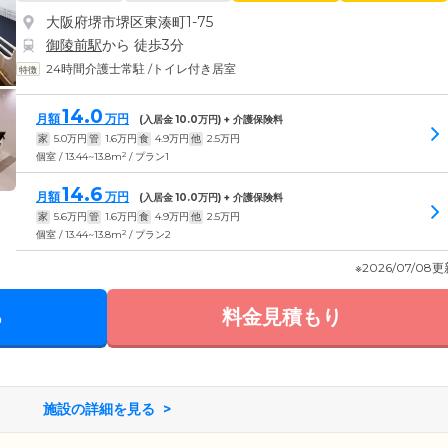
大阪府堺市堺区東湊町1-75
御陵前駅
から 徒歩3分
24時間介護士常駐
/
トイレ付き居室
14.0
月額
万円
(入居金
10.0
万円) + 介護保険料
家
5.0
万円
管
1.6
万円
食
4.9
万円
他
2.5
万円
2
個室 / 13.44~13.8m
/ プラン1
14.6
月額
万円
(入居金
10.0
万円) + 介護保険料
家
5.6
万円
管
1.6
万円
食
4.9
万円
他
2.5
万円
2
個室 / 13.44~13.8m
/ プラン2
※2026/07/08
る
料金見積もり
施設の詳細を見る