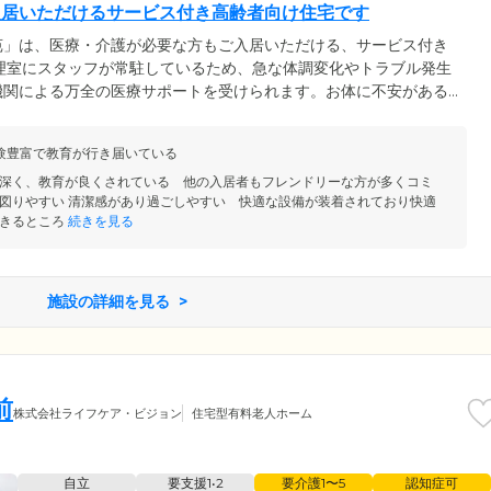
入居いただけるサービス付き高齢者向け住宅です
苑」は、医療・介護が必要な方もご入居いただける、サービス付き
理室にスタッフが常駐しているため、急な体調変化やトラブル発生
機関による万全の医療サポートを受けられます。お体に不安がある
も設置。訪問介護サービスを個別契約していただければ、入浴介助
にお過ごしいただけるよう、基本サービスも充実。ご入居者様の見
験豊富で教育が行き届いている
物や宅配の受取、行政への手続きの代行、公共料金の納付、緊急時
で毎日の快適な暮らしをお手伝いします。
深く、教育が良くされている 他の入居者もフレンドリーな方が多くコミ
図りやすい 清潔感があり過ごしやすい 快適な設備が装着されており快適
きるところ
続きを見る
施設の詳細を見る
前
株式会社ライフケア・ビジョン
住宅型有料老人ホーム
自立
要支援1•2
要介護1〜5
認知症可