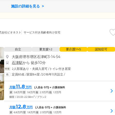
施設の詳細を見る
式会社ビオネスト
サービス付き高齢者向け住宅
自立
要支援1•2
要介護1〜5
認知症可
大阪府堺市堺区石津町3-14-54
石津駅
から 徒歩10分
2人部屋あり・夫婦入居可
/
トイレ付き居室
定員85名
/
居室84室
/
2018年11月設立
/
11.8
月額
万円
(入居金
0
円) + 介護保険料
家
5.8
万円
管
1.8
万円
食
2.9
万円
他
1.3
万円
2
個室 / 20.33~22.58m
/ プラン2
12.8
月額
万円
(入居金
0
円) + 介護保険料
家
6.8
万円
管
1.8
万円
食
2.9
万円
他
1.3
万円