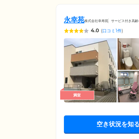
永幸苑
株式会社幸寿苑
サービス付き高齢
4.0
(
口コミ1件
)
満室
空き状況を知