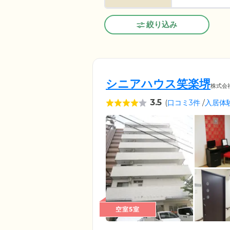
絞り込み
シニアハウス笑楽堺
株式会
3.5
(
口コミ3件
/
入居体
空室5室