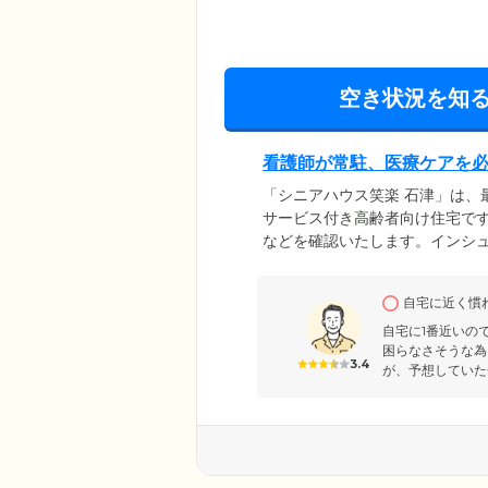
空き状況を知
看護師が常駐、医療ケアを
「シニアハウス笑楽 石津」は、
サービス付き高齢者向け住宅です
などを確認いたします。インシ
方のご対応も可能です。ほかに
軽にご相談ください。近隣の医
自宅に近く慣
いながら、ご入居者様に安心し
調剤、訪問歯科なども定期的に
自宅に1番近いの
困らなさそうな為
3.4
が、予想していた