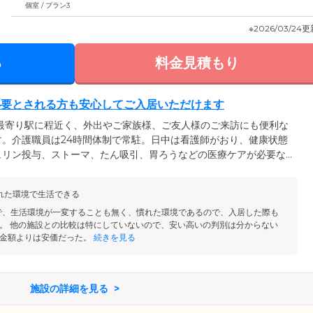
個室 / プラン3
※2026/03/24
る
料金見積もり
必要とされる方も安心してご入居いただけます
最寄り駅に程近く、外出やご家族様、ご友人様のご来訪にも便利な
。介護職員は24時間体制で常駐。日中は看護師がおり、健康状態
ュリン投与、ストーマ、たん吸引、胃ろうなどの医療ケアが必要な
も対応可能な症状がございますので、ご入居をお考えの方は、お気
療機関、看護師、介護スタッフが情報共有し、連携をしっかりと行
れた環境で生活できる
てお過ごしいただけるようにサポートいたします。そのほか、訪問
実施しています。
で、生活環境が一変することも無く、慣れた環境であるので、入居した際も
。 他の施設との比較は特にしていないので、安い高いの判別は分からない
金額よりは安価だった。
続きを見る
施設の詳細を見る