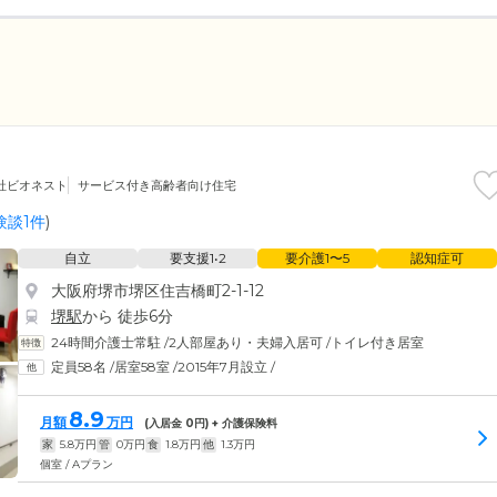
社ビオネスト
サービス付き高齢者向け住宅
験談1件
)
自立
要支援1•2
要介護1〜5
認知症可
大阪府堺市堺区住吉橋町2-1-12
堺駅
から 徒歩6分
24時間介護士常駐
/
2人部屋あり・夫婦入居可
/
トイレ付き居室
定員58名
/
居室58室
/
2015年7月設立
/
8.9
月額
万円
(入居金
0
円) + 介護保険料
家
5.8
万円
管
0
万円
食
1.8
万円
他
1.3
万円
個室 / Aプラン