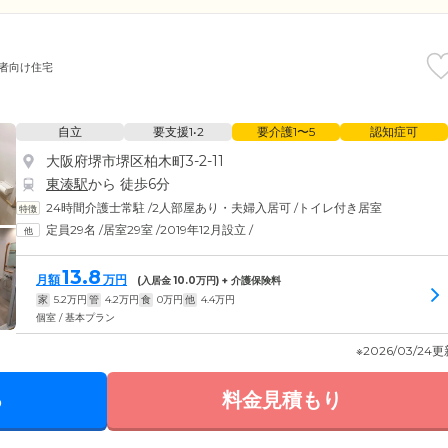
者向け住宅
自立
要支援1•2
要介護1〜5
認知症可
大阪府堺市堺区柏木町3-2-11
東湊駅
から 徒歩6分
24時間介護士常駐
/
2人部屋あり・夫婦入居可
/
トイレ付き居室
定員29名
/
居室29室
/
2019年12月設立
/
13.8
月額
万円
(入居金
10.0
万円) + 介護保険料
家
5.2
万円
管
4.2
万円
食
0
万円
他
4.4
万円
個室 / 基本プラン
※2026/03/24
る
料金見積もり