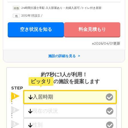
24時間介護士常駐
/
2人部屋あり・夫婦入居可
/
トイレ付き居室
2012年1月設立
/
空き状況を知る
料金見積もり
※2026/04/01更新
施設の詳細を見る
約7秒に1人が利用！
ピッタリ
の施設を提案します
STEP
1
2
3