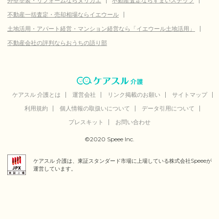
外壁塗装・リフォームならヌリカエ
不動産査定ならすまいステップ
不動産一括査定・売却相場ならイエウール
土地活用・アパート経営・マンション経営なら「イエウール土地活用」
不動産会社の評判ならおうちの語り部
ケアスル 介護とは
運営会社
リンク掲載のお願い
サイトマップ
利用規約
個人情報の取扱いについて
データ引用について
プレスキット
お問い合わせ
©2020 Speee Inc.
ケアスル 介護は、東証スタンダード市場に上場している株式会社Speeeが
運営しています。