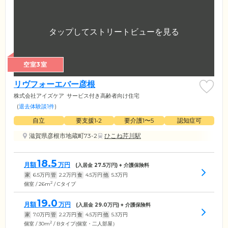
空室3室
リヴフォーエバー彦根
株式会社アイズケア
サービス付き高齢者向け住宅
(
退去体験談1件
)
自立
要支援1•2
要介護1〜5
認知症可
滋賀県彦根市地蔵町73-2
ひこね芹川駅
18.5
月額
万円
(入居金
27.5
万円) + 介護保険料
家
6.5
万円
管
2.2
万円
食
4.5
万円
他
5.3
万円
2
個室 / 26m
/ Cタイプ
19.0
月額
万円
(入居金
29.0
万円) + 介護保険料
家
7.0
万円
管
2.2
万円
食
4.5
万円
他
5.3
万円
2
個室 / 30m
/ Bタイプ(個室・二人部屋）