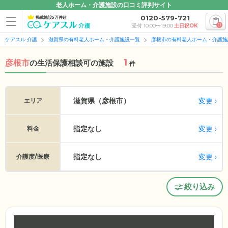
老人ホーム・介護施設の口コミ評判サイト
0120-579-721
掲載施設5万件超
0
受付 10:00〜19:00
土日祝OK
ケアスル 介護
滋賀県の有料老人ホーム・介護施設一覧
彦根市の有料老人ホーム・介護施
1
彦根市
の
生活保護相談可の施設
件
変更
滋賀県（彦根市）
エリア
指定なし
変更
料金
指定なし
変更
介護度/医療
絞り込み