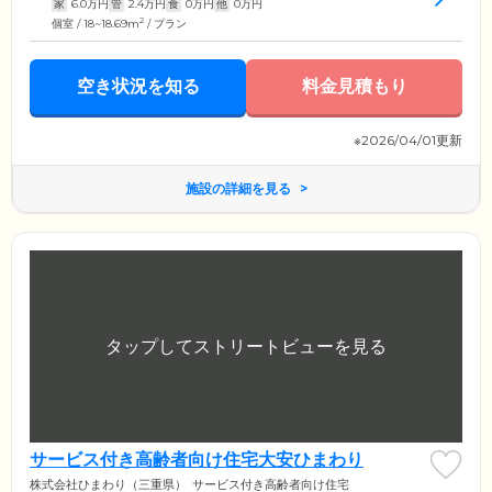
家
6.0
万円
管
2.4
万円
食
0
万円
他
0
万円
2
個室 / 18~18.69m
/ プラン
空き状況を知る
料金見積もり
※2026/04/01更新
施設の詳細を見る
サービス付き高齢者向け住宅大安ひまわり
株式会社ひまわり（三重県）
サービス付き高齢者向け住宅