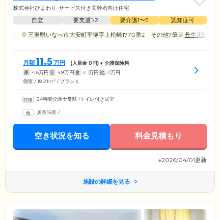
株式会社ひまわり
サービス付き高齢者向け住宅
自立
要支援1•2
要介護1〜5
認知症可
三重県いなべ市大安町平塚字上松崎1770番2 その他7筆
丹生川駅
11.5
月額
万円
(入居金
0
円) + 介護保険料
家
4.6
万円
管
4.8
万円
食
2.1
万円
他
0
万円
2
個室 / 18.21m
/ プラン１
24時間介護士常駐
/
トイレ付き居室
居室16室
/
空き状況を知る
料金見積もり
※2026/04/01更新
施設の詳細を見る