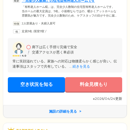
「完全少人数制」の住宅型有料老人ホームです
「有料老人ホーム椛」は、完全少人数制の住宅型有料老人ホームです。
当ホームの最大定員は、9名。小規模ならではの、暖かくアットホームな
雰囲気が魅力です。完全少人数制のため、ケアスタッフの目が十分に届
く範囲で、安心して日常生活を送っていただくことが可能。専門の知識
2人部屋あり・夫婦入居可
を持った経験豊富なスタッフが、ご入居者様の状態を適宜確認しなが
ら、適切なタイミングでお声掛けやサポートを行います。それにより、
定員9名
/
居室9室
/
認知症の方や歩行器・車いすを使用されているご入居者様にも、より活
動的な生活をしていただけるよう「その方らしい」暮らしをさりげなく
支援しています。
廊下は広く手摺り完備で安全
交通アクセスが悪く車必須
4.0
常に笑顔溢れている。家族への対応は物腰柔らかく感じが良い。伝
達事項はスタッフで共有している。 ...
続きを見る
空き状況を知る
料金見積もり
※2026/04/24更新
施設の詳細を見る