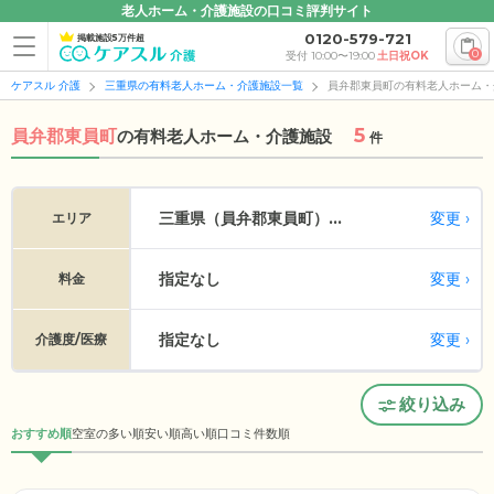
老人ホーム・介護施設の口コミ評判サイト
0120-579-721
掲載施設5万件超
0
受付 10:00〜19:00
土日祝OK
ケアスル 介護
三重県の有料老人ホーム・介護施設一覧
員弁郡東員町の有料老人ホーム・
5
員弁郡東員町
の
有料老人ホーム・介護施設
件
変更
三重県（員弁郡東員町）...
エリア
指定なし
変更
料金
指定なし
変更
介護度/医療
絞り込み
おすすめ順
空室の多い順
安い順
高い順
口コミ件数順