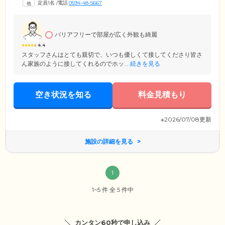
定員1名
/
電話
0594-48-5667
レを設置しておりますので、車いすの方も快適にご使用が可能です。
「100人いれば100通りの介護」をモットーに、当ホームでは温もりある
介護ケアをつうじて、みなさまの快適な毎日を支援いたします。
バリアフリーで部屋が広く外観も綺麗
4.4
スタッフさんはとても親切で、いつも優しくて接してくださり皆さ
ん家族のように接してくれるのでホッ...
続きを見る
空き状況を知る
料金見積もり
※2026/07/08更新
施設の詳細を見る
1
1~5 件 全 5 件中
カンタン60秒で申し込み