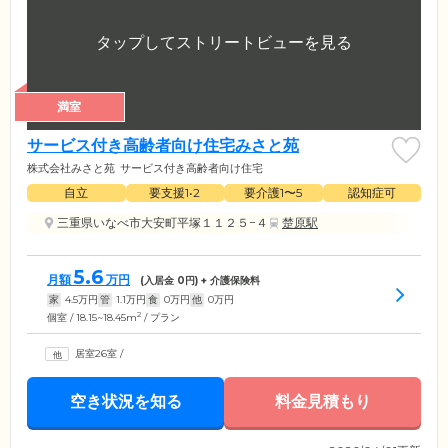
満室
サービス付き高齢者向け住宅みさと苑
株式会社みさと苑
サービス付き高齢者向け住宅
自立
要支援1•2
要介護1〜5
認知症可
三重県いなべ市大安町平塚１１２５−４
楚原駅
5.6
月額
万円
(入居金
0
円) + 介護保険料
家
4.5
万円
管
1.1
万円
食
0
万円
他
0
万円
2
個室 / 18.15~18.45m
/ プラン
居室26室
/
空き状況を知る
料金見積もり