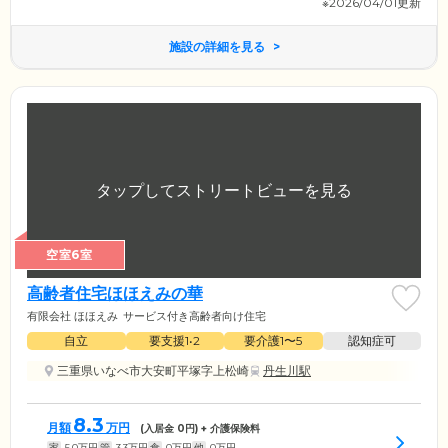
※2026/04/01更新
施設の詳細を見る
空室6室
高齢者住宅ほほえみの華
有限会社 ほほえみ
サービス付き高齢者向け住宅
自立
要支援1•2
要介護1〜5
認知症可
三重県いなべ市大安町平塚字上松崎
丹生川駅
8.3
月額
万円
(入居金
0
円) + 介護保険料
家
5.0
万円
管
3.3
万円
食
0
万円
他
0
万円