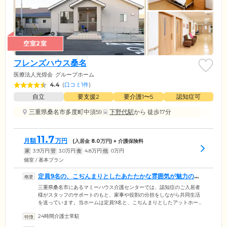
空室2室
フレンズハウス桑名
医療法人光煌会
グループホーム
4.4
(
口コミ1件
)
自立
要支援2
要介護1〜5
認知症可
三重県桑名市多度町中須59
下野代駅
から 徒歩17分
11.7
月額
万円
(入居金
8.0
万円) + 介護保険料
家
3.9
万円
管
3.0
万円
食
4.8
万円
他
0
万円
個室 / 基本プラン
定員9名の、こぢんまりとしたあたたかな雰囲気が魅力の住
まいです
三重県桑名市にあるマミーハウス介護センターでは、認知症のご入居者
様がスタッフのサポートのもと、家事や役割の分担をしながら共同生活
を送っています。当ホームは定員9名と、こぢんまりとしたアットホーム
な雰囲気が魅力。生活の拠点となるお部屋は、プライバシーに配慮した
24時間介護士常駐
個室をご用意しました。共有スペースの食堂では、ご入居者様同士での
交流をお楽しみください。トイレはユニバーサルデザインの多機能トイ