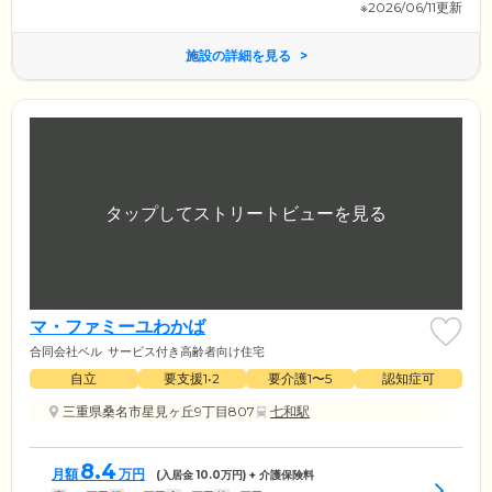
※2026/06/11更新
施設の詳細を見る
マ・ファミーユわかば
合同会社ベル
サービス付き高齢者向け住宅
自立
要支援1•2
要介護1〜5
認知症可
三重県桑名市星見ヶ丘9丁目807
七和駅
8.4
月額
万円
(入居金
10.0
万円) + 介護保険料