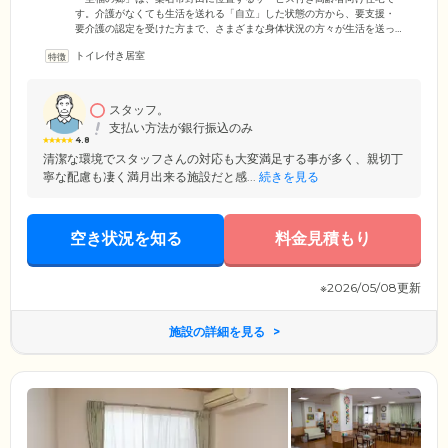
す。介護がなくても生活を送れる「自立」した状態の方から、要支援・
要介護の認定を受けた方まで、さまざまな身体状況の方々が生活を送っ
ています。ご入居者様がお住まいになる居室は全23室の全室完全個室。
トイレ付き居室
各居室にはトイレや洗面台、クローゼットを設置しており、プライベー
トな時間も快適にお過ごしいただけます。また、2階建ての当ホームに
は、各階に合計5ヶ所の浴室を配置。足をのばしてゆっくりご入浴いただ
ける浴槽を設置しておりますので、のんびりとおくつろぎください。
スタッフ。
支払い方法が銀行振込のみ
4.8
清潔な環境でスタッフさんの対応も大変満足する事が多く、親切丁
寧な配慮も凄く満月出来る施設だと感...
続きを見る
空き状況を知る
料金見積もり
※2026/05/08更新
施設の詳細を見る