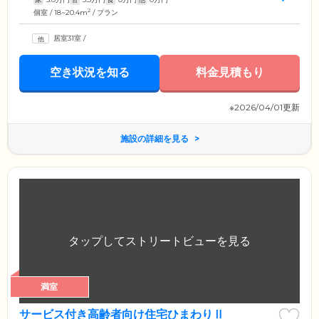
2
個室 / 18~20.4m
/ プラン
居室31室
/
空き状況を知る
料金見積もり
※2026/04/01更新
施設の詳細を見る
満室
サービス付き高齢者向け住宅ひまわりⅡ