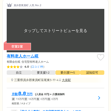
員弁郡東員町 人気 No.2
空室2室
有料老人ホーム椛
有限会社椛
住宅型有料老人ホーム
4.0
(
口コミ1件
)
自立
要支援1•2
要介護1〜5
認知症可
三重県員弁郡東員町笹尾東3-17-4
大泉駅
8.8
月額
万円
(入居金
0
円) + 介護保険料
家
7.3
万円
管
1.5
万円
食
0
万円
他
0
万円
相部屋 / Aタイプ