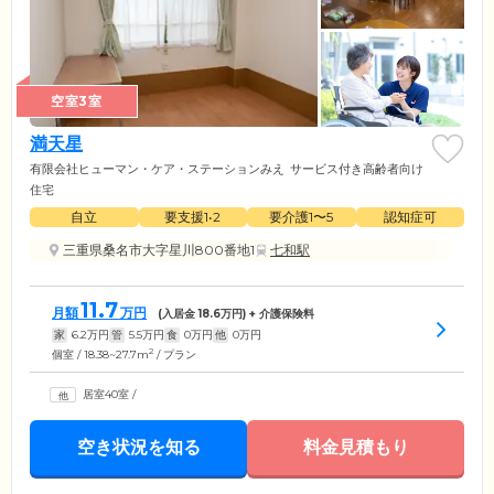
空室3室
満天星
有限会社ヒューマン・ケア・ステーションみえ
サービス付き高齢者向け
住宅
自立
要支援1•2
要介護1〜5
認知症可
三重県桑名市大字星川800番地1
七和駅
11.7
月額
万円
(入居金
18.6
万円) + 介護保険料
家
6.2
万円
管
5.5
万円
食
0
万円
他
0
万円
2
個室 / 18.38~27.7m
/ プラン
居室40室
/
空き状況を知る
料金見積もり