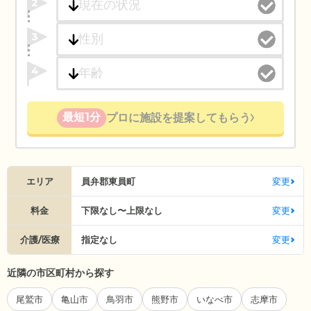
2
3
4
最短1分
プロに施設を提案してもらう
エリア
員弁郡東員町
変更
料金
下限なし〜上限なし
変更
介護/医療
指定なし
変更
近隣の市区町村から探す
尾鷲市
亀山市
鳥羽市
熊野市
いなべ市
志摩市