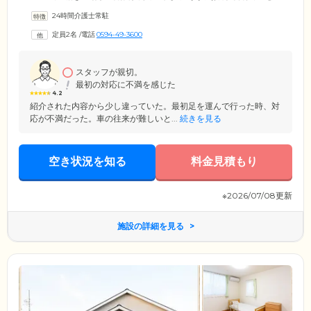
った基本的なお声がけはもちろん、必要に応じて水分摂取の促しやレク
24時間介護士常駐
リエーション参加のお誘いなど、より活動的で充実した生活をお過ごし
いただけるよう、リハビリテーションの観点からもアプローチ。能動的
定員2名
/
電話
0594-49-3600
にいきいきと暮らせる、アットホームな雰囲気づくりを大切にしていま
す。いつまでも安心して暮らせる環境を整えておりますので、ぜひお気
軽にお問合せください。
スタッフが親切。
最初の対応に不満を感じた
4.2
紹介された内容から少し違っていた。最初足を運んで行った時、対
応が不満だった。車の往来が難しいと...
続きを見る
空き状況を知る
料金見積もり
※2026/07/08更新
施設の詳細を見る