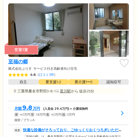
空室1室
至福の郷
株式会社ぶりす
サービス付き高齢者向け住宅
4.6
(
口コミ3件
)
自立
要支援1•2
要介護1〜5
認知症可
三重県桑名市野田3-8-1
星川駅
から 徒歩25分
9.8
月額
万円
(入居金
29.4
万円) + 介護保険料
家
4.0
万円
管
1.8
万円
食
4.0
万円
他
0
万円
個室 / プランA
快適な設備がそろっており、ごゆっくりおくつろぎいただけ
ます
「至福の郷」は、桑名市野田に位置するサービス付き高齢者向け住宅で