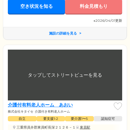
空き状況を知る
料金見積もり
※2026/04/01更新
施設の詳細を見る
介護付有料老人ホーム あおい
株式会社キタイセ
介護付き有料老人ホーム
自立
要支援1•2
要介護1〜5
認知症可
三重県員弁郡東員町長深２１２６－１
東員駅