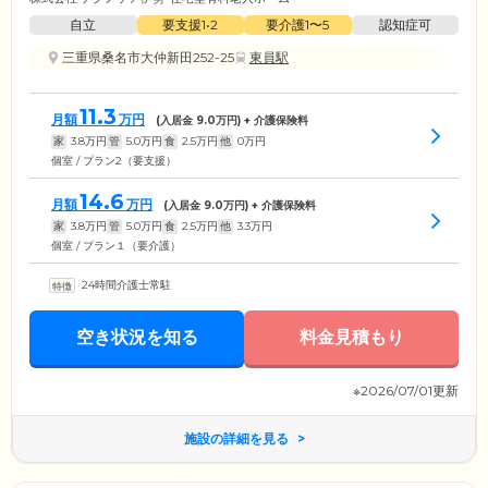
自立
要支援1•2
要介護1〜5
認知症可
三重県桑名市大仲新田252-25
東員駅
11.3
月額
万円
(入居金
9.0
万円) + 介護保険料
家
3.8
万円
管
5.0
万円
食
2.5
万円
他
0
万円
個室 / プラン2（要支援）
14.6
月額
万円
(入居金
9.0
万円) + 介護保険料
家
3.8
万円
管
5.0
万円
食
2.5
万円
他
3.3
万円
個室 / プラン１（要介護）
24時間介護士常駐
空き状況を知る
料金見積もり
※2026/07/01更新
施設の詳細を見る