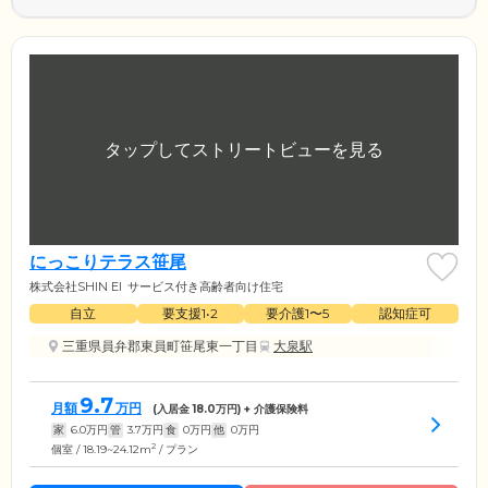
にっこりテラス笹尾
株式会社SHIN EI
サービス付き高齢者向け住宅
自立
要支援1•2
要介護1〜5
認知症可
三重県員弁郡東員町笹尾東一丁目
大泉駅
9.7
月額
万円
(入居金
18.0
万円) + 介護保険料
家
6.0
万円
管
3.7
万円
食
0
万円
他
0
万円
2
個室 / 18.19~24.12m
/ プラン