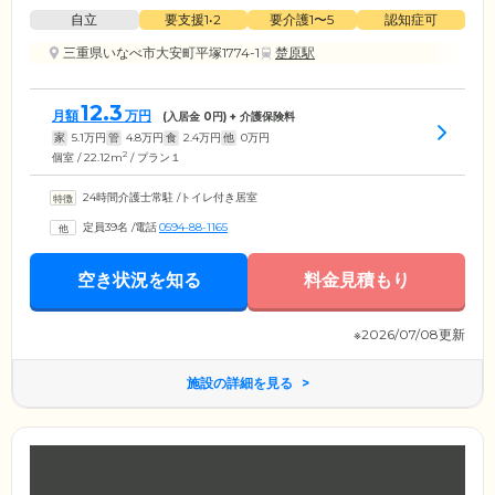
自立
要支援1•2
要介護1〜5
認知症可
三重県いなべ市大安町平塚1774-1
楚原駅
12.3
月額
万円
(入居金
0
円) + 介護保険料
家
5.1
万円
管
4.8
万円
食
2.4
万円
他
0
万円
2
個室 / 22.12m
/ プラン１
24時間介護士常駐
/
トイレ付き居室
定員39名
/
電話
0594-88-1165
空き状況を知る
料金見積もり
※2026/07/08更新
施設の詳細を見る