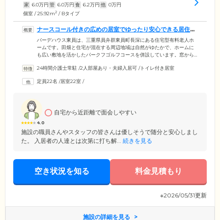
家
6.0
万円
管
6.0
万円
食
6.2
万円
他
0
万円
2
個室 / 25.92m
/ Bタイプ
ナースコール付きの広めの居室でゆったり安心できる居住環
境です
バーデハウス東員は、三重県員弁群東員町長深にある住宅型有料老人ホ
ームです。田畑と住宅が混在する周辺地域は自然がゆたかで、ホームに
も広い敷地を活かしたパークフゴルフコースを併設しています。窓から
天然芝が見える景観を楽しむことができ、完全個室のお部屋も広めの間
24時間介護士常駐
/
2人部屋あり・夫婦入居可
/
トイレ付き居室
取りです。ミニキッチン・トイレ・収納付きで、ゆったりとお過ごしい
ただけます。館内は防災・セキュリティ対策が万全で、お部屋にはナー
定員22名
/
居室22室
/
スコールを設置。緊急時にご通報をいただくと、スタッフが駆けつけま
す。スタッフは24時間体制で常駐していますから、安心して日常生活を
お楽しみください。
自宅から近距離で面会しやすい
4.0
施設の職員さんやスタッフの皆さんは優しそうで随分と安心しまし
た。 入居者の人達とは次第に打ち解...
続きを見る
空き状況を知る
料金見積もり
※2026/05/31更新
施設の詳細を見る