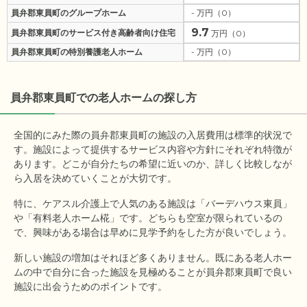
員弁郡東員町のグループホーム
- 万円（0）
9.7
員弁郡東員町のサービス付き高齢者向け住宅
万円（0）
員弁郡東員町の特別養護老人ホーム
- 万円（0）
員弁郡東員町
での老人ホームの探し方
全国的にみた際の員弁郡東員町の施設の入居費用は標準的状況で
す。施設によって提供するサービス内容や方針にそれぞれ特徴が
あります。どこが自分たちの希望に近いのか、詳しく比較しなが
ら入居を決めていくことが大切です。
特に、ケアスル介護上で人気のある施設は「バーデハウス東員」
や「有料老人ホーム椛」です。どちらも空室が限られているの
で、興味がある場合は早めに見学予約をした方が良いでしょう。
新しい施設の増加はそれほど多くありません。既にある老人ホー
ムの中で自分に合った施設を見極めることが員弁郡東員町で良い
施設に出会うためのポイントです。