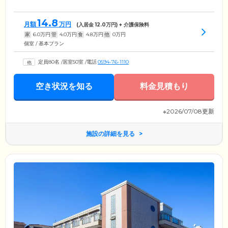
14.8
月額
万円
(入居金
12.0
万円) + 介護保険料
家
6.0
万円
管
4.0
万円
食
4.8
万円
他
0
万円
個室 / 基本プラン
定員80名
/
居室50室
/
電話
0594-76-1110
空き状況を知る
料金見積もり
※2026/07/08更新
施設の詳細を見る