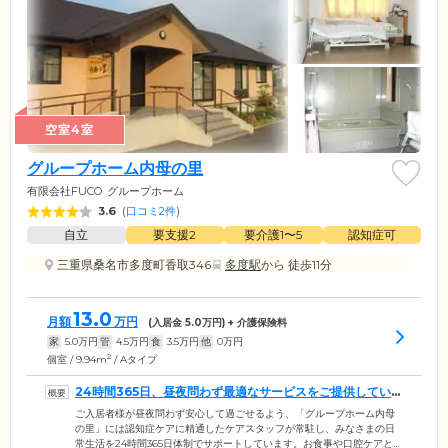
空室4室
グループホーム内母の里
有限会社FUCO
グループホーム
3.6
(
口コミ2件
)
自立
要支援2
要介護1〜5
認知症可
三重県桑名市多度町香取346
多度駅
から 徒歩11分
13.0
月額
万円
(入居金
5.0
万円) + 介護保険料
家
5.0
万円
管
4.5
万円
食
3.5
万円
他
0
万円
2
個室 / 9.94m
/ Aタイプ
24時間365日、昼夜問わず最適なサービスをご提供していま
す
ご入居者様が昼夜問わず安心して過ごせるよう、「グループホーム内母
の里」には認知症ケアに精通したケアスタッフが常駐し、みなさまの日
常生活を24時間365日体制でサポートしています。お食事や口腔ケアとい