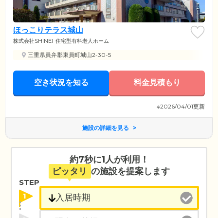
ほっこりテラス城山
株式会社SHINEI
住宅型有料老人ホーム
三重県員弁郡東員町城山2-30-5
空き状況を知る
料金見積もり
※2026/04/01更新
施設の詳細を見る
約7秒に1人が利用！
ピッタリ
の施設を提案します
STEP
1