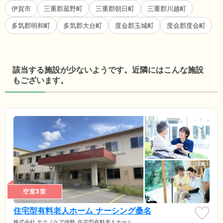
伊賀市
三重郡菰野町
三重郡朝日町
三重郡川越町
多気郡明和町
多気郡大台町
度会郡玉城町
度会郡度会町
該当する施設が少ないようです。近隣にはこんな施設
もございます。
空室3室
住宅型有料老人ホーム ナーシング桑名
株式会社 テクノケア伊勢
住宅型有料老人ホーム