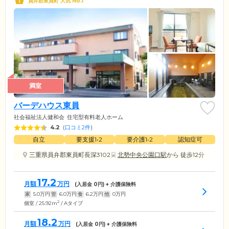
員弁郡東員町 人気 No.1
満室
バーデハウス東員
社会福祉法人健和会
住宅型有料老人ホーム
4.2
(
口コミ2件
)
自立
要支援1•2
要介護1•2
認知症可
三重県員弁郡東員町長深3102
北勢中央公園口駅
から 徒歩12分
17.2
月額
万円
(入居金
0
円) + 介護保険料
家
5.0
万円
管
6.0
万円
食
6.2
万円
他
0
万円
2
個室 / 25.92m
/ Aタイプ
18.2
月額
万円
(入居金
0
円) + 介護保険料