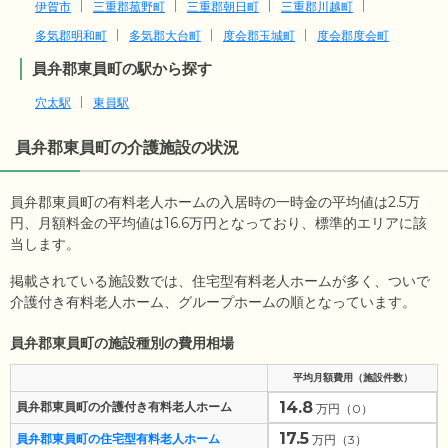
伊賀市
三重郡菰野町
三重郡朝日町
三重郡川越町
多気郡明和町
多気郡大台町
度会郡玉城町
度会郡度会町
員弁郡東員町の駅から探す
穴太駅
東員駅
員弁郡東員町
の介護施設の状況
員弁郡東員町の有料老人ホームの入居時の一時金の平均値は
2.5
万
円、月額料金の平均値は
16.6
万円となっており、標準的エリアに該
当します。
掲載されている施設数では、住宅型有料老人ホームが多く、ついで
介護付き有料老人ホーム、グループホームの順となっています。
員弁郡東員町の施設種別の費用相場
平均月額費用（施設件数）
14.8
員弁郡東員町の介護付き有料老人ホーム
万円（0）
17.5
員弁郡東員町の住宅型有料老人ホーム
万円（3）