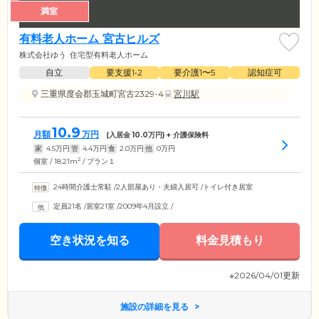
満室
有料老人ホーム 宮古ヒルズ
株式会社ゆう
住宅型有料老人ホーム
自立
要支援1•2
要介護1〜5
認知症可
三重県度会郡玉城町宮古2329-4
宮川駅
10.9
月額
万円
(入居金
10.0
万円) + 介護保険料
家
4.5
万円
管
4.4
万円
食
2.0
万円
他
0
万円
2
個室 / 18.21m
/ プラン１
24時間介護士常駐
/
2人部屋あり・夫婦入居可
/
トイレ付き居室
定員21名
/
居室21室
/
2009年4月設立
/
空き状況を知る
料金見積もり
※2026/04/01更新
施設の詳細を見る