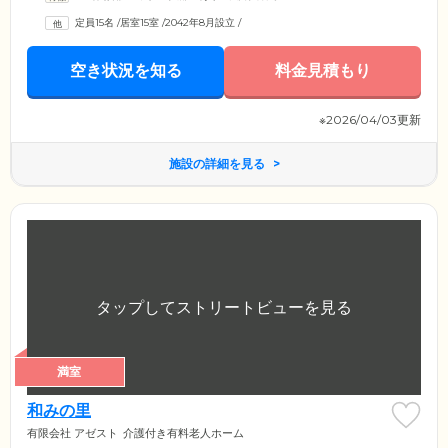
定員15名
/
居室15室
/
2042年8月設立
/
空き状況を知る
料金見積もり
※2026/04/03更新
施設の詳細を見る
満室
和みの里
有限会社 アゼスト
介護付き有料老人ホーム