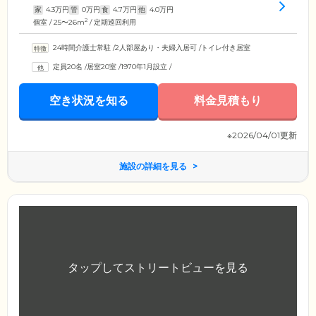
家
4.3
万円
管
0
万円
食
4.7
万円
他
4.0
万円
2
個室 / 25〜26m
/ 定期巡回利用
24時間介護士常駐
/
2人部屋あり・夫婦入居可
/
トイレ付き居室
定員20名
/
居室20室
/
1970年1月設立
/
空き状況を知る
料金見積もり
※2026/04/01更新
施設の詳細を見る