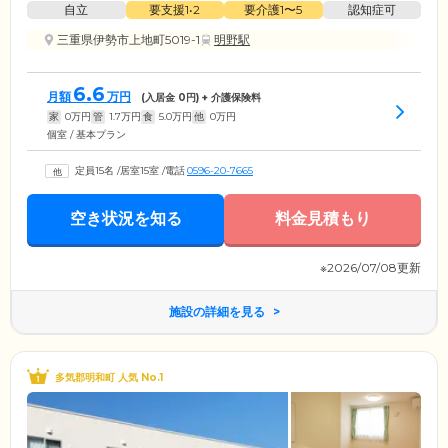
自立
要支援1•2
要介護1〜5
認知症可
三重県伊勢市上地町5019-1
明野駅
6.6
月額
万円
(入居金
0
円) + 介護保険料
家
0
万円
管
1.7
万円
食
5.0
万円
他
0
万円
個室 / 基本プラン
定員15名
/
居室15室
/
電話
0596-20-7665
空き状況を知る
料金見積もり
※2026/07/08更新
施設の詳細を見る
多気郡明和町 人気 No.1