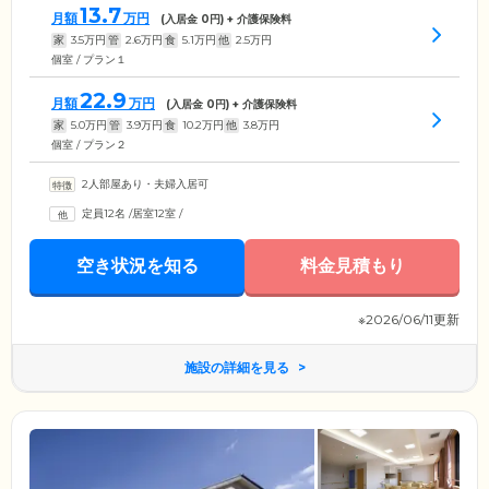
13.7
月額
万円
(入居金
0
円) + 介護保険料
家
3.5
万円
管
2.6
万円
食
5.1
万円
他
2.5
万円
個室 / プラン１
22.9
月額
万円
(入居金
0
円) + 介護保険料
家
5.0
万円
管
3.9
万円
食
10.2
万円
他
3.8
万円
個室 / プラン２
2人部屋あり・夫婦入居可
定員12名
/
居室12室
/
空き状況を知る
料金見積もり
※2026/06/11更新
施設の詳細を見る