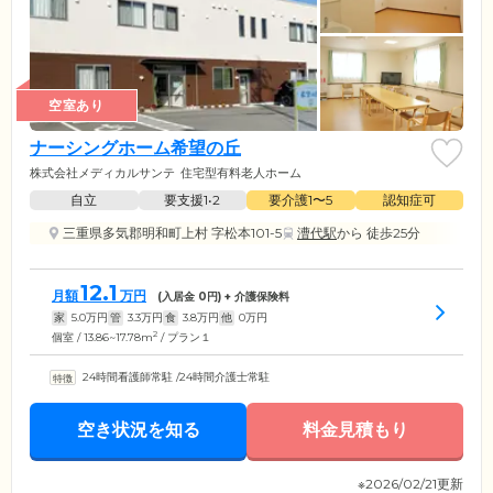
空室あり
ナーシングホーム希望の丘
株式会社メディカルサンテ
住宅型有料老人ホーム
自立
要支援1•2
要介護1〜5
認知症可
三重県多気郡明和町上村 字松本101-5
漕代駅
から 徒歩25分
12.1
月額
万円
(入居金
0
円) + 介護保険料
家
5.0
万円
管
3.3
万円
食
3.8
万円
他
0
万円
2
個室 / 13.86~17.78m
/ プラン１
24時間看護師常駐
/
24時間介護士常駐
空き状況を知る
料金見積もり
※2026/02/21更新