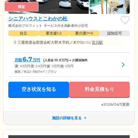
満室
シニアハウスとこわかの杜
株式会社プロフィット
サービス付き高齢者向け住宅
自立
要支援1•2
要介護1〜5
認知症可
三重県度会郡度会町大野木字杤ノ木1750-1
宮川駅
6.7
月額
万円
(入居金
10.0
万円) + 介護保険料
家
4.3
万円
管
2.4
万円
食
0
万円
他
0
万円
2
個室 / 18.22~19.67m
/ プラン
空き状況を知る
料金見積もり
※2026/06/11更新
施設の詳細を見る