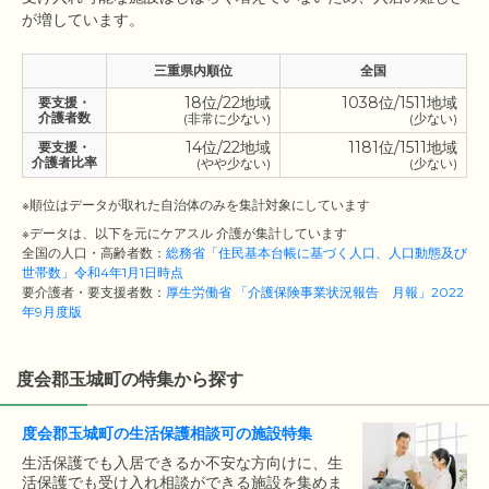
三重県内順位
全国
18位/22地域
1038位/1511地域
要支援・
介護者数
(非常に少ない)
(少ない)
14位/22地域
1181位/1511地域
要支援・
介護者比率
(やや少ない)
(少ない)
※順位はデータが取れた自治体のみを集計対象にしています
※データは、以下を元にケアスル 介護が集計しています
全国の人口・高齢者数：
総務省「住民基本台帳に基づく人口、人口動態及び
世帯数」令和4年1月1日時点
要介護者・要支援者数：
厚生労働省 「介護保険事業状況報告 月報」2022
年9月度版
度会郡玉城町の特集から探す
度会郡玉城町の生活保護相談可の施設特集
生活保護でも入居できるか不安な方向けに、生
活保護でも受け入れ相談ができる施設を集めま