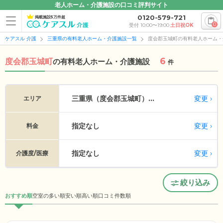
老人ホーム・介護施設の口コミ評判サイト
0120-579-721
掲載施設5万件超
0
受付 10:00〜19:00
土日祝OK
ケアスル 介護
三重県の有料老人ホーム・介護施設一覧
度会郡玉城町の有料老人ホーム・
6
度会郡玉城町
の
有料老人ホーム・介護施設
件
変更
三重県（度会郡玉城町）...
エリア
指定なし
変更
料金
指定なし
変更
介護度/医療
絞り込み
おすすめ順
空室の多い順
安い順
高い順
口コミ件数順