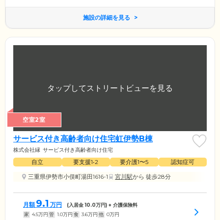
施設の詳細を見る
空室2室
サービス付き高齢者向け住宅虹伊勢B棟
株式会社縁
サービス付き高齢者向け住宅
自立
要支援1•2
要介護1〜5
認知症可
三重県伊勢市小俣町湯田1616-1
宮川駅
から 徒歩28分
9.1
月額
万円
(入居金
10.0
万円) + 介護保険料
家
4.5
万円
管
1.0
万円
食
3.6
万円
他
0
万円