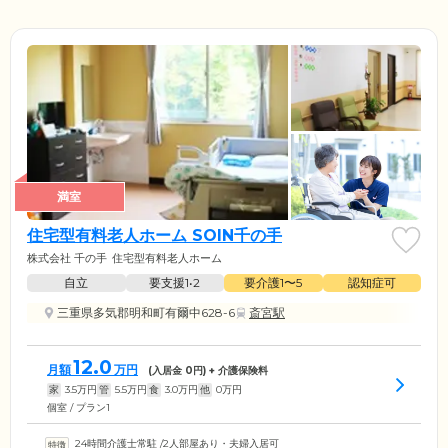
満室
住宅型有料老人ホーム SOIN千の手
株式会社 千の手
住宅型有料老人ホーム
自立
要支援1•2
要介護1〜5
認知症可
三重県多気郡明和町有爾中628-6
斎宮駅
12.0
月額
万円
(入居金
0
円) + 介護保険料
家
3.5
万円
管
5.5
万円
食
3.0
万円
他
0
万円
個室 / プラン1
24時間介護士常駐
/
2人部屋あり・夫婦入居可