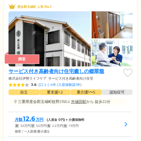
度会郡玉城町 人気 No.1
満室
サービス付き高齢者向け住宅癒しの郷翠龍
株式会社伊勢ライフケア
サービス付き高齢者向け住宅
3.6
(
口コミ4件
/
入居体験談1件
)
自立
要支援1•2
要介護1〜5
認知症可
三重県度会郡玉城町蚊野2155
外城田駅
から 徒歩22分
12.6
月額
万円
(入居金
0
円) + 介護保険料
家
3.5
万円
管
5.0
万円
食
2.2
万円
他
1.9
万円
個室 / 一人部屋(要介護3)