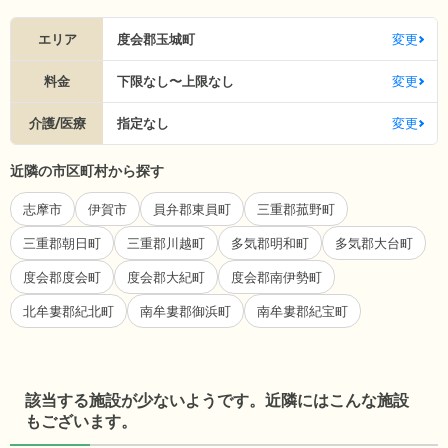
エリア
度会郡玉城町
変更
料金
下限なし〜上限なし
変更
介護/医療
指定なし
変更
近隣の市区町村から探す
志摩市
伊賀市
員弁郡東員町
三重郡菰野町
三重郡朝日町
三重郡川越町
多気郡明和町
多気郡大台町
度会郡度会町
度会郡大紀町
度会郡南伊勢町
北牟婁郡紀北町
南牟婁郡御浜町
南牟婁郡紀宝町
該当する施設が少ないようです。近隣にはこんな施設
もございます。