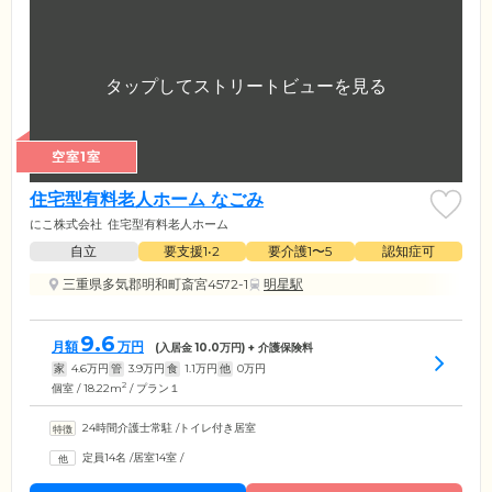
空室1室
住宅型有料老人ホーム なごみ
にこ株式会社
住宅型有料老人ホーム
自立
要支援1•2
要介護1〜5
認知症可
三重県多気郡明和町斎宮4572-1
明星駅
9.6
月額
万円
(入居金
10.0
万円) + 介護保険料
家
4.6
万円
管
3.9
万円
食
1.1
万円
他
0
万円
2
個室 / 18.22m
/ プラン１
24時間介護士常駐
/
トイレ付き居室
定員14名
/
居室14室
/