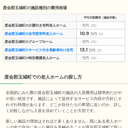
度会郡玉城町の施設種別の費用相場
平均月額費用（施設件数）
度会郡玉城町の介護付き有料老人ホーム
- 万円（0）
10.9
度会郡玉城町の住宅型有料老人ホーム
万円（1）
度会郡玉城町のグループホーム
- 万円（0）
13.1
度会郡玉城町のサービス付き高齢者向け住宅
万円（1）
度会郡玉城町の特別養護老人ホーム
- 万円（0）
度会郡玉城町
での老人ホームの探し方
全国的にみた際の度会郡玉城町の施設の入居費用は標準的だがや
や安い状況です。施設によって提供するサービス内容や方針にそ
れぞれ特徴があります。どこが自分たちの希望に近いのか、詳し
く比較しながら入居を決めていくことが大切です。
新しい施設の増加はそれほど多くありません。既にある老人ホー
ムの中で自分に合った施設を見極めることが度会郡玉城町で良い