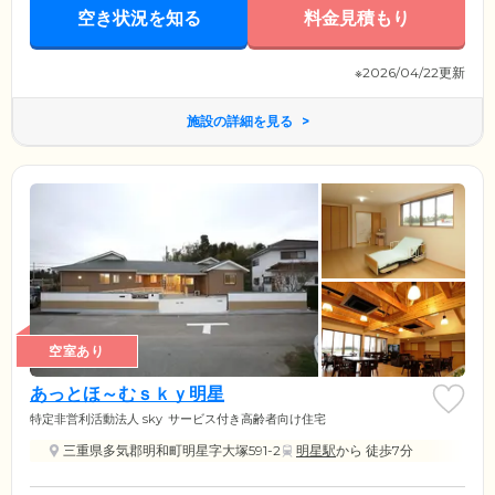
空き状況を知る
料金見積もり
※2026/04/22更新
施設の詳細を見る
空室あり
あっとほ～むｓｋｙ明星
特定非営利活動法人 sky
サービス付き高齢者向け住宅
三重県多気郡明和町明星字大塚591-2
明星駅
から 徒歩7分