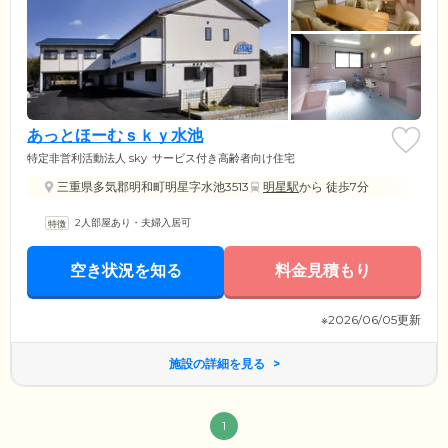
あっとほーむｓｋｙ水池
特定非営利活動法人 sky
サービス付き高齢者向け住宅
三重県多気郡明和町明星字水池3513
明星駅
から 徒歩7分
2人部屋あり・夫婦入居可
空き状況を知る
料金見積もり
※2026/06/05更新
施設の詳細を見る
1