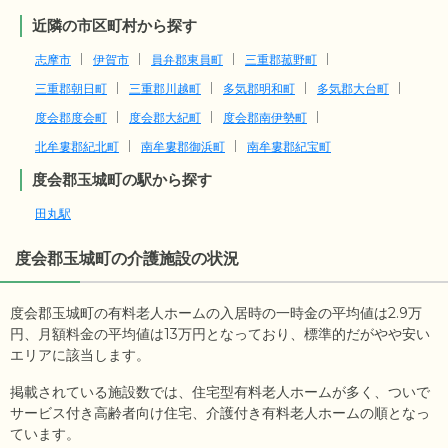
近隣の市区町村から探す
志摩市
伊賀市
員弁郡東員町
三重郡菰野町
三重郡朝日町
三重郡川越町
多気郡明和町
多気郡大台町
度会郡度会町
度会郡大紀町
度会郡南伊勢町
北牟婁郡紀北町
南牟婁郡御浜町
南牟婁郡紀宝町
度会郡玉城町の駅から探す
田丸駅
度会郡玉城町
の介護施設の状況
度会郡玉城町の有料老人ホームの入居時の一時金の平均値は
2.9
万
円、月額料金の平均値は
13
万円となっており、標準的だがやや安い
エリアに該当します。
掲載されている施設数では、住宅型有料老人ホームが多く、ついで
サービス付き高齢者向け住宅、介護付き有料老人ホームの順となっ
ています。