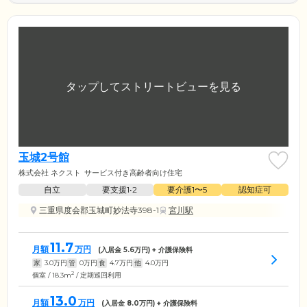
玉城2号館
株式会社 ネクスト
サービス付き高齢者向け住宅
自立
要支援1•2
要介護1〜5
認知症可
三重県度会郡玉城町妙法寺398-1
宮川駅
11.7
月額
万円
(入居金
5.6
万円) + 介護保険料
家
3.0
万円
管
0
万円
食
4.7
万円
他
4.0
万円
2
個室 / 18.3m
/ 定期巡回利用
13.0
月額
万円
(入居金
8.0
万円) + 介護保険料