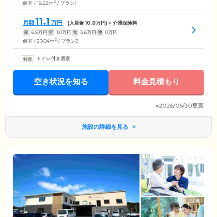
2
個室 / 18.22m
/ プラン1
11.1
月額
万円
(入居金
10.0
万円) + 介護保険料
家
6.5
万円
管
1.0
万円
食
3.6
万円
他
0
万円
2
個室 / 20.04m
/ プラン2
トイレ付き居室
空き状況を知る
料金見積もり
※2026/05/30更新
施設の詳細を見る