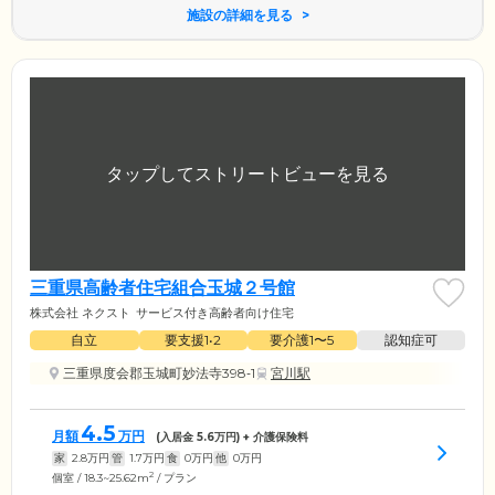
施設の詳細を見る
三重県高齢者住宅組合玉城２号館
株式会社 ネクスト
サービス付き高齢者向け住宅
自立
要支援1•2
要介護1〜5
認知症可
三重県度会郡玉城町妙法寺398‐1
宮川駅
4.5
月額
万円
(入居金
5.6
万円) + 介護保険料
家
2.8
万円
管
1.7
万円
食
0
万円
他
0
万円
2
個室 / 18.3~25.62m
/ プラン