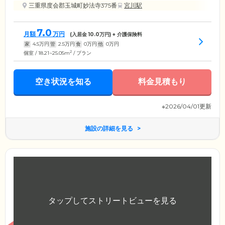
三重県度会郡玉城町妙法寺375番
宮川駅
7.0
月額
万円
(入居金
10.0
万円) + 介護保険料
家
4.5
万円
管
2.5
万円
食
0
万円
他
0
万円
2
個室 / 18.21~25.05m
/ プラン
空き状況を知る
料金見積もり
※2026/04/01更新
施設の詳細を見る