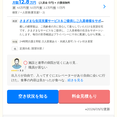
12.8
月額
万円
(入居金
0
円) + 介護保険料
家
4.5
万円
管
5.0
万円
食
2.2
万円
他
1.1
万円
個室 / 一人部屋(要支援1・2)
さまざまな生活支援サービスをご提供しご入居者様をサポー
トいたします
癒しの郷翠龍は、ご高齢者の方に安心して暮らしていただける賃貸住宅
です。さまざまなサービスをご提供し、ご入居者様の生活をサポートい
たします。毎日の安否確認はプライバシーに十分に配慮しながら実施。
夜間は巡回を4回行いますので、安心してお休みください。居室や共用ス
24時間介護士常駐
/
2人部屋あり・夫婦入居可
/
トイレ付き居室
ペースに設置したナースコールの呼び出しにはスタッフが駆け付け、協
力医療機関やご家族様への連絡など適切に対応いたします。また生活相
定員55名
/
居室55室
/
談や健康管理サービスも承っており、医療・介護・行政の手続きなどお
困りのことがありましたら、お気軽にご相談ください。お食事について
は、旬の食材を使用した栄養バランスのよい献立をご用意いたします。
施設と連帯の病院が近くにあり見...
職員が居ない
3.2
出入りが自由で、入ってすぐにエレベーターがあり自由に会いに行
けた。食事の内容は良かったが食べな...
続きを見る
空き状況を知る
料金見積もり
※2026/05/12更新