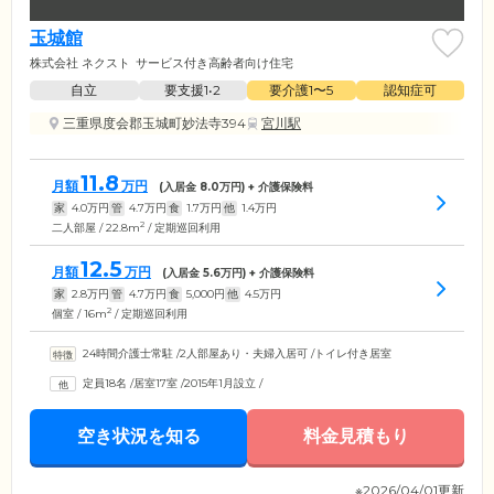
玉城館
株式会社 ネクスト
サービス付き高齢者向け住宅
自立
要支援1•2
要介護1〜5
認知症可
三重県度会郡玉城町妙法寺394
宮川駅
11.8
月額
万円
(入居金
8.0
万円) + 介護保険料
家
4.0
万円
管
4.7
万円
食
1.7
万円
他
1.4
万円
2
二人部屋 / 22.8m
/ 定期巡回利用
12.5
月額
万円
(入居金
5.6
万円) + 介護保険料
家
2.8
万円
管
4.7
万円
食
5,000
円
他
4.5
万円
2
個室 / 16m
/ 定期巡回利用
24時間介護士常駐
/
2人部屋あり・夫婦入居可
/
トイレ付き居室
定員18名
/
居室17室
/
2015年1月設立
/
空き状況を知る
料金見積もり
※2026/04/01更新