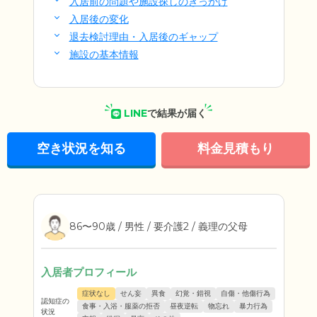
入居前の問題や施設探しのきっかけ
入居後の変化
退去検討理由・入居後のギャップ
施設の基本情報
LINE
で結果が届く
空き状況を知る
料金見積もり
86〜90歳 / 男性 / 要介護2 / 義理の父母
入居者プロフィール
症状なし
せん妄
異食
幻覚・錯視
自傷・他傷行為
認知症の
食事・入浴・服薬の拒否
昼夜逆転
物忘れ
暴力行為
状況