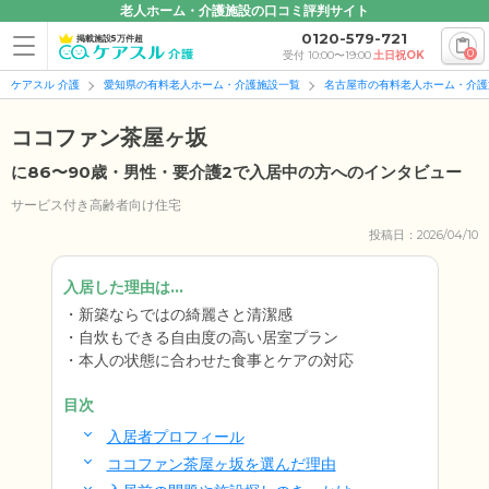
老人ホーム・介護施設の口コミ評判サイト
0120-579-721
掲載施設5万件超
0
受付 10:00〜19:00
土日祝OK
ケアスル 介護
愛知県の有料老人ホーム・介護施設一覧
名古屋市の有料老人ホーム・介護
ココファン茶屋ヶ坂
に86〜90歳・男性・要介護2で入居中の方へのインタビュー
サービス付き高齢者向け住宅
投稿日：2026/04/10
入居した理由は...
新築ならではの綺麗さと清潔感
自炊もできる自由度の高い居室プラン
本人の状態に合わせた食事とケアの対応
目次
入居者プロフィール
ココファン茶屋ヶ坂を選んだ理由