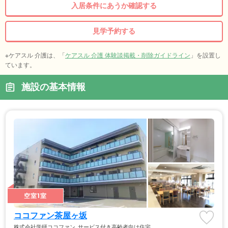
入居条件にあうか確認する
見学予約する
※ケアスル 介護は、「
ケアスル 介護 体験談掲載・削除ガイドライン
」を設置し
ています。
施設の基本情報
空室1室
ココファン茶屋ヶ坂
株式会社学研ココファン
サービス付き高齢者向け住宅