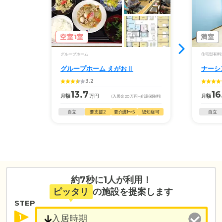
空室1室
満室
グループホーム
住宅型有料
グループホーム えがおⅡ
ナーシ
3.2
13.7
16
月額
万円
月額
(入居金
20
万円
+介護保険料)
自立
要支援2
要介護1〜5
認知症可
自立
約7秒に1人が利用！
ピッタリ
の施設を提案します
STEP
1