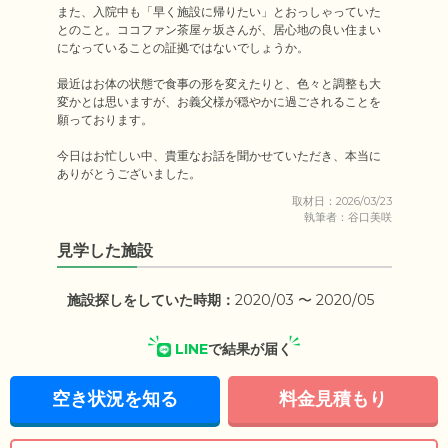
また、入院中も「早く施設に帰りたい」とおっしゃっていた
とのこと。ココファン茶屋ヶ坂さんが、居心地の良い住まい
になっていることの証拠ではないでしょうか。

最近はお体の状態で食事の形を変えたりと、色々と調整も大
変かとは思いますが、お義父様が穏やかに過ごされることを
願っております。

今日はお忙しい中、貴重なお話を聞かせていただき、本当に
ありがとうございました。
取材日：2026/03/23
執筆者：谷口美咲
見学した施設
施設探しをしていた時期：
2020/03 〜 2020/05
LINE
で結果が届く
空き状況を知る
料金見積もり