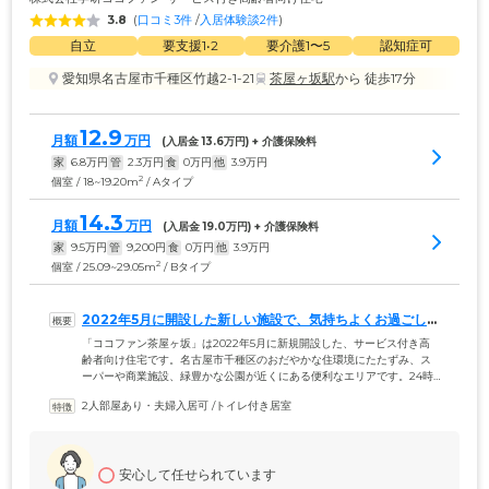
3.8
(
口コミ3件
 /
入居体験談2件
)
自立
要支援1•2
要介護1〜5
認知症可
愛知県名古屋市千種区竹越2-1-21
茶屋ヶ坂駅
から 徒歩17分
12.9
月額
万円
(入居金 
13.6
万円) + 介護保険料
家
6.8
万円
管
2.3
万円
食
0
万円
他
3.9
万円
2
個室 / 18~19.20m
/ Aタイプ
14.3
月額
万円
(入居金 
19.0
万円) + 介護保険料
家
9.5
万円
管
9,200
円
食
0
万円
他
3.9
万円
2
個室 / 25.09~29.05m
/ Bタイプ
2022年5月に開設した新しい施設で、気持ちよくお過ごしい
ただけます
「ココファン茶屋ヶ坂」は2022年5月に新規開設した、サービス付き高
齢者向け住宅です。名古屋市千種区のおだやかな住環境にたたずみ、ス
ーパーや商業施設、緑豊かな公園が近くにある便利なエリアです。24時
間365日、専門のスタッフが常駐しご入居者様の生活をサポート。介護事
2人部屋あり・夫婦入居可
 /
トイレ付き居室
業所を併設し、24時間体制で訪問介護サービスをご提供しています。入
居にあたっては賃貸のため入居一時金が不要。退院直後からのご入居や
遠方からのお住み替えなど、お一人おひとりの状況に合わせた対応が可
能です。自立した生活が可能な方から介護が必要な方まで、きめ細やか
安心して任せられています
なサポートのもと快適で安心した日々をお過ごしいただけます。