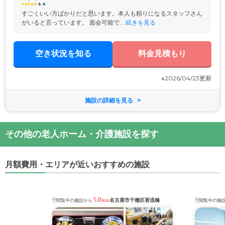
4.4
すごくいい方ばかりだと思います。本人も頼りになるスタッフさん
がいると言っています。 面会可能で...
 続きを見る
空き状況を知る
料金見積もり
※2026/04/23更新
施設の詳細を見る
その他の老人ホーム・介護施設を探す
月額費用・エリアが近いおすすめの施設
1.0
名古屋市千種区香流橋
閲覧中の施設から
km
閲覧中の施