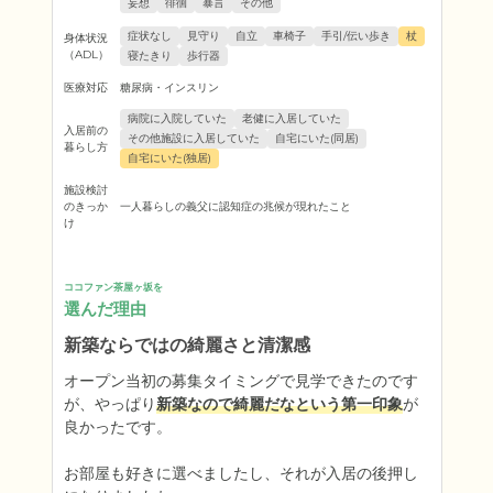
妄想
徘徊
暴言
その他
症状なし
見守り
自立
車椅子
手引/伝い歩き
杖
身体状況
（ADL）
寝たきり
歩行器
医療対応
糖尿病・インスリン
病院に入院していた
老健に入居していた
入居前の
その他施設に入居していた
自宅にいた(同居)
暮らし方
自宅にいた(独居)
施設検討
のきっか
一人暮らしの義父に認知症の兆候が現れたこと
け
ココファン茶屋ヶ坂を
選んだ理由
新築ならではの綺麗さと清潔感
オープン当初の募集タイミングで見学できたのです
が、やっぱり
新築なので綺麗だなという第一印象
が
良かったです。

お部屋も好きに選べましたし、それが入居の後押し