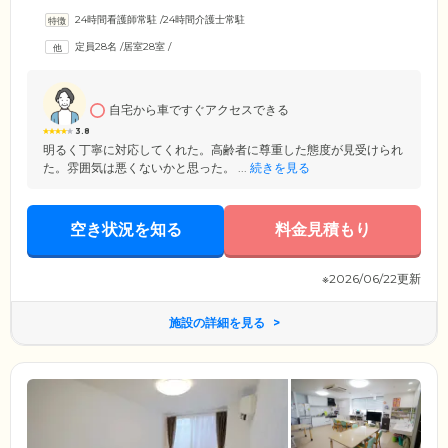
けながら生活を送っています。建物内は段差をなくし、各所に手すりを
24時間看護師常駐
/
24時間介護士常駐
取り付けた完全バリアフリー設計。足腰の弱いご入居者様も、安全にご
移動いただけます。廊下には十分な幅を確保していますので、車いすを
定員28名
/
居室28室
/
ご利用の方もご安心ください。また、共用部分の浴室にはストレッチャ
ー浴を設置。寝たきりのご入居者様も、スタッフのサポートのもとご入
浴いただけます。
自宅から車ですぐアクセスできる
3.8
明るく丁寧に対応してくれた。高齢者に尊重した態度が見受けられ
た。雰囲気は悪くないかと思った。 ...
続きを見る
空き状況を知る
料金見積もり
※2026/06/22更新
施設の詳細を見る