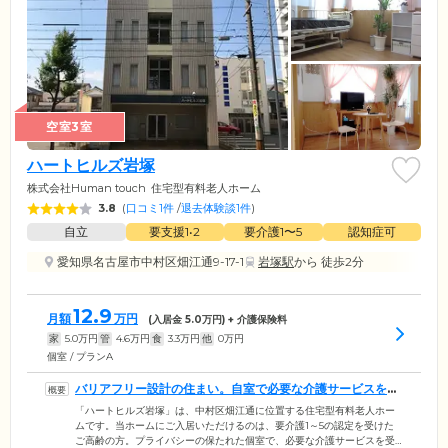
空室3室
ハートヒルズ岩塚
株式会社Human touch
住宅型有料老人ホーム
3.8
(
口コミ1件
/
退去体験談1件
)
自立
要支援1•2
要介護1〜5
認知症可
愛知県名古屋市中村区畑江通9-17-1
岩塚駅
から 徒歩2分
12.9
月額
万円
(入居金
5.0
万円) + 介護保険料
家
5.0
万円
管
4.6
万円
食
3.3
万円
他
0
万円
個室 / プランA
バリアフリー設計の住まい。自室で必要な介護サービスを受
けられます
「ハートヒルズ岩塚」は、中村区畑江通に位置する住宅型有料老人ホー
ムです。当ホームにご入居いただけるのは、要介護1～5の認定を受けた
ご高齢の方。プライバシーの保たれた個室で、必要な介護サービスを受