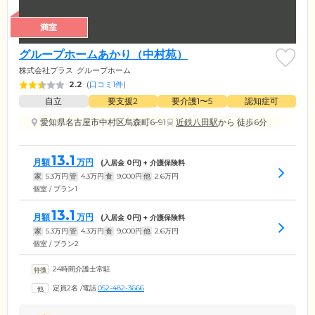
満室
グループホームあかり（中村苑）
株式会社プラス
グループホーム
2.2
(
口コミ1件
)
自立
要支援2
要介護1〜5
認知症可
愛知県名古屋市中村区烏森町6-91
近鉄八田駅
から 徒歩6分
13.1
月額
万円
(入居金
0
円) + 介護保険料
家
5.3
万円
管
4.3
万円
食
9,000
円
他
2.6
万円
個室 / プラン1
13.1
月額
万円
(入居金
0
円) + 介護保険料
家
5.3
万円
管
4.3
万円
食
9,000
円
他
2.6
万円
個室 / プラン2
24時間介護士常駐
定員2名
/
電話
052-482-3666