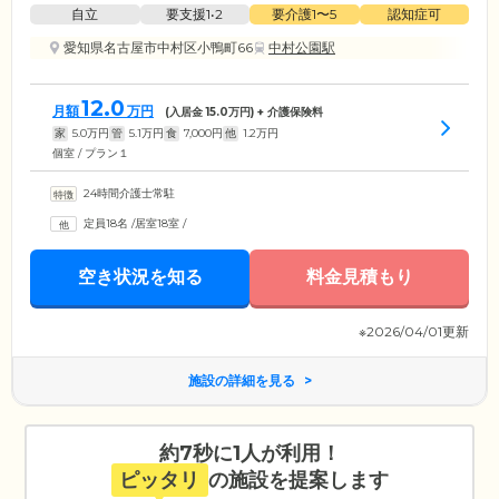
自立
要支援1•2
要介護1〜5
認知症可
愛知県名古屋市中村区小鴨町66
中村公園駅
12.0
月額
万円
(入居金
15.0
万円) + 介護保険料
家
5.0
万円
管
5.1
万円
食
7,000
円
他
1.2
万円
個室 / プラン１
24時間介護士常駐
定員18名
/
居室18室
/
空き状況を知る
料金見積もり
※2026/04/01更新
施設の詳細を見る
約7秒に1人が利用！
ピッタリ
の施設を提案します