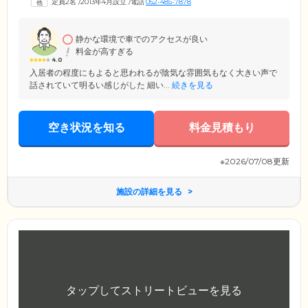
定員2名
/
2013年4月設立
/
電話
052-485-7878
しを応援します。床ずれ・気管支炎・末期がんなどの方もご入居いただ
けます。ぜひ一度ご相談ください。ホームは、名古屋市営東山線「本陣
駅」徒歩10分。ご家族様がお仕事や家事の合間に、気軽に会いに来れる
立地も魅力です。
静かな環境で車でのアクセスが良い
料金が高すぎる
4.0
入居者の程度にもよると思われるが陰気な雰囲気もなく大きい声で
話されていて明るい感じがした 細い...
続きを見る
空き状況を知る
料金見積もり
※2026/07/08更新
施設の詳細を見る