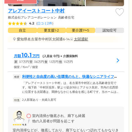
アレアイーストコート中村
株式会社アレアコーポレーション
高齢者住宅
4.2
(
口コミ2件
)
自立
要支援1•2
要介護1〜5
認知症可
愛知県名古屋市中村区太閤通6-14
太閤通駅
10.1
月額
万円
(入居金
0
円) + 介護保険料
家
3.7
万円
管
3.6
万円
食
1.3
万円
他
1.5
万円
2
個室 / 15m
/ 個室
利便性と自由度の高い住環境のもと、快適なシニアライフを
お楽しみください
「アレアイーストコート中村」は、名古屋市中村区にある高齢者住宅で
す。地下鉄「中村区役所」駅より徒歩9分とアクセス良好。市内の北西部
に位置する太閤通は、閑静ななかにも都会を感じる町です。当ホームは
賃貸住宅のため、プライベートに制限がなく、外出や外食などは自由。
2人部屋あり・夫婦入居可
いつでもお気軽にご家族様やご友人様と会うことができます。ホーム周
辺はコンビニエンスストアやスーパーなどが集まった便利なロケーショ
ン。その日の気分に合わせて外食やお散歩に出かけたりと、のびのびと
した毎日をお楽しみください。そのほか敷金・礼金は0円のため、初期費
室内清掃が徹底され、廊下も綺麗
用を抑えてお引越ししたい方にもぴったりです。
他の入居者が問題を起こす
4.6
室内清掃などが、徹底しており、廊下などもいつ訪れてもかなりき