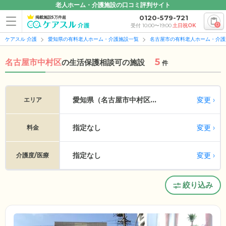
老人ホーム・介護施設の口コミ評判サイト
0120-579-721
掲載施設5万件超
0
受付 10:00〜19:00
土日祝OK
ケアスル 介護
愛知県の有料老人ホーム・介護施設一覧
名古屋市の有料老人ホーム・介護
5
名古屋市中村区
の
生活保護相談可の施設
件
変更
愛知県（名古屋市中村区...
エリア
指定なし
変更
料金
指定なし
変更
介護度/医療
絞り込み