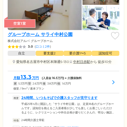
空室1室
グループホーム サライ中村公園
株式会社アルバ
グループホーム
3.0
(
口コミ2件
)
自立
要支援2
要介護1〜5
認知症可
愛知県名古屋市中村区本陣通5-130
中村日赤駅
から 徒歩10分
13.3
月額
万円
(入居金
16.5
万円) + 介護保険料
家
5.3
万円
管
2.6
万円
食
3.8
万円
他
1.6
万円
2
個室 / 9m
/ 基本プラン
24時間、いつもそばで介護スタッフが見守ります
平成25年4月に開設した「サライ中村公園」は、定員18名のグループホー
ムです。認知症を抱えるご入居者様が少しでも楽しくお過ごしいただけ
るように、レクリエーションや外出企画が盛りだくさんの、明るい施設
です。24時間介護スタッフがそばにおり、ご入居者様の日常生活を見守
24時間介護士常駐
ります。近隣にある医療機関とも連携し、ご入居者様の健康をサポー
ト。体調変化から口腔ケアまで、全身をくまなく確認し、健やかな暮ら