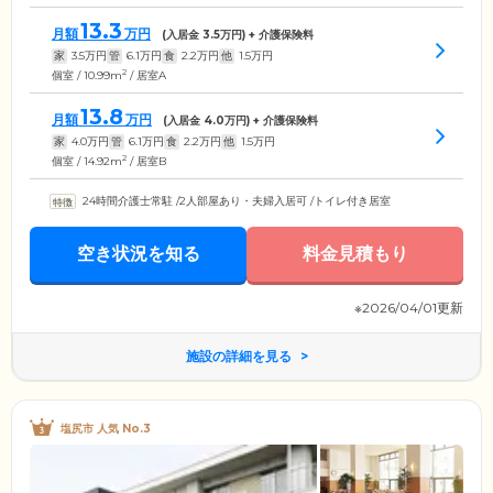
13.3
月額
万円
(入居金
3.5
万円) + 介護保険料
家
3.5
万円
管
6.1
万円
食
2.2
万円
他
1.5
万円
2
個室 / 10.99m
/ 居室A
13.8
月額
万円
(入居金
4.0
万円) + 介護保険料
家
4.0
万円
管
6.1
万円
食
2.2
万円
他
1.5
万円
2
個室 / 14.92m
/ 居室B
24時間介護士常駐
/
2人部屋あり・夫婦入居可
/
トイレ付き居室
空き状況を知る
料金見積もり
※2026/04/01更新
施設の詳細を見る
塩尻市 人気 No.3