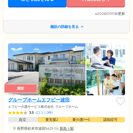
※2026/07/08更新
施設の詳細を見る
満室
グループホームエフビー波田
エフビー介護サービス株式会社
グループホーム
3.5
(
口コミ3件
)
自立
要支援2
要介護1〜5
認知症可
長野県松本市波田5421-1
新島々駅