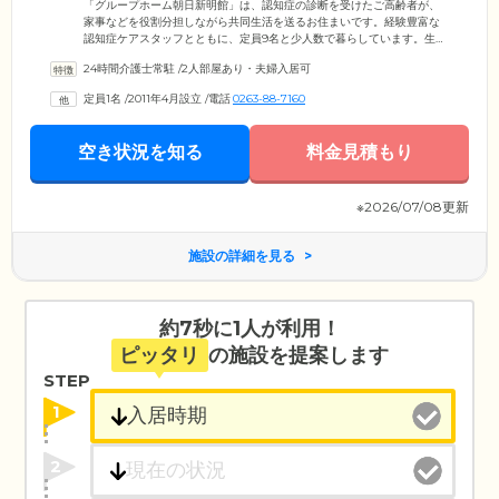
「グループホーム朝日新明館」は、認知症の診断を受けたご高齢者が、
家事などを役割分担しながら共同生活を送るお住まいです。経験豊富な
認知症ケアスタッフとともに、定員9名と少人数で暮らしています。生活
環境の変化や新しい人間関係を築くことに、戸惑いを感じやすい傾向に
24時間介護士常駐
/
2人部屋あり・夫婦入居可
ある認知症の方でも、安心して生活できる環境です。ホームでは、旗揚
げ運動や歩行訓練、記憶力回復体操を行い、認知症の進行を抑制。その
定員1名
/
2011年4月設立
/
電話
0263-88-7160
ほかの時間はテレビをみたり、お茶を飲んだりしてのんびりしていま
す。まるで家族と一緒にいるかのような、和気あいあいとした雰囲気で
お過ごしください。
空き状況を知る
料金見積もり
※2026/07/08更新
施設の詳細を見る
約7秒に1人が利用！
ピッタリ
の施設を提案します
STEP
1
2