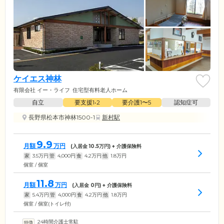
ケイエス神林
有限会社 イー・ライフ
住宅型有料老人ホーム
自立
要支援1•2
要介護1〜5
認知症可
長野県松本市神林1500-1
新村駅
9.9
月額
万円
(入居金
10.5
万円) + 介護保険料
家
3.5
万円
管
4,000
円
食
4.2
万円
他
1.8
万円
個室 / 個室
11.8
月額
万円
(入居金
0
円) + 介護保険料
家
5.4
万円
管
4,000
円
食
4.2
万円
他
1.8
万円
個室 / 個室(トイレ付)
24時間介護士常駐