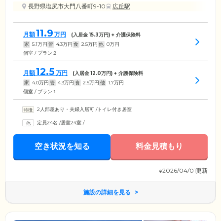
長野県塩尻市大門八番町9-10
広丘駅
11.9
月額
万円
(入居金
15.3
万円) + 介護保険料
家
5.1
万円
管
4.3
万円
食
2.5
万円
他
0
万円
個室 / プラン２
12.5
月額
万円
(入居金
12.0
万円) + 介護保険料
家
4.0
万円
管
4.3
万円
食
2.5
万円
他
1.7
万円
個室 / プラン１
2人部屋あり・夫婦入居可
/
トイレ付き居室
定員24名
/
居室24室
/
空き状況を知る
料金見積もり
※2026/04/01更新
施設の詳細を見る