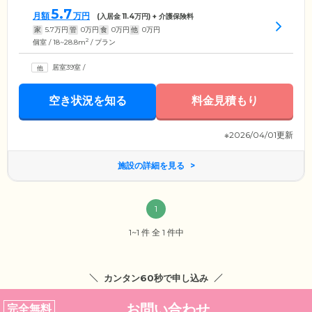
5.7
月額
万円
(入居金
11.4
万円) + 介護保険料
家
5.7
万円
管
0
万円
食
0
万円
他
0
万円
2
個室 / 18~28.8m
/ プラン
居室39室
/
空き状況を知る
料金見積もり
※2026/04/01更新
施設の詳細を見る
1
1~1 件 全 1 件中
カンタン60秒で申し込み
お問い合わせ
完全無料