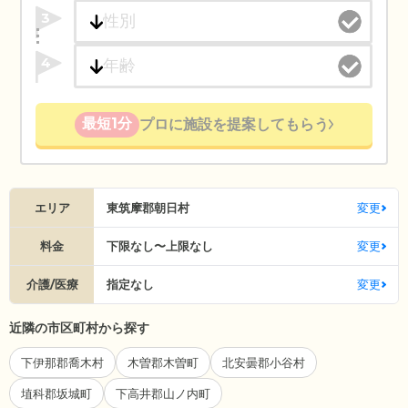
3
4
最短1分
プロに施設を提案してもらう
エリア
東筑摩郡朝日村
変更
料金
下限なし〜上限なし
変更
介護/医療
指定なし
変更
近隣の市区町村から探す
下伊那郡喬木村
木曽郡木曽町
北安曇郡小谷村
埴科郡坂城町
下高井郡山ノ内町