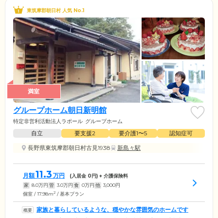
東筑摩郡朝日村 人気 No.1
満室
グループホーム朝日新明館
特定非営利活動法人ラポール
グループホーム
自立
要支援2
要介護1〜5
認知症可
長野県東筑摩郡朝日村古見1938
新島々駅
11.3
月額
万円
(入居金
0
円) + 介護保険料
家
8.0
万円
管
3.0
万円
食
0
万円
他
3,000
円
2
個室 / 17.98m
/ 基本プラン
家族と暮らしているような、穏やかな雰囲気のホームです