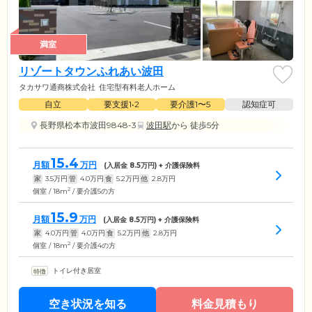
満室
リゾートタウンふれあい波田
タカサワ通商株式会社
住宅型有料老人ホーム
自立
要支援1•2
要介護1〜5
認知症可
長野県松本市波田9848-3
波田駅
から 徒歩5分
15.4
月額
万円
(入居金
8.5
万円) + 介護保険料
家
3.5
万円
管
4.0
万円
食
5.2
万円
他
2.8
万円
2
個室 / 18m
/ 要介護5の方
15.9
月額
万円
(入居金
8.5
万円) + 介護保険料
家
4.0
万円
管
4.0
万円
食
5.2
万円
他
2.8
万円
2
個室 / 18m
/ 要介護4の方
トイレ付き居室
空き状況を知る
料金見積もり