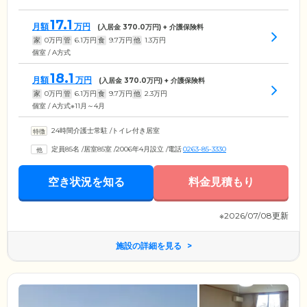
17.1
月額
万円
(入居金
370.0
万円) + 介護保険料
家
0
万円
管
6.1
万円
食
9.7
万円
他
1.3
万円
個室 / A方式
18.1
月額
万円
(入居金
370.0
万円) + 介護保険料
家
0
万円
管
6.1
万円
食
9.7
万円
他
2.3
万円
個室 / A方式※11月～4月
24時間介護士常駐
/
トイレ付き居室
定員85名
/
居室85室
/
2006年4月設立
/
電話
0263-85-3330
空き状況を知る
料金見積もり
※2026/07/08更新
施設の詳細を見る