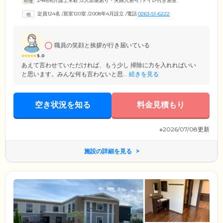
24時間介護士常駐
/
2人部屋あり・夫婦入居可
/
トイレ付き居室
の方から要介護の認定を受けた方まで、幅広い方々にご入居いただいて
います。館内は安全と快適性に配慮したバリアフリー設計を採用。共用
定員124名
/
居室120室
/
2008年4月設立
/
電話
0263-51-6222
スペースとして、開放的なエントランスやダイニング、緑豊かな中庭、
日当たりのよいテラスなどをご用意しました。その日の気分の向くまま
趣味の活動を楽しんだり、のんびりと日向ぼっこをしたりと、心豊かな
毎日をお過ごしください。
職員の笑顔と挨拶が行き届いている
5.0
あえて言わせていただければ、もう少し 掃除に力を入れればいい
と思います。みんな何も言わないと思...
続きを見る
空き状況を知る
料金見積もり
※2026/07/08更新
施設の詳細を見る