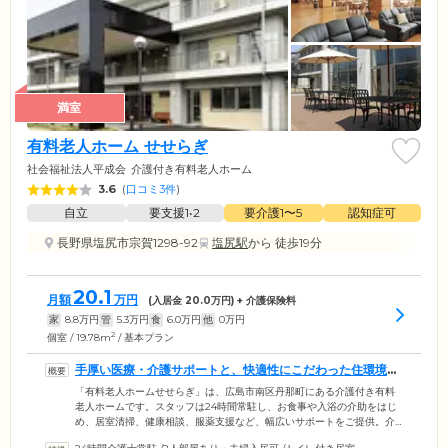
満室
有料老人ホーム せせらぎ
社会福祉法人平成会
介護付き有料老人ホーム
3.6
(
口コミ3件
)
自立
要支援1•2
要介護1〜5
認知症可
長野県塩尻市宗賀1298-92
塩尻駅
から 徒歩19分
20.1
月額
万円
(入居金
20.0
万円) + 介護保険料
家
8.8
万円
管
5.3
万円
食
6.0
万円
他
0
万円
2
個室 / 19.78m
/ 基本プラン
手厚い医療・介護サポートと、快適性にこだわった住環境を
両立しています
「有料老人ホームせせらぎ」は、広島市南区丹那町にある介護付き有料
老人ホームです。スタッフは24時間常駐し、お食事や入浴の介助をはじ
め、居室清掃、健康相談、服薬支援など、幅広いサポートをご提供。介
護度が上がった場合も安心の環境のため、介護を必要としない「自立」