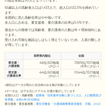
65歳以上の高齢者人口は1,433人で、総人口の32.5%を締めてい
ます。

全国的に見た高齢化率はやや低いです。

過去からの推移では高齢者、要介護者の人数は年々増加傾向にあ
ります。

受け入れ可能な施設はしばらく増えていないため、入居の難しさ
長野県内順位
全国
46位/60地域
1389位/1511地域
要支援・
介護者数
(少ない)
(非常に少ない)
44位/60地域
1044位/1511地域
要支援・
介護者比率
(少ない)
(少ない)
※順位はデータが取れた自治体のみを集計対象にしています
※データは、以下を元にケアスル 介護が集計しています
全国の人口・高齢者数：
総務省「住民基本台帳に基づく人口、人口動態及び
世帯数」令和4年1月1日時点
要介護者・要支援者数：
厚生労働省 「介護保険事業状況報告 月報」2022