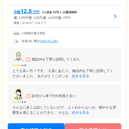
12.5
月額
万円
(入居金
0
円) + 介護保険料
家
5.9
万円
管
1.8
万円
食
4.8
万円
他
0
万円
2
個室 / 12.42m
/ Aタイプ
24時間介護士常駐
定員2名
/
電話
0263-91-2061
施設内を丁寧に説明してくれた
4.0
とても良い方々です。 入居にあたり、施設内を丁寧に説明してく
ださいました。 ありがとうございま...
続きを見る
自宅から車で15分程度と近い
3.0
そんなに多くは話していないので、よくわからないが、穏やかな雰
囲気を感じることができた。 そんな...
続きを見る