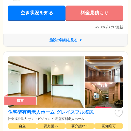
空き状況を知る
料金見積もり
※2026/07/17更新
施設の詳細を見る
満室
住宅型有料老人ホーム グレイスフル塩尻
社会福祉法人 サン・ビジョン
住宅型有料老人ホーム
自立
要支援1•2
要介護1〜5
認知症可