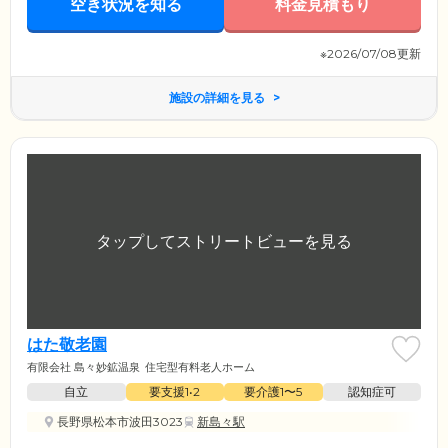
空き状況を知る
料金見積もり
※2026/07/08更新
施設の詳細を見る
はた敬老園
有限会社 島々妙鉱温泉
住宅型有料老人ホーム
自立
要支援1•2
要介護1〜5
認知症可
長野県松本市波田3023
新島々駅