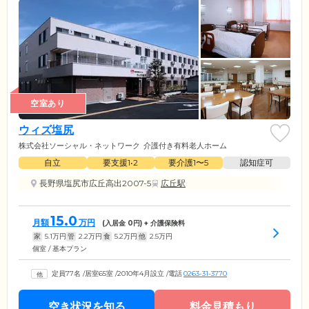
空室あり
ウィズ塩尻
株式会社ソーシャル・ネットワーク
介護付き有料老人ホーム
自立
要支援1•2
要介護1〜5
認知症可
長野県塩尻市広丘高出2007-5
広丘駅
15.0
月額
万円
(入居金
0
円) + 介護保険料
家
5.1
万円
管
2.2
万円
食
5.2
万円
他
2.5
万円
個室 / 基本プラン
定員77名
/
居室65室
/
2010年4月設立
/
電話
0263-31-3770
空き状況を知る
料金見積もり