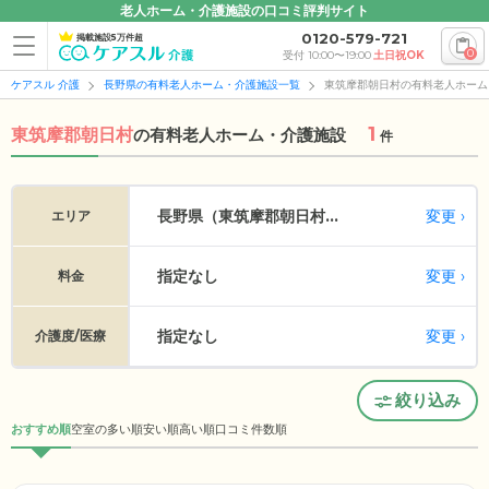
老人ホーム・介護施設の口コミ評判サイト
0120-579-721
掲載施設5万件超
0
受付 10:00〜19:00
土日祝OK
ケアスル 介護
長野県の有料老人ホーム・介護施設一覧
東筑摩郡朝日村の有料老人ホーム
1
東筑摩郡朝日村
の
有料老人ホーム・介護施設
件
変更
長野県（東筑摩郡朝日村...
エリア
指定なし
変更
料金
指定なし
変更
介護度/医療
絞り込み
おすすめ順
空室の多い順
安い順
高い順
口コミ件数順