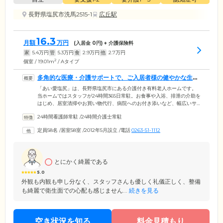
長野県塩尻市洗馬2515-1
広丘駅
16.3
月額
万円
(入居金
0
円) + 介護保険料
家
5.4
万円
管
5.3
万円
食
2.9
万円
他
2.7
万円
2
個室 / 19.01m
/ Aタイプ
多角的な医療・介護サポートで、ご入居者様の健やかな生活
をお守りします
「あい愛塩尻」は、長野県塩尻市にある介護付き有料老人ホームです。
当ホームではスタッフが24時間365日常駐。お食事や入浴、排泄の介助を
はじめ、居室清掃やお買い物代行、病院へのお付き添いなど、幅広いサ
ービスでご入居者様の健やかな毎日をお守りします。介護度が上がって
24時間看護師常駐
/
24時間介護士常駐
も安心の環境のため、生活のひととおりのことができる「自立」の方か
ら要介護の認定を受けた方まで、幅広い身体状況の方々のご入居が可能
定員58名
/
居室58室
/
2012年5月設立
/
電話
0263-51-1112
です。そのほか、お部屋はプライベートな時間を確保できる個室をご用
意。全居室にはナースコールを完備しており、お呼び出しがあればすぐ
にスタッフがおそばまで駆け付けます。
とにかく綺麗である
5.0
外観も内観も申し分なく、スタッフさんも優しく礼儀正しく、整備
も綺麗で衛生面での心配も感じません...
続きを見る
空き状況を知る
料金見積もり