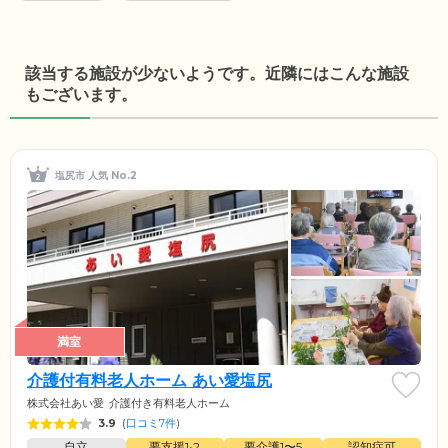
該当する施設が少ないようです。近隣にはこんな施設
もございます。
塩尻市 人気 No.2
満室
介護付有料老人ホーム あい愛塩尻
株式会社あい愛
介護付き有料老人ホーム
3.9
(
口コミ7件
)
自立
要支援1•2
要介護1〜5
認知症可