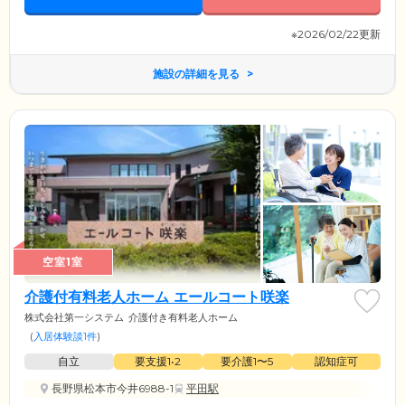
※2026/02/22更新
施設の詳細を見る
空室1室
介護付有料老人ホーム エールコート咲楽
株式会社第一システム
介護付き有料老人ホーム
(
入居体験談1件
)
自立
要支援1•2
要介護1〜5
認知症可
長野県松本市今井6988-1
平田駅