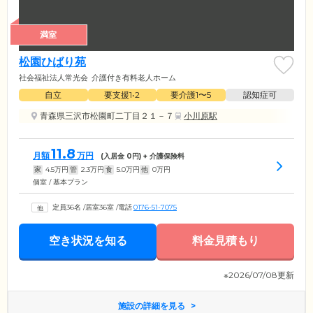
満室
松園ひばり苑
社会福祉法人常光会
介護付き有料老人ホーム
自立
要支援1•2
要介護1〜5
認知症可
青森県三沢市松園町二丁目２１－７
小川原駅
11.8
月額
万円
(入居金
0
円) + 介護保険料
家
4.5
万円
管
2.3
万円
食
5.0
万円
他
0
万円
個室 / 基本プラン
定員36名
/
居室36室
/
電話
0176-51-7075
空き状況を知る
料金見積もり
※2026/07/08更新
施設の詳細を見る