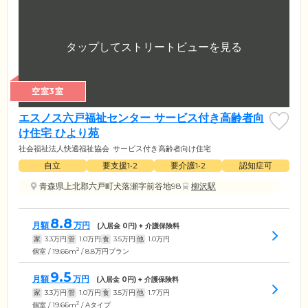
空室3室
エスノス六戸福祉センター サービス付き高齢者向
け住宅 ひより苑
社会福祉法人快適福祉協会
サービス付き高齢者向け住宅
自立
要支援1•2
要介護1•2
認知症可
青森県上北郡六戸町犬落瀬字前谷地98
柳沢駅
8.8
月額
万円
(入居金
0
円) + 介護保険料
家
3.3
万円
管
1.0
万円
食
3.5
万円
他
1.0
万円
2
個室 / 19.66m
/ 8.8万円プラン
9.5
月額
万円
(入居金
0
円) + 介護保険料
家
3.3
万円
管
1.0
万円
食
3.5
万円
他
1.7
万円
2
個室 / 19.66m
/ Aタイプ