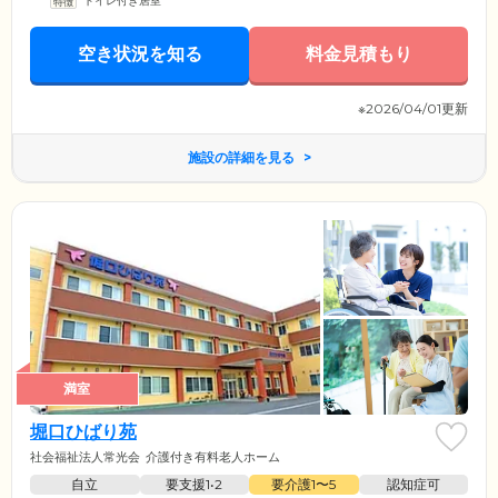
トイレ付き居室
空き状況を知る
料金見積もり
※2026/04/01更新
施設の詳細を見る
満室
堀口ひばり苑
社会福祉法人常光会
介護付き有料老人ホーム
自立
要支援1•2
要介護1〜5
認知症可