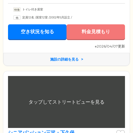
トイレ付き居室
定員12名
/
居室12室
/
2002年5月設立
/
空き状況を知る
料金見積もり
※2026/04/07更新
施設の詳細を見る
シニアパンション三沢・下久保