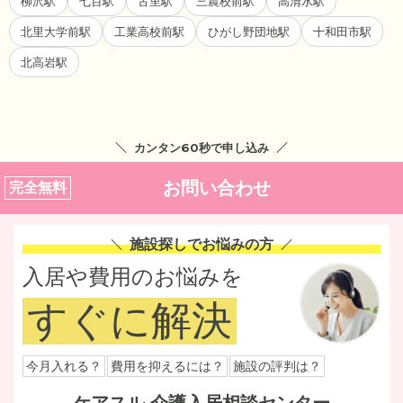
柳沢駅
七百駅
古里駅
三農校前駅
高清水駅
北里大学前駅
工業高校前駅
ひがし野団地駅
十和田市駅
北高岩駅
カンタン60秒で申し込み
お問い合わせ
完全無料
施設探しでお悩みの方
入居や費用のお悩みを
すぐに解決
今月入れる？
費用を抑えるには？
施設の評判は？