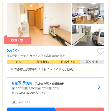
空室4室
のどか
株式会社イーケア
サービス付き高齢者向け住宅
自立
要支援1•2
要介護1〜5
認知症可
青森県三沢市幸町３丁目５－１０
小川原駅
3.9
月額
万円
(入居金
0
円) + 介護保険料
家
3.0
万円
管
8,560
円
食
0
万円
他
0
万円
2
個室 / 22.63~22.68m
/ プラン
居室14室
/