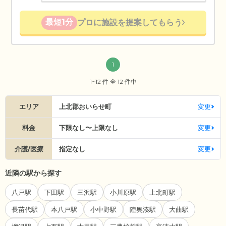
最短1分
プロに施設を提案してもらう
1
1~12 件 全 12 件中
エリア
上北郡おいらせ町
変更
料金
下限なし〜上限なし
変更
介護/医療
指定なし
変更
近隣の駅から探す
八戸駅
下田駅
三沢駅
小川原駅
上北町駅
長苗代駅
本八戸駅
小中野駅
陸奥湊駅
大曲駅