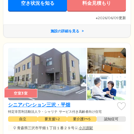
空き状況を知る
料金見積もり
※2026/06/09更新
施設の詳細を見る
空室3室
シニアパンション三沢・平畑
特定非営利活動法人ラ・シャリテ
サービス付き高齢者向け住宅
自立
要支援1•2
要介護1〜5
認知症可
青森県三沢市平畑１丁目１番２９号
小川原駅