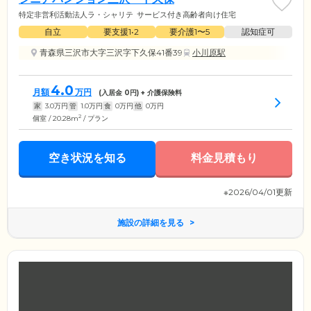
特定非営利活動法人ラ・シャリテ
サービス付き高齢者向け住宅
自立
要支援1•2
要介護1〜5
認知症可
青森県三沢市大字三沢字下久保41番39
小川原駅
4.0
月額
万円
(入居金
0
円) + 介護保険料
家
3.0
万円
管
1.0
万円
食
0
万円
他
0
万円
2
個室 / 20.28m
/ プラン
空き状況を知る
料金見積もり
※2026/04/01更新
施設の詳細を見る