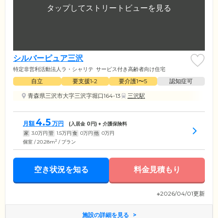
シルバーピュア三沢
特定非営利活動法人ラ・シャリテ
サービス付き高齢者向け住宅
自立
要支援1•2
要介護1〜5
認知症可
青森県三沢市大字三沢字堀口164-13
三沢駅
4.5
月額
万円
(入居金
0
円) + 介護保険料
家
3.0
万円
管
1.5
万円
食
0
万円
他
0
万円
2
個室 / 20.28m
/ プラン
空き状況を知る
料金見積もり
※2026/04/01更新
施設の詳細を見る