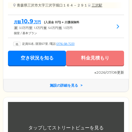
青森県三沢市大字三沢字堀口１６４－２９１
三沢駅
10.9
月額
万円
(入居金
0
円) + 介護保険料
家
3.3
万円
管
1.3
万円
食
5.0
万円
他
1.3
万円
個室 / 基本プラン
定員55名
/
居室67室
/
電話
0176-58-7231
空き状況を知る
料金見積もり
※2026/07/08更新
施設の詳細を見る