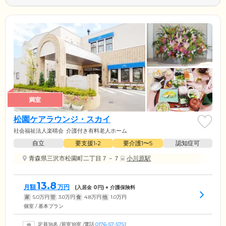
満室
松園ケアラウンジ・スカイ
社会福祉法人楽晴会
介護付き有料老人ホーム
自立
要支援1•2
要介護1〜5
認知症可
青森県三沢市松園町二丁目７－７
小川原駅
13.8
月額
万円
(入居金
0
円) + 介護保険料
家
5.0
万円
管
3.0
万円
食
4.8
万円
他
1.0
万円
個室 / 基本プラン
定員18名
/
居室18室
/
電話
0176-57-5751