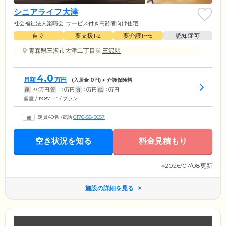
シニアライフ大津
社会福祉法人楽晴会
サービス付き高齢者向け住宅
自立
要支援1•2
要介護1〜5
認知症可
青森県三沢市大津二丁目
三沢駅
4.0
月額
万円
(入居金
0
円) + 介護保険料
家
3.0
万円
管
1.0
万円
食
0
万円
他
0
万円
2
個室 / 19.87m
/ プラン
定員40名
/
電話
0176-58-5057
空き状況を知る
料金見積もり
※2026/07/08更新
施設の詳細を見る