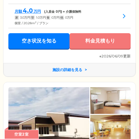
4.0
月額
万円
(入居金
0
円) + 介護保険料
家
3.0
万円
管
1.0
万円
食
0
万円
他
0
万円
2
個室 / 20.28m
/ プラン
空き状況を知る
料金見積もり
※2026/06/09更新
施設の詳細を見る
空室2室