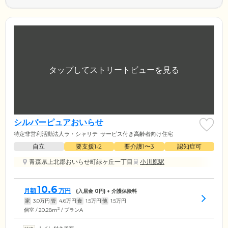
シルバーピュアおいらせ
特定非営利活動法人ラ・シャリテ
サービス付き高齢者向け住宅
自立
要支援1•2
要介護1〜3
認知症可
青森県上北郡おいらせ町緑ヶ丘一丁目
小川原駅
10.6
月額
万円
(入居金
0
円) + 介護保険料
家
3.0
万円
管
4.6
万円
食
1.5
万円
他
1.5
万円
2
個室 / 20.28m
/ プランA