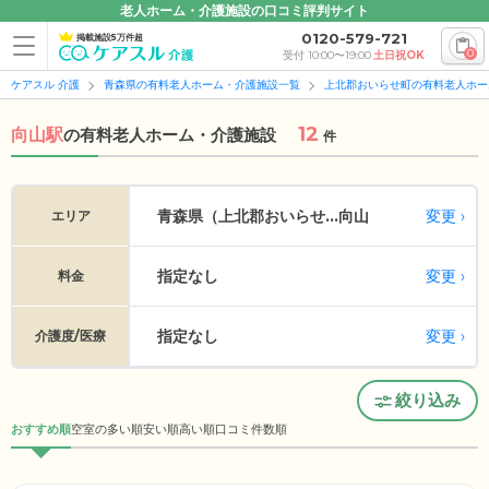
老人ホーム・介護施設の口コミ評判サイト
0120-579-721
掲載施設5万件超
0
受付 10:00〜19:00
土日祝OK
ケアスル 介護
青森県の有料老人ホーム・介護施設一覧
上北郡おいらせ町の有料老人ホー
12
向山駅
の
有料老人ホーム・介護施設
件
変更
青森県（上北郡おいらせ...
向山
エリア
指定なし
変更
料金
指定なし
変更
介護度/医療
絞り込み
おすすめ順
空室の多い順
安い順
高い順
口コミ件数順