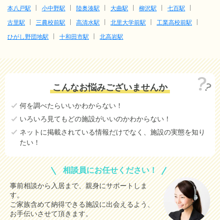
本八戸駅
小中野駅
陸奥湊駅
大曲駅
柳沢駅
七百駅
古里駅
三農校前駅
高清水駅
北里大学前駅
工業高校前駅
ひがし野団地駅
十和田市駅
北高岩駅
こんなお悩みございませんか
何を調べたらいいかわからない！
いろいろ見てもどの施設がいいのかわからない！
ネットに掲載されている情報だけでなく、施設の実態を知り
たい！
相談員にお任せください！
事前相談から入居まで、親身にサポートしま
す。
ご家族含めて納得できる施設に出会えるよう、
お手伝いさせて頂きます。