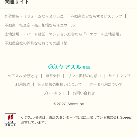
関連サイト
外壁塗装・リフォームならヌリカエ
不動産査定ならすまいステップ
不動産一括査定・売却相場ならイエウール
土地活用・アパート経営・マンション経営なら「イエウール土地活用」
不動産会社の評判ならおうちの語り部
ケアスル 介護とは
運営会社
リンク掲載のお願い
サイトマップ
利用規約
個人情報の取扱いについて
データ引用について
プレスキット
お問い合わせ
©2020 Speee Inc.
ケアスル 介護は、東証スタンダード市場に上場している株式会社Speeeが
運営しています。