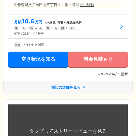
青森県八戸市田向五丁目１１番１号
小中野駅
10.6
月額
万円
(入居金
0
円) + 介護保険料
家
3.0
万円
管
4.6
万円
食
1.5
万円
他
1.5
万円
2
個室 / 21.94m
/ 居室
トイレ付き居室
空き状況を知る
料金見積もり
※2026/04/01更新
施設の詳細を見る