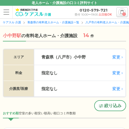
老人ホーム・介護施設の口コミ評判サイト
0120-579-721
掲載施設5万件超
0
受付 10:00〜19:00
土日祝OK
ケアスル 介護
青森県の有料老人ホーム・介護施設一覧
八戸市の有料老人ホーム・介護施
14
小中野駅
の
有料老人ホーム・介護施設
件
変更
青森県（八戸市）
小中野
エリア
指定なし
変更
料金
指定なし
変更
介護度/医療
絞り込み
おすすめ順
空室の多い順
安い順
高い順
口コミ件数順