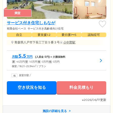
満室
サービス付き住宅しもなが
有限会社ベース
サービス付き高齢者向け住宅
自立
要支援1•2
要介護1〜5
認知症可
青森県八戸市下長三丁目５番３号
小中野駅
5.5
月額
万円
(入居金
0
円) + 介護保険料
家
4.5
万円
管
1.0
万円
食
0
万円
他
0
万円
2
個室 / 18.21~25.94m
/ プラン
居室33室
/
空き状況を知る
料金見積もり
※2026/06/17更新
施設の詳細を見る