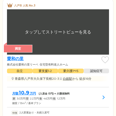
八戸市 人気 No.3
満室
愛和の里
株式会社愛和の里リーベ
住宅型有料老人ホーム
自立
要支援1•2
要介護1〜5
認知症可
青森県八戸市大久保下長根20-3
白銀駅
から 徒歩16分
10.9
月額
万円
(入居金
0
円) + 介護保険料
家
3.0
万円
管
2.2
万円
食
4.6
万円
他
1.2
万円
2
個室 / 13m
/ 基本プラン
2人部屋あり・夫婦入居可