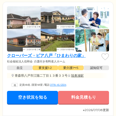
クローバーズ・ピア八戸「ひまわりの家」
社会福祉法人信和会
介護付き有料老人ホーム
自立
要支援1•2
要介護1〜5
認知症可
青森県八戸市江陽二丁目１３番３３号
陸奥湊駅
定員48名
/
居室48室
/
電話
0178-45-5304
空き状況を知る
料金見積もり
※2026/07/08更新