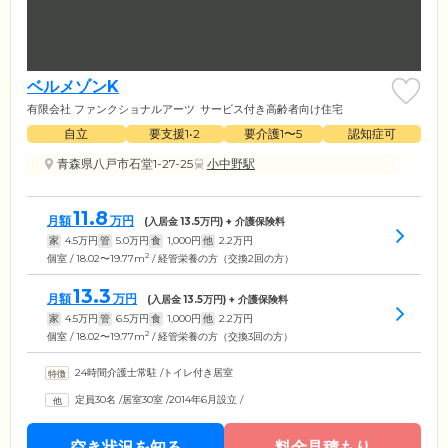
ベルメゾンK
有限会社 ファンクショナルアーツ
サービス付き高齢者向け住宅
自立
要支援1•2
要介護1〜5
認知症可
青森県八戸市石堂1-27-25
小中野駅
11.8
月額
万円
(入居金
13.5
万円) + 介護保険料
家
4.5
万円
管
5.0
万円
食
1,000
円
他
2.2
万円
2
個室 / 18.02〜19.77m
/ 経管栄養の方（交換2回の方）
13.3
月額
万円
(入居金
13.5
万円) + 介護保険料
家
4.5
万円
管
6.5
万円
食
1,000
円
他
2.2
万円
2
個室 / 18.02〜19.77m
/ 経管栄養の方（交換3回の方）
24時間介護士常駐
/
トイレ付き居室
定員30名
/
居室30室
/
2014年6月設立
/
空き状況を知る
料金見積もり