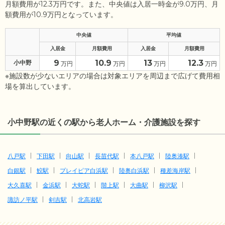
月額費用が12.3万円です。また、中央値は入居一時金が9.0万円、月
額費用が10.9万円となっています。
中央値
平均値
入居金
月額費用
入居金
月額費用
9
10.9
13
12.3
小中野
万円
万円
万円
万円
※施設数が少ないエリアの場合は対象エリアを周辺まで広げて費用相
場を算出しています。
小中野駅の近くの駅から老人ホーム・介護施設を探す
八戸駅
下田駅
向山駅
長苗代駅
本八戸駅
陸奥湊駅
白銀駅
鮫駅
プレイピア白浜駅
陸奥白浜駅
種差海岸駅
大久喜駅
金浜駅
大蛇駅
階上駅
大曲駅
柳沢駅
諏訪ノ平駅
剣吉駅
北高岩駅