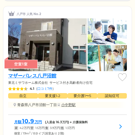
八戸市 人気 No.2
空室1室
マザーパレス八戸沼館
東北ミサワホーム株式会社
サービス付き高齢者向け住宅
4.1
(
口コミ7件
)
自立
要支援1•2
要介護1〜5
認知症可
青森県八戸市沼館一丁目
小中野駅
10.9
月額
万円
(入居金
16.3
万円) + 介護保険料
家
4.2
万円
管
1.5
万円
食
3.9
万円
他
1.3
万円
2
個室 / 19m
/ Bタイプ(浴室あり２階)