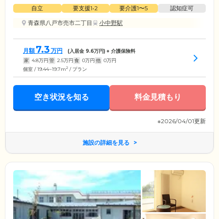
自立
要支援1•2
要介護1〜5
認知症可
青森県八戸市売市二丁目
小中野駅
7.3
月額
万円
(入居金
9.6
万円) + 介護保険料
家
4.8
万円
管
2.5
万円
食
0
万円
他
0
万円
2
個室 / 19.44~19.7m
/ プラン
空き状況を知る
料金見積もり
※2026/04/01更新
施設の詳細を見る