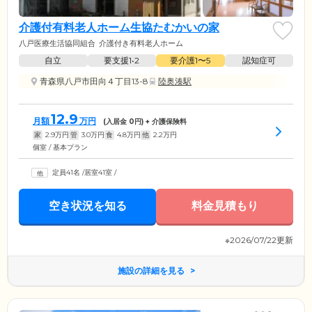
介護付有料老人ホーム生協たむかいの家
八戸医療生活協同組合
介護付き有料老人ホーム
自立
要支援1•2
要介護1〜5
認知症可
青森県八戸市田向４丁目13-8
陸奥湊駅
12.9
月額
万円
(入居金
0
円) + 介護保険料
家
2.9
万円
管
3.0
万円
食
4.8
万円
他
2.2
万円
個室 / 基本プラン
定員41名
/
居室41室
/
空き状況を知る
料金見積もり
※2026/07/22更新
施設の詳細を見る