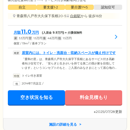
株式会社愛和の里リーベ
サービス付き高齢者向け住宅
自立
要支援1•2
要介護1〜5
認知症可
青森県八戸市大久保下長根20-5
白銀駅
から 徒歩16分
11.0
月額
万円
(入居金
9.9
万円) + 介護保険料
家
3.3
万円
管
1.5
万円
食
4.6
万円
他
1.5
万円
2
個室 / 19m
/ 基本プラン
居室内には、トイレ・洗面台・収納スペースが備え付けです
「愛和の里」は、青森県八戸市大久保字下長根にあるサービス付き高齢
者向け住宅です。「安らぎと生きがいを持てる第二の我が家を目指して
います」というコンセプトのもと、ご入居のみなさまにとって居心地の
よい、安心できる居住環境を提供しています。木のぬくもりが感じられ
トイレ付き居室
る木造2階建ての館内には、22戸の居室をご用意。居室内には、トイレ・
洗面台・収納スペースが備え付けられており、プライベートな空間で思
2014年7月設立
/
い思いの日常をお過ごしいただけます。
空き状況を知る
料金見積もり
※2025/07/28更新
施設の詳細を見る