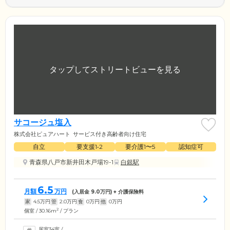
サコージュ塩入
株式会社ピュアハート
サービス付き高齢者向け住宅
自立
要支援1•2
要介護1〜5
認知症可
青森県八戸市新井田木戸場19-1
白銀駅
6.5
月額
万円
(入居金
9.0
万円) + 介護保険料
家
4.5
万円
管
2.0
万円
食
0
万円
他
0
万円
2
個室 / 30.16m
/ プラン
居室34室
/