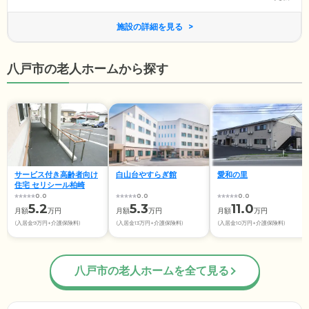
施設の詳細を見る
八戸市の老人ホームから探す
サービス付き高齢者向け
白山台やすらぎ館
愛和の里
住宅 セリシール柏崎
0.0
0.0
0.0
5.2
5.3
11.0
月額
万円
月額
万円
月額
万円
(入居金9万円+介護保険料)
(入居金13万円+介護保険料)
(入居金10万円+介護保険料)
八戸市の老人ホームを全て見る