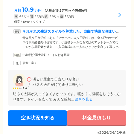
10.9
月額
万円
(入居金
16.3
万円) + 介護保険料
家
4.2
万円
管
1.5
万円
食
3.9
万円
他
1.3
万円
2
個室 / 19m
/ Ｃタイプ
それぞれの生活スタイルを尊重した、自由で快適な住まいを
ご用意しています
青森県八戸市沼館にある「マザーパレス八戸沼館」は、全15戸のサービ
ス付き高齢者向け住宅です。小規模ホームならではのアットホームでな
ごやかな雰囲気が魅力。ご入居者様のお一人おひとりが安心して暮らせ
るよう、24時間365日いつでも柔軟にサポートできる体制を整えていま
24時間介護士常駐
/
トイレ付き居室
す。ご入居者様の生活の拠点となるお部屋は、全室個室のプライベート
空間。ご自宅と同じように、ご入居者様それぞれのライフスタイルを変
居室15室
/
えることなく、思いおもいにお過ごしいただけます。自由で快適な住ま
いをご用意していますので、新しい生活の場として、お気軽にお問い合
わせください。
明るい居室で日当たりが良い
バスの送迎が時間通りに来ない
3.4
明るく太陽が入ってきてよかッタです。暖かくて昼寝をしそうにな
ります、トイレも広くて みんな親切...
続きを見る
空き状況を知る
料金見積もり
※2026/06/12更新