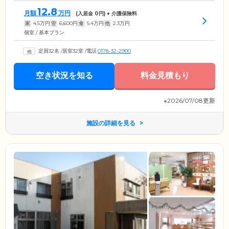
12.8
月額
万円
(入居金
0
円) + 介護保険料
家
4.5
万円
管
6,600
円
食
5.4
万円
他
2.3
万円
個室 / 基本プラン
定員32名
/
居室32室
/
電話
0178-32-2900
空き状況を知る
料金見積もり
※2026/07/08更新
施設の詳細を見る