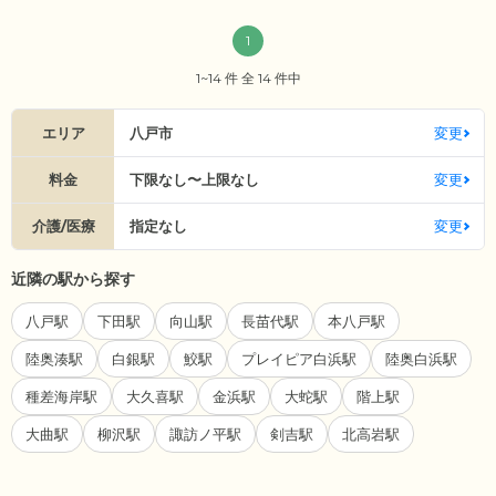
1
1~14 件 全 14 件中
エリア
八戸市
変更
料金
下限なし〜上限なし
変更
介護/医療
指定なし
変更
近隣の駅から探す
八戸駅
下田駅
向山駅
長苗代駅
本八戸駅
陸奥湊駅
白銀駅
鮫駅
プレイピア白浜駅
陸奥白浜駅
種差海岸駅
大久喜駅
金浜駅
大蛇駅
階上駅
大曲駅
柳沢駅
諏訪ノ平駅
剣吉駅
北高岩駅