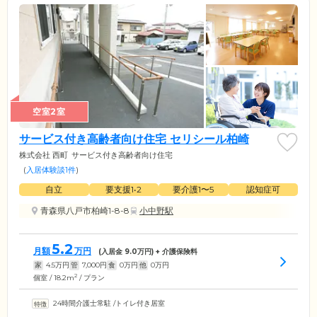
空室2室
サービス付き高齢者向け住宅 セリシール柏崎
株式会社 西町
サービス付き高齢者向け住宅
(
入居体験談1件
)
自立
要支援1•2
要介護1〜5
認知症可
青森県八戸市柏崎1-8-8
小中野駅
5.2
月額
万円
(入居金
9.0
万円) + 介護保険料
家
4.5
万円
管
7,000
円
食
0
万円
他
0
万円
2
個室 / 18.2m
/ プラン
24時間介護士常駐
/
トイレ付き居室