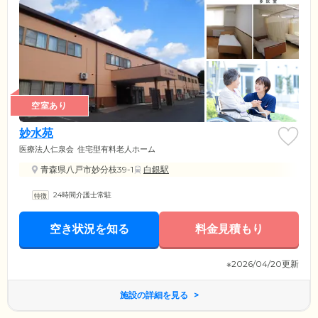
空室あり
妙水苑
医療法人仁泉会
住宅型有料老人ホーム
青森県八戸市妙分枝39-1
白銀駅
24時間介護士常駐
空き状況を知る
料金見積もり
※2026/04/20更新
施設の詳細を見る