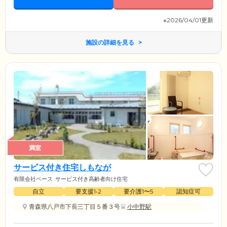
※2026/04/01更新
施設の詳細を見る
満室
サービス付き住宅しもなが
有限会社ベース
サービス付き高齢者向け住宅
自立
要支援1•2
要介護1〜5
認知症可
青森県八戸市下長三丁目５番３号
小中野駅