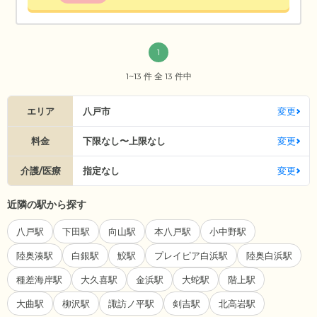
1
1~13 件 全 13 件中
エリア
八戸市
変更
料金
下限なし〜上限なし
変更
介護/医療
指定なし
変更
近隣の駅から探す
八戸駅
下田駅
向山駅
本八戸駅
小中野駅
陸奥湊駅
白銀駅
鮫駅
プレイピア白浜駅
陸奥白浜駅
種差海岸駅
大久喜駅
金浜駅
大蛇駅
階上駅
大曲駅
柳沢駅
諏訪ノ平駅
剣吉駅
北高岩駅