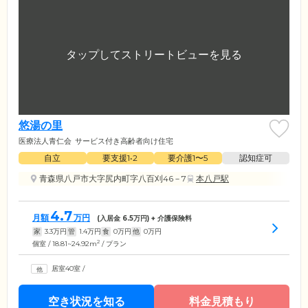
悠湯の里
医療法人青仁会
サービス付き高齢者向け住宅
自立
要支援1•2
要介護1〜5
認知症可
青森県八戸市大字尻内町字八百刈46－7
本八戸駅
4.7
月額
万円
(入居金
6.5
万円) + 介護保険料
家
3.3
万円
管
1.4
万円
食
0
万円
他
0
万円
2
個室 / 18.81~24.92m
/ プラン
居室40室
/
空き状況を知る
料金見積もり