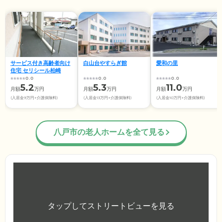
サービス付き高齢者向け
白山台やすらぎ館
愛和の里
住宅 セリシール柏崎
0.0
0.0
0.0
5.2
5.3
11.0
月額
万円
月額
万円
月額
万円
(入居金9万円+介護保険料)
(入居金13万円+介護保険料)
(入居金10万円+介護保険料)
八戸市の老人ホームを全て見る