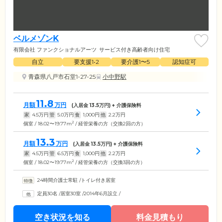
ベルメゾンK
有限会社 ファンクショナルアーツ
サービス付き高齢者向け住宅
自立
要支援1•2
要介護1〜5
認知症可
青森県八戸市石堂1-27-25
小中野駅
11.8
月額
万円
(入居金
13.5
万円) + 介護保険料
家
4.5
万円
管
5.0
万円
食
1,000
円
他
2.2
万円
2
個室 / 18.02〜19.77m
/ 経管栄養の方（交換2回の方）
13.3
月額
万円
(入居金
13.5
万円) + 介護保険料
家
4.5
万円
管
6.5
万円
食
1,000
円
他
2.2
万円
2
個室 / 18.02〜19.77m
/ 経管栄養の方（交換3回の方）
24時間介護士常駐
/
トイレ付き居室
定員30名
/
居室30室
/
2014年6月設立
/
空き状況を知る
料金見積もり