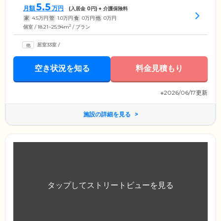
5.5
月額
万円
(入居金
0
円) + 介護保険料
家
4.5
万円
管
1.0
万円
食
0
万円
他
0
万円
2
個室 / 18.21~25.94m
/ プラン
居室33室
/
空き状況を知る
料金見積もり
※2026/06/17更新
施設の詳細を見る