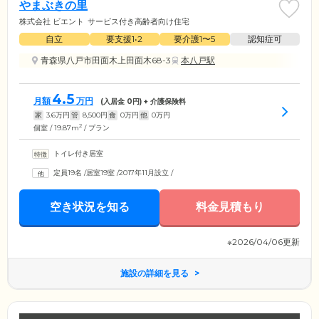
やまぶきの里
株式会社 ビエント
サービス付き高齢者向け住宅
自立
要支援1•2
要介護1〜5
認知症可
青森県八戸市田面木上田面木68-3
本八戸駅
4.5
月額
万円
(入居金
0
円) + 介護保険料
家
3.6
万円
管
8,500
円
食
0
万円
他
0
万円
2
個室 / 19.87m
/ プラン
トイレ付き居室
定員19名
/
居室19室
/
2017年11月設立
/
空き状況を知る
料金見積もり
※2026/04/06更新
施設の詳細を見る