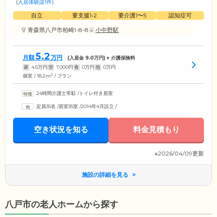
(
入居体験談1件
)
自立
要支援1•2
要介護1〜5
認知症可
青森県八戸市柏崎1-8-8
小中野駅
5.2
月額
万円
(入居金
9.0
万円) + 介護保険料
家
4.5
万円
管
7,000
円
食
0
万円
他
0
万円
2
個室 / 18.2m
/ プラン
24時間介護士常駐
/
トイレ付き居室
定員35名
/
居室35室
/
2014年4月設立
/
空き状況を知る
料金見積もり
※2026/04/09更新
施設の詳細を見る
八戸市の老人ホームから探す