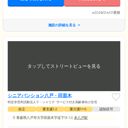
※2026/04/01更新
施設の詳細を見る
シニアパンション八戸・田面木
特定非営利活動法人ラ・シャリテ
サービス付き高齢者向け住宅
自立
要支援1•2
要介護1〜5
認知症可
青森県八戸市大字田面木字堤下13-1
本八戸駅