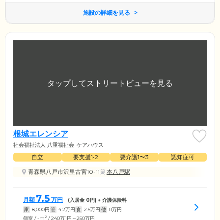
施設の詳細を見る
根城エレンシア
社会福祉法人 八重福祉会
ケアハウス
自立
要支援1•2
要介護1〜3
認知症可
青森県八戸市沢里古宮10-11
本八戸駅
7.5
月額
万円
(入居金
0
円) + 介護保険料
家
8,000
円
管
4.2
万円
食
2.5
万円
他
0
万円
2
個室 / -m
/ 240万1円～250万円