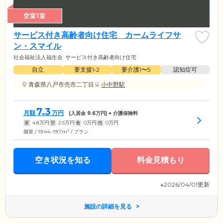
空室1室
サービス付き高齢者向け住宅 カームライフサ
ン・スマイル
社会福祉法人福生会
サービス付き高齢者向け住宅
自立
要支援1•2
要介護1〜5
認知症可
青森県八戸市売市二丁目
小中野駅
7.3
月額
万円
(入居金
9.6
万円) + 介護保険料
家
4.8
万円
管
2.5
万円
食
0
万円
他
0
万円
2
個室 / 19.44~19.7m
/ プラン
空き状況を知る
料金見積もり
※2026/04/01更新
施設の詳細を見る