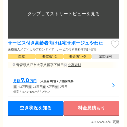
サービス付き高齢者向け住宅サポージュやわた
医療法人メディカルフロンティア
サービス付き高齢者向け住宅
自立
要支援1•2
要介護1〜5
認知症可
青森県八戸市大字八幡字下樋田
北高岩駅
7.0
月額
万円
(入居金
0
円) + 介護保険料
家
4.5
万円
管
2.5
万円
食
0
万円
他
0
万円
2
個室 / 18.45~19.5m
/ プラン
空き状況を知る
料金見積もり
※2026/04/01更新