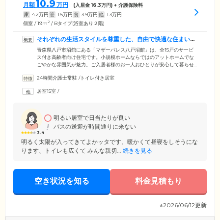
10.9
月額
万円
(入居金
16.3
万円) + 介護保険料
家
4.2
万円
管
1.5
万円
食
3.9
万円
他
1.3
万円
2
個室 / 19m
/ Bタイプ(浴室あり２階)
それぞれの生活スタイルを尊重した、自由で快適な住まいを
ご用意しています
青森県八戸市沼館にある「マザーパレス八戸沼館」は、全15戸のサービ
ス付き高齢者向け住宅です。小規模ホームならではのアットホームでな
ごやかな雰囲気が魅力。ご入居者様のお一人おひとりが安心して暮らせ
るよう、24時間365日いつでも柔軟にサポートできる体制を整えていま
24時間介護士常駐
/
トイレ付き居室
す。ご入居者様の生活の拠点となるお部屋は、全室個室のプライベート
空間。ご自宅と同じように、ご入居者様それぞれのライフスタイルを変
居室15室
/
えることなく、思いおもいにお過ごしいただけます。自由で快適な住ま
いをご用意していますので、新しい生活の場として、お気軽にお問い合
わせください。
明るい居室で日当たりが良い
バスの送迎が時間通りに来ない
3.4
明るく太陽が入ってきてよかッタです。暖かくて昼寝をしそうにな
ります、トイレも広くて みんな親切...
続きを見る
空き状況を知る
料金見積もり
※2026/06/12更新