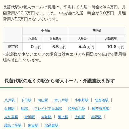
長苗代駅の老人ホームの費用は、平均して入居一時金が4.4万円、月
額費用が10.6万円です。また、中央値は入居一時金が0.0万円、月額
費用が5.5万円となっています。
中央値
平均値
入居金
月額費用
入居金
月額費用
0
5.5
4.4
10.6
長苗代
万円
万円
万円
万円
※施設数が少ないエリアの場合は対象エリアを周辺まで広げて費用相
場を算出しています。
長苗代駅の近くの駅から老人ホーム・介護施設を探す
八戸駅
下田駅
向山駅
本八戸駅
小中野駅
陸奥湊駅
白銀駅
鮫駅
プレイピア白浜駅
陸奥白浜駅
種差海岸駅
大久喜駅
金浜駅
大蛇駅
階上駅
大曲駅
柳沢駅
諏訪ノ平駅
剣吉駅
北高岩駅