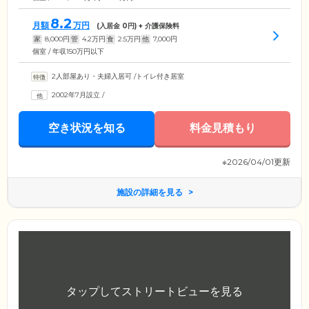
8.2
月額
万円
(入居金
0
円) + 介護保険料
家
8,000
円
管
4.2
万円
食
2.5
万円
他
7,000
円
個室 / 年収150万円以下
2人部屋あり・夫婦入居可
/
トイレ付き居室
2002年7月設立
/
空き状況を知る
料金見積もり
※2026/04/01更新
施設の詳細を見る