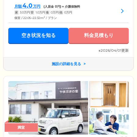
4.0
月額
万円
(入居金
0
円) + 介護保険料
家
3.0
万円
管
1.0
万円
食
0
万円
他
0
万円
2
個室 / 22.05~22.32m
/ プラン
空き状況を知る
料金見積もり
※2026/04/01更新
施設の詳細を見る
満室