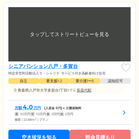
シニアパンション八戸・多賀台
特定非営利活動法人ラ・シャリテ
サービス付き高齢者向け住宅
自立
要支援1•2
要介護1〜5
認知症可
青森県八戸市大字多賀台1丁目1-7
長苗代駅
4.0
月額
万円
(入居金
0
円) + 介護保険料
家
3.0
万円
管
1.0
万円
食
0
万円
他
0
万円
2
個室 / 22.68m
/ プラン
空き状況を知る
料金見積もり