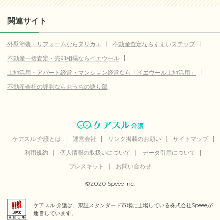
関連サイト
外壁塗装・リフォームならヌリカエ
不動産査定ならすまいステップ
不動産一括査定・売却相場ならイエウール
土地活用・アパート経営・マンション経営なら「イエウール土地活用」
不動産会社の評判ならおうちの語り部
ケアスル 介護とは
運営会社
リンク掲載のお願い
サイトマップ
利用規約
個人情報の取扱いについて
データ引用について
プレスキット
お問い合わせ
©2020 Speee Inc.
ケアスル 介護は、東証スタンダード市場に上場している株式会社Speeeが
運営しています。