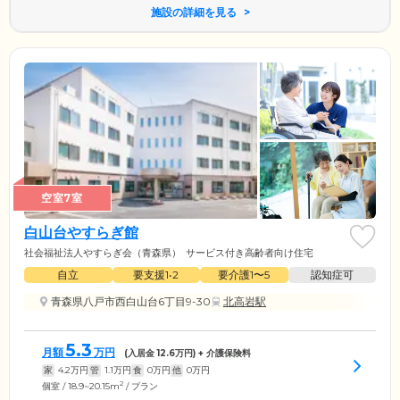
施設の詳細を見る
空室7室
白山台やすらぎ館
社会福祉法人やすらぎ会（青森県）
サービス付き高齢者向け住宅
自立
要支援1•2
要介護1〜5
認知症可
青森県八戸市西白山台6丁目9-30
北高岩駅
5.3
月額
万円
(入居金
12.6
万円) + 介護保険料
家
4.2
万円
管
1.1
万円
食
0
万円
他
0
万円
2
個室 / 18.9~20.15m
/ プラン