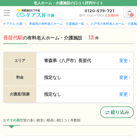
老人ホーム・介護施設の口コミ評判サイト
0120-579-721
掲載施設5万件超
0
受付 10:00〜19:00
土日祝OK
ケアスル 介護
青森県の有料老人ホーム・介護施設一覧
八戸市の有料老人ホーム・介護施
13
長苗代駅
の
有料老人ホーム・介護施設
件
変更
青森県（八戸市）
長苗代
エリア
指定なし
変更
料金
指定なし
変更
介護度/医療
絞り込み
おすすめ順
空室の多い順
安い順
高い順
口コミ件数順