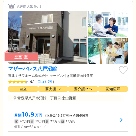
八戸市 人気 No.2
空室1室
マザーパレス八戸沼館
東北ミサワホーム株式会社
サービス付き高齢者向け住宅
4.1
(
口コミ7件
)
自立
要支援1•2
要介護1〜5
認知症可
青森県八戸市沼館一丁目
小中野駅
10.9
月額
万円
(入居金
16.3
万円) + 介護保険料
家
4.2
万円
管
1.5
万円
食
3.9
万円
他
1.3
万円
2
個室 / 19m
/ Ｃタイプ