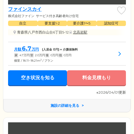
ファインスカイ
株式会社ファイン
サービス付き高齢者向け住宅
自立
要支援1•2
要介護1〜5
認知症可
青森県八戸市西白山台6丁目5-12
北高岩駅
6.7
月額
万円
(入居金
0
円) + 介護保険料
家
4.7
万円
管
2.0
万円
食
0
万円
他
0
万円
2
個室 / 18.11~18.21m
/ プラン
空き状況を知る
料金見積もり
※2026/04/01更新
施設の詳細を見る