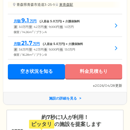
青森県青森市造道3-25-9
東青森駅
9.1
月額
万円
(入居金
5.0
万円) + 介護保険料
家
3.0
万円
管
4.2
万円
食
9,000
円
他
1.0
万円
2
個室 / 14.26m
/ プランA
21.7
月額
万円
(入居金
5.0
万円) + 介護保険料
家
3.6
万円
管
4.2
万円
食
9,000
円
他
13.0
万円
2
個室 / 16.28m
/ プランB
空き状況を知る
料金見積もり
※2026/04/28更新
施設の詳細を見る
約7秒に1人が利用！
ピッタリ
の施設を提案します