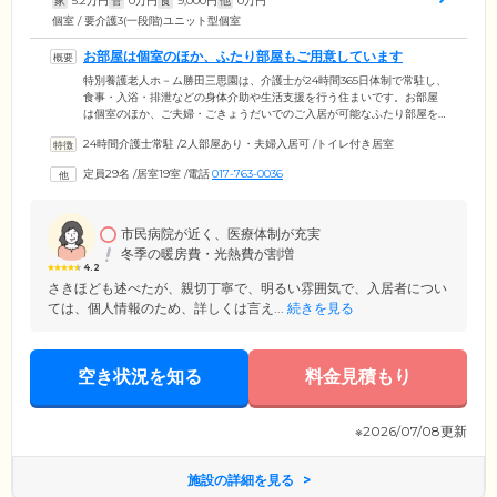
家
5.2
万円
管
0
万円
食
9,000
円
他
0
万円
個室 / 要介護3(一段階)ユニット型個室
お部屋は個室のほか、ふたり部屋もご用意しています
特別養護老人ホ－ム勝田三思園は、介護士が24時間365日体制で常駐し、
食事・入浴・排泄などの身体介助や生活支援を行う住まいです。お部屋
は個室のほか、ご夫婦・ごきょうだいでのご入居が可能なふたり部屋を
ご用意しました。お食事は、栄養バランスに配慮したメニューを1日3食
24時間介護士常駐
/
2人部屋あり・夫婦入居可
/
トイレ付き居室
ご提供。ほかのご入居者様との会話に花を咲かせながら、なごやかなひ
とときをお過ごしください。浴室設備は、リフト付き個浴室と特殊浴室
定員29名
/
居室19室
/
電話
017-763-0036
をご用意。お体の状態に合わせて、快適に清潔を保っていただけます。
さらに当ホームは定員29名と、小規模でアットホームな雰囲気も魅力。
顔なじみのスタッフやご入居者様に囲まれ、ホッとくつろいで暮らして
いただけます。
市民病院が近く、医療体制が充実
冬季の暖房費・光熱費が割増
4.2
さきほども述べたが、親切丁寧で、明るい雰囲気で、入居者につい
ては、個人情報のため、詳しくは言え...
続きを見る
空き状況を知る
料金見積もり
※2026/07/08更新
施設の詳細を見る