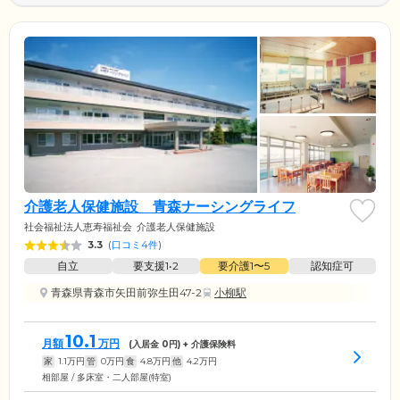
介護老人保健施設 青森ナーシングライフ
社会福祉法人恵寿福祉会
介護老人保健施設
3.3
(
口コミ4件
)
自立
要支援1•2
要介護1〜5
認知症可
青森県青森市矢田前弥生田47-2
小柳駅
10.1
月額
万円
(入居金
0
円) + 介護保険料
家
1.1
万円
管
0
万円
食
4.8
万円
他
4.2
万円
相部屋 / 多床室・二人部屋(特室)