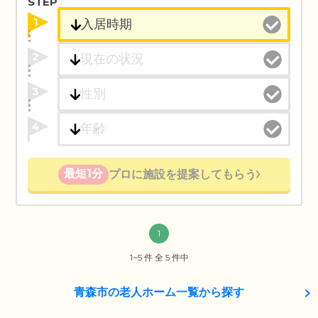
STEP
1
2
3
4
最短1分
プロに施設を提案してもらう
1
1~5 件 全 5 件中
青森市の老人ホーム一覧から探す