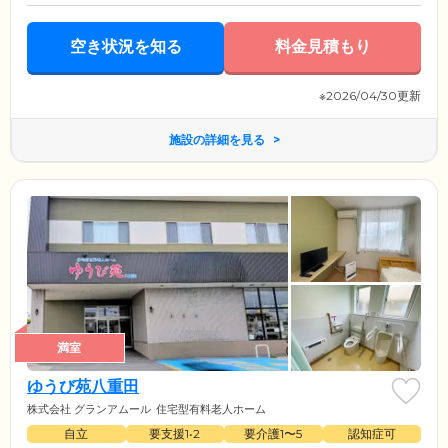
空き状況を知る
料金見積もり
※2026/04/30更新
施設の詳細を見る
満室
ゆうび苑八重田
株式会社 グランアムール
住宅型有料老人ホーム
自立
要支援1•2
要介護1〜5
認知症可