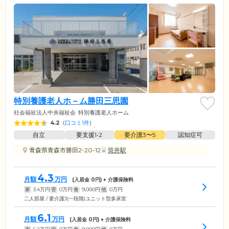
特別養護老人ホ－ム勝田三思園
社会福祉法人中央福祉会
特別養護老人ホーム
4.2
(
口コミ1件
)
自立
要支援1•2
要介護3〜5
認知症可
青森県青森市勝田2-20-12
筒井駅
4.3
月額
万円
(入居金
0
円) + 介護保険料
家
3.4
万円
管
0
万円
食
9,000
円
他
0
万円
二人部屋 / 要介護3(一段階)ユニット型多床室
6.1
月額
万円
(入居金
0
円) + 介護保険料