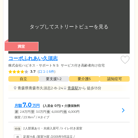
満室
コーポふれあい久須志
株式会社ハピネス・サポートＮＳ
サービス付き高齢者向け住宅
3.7
(
口コミ6件
)
自立
要支援1•2
要介護5
認知症可
青森県青森市久須志2-8-24
青森駅
から 徒歩13分
7.0
月額
万円
(入居金
0
円) + 介護保険料
家
2.8
万円
管
3.0
万円
食
6,000
円
他
6,000
円
2
個室 / 23.18m
/ Aタイプ
2人部屋あり・夫婦入居可
/
トイレ付き居室
定員14名
/
居室14室
/
2005年9月設立
/