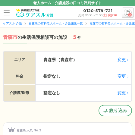
老人ホーム・介護施設の口コミ評判サイト
0120-579-721
掲載施設5万件超
0
受付 10:00〜19:00
土日祝OK
ケアスル 介護
青森県の有料老人ホーム・介護施設一覧
青森市の有料老人ホーム・介護施
5
青森市
の
生活保護相談可の施設
件
変更
青森県（青森市）
エリア
指定なし
変更
料金
指定なし
変更
介護度/医療
絞り込み
青森県 人気 No.2