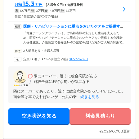
15.3
月額
万円
(入居金
0
円) + 介護保険料
家
5.0
万円
管
0
万円
食
4.8
万円
他
5.5
万円
個室 / 個室(要介護3の方の場合)
医療・リハビリテーションに重点をおいたケアをご提供する
施設です
「青森ナーシングライフ」は、ご高齢者様の安定した生活を支えるた
め、医療やリハビリテーションに重点をおいたケアをご提供する介護老
人保健施設。介護認定で要介護1〜5の認定を受けた方がご入居の対象で
す。当ホームを運営する社会福祉法人恵寿福祉会は、「総合的な保健・
2人部屋あり・夫婦入居可
医療・福祉の充実」を経営理念に、訪問介護・訪問看護・訪問リハビリ
テーション・居宅介護支援等の在宅サービスを展開。複数の事業をとお
定員100名
/
1989年5月設立
/
電話
017-726-5211
して、地域の社会福祉に広く貢献しています。館内にはスタッフが24時
間常駐し、ご入居者様の家庭復帰に向けたお手伝いをしていますので、
初めてご自宅を離れるという方も安心してお過ごしください。
隣にスーパー、近くに総合病院がある
施設全体に独特な匂いが気になる
2.8
隣にスーパーがあったり、近くに総合病院があったりでよかった。
面会等は車であればいいが、公共の乗...
続きを見る
空き状況を知る
料金見積もり
※2026/07/08更新