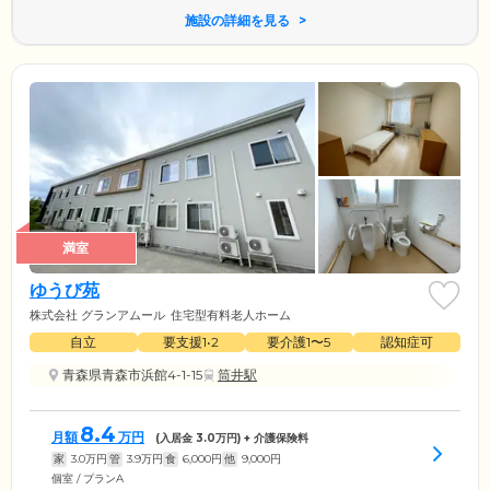
施設の詳細を見る
満室
ゆうび苑
株式会社 グランアムール
住宅型有料老人ホーム
自立
要支援1•2
要介護1〜5
認知症可
青森県青森市浜館4-1-15
筒井駅
8.4
月額
万円
(入居金
3.0
万円) + 介護保険料
家
3.0
万円
管
3.9
万円
食
6,000
円
他
9,000
円
個室 / プランA