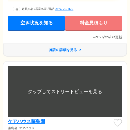
定員35名
/
居室35室
/
電話
0776-28-1122
空き状況を知る
料金見積もり
※2026/07/08更新
施設の詳細を見る
ケアハウス藤島園
藤島会
ケアハウス