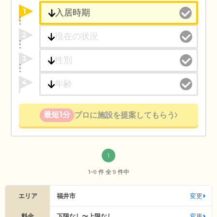
1
2
3
4
最短1分
プロに施設を提案してもらう
1
1~9 件 全 9 件中
エリア
福井市
変更
料金
下限なし〜上限なし
変更