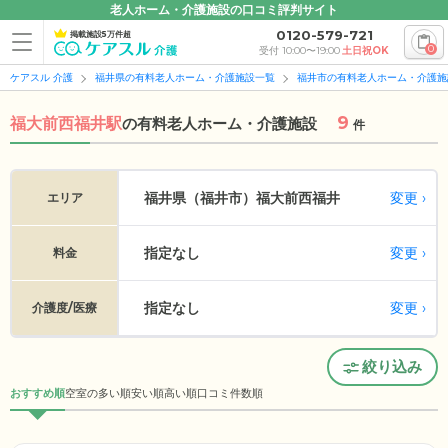
老人ホーム・介護施設の口コミ評判サイト
0120-579-721
掲載施設5万件超
0
受付 10:00〜19:00
土日祝OK
ケアスル 介護
福井県の有料老人ホーム・介護施設一覧
福井市の有料老人ホーム・介護施
9
福大前西福井駅
の
有料老人ホーム・介護施設
件
変更
福井県（福井市）
福大前西福井
エリア
指定なし
変更
料金
指定なし
変更
介護度/医療
絞り込み
おすすめ順
空室の多い順
安い順
高い順
口コミ件数順