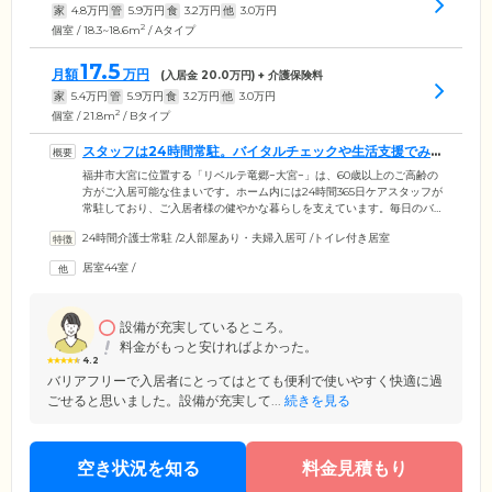
家
4.8
万円
管
5.9
万円
食
3.2
万円
他
3.0
万円
2
個室 / 18.3~18.6m
/ Aタイプ
17.5
月額
万円
(入居金
20.0
万円) + 介護保険料
家
5.4
万円
管
5.9
万円
食
3.2
万円
他
3.0
万円
2
個室 / 21.8m
/ Bタイプ
スタッフは24時間常駐。バイタルチェックや生活支援でみ
なさまを支えます
福井市大宮に位置する「リベルテ竜郷−大宮−」は、60歳以上のご高齢の
方がご入居可能な住まいです。ホーム内には24時間365日ケアスタッフが
常駐しており、ご入居者様の健やかな暮らしを支えています。毎日のバ
イタルチェックを欠かさず行い、ご入居のみなさまの健康を管理。定期
24時間介護士常駐
/
2人部屋あり・夫婦入居可
/
トイレ付き居室
的に巡回を行い、みなさまの安否確認にも努めています。さらに、さま
ざまな生活支援のサービスもご提供。フロントサービスとして、郵便物
居室44室
/
の受け取りや往診の対応、預り金の管理やタクシーの手配など、内容は
多岐にわたります。ご入居者様により快適な生活を送っていただけるよ
う、スタッフ一同誠心誠意サポートいたします。
設備が充実しているところ。
料金がもっと安ければよかった。
4.2
バリアフリーで入居者にとってはとても便利で使いやすく快適に過
ごせると思いました。設備が充実して...
続きを見る
空き状況を知る
料金見積もり