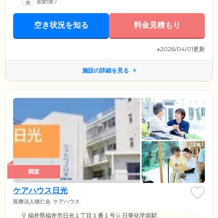
居室5室
/
空き状況を知る
料金見積もり
※2026/04/01更新
施設の詳細を見る
満室
ケアハウス日光
医療法人穂仁会
ケアハウス
福井県福井市日光１丁目１番１号
日華化学前駅