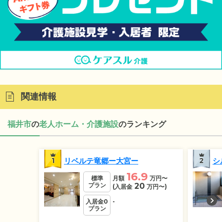
関連情報
福井市
の
老人ホーム・介護施設
のランキング
1
リベルテ竜郷ー大宮ー
2
シ
16.9
標準
月額
万円
〜
プラン
20
(入居金
万円
〜)
入居金0
-
プラン