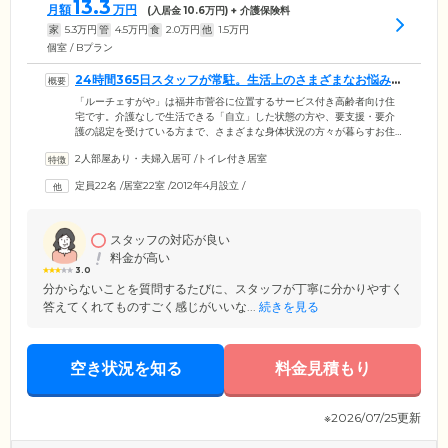
13.3
月額
万円
(入居金
10.6
万円) + 介護保険料
家
5.3
万円
管
4.5
万円
食
2.0
万円
他
1.5
万円
個室 / Bプラン
24時間365日スタッフが常駐。生活上のさまざまなお悩みを
伺います
「ルーチェすがや」は福井市菅谷に位置するサービス付き高齢者向け住
宅です。介護なしで生活できる「自立」した状態の方や、要支援・要介
護の認定を受けている方まで、さまざまな身体状況の方々が暮らすお住
まいです。当施設には24時間365日スタッフが常駐。夜間の巡回や安否確
2人部屋あり・夫婦入居可
/
トイレ付き居室
認を行い、ご入居のみなさまを見守ります。生活の上でのお困りごと
や、健康についてのお悩みも承っておりますので、お気軽にご相談くだ
定員22名
/
居室22室
/
2012年4月設立
/
さい。ご入居者様が過ごされる居室は完全個室。お風呂付や、お二人で
ご入居可能なお部屋など、数タイプの居室をご用意しております。
スタッフの対応が良い
料金が高い
3.0
分からないことを質問するたびに、スタッフが丁寧に分かりやすく
答えてくれてものすごく感じがいいな...
続きを見る
空き状況を知る
料金見積もり
※2026/07/25更新