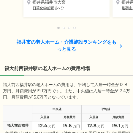
福井県福井市大宮
福井
日華化学前駅
歩7分
足羽山
福井市の老人ホーム・介護施設ランキングをも
っと見る
福大前西福井駅の老人ホームの費用相場
福大前西福井駅の老人ホームの費用は、平均して入居一時金が12.8
万円、月額費用が19.1万円です。また、中央値は入居一時金が12.4万
円、月額費用が15.6万円となっています。
中央値
平均値
入居金
月額費用
入居金
月額費用
12.4
15.6
12.8
19.1
福大前西福井
万円
万円
万円
万円