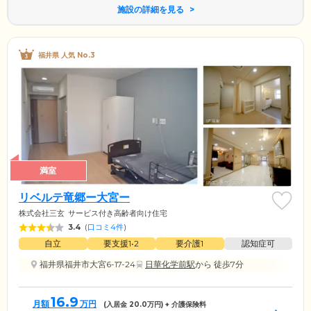
施設の詳細を見る
福井県 人気 No.3
満室
リベルテ竜郷ー大宮ー
株式会社三玄
サービス付き高齢者向け住宅
3.4
(
口コミ4件
)
自立
要支援1•2
要介護1
認知症可
福井県福井市大宮6-17-24
日華化学前駅
から 徒歩7分
16.9
月額
万円
(入居金
20.0
万円) + 介護保険料