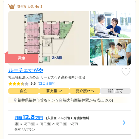
福井市 人気 No.3
満室
ルーチェすがや
社会福祉法人寿の会
サービス付き高齢者向け住宅
3.3
(
口コミ6件
)
自立
要支援1•2
要介護1〜5
認知症可
福井県福井市菅谷1-13-19
福大前西福井駅
から 徒歩20分
12.8
月額
万円
(入居金
9.6
万円) + 介護保険料
家
4.8
万円
管
4.5
万円
食
2.0
万円
他
1.5
万円
個室 / Aプラン