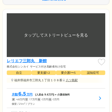
レリエフ三郎丸 新館
株式会社シンカイ
サービス付き高齢者向け住宅
自立
要支援1•2
要介護1〜5
認知症可
福井県福井市三郎丸１丁目１０８番
八ツ島駅
6.5
月額
万円
(入居金
9.6
万円) + 介護保険料
家
4.8
万円
管
1.7
万円
食
0
万円
他
0
万円
2
個室 / 21m
/ プラン