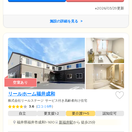
※2026/03/29更新
施設の詳細を見る
空室あり
リールホーム福井成和
株式会社リールステージ
サービス付き高齢者向け住宅
3.6
(
口コミ6件
)
自立
要支援1•2
要介護1〜5
認知症可
福井県福井市成和1-1610
新福井駅
から 徒歩25分