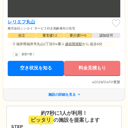
レリエフ丸山
株式会社シンカイ
サービス付き高齢者向け住宅
自立
要支援1•2
要介護1〜5
認知症可
福井県福井市丸山2丁目514番
越前開発駅
から 徒歩6分
居室11室
/
空き状況を知る
料金見積もり
※2026/04/01更新
施設の詳細を見る
約7秒に1人が利用！
ピッタリ
の施設を提案します
STEP