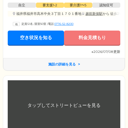
自立
要支援1•2
要介護1〜5
認知症可
福井県福井市高木中央３丁目１７０１番地
越前新保駅
から 徒歩21分
定員12名
/
居室50室
/
電話
0776-52-8200
空き状況を知る
料金見積もり
※2026/07/08更新
施設の詳細を見る