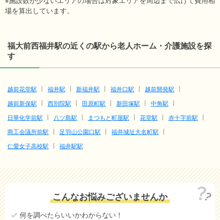
※施設数が少ないエリアの場合は対象エリアを周辺まで広げて費用相
場を算出しています。
福大前西福井駅の近くの駅から老人ホーム・介護施設を探
す
越前花堂駅
福井駅
新福井駅
福井口駅
越前開発駅
越前新保駅
西別院駅
田原町駅
新田塚駅
中角駅
日華化学前駅
八ツ島駅
まつもと町屋駅
花堂駅
赤十字前駅
商工会議所前駅
足羽山公園口駅
福井城址大名町駅
仁愛女子高校駅
福井駅駅
こんなお悩みございませんか
何を調べたらいいかわからない！