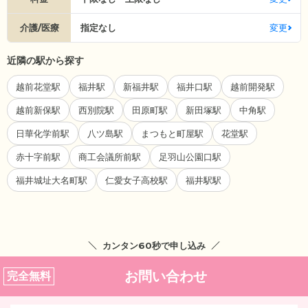
介護/医療
指定なし
変更
近隣の駅から探す
越前花堂駅
福井駅
新福井駅
福井口駅
越前開発駅
越前新保駅
西別院駅
田原町駅
新田塚駅
中角駅
日華化学前駅
八ツ島駅
まつもと町屋駅
花堂駅
赤十字前駅
商工会議所前駅
足羽山公園口駅
福井城址大名町駅
仁愛女子高校駅
福井駅駅
カンタン60秒で申し込み
お問い合わせ
完全無料