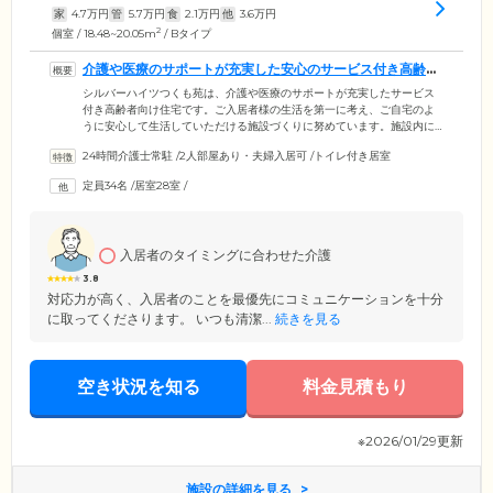
家
4.7
万円
管
5.7
万円
食
2.1
万円
他
3.6
万円
2
個室 / 18.48~20.05m
/ Bタイプ
介護や医療のサポートが充実した安心のサービス付き高齢者
向け住宅です
シルバーハイツつくも苑は、介護や医療のサポートが充実したサービス
付き高齢者向け住宅です。ご入居者様の生活を第一に考え、ご自宅のよ
うに安心して生活していただける施設づくりに努めています。施設内に
は居宅介護支援事業所・訪問介護事業所・デイサービスを併設。専属の
24時間介護士常駐
/
2人部屋あり・夫婦入居可
/
トイレ付き居室
ケアマネジャーがご入居者様のご希望やお体の状況に配慮したケアプラ
ンを作成し、充実した介護サービスをご提供いたします。介護スタッフ
定員34名
/
居室28室
/
は24時間365日体制で、きめ細やかなケアをご提供いたします。また当施
設には西浦医院を併設。看護師や医師が日常の健康管理や定期健診など
を行い、ご入居者様の健康をサポートいたします。
入居者のタイミングに合わせた介護
3.8
対応力が高く、入居者のことを最優先にコミュニケーションを十分
に取ってくださります。 いつも清潔...
続きを見る
空き状況を知る
料金見積もり
※2026/01/29更新
施設の詳細を見る