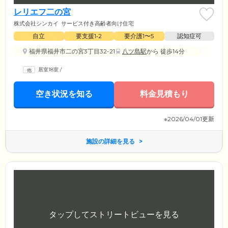
レリエフ二の宮
株式会社シンカイ
サービス付き高齢者向け住宅
自立
要支援1•2
要介護1〜5
認知症可
福井県福井市二の宮3丁目32-21
八ツ島駅
から 徒歩14分
居室18室
/
空き状況を知る
料金見積もり
※2026/04/01更新
施設の詳細を見る