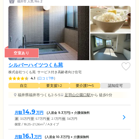
福井市 人気 No.2
空室あり
シルバーハイツつくも苑
株式会社つくも苑
サービス付き高齢者向け住宅
4.1
(
口コミ7件
)
自立
要支援1•2
要介護1〜5
認知症可
福井県福井市つくも2-5-5
足羽山公園口駅
から 徒歩9分
14.9
月額
万円
(入居金
9.3
万円) + 介護保険料
家
3.5
万円
管
5.7
万円
食
2.1
万円
他
3.6
万円
2
個室 / 18.25~21.26m
/ Aタイプ
16.1
月額
万円
(入居金
10.3
万円) + 介護保険料