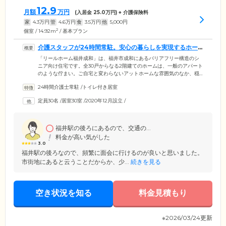
12.9
月額
万円
(入居金
25.0
万円) + 介護保険料
家
4.3
万円
管
4.6
万円
食
3.5
万円
他
5,000
円
2
個室 / 14.92m
/ 基本プラン
介護スタッフが24時間常駐。安心の暮らしを実現するホー
ムです
「リールホーム福井成和」は、福井市成和にあるバリアフリー構造のシ
ニア向け住宅です。全30戸からなる2階建てのホームは、一般のアパート
のような佇まい。ご自宅と変わらないアットホームな雰囲気のなか、穏
やかな暮らしの実現をサポートします。施設内には経験豊富な介護スタ
24時間介護士常駐
/
トイレ付き居室
ッフが24時間常駐。ご入居者様へのお声掛けや安否確認を行っていま
す。暮らしに関するお悩みなど、生活相談も承っていますのでご安心く
定員30名
/
居室30室
/
2020年12月設立
/
ださい。また、当ホームは介護施設ではないため、ご入居にあたって高
額な入居金は不要。賃貸住宅同様、敷金のみでご入居いただけます。
福井駅の後ろにあるので、交通の...
料金が高い気がした
3.0
福井駅の後ろなので、頻繁に面会に行けるのが良いと思いました。
市街地にあると云うことだからか、少...
続きを見る
空き状況を知る
料金見積もり
※2026/03/24更新