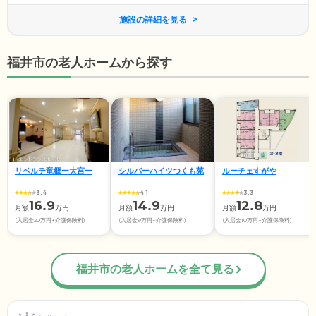
施設の詳細を見る
福井市の老人ホームから探す
リベルテ竜郷ー大宮ー
シルバーハイツつくも苑
ルーチェすがや
3.4
4.1
3.3
16.9
14.9
12.8
月額
万円
月額
万円
月額
万円
(入居金20万円+介護保険料)
(入居金9万円+介護保険料)
(入居金10万円+介護保険料)
福井市の老人ホームを全て見る