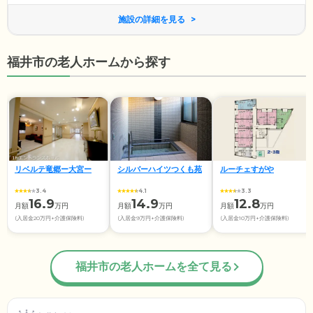
施設の詳細を見る
福井市の老人ホームから探す
リベルテ竜郷ー大宮ー
シルバーハイツつくも苑
ルーチェすがや
3.4
4.1
3.3
16.9
14.9
12.8
月額
万円
月額
万円
月額
万円
(入居金20万円+介護保険料)
(入居金9万円+介護保険料)
(入居金10万円+介護保険料)
福井市の老人ホームを全て見る