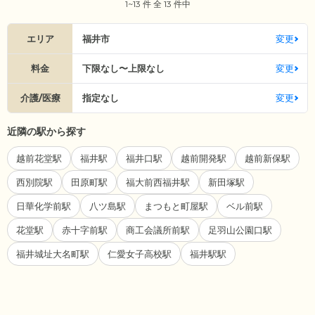
1~13 件 全 13 件中
エリア
福井市
変更
料金
下限なし〜上限なし
変更
介護/医療
指定なし
変更
近隣の駅から探す
越前花堂駅
福井駅
福井口駅
越前開発駅
越前新保駅
西別院駅
田原町駅
福大前西福井駅
新田塚駅
日華化学前駅
八ツ島駅
まつもと町屋駅
ベル前駅
花堂駅
赤十字前駅
商工会議所前駅
足羽山公園口駅
福井城址大名町駅
仁愛女子高校駅
福井駅駅