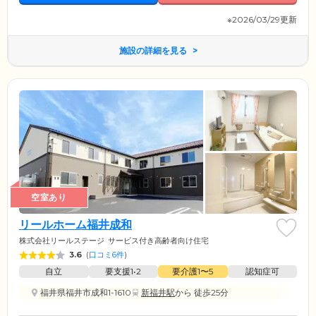
※2026/03/29更新
施設の詳細を見る
空室あり
リールホーム福井成和
株式会社リールステージ
サービス付き高齢者向け住宅
3.6
(
口コミ6件
)
自立
要支援1•2
要介護1〜5
認知症可
福井県福井市成和1-1610
新福井駅
から 徒歩25分