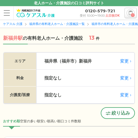
老人ホーム・介護施設の口コミ評判サイト
0120-579-721
掲載施設5万件超
0
受付 10:00〜19:00
土日祝OK
ケアスル 介護
福井県の有料老人ホーム・介護施設一覧
福井市の有料老人ホーム・介護施
13
新福井駅
の
有料老人ホーム・介護施設
件
変更
福井県（福井市）
新福井
エリア
指定なし
変更
料金
指定なし
変更
介護度/医療
絞り込み
おすすめ順
空室の多い順
安い順
高い順
口コミ件数順