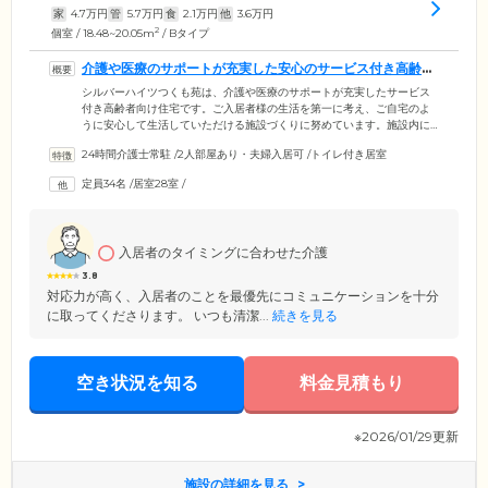
家
4.7
万円
管
5.7
万円
食
2.1
万円
他
3.6
万円
2
個室 / 18.48~20.05m
/ Bタイプ
介護や医療のサポートが充実した安心のサービス付き高齢者
向け住宅です
シルバーハイツつくも苑は、介護や医療のサポートが充実したサービス
付き高齢者向け住宅です。ご入居者様の生活を第一に考え、ご自宅のよ
うに安心して生活していただける施設づくりに努めています。施設内に
は居宅介護支援事業所・訪問介護事業所・デイサービスを併設。専属の
24時間介護士常駐
/
2人部屋あり・夫婦入居可
/
トイレ付き居室
ケアマネジャーがご入居者様のご希望やお体の状況に配慮したケアプラ
ンを作成し、充実した介護サービスをご提供いたします。介護スタッフ
定員34名
/
居室28室
/
は24時間365日体制で、きめ細やかなケアをご提供いたします。また当施
設には西浦医院を併設。看護師や医師が日常の健康管理や定期健診など
を行い、ご入居者様の健康をサポートいたします。
入居者のタイミングに合わせた介護
3.8
対応力が高く、入居者のことを最優先にコミュニケーションを十分
に取ってくださります。 いつも清潔...
続きを見る
空き状況を知る
料金見積もり
※2026/01/29更新
施設の詳細を見る