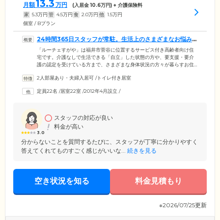
13.3
月額
万円
(入居金
10.6
万円) + 介護保険料
家
5.3
万円
管
4.5
万円
食
2.0
万円
他
1.5
万円
個室 / Bプラン
24時間365日スタッフが常駐。生活上のさまざまなお悩みを
伺います
「ルーチェすがや」は福井市菅谷に位置するサービス付き高齢者向け住
宅です。介護なしで生活できる「自立」した状態の方や、要支援・要介
護の認定を受けている方まで、さまざまな身体状況の方々が暮らすお住
まいです。当施設には24時間365日スタッフが常駐。夜間の巡回や安否確
2人部屋あり・夫婦入居可
/
トイレ付き居室
認を行い、ご入居のみなさまを見守ります。生活の上でのお困りごと
や、健康についてのお悩みも承っておりますので、お気軽にご相談くだ
定員22名
/
居室22室
/
2012年4月設立
/
さい。ご入居者様が過ごされる居室は完全個室。お風呂付や、お二人で
ご入居可能なお部屋など、数タイプの居室をご用意しております。
スタッフの対応が良い
料金が高い
3.0
分からないことを質問するたびに、スタッフが丁寧に分かりやすく
答えてくれてものすごく感じがいいな...
続きを見る
空き状況を知る
料金見積もり
※2026/07/25更新