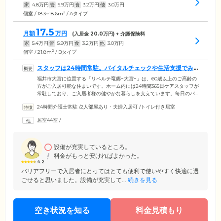
家
4.8
万円
管
5.9
万円
食
3.2
万円
他
3.0
万円
2
個室 / 18.3~18.6m
/ Aタイプ
17.5
月額
万円
(入居金
20.0
万円) + 介護保険料
家
5.4
万円
管
5.9
万円
食
3.2
万円
他
3.0
万円
2
個室 / 21.8m
/ Bタイプ
スタッフは24時間常駐。バイタルチェックや生活支援でみ
なさまを支えます
福井市大宮に位置する「リベルテ竜郷−大宮−」は、60歳以上のご高齢の
方がご入居可能な住まいです。ホーム内には24時間365日ケアスタッフが
常駐しており、ご入居者様の健やかな暮らしを支えています。毎日のバ
イタルチェックを欠かさず行い、ご入居のみなさまの健康を管理。定期
24時間介護士常駐
/
2人部屋あり・夫婦入居可
/
トイレ付き居室
的に巡回を行い、みなさまの安否確認にも努めています。さらに、さま
ざまな生活支援のサービスもご提供。フロントサービスとして、郵便物
居室44室
/
の受け取りや往診の対応、預り金の管理やタクシーの手配など、内容は
多岐にわたります。ご入居者様により快適な生活を送っていただけるよ
う、スタッフ一同誠心誠意サポートいたします。
設備が充実しているところ。
料金がもっと安ければよかった。
4.2
バリアフリーで入居者にとってはとても便利で使いやすく快適に過
ごせると思いました。設備が充実して...
続きを見る
空き状況を知る
料金見積もり