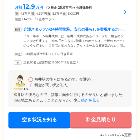
12.9
月額
万円
(入居金
25.0
万円) + 介護保険料
家
4.3
万円
管
4.6
万円
食
3.5
万円
他
5,000
円
2
個室 / 14.92m
/ 基本プラン
介護スタッフが24時間常駐。安心の暮らしを実現するホー
ムです
「リールホーム福井成和」は、福井市成和にあるバリアフリー構造のシ
ニア向け住宅です。全30戸からなる2階建てのホームは、一般のアパート
のような佇まい。ご自宅と変わらないアットホームな雰囲気のなか、穏
やかな暮らしの実現をサポートします。施設内には経験豊富な介護スタ
24時間介護士常駐
/
トイレ付き居室
ッフが24時間常駐。ご入居者様へのお声掛けや安否確認を行っていま
す。暮らしに関するお悩みなど、生活相談も承っていますのでご安心く
定員30名
/
居室30室
/
2020年12月設立
/
ださい。また、当ホームは介護施設ではないため、ご入居にあたって高
額な入居金は不要。賃貸住宅同様、敷金のみでご入居いただけます。
福井駅の後ろにあるので、交通の...
料金が高い気がした
3.0
福井駅の後ろなので、頻繁に面会に行けるのが良いと思いました。
市街地にあると云うことだからか、少...
続きを見る
空き状況を知る
料金見積もり
※2026/03/24更新