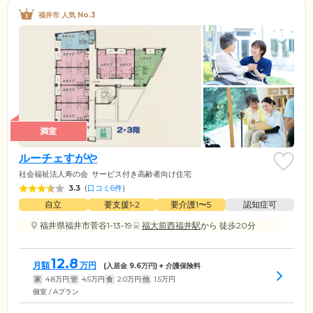
福井市 人気 No.3
満室
ルーチェすがや
社会福祉法人寿の会
サービス付き高齢者向け住宅
3.3
(
口コミ6件
)
自立
要支援1•2
要介護1〜5
認知症可
福井県福井市菅谷1-13-19
福大前西福井駅
から 徒歩20分
12.8
月額
万円
(入居金
9.6
万円) + 介護保険料
家
4.8
万円
管
4.5
万円
食
2.0
万円
他
1.5
万円
個室 / Aプラン