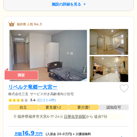
施設の詳細を見る
福井県 人気 No.3
満室
リベルテ竜郷ー大宮ー
株式会社三玄
サービス付き高齢者向け住宅
3.4
(
口コミ4件
)
自立
要支援1•2
要介護1
認知症可
福井県福井市大宮6-17-24
日華化学前駅
から 徒歩7分
16.9
月額
万円
(入居金
20.0
万円) + 介護保険料