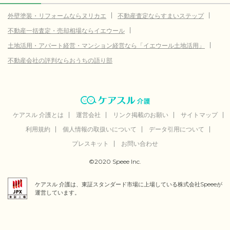
外壁塗装・リフォームならヌリカエ
不動産査定ならすまいステップ
不動産一括査定・売却相場ならイエウール
土地活用・アパート経営・マンション経営なら「イエウール土地活用」
不動産会社の評判ならおうちの語り部
ケアスル 介護とは
運営会社
リンク掲載のお願い
サイトマップ
利用規約
個人情報の取扱いについて
データ引用について
プレスキット
お問い合わせ
©2020 Speee Inc.
ケアスル 介護は、東証スタンダード市場に上場している株式会社Speeeが
運営しています。