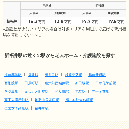
中央値
平均値
入居金
月額費用
入居金
月額費用
16.2
12.8
14.7
17.5
新福井
万円
万円
万円
万円
※施設数が少ないエリアの場合は対象エリアを周辺まで広げて費用相
場を算出しています。
新福井駅の近くの駅から老人ホーム・介護施設を探す
越前花堂駅
福井駅
福井口駅
越前開発駅
越前新保駅
西別院駅
田原町駅
福大前西福井駅
新田塚駅
日華化学前駅
八ツ島駅
まつもと町屋駅
ベル前駅
花堂駅
赤十字前駅
商工会議所前駅
足羽山公園口駅
福井城址大名町駅
仁愛女子高校駅
福井駅駅