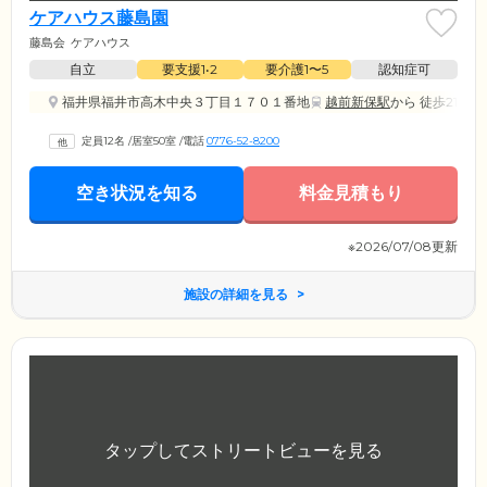
ケアハウス藤島園
藤島会
ケアハウス
自立
要支援1•2
要介護1〜5
認知症可
福井県福井市高木中央３丁目１７０１番地
越前新保駅
から 徒歩21分
定員12名
/
居室50室
/
電話
0776-52-8200
空き状況を知る
料金見積もり
※2026/07/08更新
施設の詳細を見る