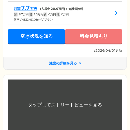
7.7
月額
万円
(入居金
20.0
万円) + 介護保険料
家
6.7
万円
管
1.0
万円
食
0
万円
他
0
万円
2
個室 / 41.32~57.03m
/ プラン
空き状況を知る
料金見積もり
※2026/04/01更新
施設の詳細を見る