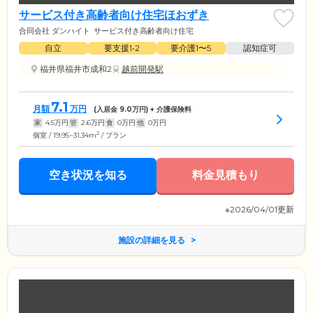
サービス付き高齢者向け住宅ほおずき
合同会社 ダンハイト
サービス付き高齢者向け住宅
自立
要支援1•2
要介護1〜5
認知症可
福井県福井市成和2
越前開発駅
7.1
月額
万円
(入居金
9.0
万円) + 介護保険料
家
4.5
万円
管
2.6
万円
食
0
万円
他
0
万円
2
個室 / 19.95~31.34m
/ プラン
空き状況を知る
料金見積もり
※2026/04/01更新
施設の詳細を見る