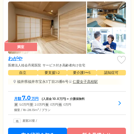
満室
わがや
医療法人桂会丹尾医院
サービス付き高齢者向け住宅
自立
要支援1•2
要介護1〜5
認知症可
福井県福井市宝永3丁目25番8号
仁愛女子高校駅
7.0
月額
万円
(入居金
10.0
万円) + 介護保険料
家
5.0
万円
管
2.0
万円
食
0
万円
他
0
万円
2
個室 / 18~28.13m
/ プラン
居室20室
/