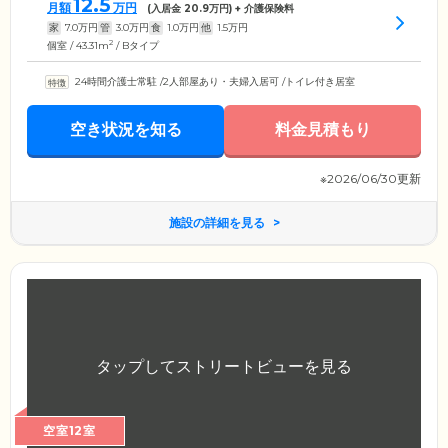
12.5
月額
万円
(入居金
20.9
万円) + 介護保険料
家
7.0
万円
管
3.0
万円
食
1.0
万円
他
1.5
万円
2
個室 / 43.31m
/ Bタイプ
24時間介護士常駐
/
2人部屋あり・夫婦入居可
/
トイレ付き居室
空き状況を知る
料金見積もり
※2026/06/30更新
施設の詳細を見る
空室12室