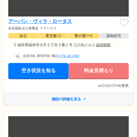
アーバン・ヴィラ・ロータス
社会福祉法人慈豊会
ケアハウス
自立
要支援1•2
要介護1〜5
認知症可
福井県福井市大手２丁目３番１号 三の丸ビル
福井駅駅
定員39名
/
居室39室
/
電話
0776-28-0068
空き状況を知る
料金見積もり
※2026/07/08更新
施設の詳細を見る