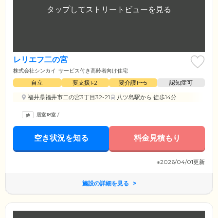
レリエフ二の宮
株式会社シンカイ
サービス付き高齢者向け住宅
自立
要支援1•2
要介護1〜5
認知症可
福井県福井市二の宮3丁目32-21
八ツ島駅
から 徒歩14分
居室18室
/
空き状況を知る
料金見積もり
※2026/04/01更新
施設の詳細を見る