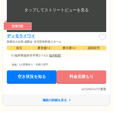
空室5室
ディモライワイ
医療法人社団 成蹊会
住宅型有料老人ホーム
自立
要支援1•2
要介護1•2
認知症可
福井県福井市手寄2-1-5
福井駅駅
2人部屋あり・夫婦入居可
空き状況を知る
料金見積もり
※2026/04/01更新
施設の詳細を見る