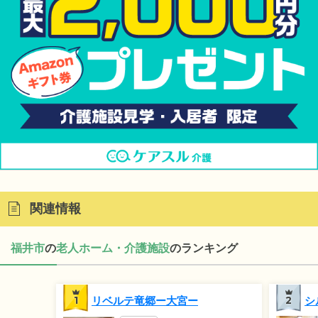
関連情報
福井市
の
老人ホーム・介護施設
のランキング
1
リベルテ竜郷ー大宮ー
2
シ