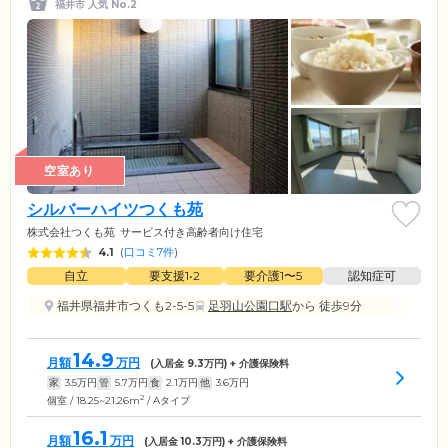
福井市 人気 No.2
空室あり
シルバーハイツつくも苑
株式会社つくも苑
サービス付き高齢者向け住宅
4.1
(
口コミ7件
)
自立
要支援1•2
要介護1〜5
認知症可
福井県福井市つくも2-5-5
足羽山公園口駅
から 徒歩9分
14.9
月額
万円
(入居金
9.3
万円) + 介護保険料
家
3.5
万円
管
5.7
万円
食
2.1
万円
他
3.6
万円
2
個室 / 18.25~21.26m
/ Aタイプ
16.1
月額
万円
(入居金
10.3
万円) + 介護保険料