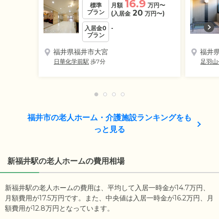
16.9
標準
月額
万円
〜
プラン
20
(入居金
万円
〜)
入居金0
-
プラン
福井県福井市大宮
福井
日華化学前駅
歩7分
足羽山
福井市の老人ホーム・介護施設ランキングをも
っと見る
新福井駅の老人ホームの費用相場
新福井駅の老人ホームの費用は、平均して入居一時金が14.7万円、
月額費用が17.5万円です。また、中央値は入居一時金が16.2万円、月
額費用が12.8万円となっています。