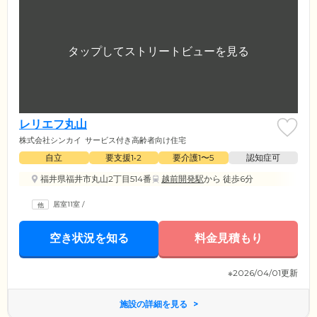
レリエフ丸山
株式会社シンカイ
サービス付き高齢者向け住宅
自立
要支援1•2
要介護1〜5
認知症可
福井県福井市丸山2丁目514番
越前開発駅
から 徒歩6分
居室11室
/
空き状況を知る
料金見積もり
※2026/04/01更新
施設の詳細を見る