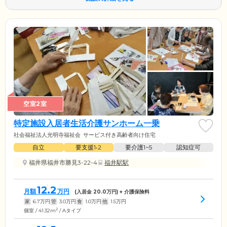
空室2室
特定施設入居者生活介護サンホーム一乗
社会福祉法人光明寺福祉会
サービス付き高齢者向け住宅
自立
要支援1•2
要介護1~5
認知症可
福井県福井市勝見3-22-4
福井駅駅
12.2
月額
万円
(入居金
20.0
万円) + 介護保険料
家
6.7
万円
管
3.0
万円
食
1.0
万円
他
1.5
万円
2
個室 / 41.32m
/ Aタイプ