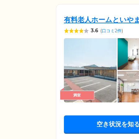
有料老人ホームといや
3.6
(
口コミ2件
)
満室
空き状況を知