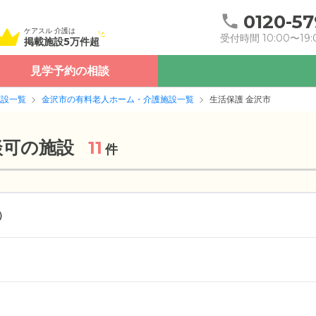
0120-57
ケアスル 介護は
受付時間 10:00〜19:
掲載施設5万件超
見学予約の相談
施設一覧
金沢市の有料老人ホーム・介護施設一覧
生活保護 金沢市
談可の施設
11
件
）