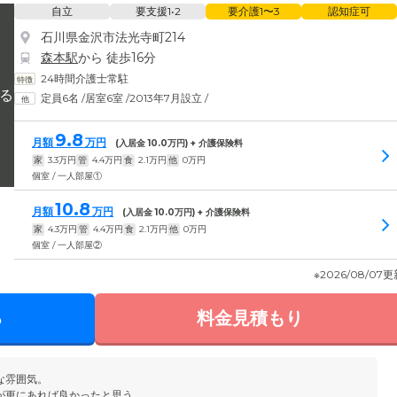
自立
要支援1•2
要介護1〜3
認知症可
石川県金沢市法光寺町214
森本駅
から 徒歩16分
24時間介護士常駐
定員6名
/
居室6室
/
2013年7月設立
/
9.8
月額
万円
(入居金
10.0
万円) + 介護保険料
家
3.3
万円
管
4.4
万円
食
2.1
万円
他
0
万円
個室 / 一人部屋①
10.8
月額
万円
(入居金
10.0
万円) + 介護保険料
家
4.3
万円
管
4.4
万円
食
2.1
万円
他
0
万円
個室 / 一人部屋②
※2026/08/07
る
料金見積もり
な雰囲気。
が更にあれば良かったと思う。