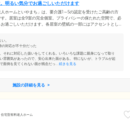
徴。明るい気分でお過ごしいただけます
人ホームといやまち」は、要介護1～5の認定を受けたご高齢の方
です。居室は全9室の完全個室。プライバシーの保たれた空間で、必
らお過ごしいただけます。各居室の壁紙の一部にはアクセントとし
グリーンといった鮮やかな色を差し込みました。デザイナーズマン
気の中で、おくつろぎいただけます。また、リビングには、大きな
よい。
チンを設置。ご入居者様にもご利用いただける設備ですので、ご自
時の対応が不十分だった
ます。
、それに対応した扱いをしてくれる。いろいろな課題に親身になって取り
い雰囲気があったので、安心出来た面がある。 特にないが、トラブルが起
で面倒を見てくれない面が残念だっ...
続きを見る
施設の詳細を見る
住宅型有料老人ホーム