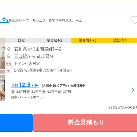
まち
株式会社ケア・サンエス
住宅型有料老人ホーム
自立
要支援1•2
要介護1〜5
認知症可
石川県金沢市問屋町1-48
三口駅
から 徒歩13分
トイレ付き居室
定員9名
/
居室9室
/
2016年4月設立
/
12.3
月額
万円
(入居金
10.0
万円) + 介護保険料
家
5.1
万円
管
3.0
万円
食
4.2
万円
他
0
万円
2
個室 / 13m
/ 基本プラン
※2026/08/06
る
料金見積もり