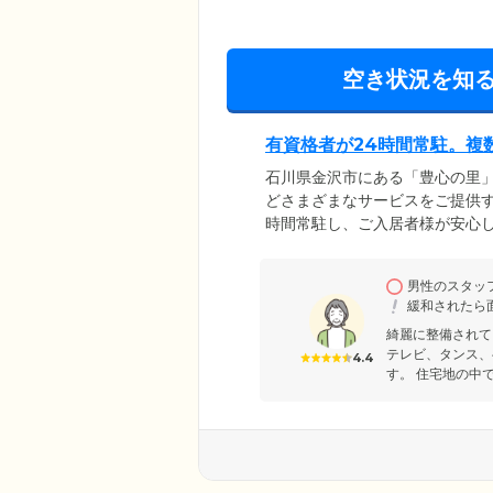
空き状況を知
有資格者が24時間常駐。複
石川県金沢市にある「豊心の里
どさまざまなサービスをご提供す
時間常駐し、ご入居者様が安心
トを実施。夜間は2時間おきに
します。ご家族様や地域との連
男性のスタッ
しております。短期入居も可能
緩和されたら
綺麗に整備されて
テレビ、タンス、
4.4
す。 住宅地の中で