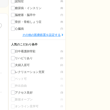
認知症
(8)
糖尿病・インスリン
(8)
脳梗塞・脳卒中
(7)
骨折・骨粗しょう症
(8)
心臓病
(7)
その他の医療処置を設定する
人気のこだわり条件
日中看護師常駐
(5)
リハビリあり
(2)
夫婦入居可
(2)
レクリエーション充実
(3)
ペット可
(0)
外出自由
(0)
アクセス良好
(3)
新規オープン
(0)
オンライン見学可
(0)