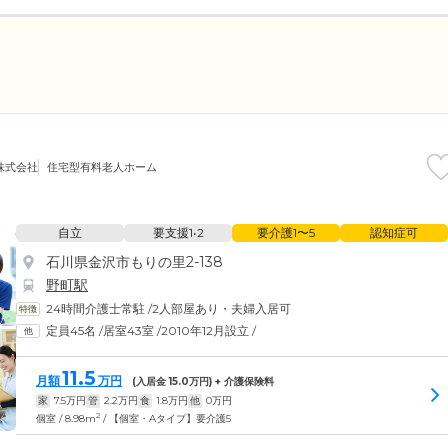
株式会社
住宅型有料老人ホーム
自立
要支援1•2
要介護1〜5
認知症可
石川県金沢市もりの里2-138
野町駅
24時間介護士常駐
/
2人部屋あり・夫婦入居可
定員45名
/
居室43室
/
2010年12月設立
/
11.5
月額
万円
(入居金
15.0
万円) + 介護保険料
家
7.5
万円
管
2.2
万円
食
1.8
万円
他
0
万円
2
個室 / 8.98m
/ 【個室・Aタイプ】要介護5