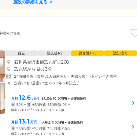
施設の詳細を見る
齢者向け住宅
自立
要支援1•2
要介護1〜5
認知症可
石川県金沢市額乙丸町ロ268
乙丸駅
から 徒歩3分
24時間介護士常駐
/
2人部屋あり・夫婦入居可
/
トイレ付き居室
定員20名
/
居室20室
/
2013年12月設立
/
12.6
月額
万円
(入居金
10.0
万円) + 介護保険料
家
5.0
万円
管
4.5
万円
食
3.1
万円
他
0
万円
2
個室 / 21.06m
/ Aタイプ・キッチン無
13.1
月額
万円
(入居金
11.0
万円) + 介護保険料
家
5.5
万円
管
4.5
万円
食
3.1
万円
他
0
万円
2
個室 / 21.06m
/ Bタイプ・キッチン有