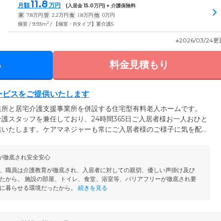
11.8
月額
万円
(入居金
15.0
万円) + 介護保険料
家
7.8
万円
管
2.2
万円
食
1.8
万円
他
0
万円
2
個室 / 9.93m
/ 【個室・Bタイプ】要介護5
※2026/03/24
る
料金見積もり
サービスをご提供いたします
業所と居宅介護支援事業所を併設する住宅型有料老人ホームです。
護スタッフを兼任しており、24時間365日ご入居者様お一人おひと
供いたします。ケアマネジャーも常にご入居者様のご様子に気を配
フも生活のお手伝いをいたしますので、お困りのことがあればお気
設では日中は看護師も常駐。ご入居者様の日常の健康管理も安心し
が徹底され安全安心
療行為が必要な方は、訪問看護サービスや提携クリニックがサポー
相談ください。
、職員は介護教育が徹底され、入居者に対しての親切、優しい声掛け及び
たから。 施設の部屋、トイレ、食堂、浴室等、バリアフリーが徹底され要
に暮らせる環境だったから。
続きを見る