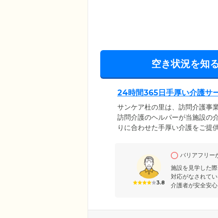
空き状況を知
24時間365日手厚い介護
サンケア杜の里は、訪問介護事
訪問介護のヘルパーが当施設の介
りに合わせた手厚い介護をご提
っており、ホームの専属スタッ
軽にご相談ください。また当施
バリアフリー
てお任せいただけます。常時医
トいたしますので、ぜひ一度ご
施設を見学した際
対応がなされてい
3.8
介護者が安全安心