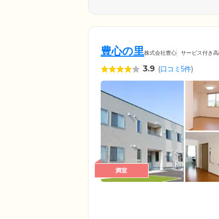
豊心の里
株式会社豊心
サービス付き高
3.9
(
口コミ5件
)
満室