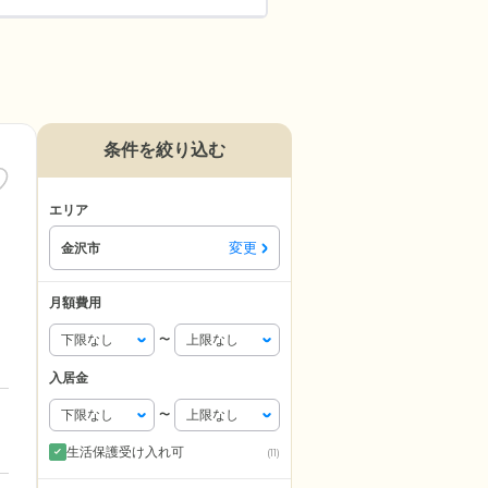
条件を絞り込む
エリア
変更
金沢市
月額費用
〜
入居金
〜
生活保護受け入れ可
(11)