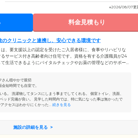
※2026/08/07
る
料金見積もり
数のクリニックと連携し、安心できる環境です
」は、要支援以上の認定を受けたご入居者様に、食事やリハビリな
るサービス付き高齢者向け住宅です。資格を有する介護職員が24
して生活できるようにバイタルチェックやお薬の管理などのサポー
館内を巡回し、緊急時には提携クリニックに連絡するなど素早く対応
携のもと、ご入居者様がいきいきとお過ごしいただける環境を目指
フさん穏やかで親切
ですので、ぜひ一度ご相談ください。
面会短時間でも自室で。
いる。 洗濯物してタンスにしまう事までしてくれる。 個室トイレ、洗面、
ベッド完備が良い。 見学した時間内では、特に気になった事は無かったで
アクセスはわかりにくかった...
続きを見る
施設の詳細を見る