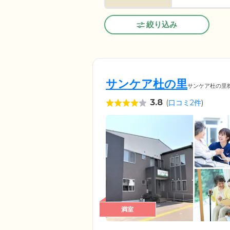
絞り込み
サンケア杜の里
サンケア杜の里
3.8
(
口コミ2件
)
満室