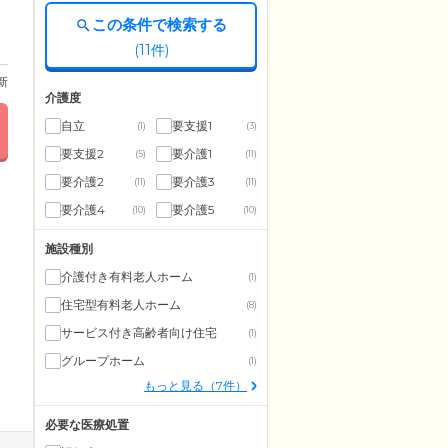
この条件で検索する
(
11
件)
更新
介護度
自立
要支援1
(1)
(3)
要支援2
要介護1
(5)
(11)
要介護2
要介護3
(11)
(11)
要介護4
要介護5
(10)
(10)
施設種別
介護付き有料老人ホーム
(1)
住宅型有料老人ホーム
(8)
サービス付き高齢者向け住宅
(1)
グループホーム
(1)
もっと見る（7件）
必要な医療処置