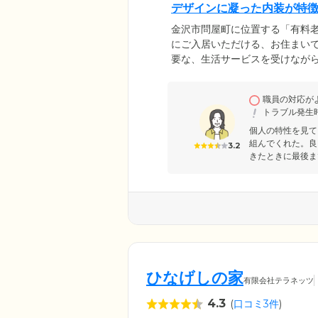
デザインに凝った内装が特
金沢市問屋町に位置する「有料老
にご入居いただける、お住まい
要な、生活サービスを受けなが
て、ターコイズブルーやライト
ションのようなおしゃれな雰囲
職員の対応が
カウンター付きのシステムキッ
トラブル発生
身でお料理を楽しむこともでき
個人の特性を見て
組んでくれた。良
3.2
きたときに最後ま
ひなげしの家
有限会社テラネッツ
4.3
(
口コミ3件
)