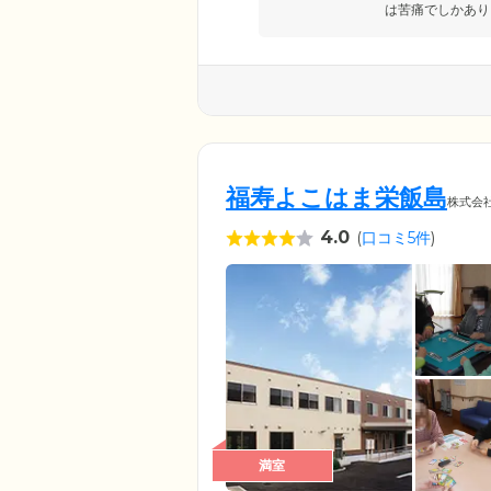
は苦痛でしかあり
福寿よこはま栄飯島
株式会
4.0
(
口コミ5件
)
満室