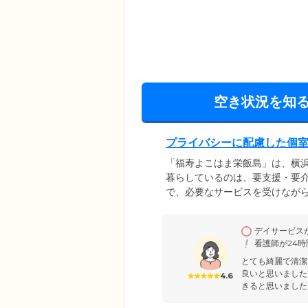
空き状況を知
プライバシーに配慮した個
「福寿よこはま栄飯島」は、横
暮らしているのは、要支援・要
で、必要なサービスを受けなが
なる居室は、プライバシーに配
とのご交流を楽しみながらも、
デイサービス
ています。当ホームのよいとこ
看護師が24
問い合わせください。
とても綺麗で清潔
良いと思いました
4.6
きると思いました