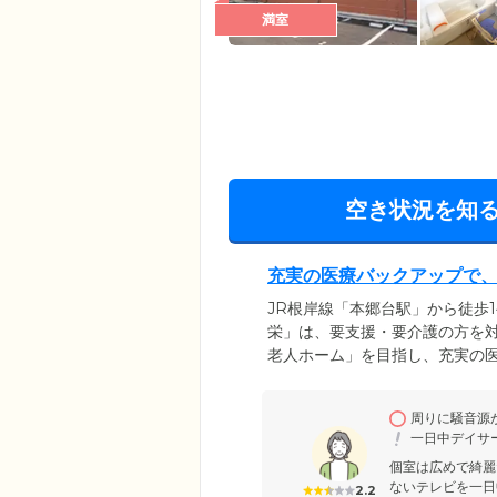
満室
空き状況を知
充実の医療バックアップで
JR根岸線「本郷台駅」から徒歩
栄」は、要支援・要介護の方を
老人ホーム」を目指し、充実の
みなさまの健やかな毎日をお守
にわたって安心してお過ごしい
周りに騒音源
ご用意。ご入居者様それぞれの
一日中デイサー
個室は広めで綺麗
ないテレビを一日
2.2