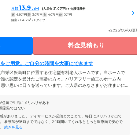
13.9
月額
万円
(入居金
21.0
万円) + 介護保険料
家
6.9
万円
管
3.0
万円
食
4.0
万円
他
0
万円
2
個室 / 13.63m
/ Bタイプ
※2026/08/03
る
料金見積もり
室をご用意。ご自分の時間を大事にできます
浜市栄区飯島町に位置する住宅型有料老人ホームです。当ホームで
介護の認定を受けたご高齢の方々。バリアフリー施工のホーム内
ら思い思いに日々を送っています。ご入居のみなさまがお住まいに
慮した全室完全個室。リビングなどの共用部分でほかのご入居者様
ご自分の時間も大事にできる環境です。また、体験入居も受け付け
が必須で生活にメリハリがある
ろを感じていただけるよう精一杯サポートいたしますので、ぜひお
時間常駐ではない
感がありました。 デイサービスが必須とのことで、毎日にメリハリが出て
。 看護師が18時までではなく、24時間いてくれるともっと医療面で安心で
。
続きを見る