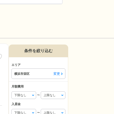
条件を絞り込む
エリア
変更
横浜市栄区
月額費用
〜
入居金
〜