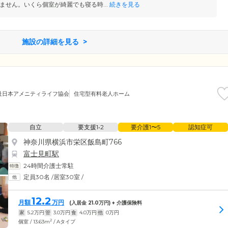
ません。いくら個室が綺麗でも寝る時...
続きを見る
施設の詳細を見る
社日本アメニティライフ協会
住宅型有料老人ホーム
自立
要支援1•2
要介護1〜5
認知症可
神奈川県横浜市栄区飯島町766
富士見町駅
24時間介護士常駐
定員30名
/
居室30室
/
12.2
月額
万円
(入居金
21.0
万円) + 介護保険料
家
5.2
万円
管
3.0
万円
食
4.0
万円
他
0
万円
2
個室 / 13.63m
/ Aタイプ