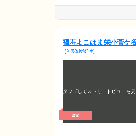
福寿よこはま栄小菅ケ
(
入居体験談1件
)
満室