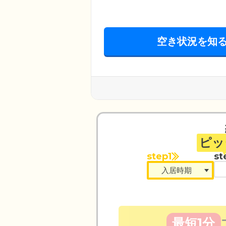
空き状況を知
ピッ
step1
st
最短1分