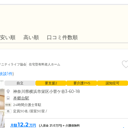
安い順
高い順
口コミ件数順
メニティライフ協会
住宅型有料老人ホーム
験談1件
)
自立
要支援2
要介護1〜5
認知症可
神奈川県横浜市栄区小菅ケ谷3-60-18
本郷台駅
24時間介護士常駐
定員30名
/
居室30室
/
12.2
月額
万円
(入居金
21.0
万円) + 介護保険料