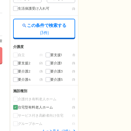
生活保護受け入れ可
(3)
この条件で検索する
(
3
件)
更新
介護度
自立
要支援1
(0)
(1)
要支援2
要介護1
(2)
(3)
要介護2
要介護3
(3)
(3)
要介護4
要介護5
(3)
(3)
施設種別
介護付き有料老人ホーム
(0)
住宅型有料老人ホーム
(3)
サービス付き高齢者向け住宅
(0)
グループホーム
(0)
もっと見る（7件）