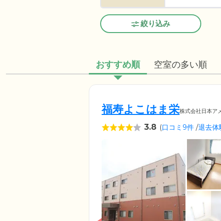
絞り込み
おすすめ順
空室の多い順
福寿よこはま栄
株式会社日本ア
3.8
(
口コミ9件
/
退去体