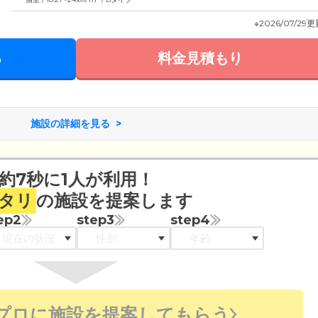
※2026/07/29
る
料金見積もり
施設の詳細を見る
約7秒に1人が利用！
タリ
の施設を提案します
ep2
step3
step4
プロに施設を提案してもらう