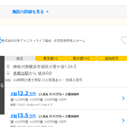
施設の詳細を見る
谷
株式会社日本アメニティライフ協会
住宅型有料老人ホーム
自立
要支援1•2
要介護1〜5
認知症可
神奈川県横浜市栄区小菅ケ谷1-24-3
本郷台駅
から 徒歩6分
24時間介護士常駐
/
2人部屋あり・夫婦入居可
12.2
月額
万円
(入居金
21.0
万円) + 介護保険料
家
5.2
万円
管
4.0
万円
食
3.0
万円
他
0
万円
2
個室 / 10.27~24.6㎡m
/ Aタイプ
13.5
月額
万円
(入居金
21.0
万円) + 介護保険料
家
6.5
万円
管
4.0
万円
食
3.0
万円
他
0
万円
2
個室 / 10.27~24.6㎡m
/ Bタイプ