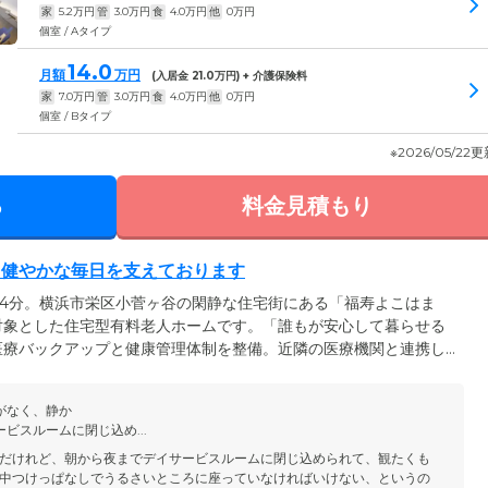
家
5.2
万円
管
3.0
万円
食
4.0
万円
他
0
万円
個室 / Aタイプ
14.0
月額
万円
(入居金
21.0
万円) + 介護保険料
家
7.0
万円
管
3.0
万円
食
4.0
万円
他
0
万円
個室 / Bタイプ
※2026/05/22
る
料金見積もり
、健やかな毎日を支えております
14分。横浜市栄区小菅ヶ谷の閑静な住宅街にある「福寿よこはま
対象とした住宅型有料老人ホームです。「誰もが安心して暮らせる
医療バックアップと健康管理体制を整備。近隣の医療機関と連携し
りしておりますので、ご入居時に介護を必要としない方でも、将来
ただけます。生活の拠点となる居室は全室個室で2タイプのお部屋を
がなく、静か
ライフスタイルに合わせてお選びいただけます。
ビスルームに閉じ込め...
だけれど、朝から夜までデイサービスルームに閉じ込められて、観たくも
中つけっぱなしでうるさいところに座っていなければいけない、というの