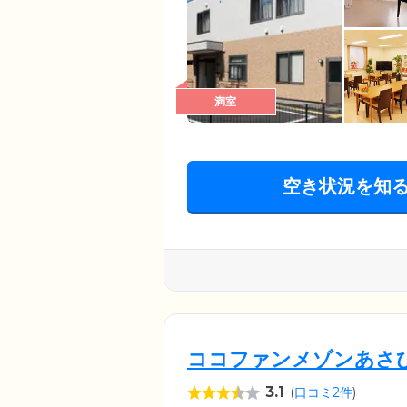
満室
空き状況を知
ココファンメゾンあさ
3.1
(
口コミ2件
)