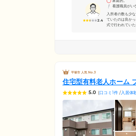
家庭的。
っていただけます。これまで外
看護職員がい
けますのでご安心ください。
入所者の数も少な
ていたのは良かっ
2.4
式で行われていたの
平塚市 人気 No.3
住宅型有料老人ホーム 
5.0
(
口コミ1件
/
入居体