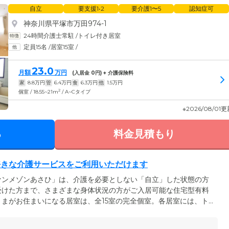
自立
要支援1•2
要介護1〜5
認知症可
神奈川県平塚市万田974-1
24時間介護士常駐
/
トイレ付き居室
定員15名
/
居室15室
/
23.0
月額
万円
(入居金
0
円) + 介護保険料
家
8.8
万円
管
6.4
万円
食
6.3
万円
他
1.5
万円
2
個室 / 18.55~21m
/ A~Cタイプ
※2026/08/01
る
料金見積もり
好きな介護サービスをご利用いただけます
ァンメゾンあさひ」は、介護を必要としない「自立」した状態の方
受けた方まで、さまざまな身体状況の方がご入居可能な住宅型有料
まがお住まいになる居室は、全15室の完全個室。各居室には、ト
アコンを設置。プライバシーの保たれた環境で、おひとりの時間も
また、当ホームでは、お好きな介護サービスを受けながら生活を送