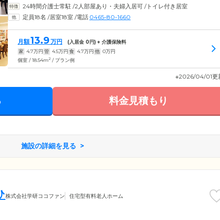
24時間介護士常駐
/
2人部屋あり・夫婦入居可
/
トイレ付き居室
定員18名
/
居室18室
/
電話
0465-80-1660
13.9
月額
万円
(入居金
0
円) + 介護保険料
家
4.7
万円
管
4.5
万円
食
4.7
万円
他
0
万円
2
個室 / 18.54m
/ プラン例
※2026/04/01
る
料金見積もり
施設の詳細を見る
ひ
株式会社学研ココファン
住宅型有料老人ホーム