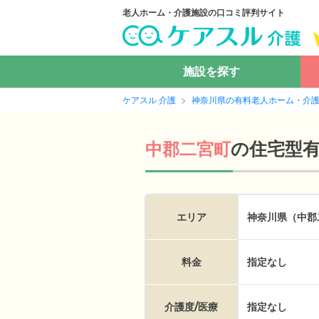
老人ホーム・介護施設の口コミ評判サイト
施設を探す
ケアスル 介護
神奈川県の有料老人ホーム・介
の
住宅型
中郡二宮町
エリア
神奈川県（中郡
料金
指定なし
介護度/医療
指定なし