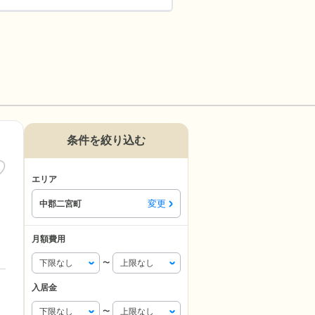
条件を絞り込む
エリア
変更
中郡二宮町
月額費用
〜
入居金
〜