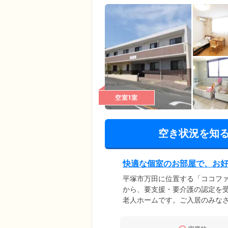
空室1室
空き状況を知
快適な個室のお部屋で、お
平塚市万田に位置する「ココフ
から、要支援・要介護の認定を
老人ホームです。ご入居のみなさ
イレ、洗面台、収納のほか、エ
快適にお過ごしいただけます。