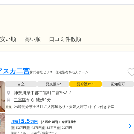
安い順
高い順
口コミ件数順
アスカ二宮
株式会社セリス
住宅型有料老人ホーム
自立
要支援1•2
要介護1〜5
認知症可
神奈川県中郡二宮町二宮952-7
二宮駅
から 徒歩4分
24時間介護士常駐
/
2人部屋あり・夫婦入居可
/
トイレ付き居室
15.5
月額
万円
(入居金
0
円) + 介護保険料
家
5.2
万円
管
4.5
万円
食
3.6
万円
他
2.2
万円
2
個室 / 14.07~16.14m
/ 個室プラン