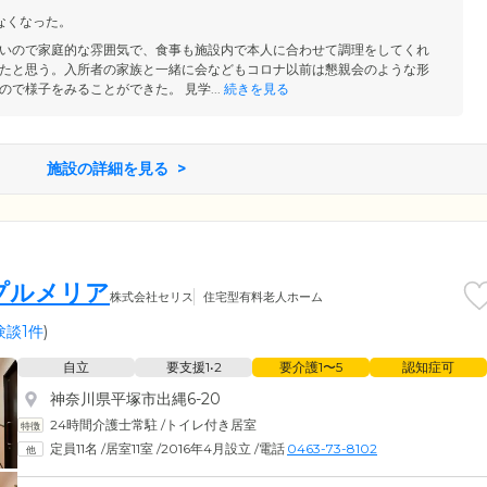
部の介護サービスをご契約されていた方は、継続してご利用いただ
なくなった。
いので家庭的な雰囲気で、食事も施設内で本人に合わせて調理をしてくれ
たと思う。入所者の家族と一緒に会などもコロナ以前は懇親会のような形
で様子をみることができた。 見学...
続きを見る
施設の詳細を見る
プルメリア
株式会社セリス
住宅型有料老人ホーム
験談1件
)
自立
要支援1•2
要介護1〜5
認知症可
神奈川県平塚市出縄6-20
24時間介護士常駐
/
トイレ付き居室
定員11名
/
居室11室
/
2016年4月設立
/
電話
0463-73-8102