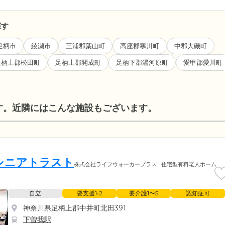
探す
足柄市
綾瀬市
三浦郡葉山町
高座郡寒川町
中郡大磯町
足柄上郡松田町
足柄上郡開成町
足柄下郡湯河原町
愛甲郡愛川町
す。近隣にはこんな施設もございます。
シニアトラスト
株式会社ライフウォーカープラス
住宅型有料老人ホーム
自立
要支援1•2
要介護1〜5
認知症可
神奈川県足柄上郡中井町北田391
下曽我駅