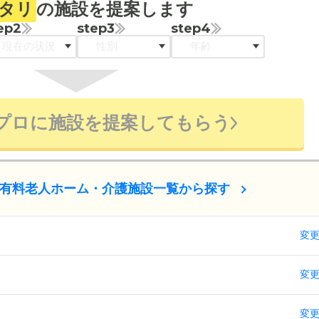
タリ
の施設を提案します
ep2
step3
step4
プロに施設を提案してもらう
有料老人ホーム・介護施設一覧から探す
変
変
変