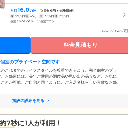
16.0
月額
万円
(入居金
0
円) + 介護保険料
家
5.7
万円
管
4.5
万円
食
3.6
万円
他
2.2
万円
2
個室 / 14.07~16.14m
/ 個室プラン
※2026/03/24
る
料金見積もり
全個室のプライベート空間です
様のこれまでのライフスタイルを尊重できるよう、完全個室のプラ
す。お部屋には、長年ご愛用の調度品や思い出の品々など、お気に
くことが可能。ご自宅と同じように、ご入居者様らしい素敵なお部
た、2人部屋もご用意しているため、ご夫婦やごきょうだい、親子で
各部屋には、ナースコール・スプリンクラー・緊急通報装置を完
軟に対応できるよう、万全のサポート体制を整えています。
施設の詳細を見る
約7秒に1人が利用！