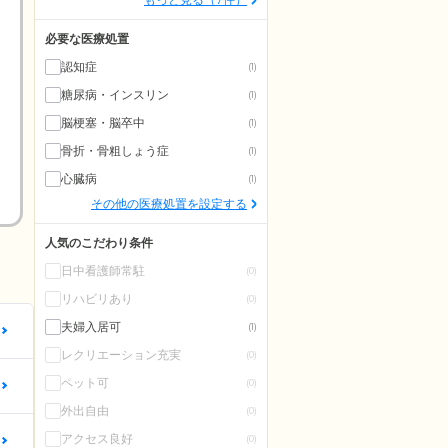
必要な医療処置
認知症
(1)
糖尿病・インスリン
(1)
脳梗塞・脳卒中
(1)
骨折・骨粗しょう症
(1)
心臓病
(1)
その他の医療処置を設定する
人気のこだわり条件
日中看護師常駐
(0)
リハビリあり
(0)
夫婦入居可
(1)
更
レクリエーション充実
(0)
ペット可
更
(0)
外出自由
(0)
アクセス良好
更
(0)