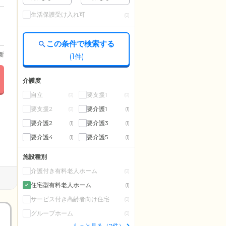
生活保護受け入れ可
(0)
この条件で検索する
更新
(
1
件)
介護度
自立
要支援1
(0)
(0)
要支援2
要介護1
(0)
(1)
要介護2
要介護3
(1)
(1)
要介護4
要介護5
(1)
(1)
施設種別
介護付き有料老人ホーム
(0)
住宅型有料老人ホーム
(1)
サービス付き高齢者向け住宅
(0)
グループホーム
(0)
もっと見る（7件）