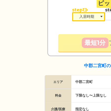
ピッ
step1
st
最短1分
中郡二宮町の
中郡二宮町
エリア
下限なし〜上限なし
料金
指定なし
介護/医療