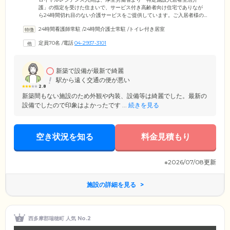
護」の指定を受けた住まいで、サービス付き高齢者向け住宅でありなが
ら24時間切れ目のない介護サービスをご提供しています。ご入居者様の
お体の状態に合わせて、入浴・排せつ・お食事などの介助から掃除・洗
24時間看護師常駐
/
24時間介護士常駐
/
トイレ付き居室
濯などの家事支援まで、手厚いケアを実施。さらに訪問看護ステーショ
ンも併設しており、看護師も24時間体制で常駐しています。毎朝の健康
定員70名
/
電話
04-2937-3101
チェックや個別のリハビリを行うほか、協力医療機関のバックアップ体
制も整っていますので、介護の必要な方はもちろんのこと、在宅医療の
必要な方にも安心してご入居していただける施設です。
新築で設備が最新で綺麗
駅から遠く交通の便が悪い
2.8
新築間もない施設のため外観や内装、設備等は綺麗でした。最新の
設備でしたので印象はよかったです ...
続きを見る
空き状況を知る
料金見積もり
※2026/07/08更新
施設の詳細を見る
西多摩郡瑞穂町 人気 No.2