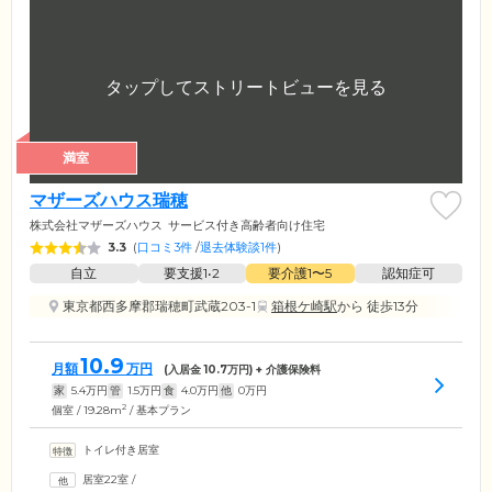
満室
マザーズハウス瑞穂
株式会社マザーズハウス
サービス付き高齢者向け住宅
3.3
(
口コミ3件
/
退去体験談1件
)
自立
要支援1•2
要介護1〜5
認知症可
東京都西多摩郡瑞穂町武蔵203-1
箱根ケ崎駅
から 徒歩13分
10.9
月額
万円
(入居金
10.7
万円) + 介護保険料
家
5.4
万円
管
1.5
万円
食
4.0
万円
他
0
万円
2
個室 / 19.28m
/ 基本プラン
トイレ付き居室
居室22室
/