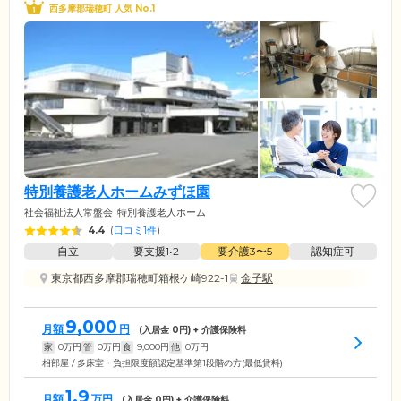
西多摩郡瑞穂町 人気 No.1
特別養護老人ホームみずほ園
社会福祉法人常盤会
特別養護老人ホーム
4.4
(
口コミ1件
)
自立
要支援1•2
要介護3〜5
認知症可
東京都西多摩郡瑞穂町箱根ケ崎922-1
金子駅
9,000
月額
円
(入居金
0
円) + 介護保険料
家
0
万円
管
0
万円
食
9,000
円
他
0
万円
相部屋 / 多床室・負担限度額認定基準第1段階の方(最低賃料)
1.9
月額
万円
(入居金
0
円) + 介護保険料