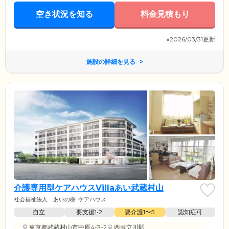
空き状況を知る
料金見積もり
※2026/03/31更新
施設の詳細を見る
介護専用型ケアハウスVillaあい武蔵村山
社会福祉法人 あいの樹
ケアハウス
自立
要支援1•2
要介護1〜5
認知症可
東京都武蔵村山市中原4-3-2
西武立川駅