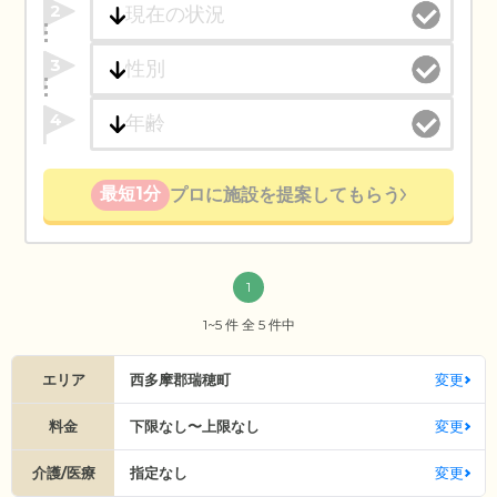
2
3
4
最短1分
プロに施設を提案してもらう
1
1~5 件 全 5 件中
エリア
西多摩郡瑞穂町
変更
料金
下限なし〜上限なし
変更
介護/医療
指定なし
変更