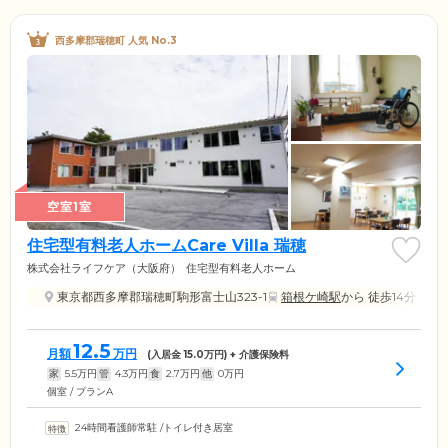
西多摩郡瑞穂町 人気 No.3
空室1室
住宅型有料老人ホームCare Villa 瑞穂
株式会社ライフケア（大阪府）
住宅型有料老人ホーム
東京都西多摩郡瑞穂町駒形富士山323-1
箱根ケ崎駅
から 徒歩14分
12.5
月額
万円
(入居金
15.0
万円) + 介護保険料
家
5.5
万円
管
4.3
万円
食
2.7
万円
他
0
万円
個室 / プランA
24時間看護師常駐
/
トイレ付き居室