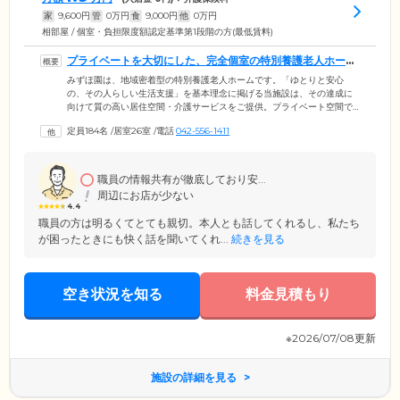
家
9,600
円
管
0
万円
食
9,000
円
他
0
万円
相部屋 / 個室・負担限度額認定基準第1段階の方(最低賃料)
プライベートを大切にした、完全個室の特別養護老人ホーム
です
みずほ園は、地域密着型の特別養護老人ホームです。「ゆとりと安心
の、その人らしい生活支援」を基本理念に掲げる当施設は、その達成に
向けて質の高い居住空間・介護サービスをご提供。プライベート空間で
ある居室は、全室個室でご用意しています。そのため、個室のお部屋に
定員184名
/
居室26室
/
電話
042-556-1411
は、長年ご愛用の調度品や思い出の品々など、お気に入りのものをお持
ち込みいただくことが可能。ご自宅と同じように、ご入居者様らしい素
敵なお部屋を作っていただけます。介護用ベッド、冷暖房エアコン、ナ
ースコールは備え付けです。ご入居者様それぞれの身体機能や精神状態
職員の情報共有が徹底しており安...
に寄り添って、安心して入浴いただけるよう、機械浴のご用意もござい
周辺にお店が少ない
ます。
4.4
職員の方は明るくてとても親切。本人とも話してくれるし、私たち
が困ったときにも快く話を聞いてくれ...
続きを見る
空き状況を知る
料金見積もり
※2026/07/08更新
施設の詳細を見る