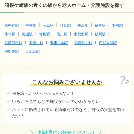
箱根ケ崎駅の近くの駅から老人ホーム・介護施設を探す
東中神駅
中神駅
昭島駅
拝島駅
牛浜駅
福生駅
羽村駅
小作駅
河辺駅
青梅駅
熊川駅
東秋留駅
秋川駅
武蔵引田駅
東福生駅
玉川上水駅
武蔵砂川駅
西武立川駅
桜街道駅
上北台駅
こんなお悩みございませんか
何を調べたらいいかわからない！
いろいろ見てもどの施設がいいのかわからない！
ネットに掲載されている情報だけでなく、施設の実態を知り
たい！
相談員にお任せください！