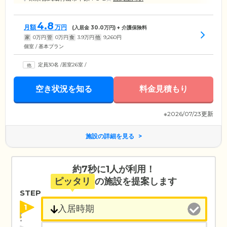
4.8
月額
万円
(入居金
30.0
万円) + 介護保険料
家
0
万円
管
0
万円
食
3.9
万円
他
9,260
円
個室 / 基本プラン
定員30名
/
居室26室
/
空き状況を知る
料金見積もり
※2026/07/23更新
施設の詳細を見る
約7秒に1人が利用！
ピッタリ
の施設を提案します
STEP
1