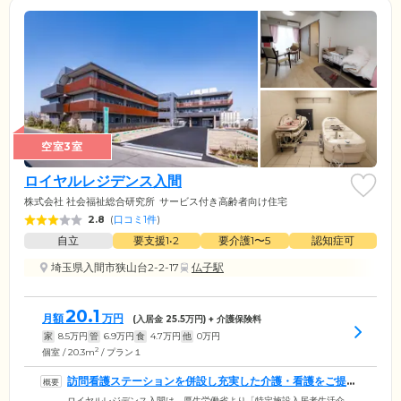
空室3室
ロイヤルレジデンス入間
株式会社 社会福祉総合研究所
サービス付き高齢者向け住宅
2.8
(
口コミ1件
)
自立
要支援1•2
要介護1〜5
認知症可
埼玉県入間市狭山台2-2-17
仏子駅
20.1
月額
万円
(入居金
25.5
万円) + 介護保険料
家
8.5
万円
管
6.9
万円
食
4.7
万円
他
0
万円
2
個室 / 20.3m
/ プラン１
訪問看護ステーションを併設し充実した介護・看護をご提供
いたします
ロイヤルレジデンス入間は、厚生労働省より「特定施設入居者生活介