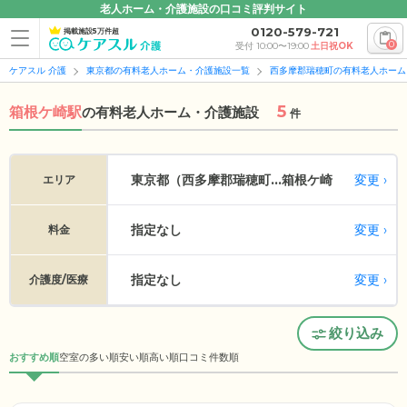
老人ホーム・介護施設の口コミ評判サイト
0120-579-721
掲載施設5万件超
0
受付 10:00〜19:00
土日祝OK
ケアスル 介護
東京都の有料老人ホーム・介護施設一覧
西多摩郡瑞穂町の有料老人ホーム
5
箱根ケ崎駅
の
有料老人ホーム・介護施設
件
変更
東京都（西多摩郡瑞穂町...
箱根ケ崎
エリア
指定なし
変更
料金
指定なし
変更
介護度/医療
絞り込み
おすすめ順
空室の多い順
安い順
高い順
口コミ件数順