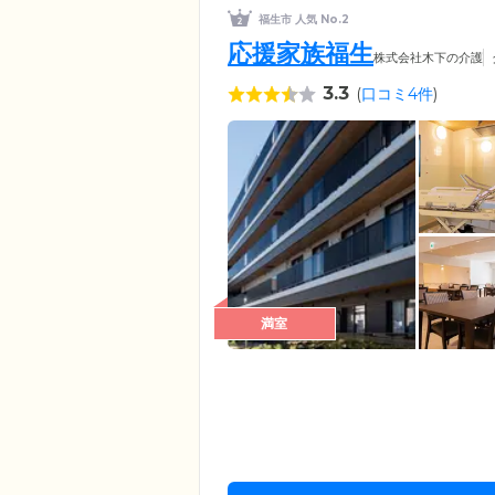
福生市 人気 No.2
応援家族福生
株式会社木下の介護
3.3
(
口コミ4件
)
満室