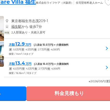
e Villa 福生
株式会社ライフケア（大阪府）
住宅型有料老人ホーム
東京都福生市志茂209-1
福生駅
から 徒歩7分
2人部屋あり・夫婦入居可
12.9
月額
万円
(入居金
15.0
万円) + 介護保険料
家
5.5
万円
管
4.3
万円
食
2.7
万円
他
4,000
円
2
個室 / 14m
/ Aタイプ
13.4
月額
万円
(入居金
15.0
万円) + 介護保険料
家
6.0
万円
管
4.3
万円
食
2.7
万円
他
4,000
円
2
個室 / 16.16m
/ Bタイプ
※2026/05/12
る
料金見積もり