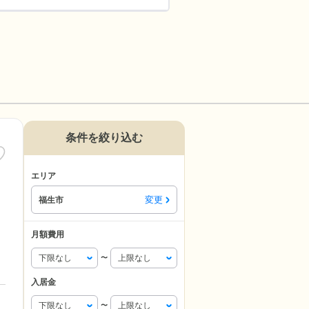
条件を絞り込む
エリア
変更
福生市
月額費用
〜
入居金
〜