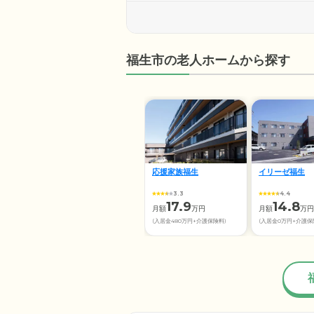
福生市の老人ホームから探す
応援家族福生
イリーゼ福生
3.3
4.4
17.9
14.8
月額
万円
月額
万円
(入居金480万円+介護保険料)
(入居金0万円+介護保