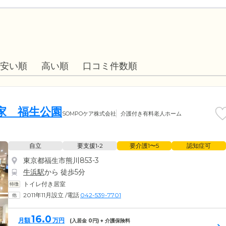
安い順
高い順
口コミ件数順
の家 福生公園
SOMPOケア株式会社
介護付き有料老人ホーム
自立
要支援1•2
要介護1〜5
認知症可
東京都福生市熊川853-3
牛浜駅
から 徒歩5分
トイレ付き居室
2011年11月設立
/
電話
042-539-7701
16.0
月額
万円
(入居金
0
円) + 介護保険料