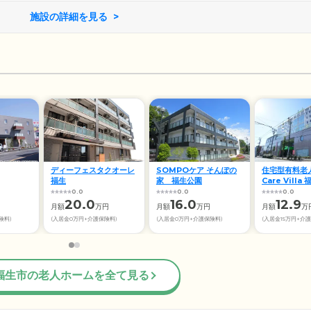
施設の詳細を見る
ディーフェスタクオーレ
SOMPOケア そんぽの
住宅型有料老
福生
家 福生公園
Care Villa 
0.0
0.0
0.0
20.0
16.0
12.9
月額
万円
月額
万円
月額
万
険料)
(入居金0万円+介護保険料)
(入居金0万円+介護保険料)
(入居金15万円+介
福生市の老人ホームを全て見る