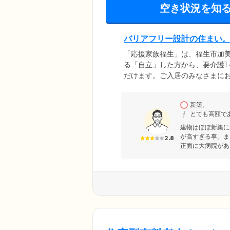
空き状況を知
バリアフリー設計の住まい
「応援家族福生」は、福生市加
る「自立」した方から、要介護1
だけます。ご入居のみなさまに
スロープを設け段差をなくして
す。さらに、廊下全体には手す
新築。
また、共用部の浴室には機械浴
とても高額で
いただけます。
建物はほぼ新築に
が高すぎる事。ま
2.8
正面に大病院があ