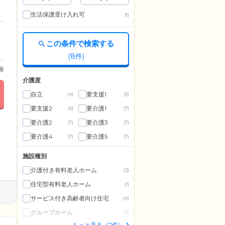
生活保護受け入れ可
(1)
この条件で検索する
(
8
件)
更新
介護度
自立
要支援1
(4)
(5)
要支援2
要介護1
(5)
(7)
要介護2
要介護3
(7)
(7)
要介護4
要介護5
(7)
(7)
施設種別
介護付き有料老人ホーム
(3)
住宅型有料老人ホーム
(1)
サービス付き高齢者向け住宅
(4)
グループホーム
(0)
もっと見る（7件）