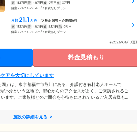
家
11.3
万円
管
4.8
万円
食
0
万円
他
0
万円
2
個室 / 24.78~27.64m
/ 食費なしプラン
21.1
月額
万円
(入居金
0
円) + 介護保険料
家
11.3
万円
管
4.8
万円
食
5.1
万円
他
0
万円
2
個室 / 24.78~27.64m
/ 食費ありプラン
※2026/06/10
る
料金見積もり
たケアを大切にしています
公園」は、東京都福生市熊川にある、介護付き有料老人ホームで
歩約5分という立地で、都心からのアクセスがよく、ご来訪されるご
ています。ご家族様とのご面会を心待ちにされているご入居者様も
ひお気軽にお立ち寄りください。当ホームでは、ご入居者のみなさ
に暮らせるよう、「その方らしさ」を尊重した支援を大切にしてい
たら、いつでもお気軽にお声がけください。
施設の詳細を見る