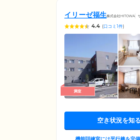
イリーゼ福生
株式会社HITOWA
4.4
(
口コミ1件
)
満室
空き状況を知
機能訓練室には平行棒を完