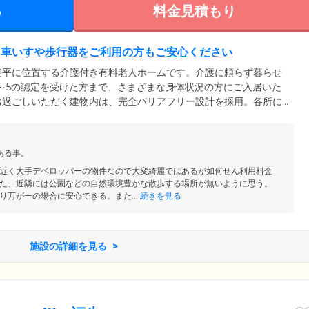
る
料金見積もり
。車いすや歩行器をご利用の方もご安心ください
美平に位置する介護付き有料老人ホームです。介護に頼らず暮らせ
～5の認定を受けた方まで、さまざまな身体状況の方にご入居いた
お過ごしいただく建物内は、完全バリアフリー設計を採用。各所に
いるので、車いすや歩行器をご利用の方もスムーズな移動が可能で
りを設置しているため、歩行に不安を抱えた方もご安心ください。
をご用意。スタッフによるサポートのもと、寝たきりの方もご入浴
ある事。
近く大手デベロッパーの物件なので大変綺麗ではあるが如何せん利用料金
た、近隣には公園などの自然環境豊かな散歩する場所が無いように思う。
り万が一の場合に安心できる。また...
続きを見る
施設の詳細を見る