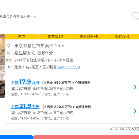
介護付き有料老人ホーム
自立
要支援1•2
要介護1〜5
認知症可
東京都福生市加美平2-4-4
福生駅
から 徒歩7分
24時間介護士常駐
/
トイレ付き居室
定員81名
/
居室81室
/
電話
042-513-3371
17.9
月額
万円
(入居金
480.0
万円) + 介護保険料
家
2.5
万円
管
11.8
万円
食
3.6
万円
他
0
万円
2
個室 / 18.00~18.60m
/ 前払い金プラン②
21.9
月額
万円
(入居金
240.0
万円) + 介護保険料
家
6.5
万円
管
11.8
万円
食
3.6
万円
他
0
万円
2
個室 / 18.00~18.60m
/ 前払い金プラン①
※2026/07/08