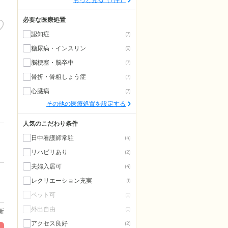
必要な医療処置
認知症
(7)
糖尿病・インスリン
(6)
脳梗塞・脳卒中
(7)
骨折・骨粗しょう症
(7)
心臓病
(7)
その他の医療処置を設定する
人気のこだわり条件
日中看護師常駐
(4)
リハビリあり
(2)
夫婦入居可
(4)
レクリエーション充実
(1)
ペット可
(0)
外出自由
(0)
更新
アクセス良好
(2)