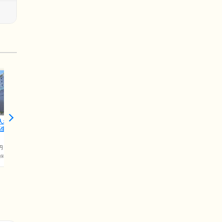
人ホーム
福生
円
護保険料)