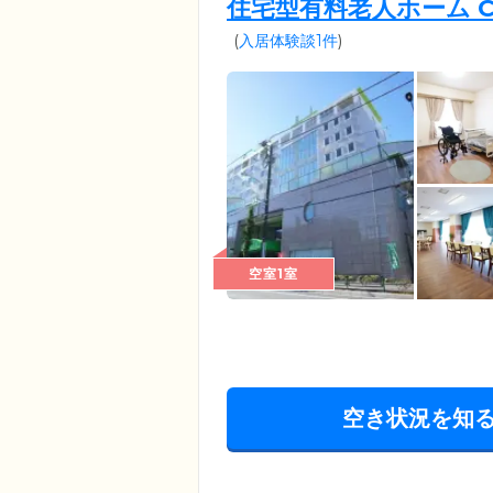
住宅型有料老人ホーム Car
(
入居体験談1件
)
空室1室
空き状況を知