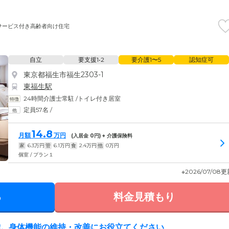
サービス付き高齢者向け住宅
自立
要支援1•2
要介護1〜5
認知症可
東京都福生市福生2303-1
東福生駅
24時間介護士常駐
/
トイレ付き居室
定員57名
/
14.8
月額
万円
(入居金
0
円) + 介護保険料
家
6.3
万円
管
6.1
万円
食
2.4
万円
他
0
万円
個室 / プラン１
※2026/07/08
る
料金見積もり
備。身体機能の維持・改善にお役立てください