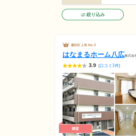
絞り込み
墨田区 人気 No.3
はなまるホーム八広
株式会
3.9
(
口コミ3件
)
満室