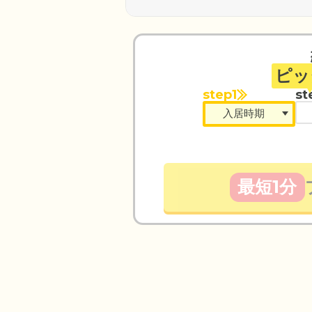
ピッ
step1
st
最短1分