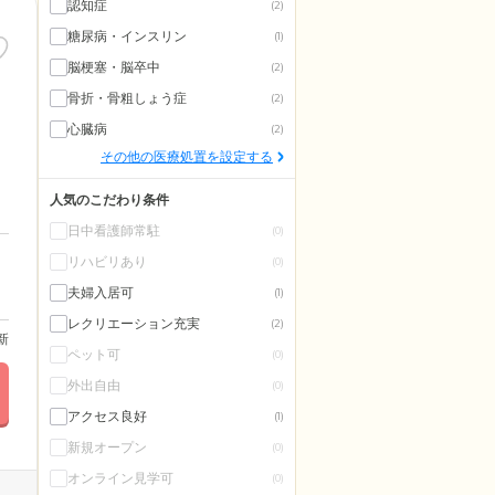
認知症
(2)
糖尿病・インスリン
(1)
脳梗塞・脳卒中
(2)
骨折・骨粗しょう症
(2)
心臓病
(2)
その他の医療処置を設定する
人気のこだわり条件
日中看護師常駐
(0)
リハビリあり
(0)
夫婦入居可
(1)
レクリエーション充実
(2)
更新
ペット可
(0)
外出自由
(0)
アクセス良好
(1)
新規オープン
(0)
オンライン見学可
(0)