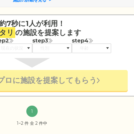
約7秒に1人が利用！
タリ
の施設を提案します
ep2
step3
step4
プロに施設を提案してもらう
1
1~2 件 全 2 件中