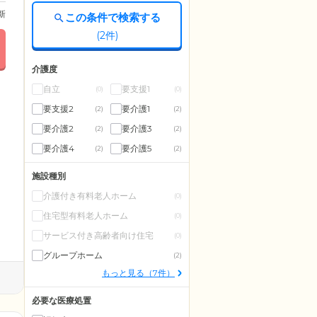
更新
この条件で検索する
(
2
件)
介護度
自立
要支援1
(0)
(0)
要支援2
要介護1
(2)
(2)
要介護2
要介護3
(2)
(2)
要介護4
要介護5
(2)
(2)
施設種別
介護付き有料老人ホーム
(0)
住宅型有料老人ホーム
(0)
サービス付き高齢者向け住宅
(0)
グループホーム
(2)
もっと見る（7件）
必要な医療処置