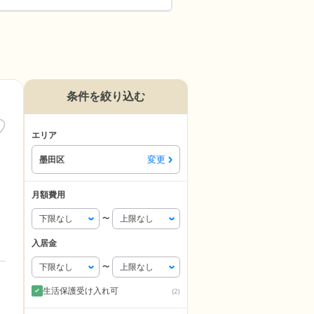
条件を絞り込む
エリア
変更
墨田区
月額費用
〜
入居金
〜
生活保護受け入れ可
(2)