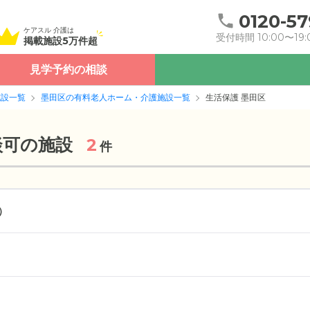
0120-57
ケアスル 介護は
受付時間 10:00〜19:
掲載施設5万件超
見学予約の相談
施設一覧
墨田区の有料老人ホーム・介護施設一覧
生活保護 墨田区
談可の施設
2
件
）