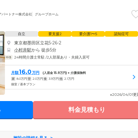
アパートナー株式会社
グループホーム
自立
要支援2
要介護1〜5
認知症可
東京都墨田区立花5-26-2
小村井駅
から 徒歩5分
24時間介護士常駐
/
2人部屋あり・夫婦入居可
16.0
月額
万円
(入居金
15.9
万円) + 介護保険料
家
8.0
万円
管
2.0
万円
食
3.9
万円
他
2.1
万円
個室 / 基本プラン
※2026/04/01
る
料金見積もり
施設の詳細を見る