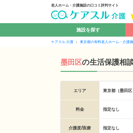
老人ホーム・介護施設の口コミ評判サイト
施設を探す
ケアスル 介護
東京都の有料老人ホーム・介護
の
生活保護相
墨田区
エリア
東京都（墨田区
料金
指定なし
介護度/医療
指定なし