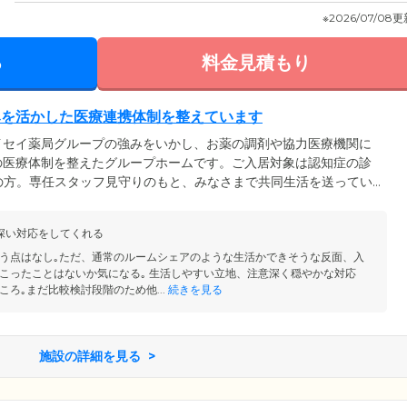
※2026/07/08
る
料金見積もり
みを活かした医療連携体制を整えています
イセイ薬局グループの強みをいかし、お薬の調剤や協力医療機関に
の医療体制を整えたグループホームです。ご入居対象は認知症の診
の方。専任スタッフ見守りのもと、みなさまで共同生活を送ってい
様ご自身でできることはなるべく取り組んでいただきながら、ご入
認知症の進行の緩和や身体機能の維持を目指しています。おひとり
深い対応をしてくれる
タッフがさりげなくサポートしますので、どうぞご安心ください。
う点はなし｡ただ、通常のルームシェアのような生活かできそうな反面、入
こったことはないか気になる｡ 生活しやすい立地、注意深く穏やかな対応
ろ｡まだ比較検討段階のため他...
続きを見る
施設の詳細を見る