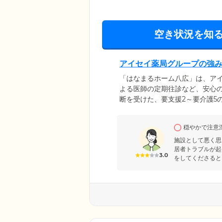
空き状況を知
アイセイ薬局グループの強
「はなまるホーム八広」は、ア
よる医師の定期往診など、安心
断を受けた、要支援2～要介護5
ます。生活のなかで、ご入居者
居者様の自立性を促すことで、
穏やかで注意
で困難な作業はそばで見守るス
施設として悪く思
居者トラブルが起
3.0
をしてくださるとこ