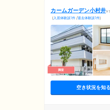
カームガーデン小村井
ケ
(
入居体験談1件
/
退去体験談1件
)
満室
空き状況を知