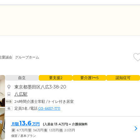
社愛誠会
グループホーム
自立
要支援2
要介護1〜5
認知症可
東京都墨田区八広3-38-20
八広駅
24時間介護士常駐
/
トイレ付き居室
定員3名
/
電話
03-6657-1711
13.6
月額
万円
(入居金
13.4
万円) + 介護保険料
家
6.7
万円
管
3.6
万円
食
1.3
万円
他
2.0
万円
個室 / 基本プラン