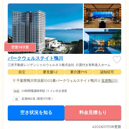
空室163室
パークウェルステイト鴨川
三井不動産レジデンシャルウェルネス株式会社
介護付き有料老人ホーム
自立
要支援1•2
要介護1〜5
認知症可
千葉県鴨川市浜荻1002番パークウェルステイト鴨川
安房鴨川駅
24時間看護師常駐
/
トイレ付き居室
定員882名
/
居室470室
/
空き状況を知る
料金見積もり
※2026/07/08更新