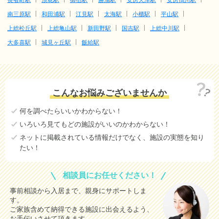
南三原駅
和田浦駅
江見駅
太海駅
小櫃駅
平山駅
上総松丘駅
上総亀山駅
新田野駅
国吉駅
上総中川駅
大多喜駅
城見ヶ丘駅
飯給駅
こんなお悩みございませんか
何を調べたらいいかわからない！
いろいろ見てもどの施設がいいのかわからない！
ネットに掲載されている情報だけでなく、施設の実態を知り
たい！
相談員にお任せください！
事前相談から入居まで、親身にサポートしま
す。
ご家族含めて納得できる施設に出会えるよう、
お手伝いさせて頂きます。