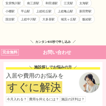
安房鴨川駅
南三原駅
和田浦駅
江見駅
太海駅
小櫃駅
平山駅
上総松丘駅
上総亀山駅
新田野駅
国吉駅
上総中川駅
大多喜駅
城見ヶ丘駅
飯給駅
カンタン60秒で申し込み
お問い合わせ
完全無料
施設探しでお悩みの方
入居や費用のお悩みを
すぐに解決
今月入れる？
費用を抑えるには？
施設の評判は？