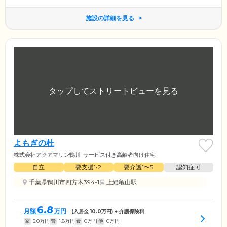
施設の詳細を見る
よもぎの杜
株式会社アクアマリン鴨川
サービス付き高齢者向け住宅
自立
要支援1•2
要介護1〜5
認知症可
千葉県鴨川市四方木394-1
上総亀山駅
6.8
月額
万円
(入居金
10.0
万円) + 介護保険料
家
5.0
万円
管
1.8
万円
食
0
万円
他
0
万円