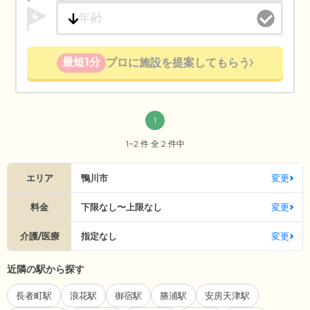
4
最短1分
プロに施設を提案してもらう
1
1~2 件 全 2 件中
エリア
鴨川市
変更
料金
下限なし〜上限なし
変更
介護/医療
指定なし
変更
近隣の駅から探す
長者町駅
浪花駅
御宿駅
勝浦駅
安房天津駅