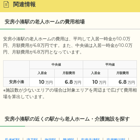
関連情報
安房小湊駅の老人ホームの費用相場
安房小湊駅の老人ホームの費用は、平均して入居一時金が10.0万
円、月額費用が6.8万円です。また、中央値は入居一時金が10.0万
円、月額費用が6.8万円となっています。
中央値
平均値
入居金
月額費用
入居金
月額費用
10
6.8
10
6.8
安房小湊
万円
万円
万円
万円
※施設数が少ないエリアの場合は対象エリアを周辺まで広げて費用相
場を算出しています。
安房小湊駅の近くの駅から老人ホーム・介護施設を探す
長者町駅
浪花駅
御宿駅
勝浦駅
安房天津駅
安房鴨川駅