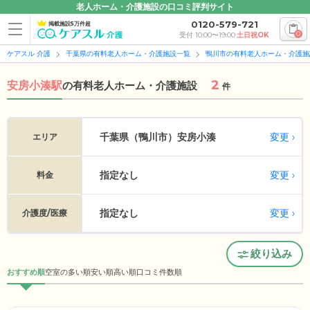
老人ホーム・介護施設の口コミ評判サイト
0120-579-721
掲載施設5万件超
0
受付 10:00〜19:00
土日祝OK
ケアスル 介護
千葉県の有料老人ホーム・介護施設一覧
鴨川市の有料老人ホーム・介護施
2
安房小湊駅
の
有料老人ホーム・介護施設
件
変更
千葉県（鴨川市）
安房小湊
エリア
指定なし
変更
料金
指定なし
変更
介護度/医療
絞り込み
おすすめ順
空室の多い順
安い順
高い順
口コミ件数順