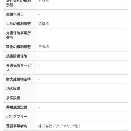
居住契約の権利
所有権
形態
改築年月日
-
土地の権利形態
賃借権
介護保険事業所
-
番号
建物の権利形態
所有権
損害賠償保険
-
介護保険サービ
-
ス
耐火建築物基準
-
消火設備
-
居室設備
-
共用施設設備
-
バリアフリー
-
運営事業者名
株式会社アクアマリン鴨川