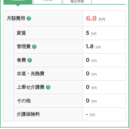
補足情報
6.8
月額費用
?
万円
5
家賃
万円
1.8
管理費
?
万円
0
食費
?
万円
0
水道・光熱費
万円
0
上乗せ介護費
?
万円
0
その他
万円
-
介護保険料
万円