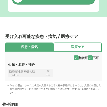
受け入れ可能な疾患・病気 / 医療ケア
疾患・病気
医療ケア
相談可
不可
心臓・血管・神経
筋萎縮性側索硬化症
（ALS）
不可
※「○」の場合、ホームの状況や入居するご本人様の状態等によっては、入居のお受け入
れや継続的なサービス提供ができない場合もございます。まずはお気軽にご相談くだ
さい。
物件詳細