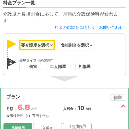
料金プラン一覧
介護度と負担割合に応じて、月額の介護保険料が変わま
す。
料金の総額を見積もり・お問い合わせ
1
部屋タイプ
(複数選択可)
2
個室
二人部屋
相部屋
プラン
個室
6.8
10
月額：
入居金：
万円
万円
介護保険料
（-）
万円を含む
その他費用
月額費用
入居金