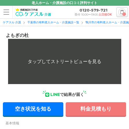
老人ホーム・介護施設の口コミ評判サイト
0120-579-721
掲載施設5万件超
0
受付 10:00〜19:00
土日祝OK
ケアスル 介護
千葉県の有料老人ホーム・介護施設一覧
鴨川市の有料老人ホーム・介護施
よもぎの杜
LINE
で結果が届く
空き状況を知る
料金見積もり
基本情報