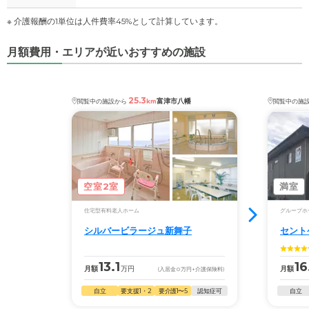
※ 介護報酬の1単位は人件費率45%として計算しています。
月額費用・エリアが近いおすすめの施設
25.3
富津市八幡
閲覧中の施設から
km
閲覧中の施
空室2室
満室
住宅型有料老人ホーム
グループホ
シルバービラージュ新舞子
セント
13.1
16
月額
万円
月額
(入居金
0
万円
+介護保険料)
自立
要支援1・2
要介護1〜5
認知症可
自立