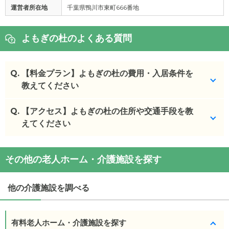
運営者所在地
千葉県鴨川市東町666番地
よもぎの杜のよくある質問
Q.
【料金プラン】よもぎの杜の費用・入居条件を
教えてください
Q.
よもぎの杜
【アクセス】よもぎの杜の住所や交通手段を教
の入居金・月額料金は次のとおりです。
・初期費用が
えてください
10
万円
・月額費用が
6.8
万円
よもぎの杜
の
交通アクセス
よもぎの杜
の対応可能な入居条件は次のとおりで
その他の老人ホーム・介護施設を探す
・
住所：
千葉県
鴨川市
四方木394-1
す。
・
最寄り駅：
・要介護度：自立、要支援1、要支援2、要介護1、要
他の介護施設を調べる
介護2、要介護3、要介護4、要介護5
よもぎの杜
の
交通アクセス
・電 車： JR外房線線 安房天津 駅から バスで 15
ケアスル 介護では詳細な
料金プラン
をご確認頂けま
分 降車後、徒歩 1 分 その他：
有料老人ホーム・介護施設を探す
す。詳しくは
こちら
。