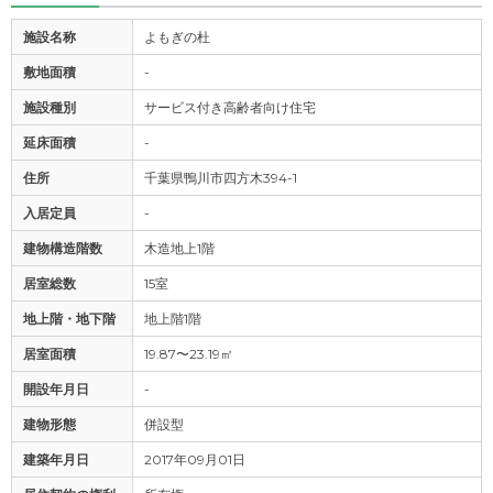
施設名称
よもぎの杜
敷地面積
-
施設種別
サービス付き高齢者向け住宅
延床面積
-
住所
千葉県鴨川市四方木394-1
入居定員
-
建物構造階数
木造地上1階
居室総数
15室
地上階・地下階
地上階1階
居室面積
19.87〜23.19㎡
開設年月日
-
建物形態
併設型
建築年月日
2017年09月01日