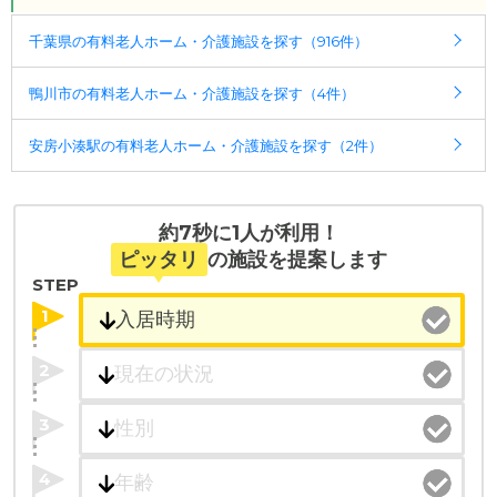
千葉県の有料老人ホーム・介護施設を探す（916件）
◎ケアスル 介護の3つの特徴
・経験豊富な入居相談員が完全無料で施設探しをサ
鴨川市の有料老人ホーム・介護施設を探す（4件）
ポート
入居相談：
0120-579-721
（無料）
安房小湊駅の有料老人ホーム・介護施設を探す（2件）
受付時間：10：00～19：00
・全国10000件の介護施設情報を掲載
幅広い選択肢の中から、条件にあった施設を選ぶ
約7秒に1人が利用！
ことができます。
ピッタリ
の施設を提案します
STEP
・こだわりの条件や医療体制から施設を探せる
1
たとえば「カラオケ」「麻雀」が楽しめる施設、
「夫婦入居可」の施設、「看取り可」の施設など、
2
医療・看護体制から施設を探すこともできます。
3
4