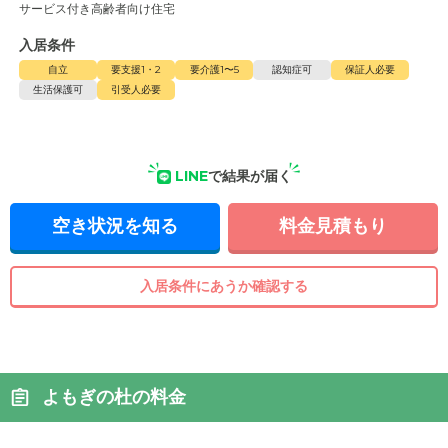
サービス付き高齢者向け住宅
入居条件
自立
要支援1・2
要介護1〜5
認知症可
保証人必要
生活保護可
引受人必要
LINE
で結果が届く
空き状況を知る
料金見積もり
入居条件にあうか確認する
よもぎの杜の料金