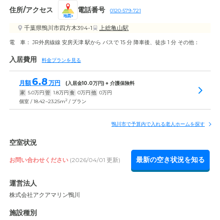
住所/アクセス
電話番号
0120-579-721
地図
千葉県鴨川市四方木394-1
上総亀山駅
電 車： JR外房線線 安房天津 駅から バスで 15 分 降車後、徒歩 1 分 その他：
入居費用
料金プランを見る
6.8
月額
万円
(入居金
10.0
万円) + 介護保険料
家
5.0
万円
管
1.8
万円
食
0
万円
他
0
万円
2
個室 / 18.42~23.25m
/ プラン
鴨川市で予算内で入れる老人ホームを探す
空室状況
最新の空き状況を知る
お問い合わせください
(2026/04/01 更新)
運営法人
株式会社アクアマリン鴨川
施設種別