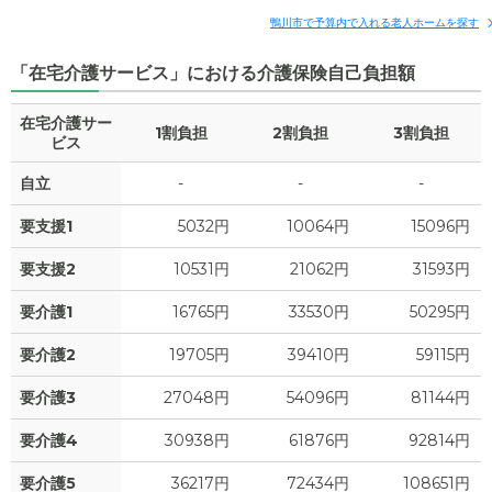
鴨川市で予算内で入れる老人ホームを探す
「在宅介護サービス」における介護保険自己負担額
在宅介護サー
1割負担
2割負担
3割負担
ビス
自立
-
-
-
要支援1
5032円
10064円
15096円
要支援2
10531円
21062円
31593円
要介護1
16765円
33530円
50295円
要介護2
19705円
39410円
59115円
要介護3
27048円
54096円
81144円
要介護4
30938円
61876円
92814円
要介護5
36217円
72434円
108651円