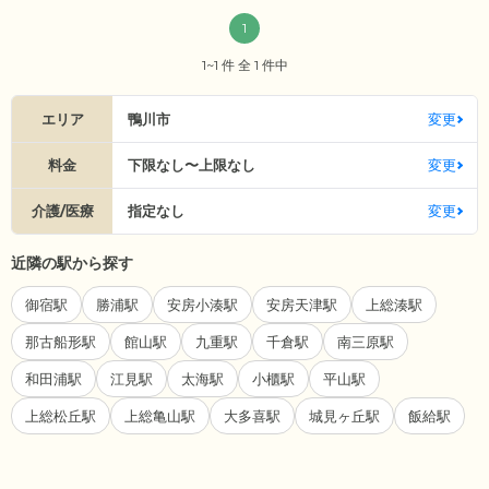
1
1~1 件 全 1 件中
エリア
鴨川市
変更
料金
下限なし〜上限なし
変更
介護/医療
指定なし
変更
近隣の駅から探す
御宿駅
勝浦駅
安房小湊駅
安房天津駅
上総湊駅
那古船形駅
館山駅
九重駅
千倉駅
南三原駅
和田浦駅
江見駅
太海駅
小櫃駅
平山駅
上総松丘駅
上総亀山駅
大多喜駅
城見ヶ丘駅
飯給駅