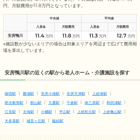
円、月額費用が11.8万円となっています。
中央値
平均値
入居金
月額費用
入居金
月額費用
11.4
11.8
11.3
12.7
安房鴨川
万円
万円
万円
万円
※施設数が少ないエリアの場合は対象エリアを周辺まで広げて費用相
場を算出しています。
安房鴨川駅の近くの駅から老人ホーム・介護施設を探す
御宿駅
勝浦駅
安房小湊駅
安房天津駅
上総湊駅
那古船形駅
館山駅
九重駅
千倉駅
南三原駅
和田浦駅
江見駅
太海駅
小櫃駅
平山駅
上総松丘駅
上総亀山駅
大多喜駅
城見ヶ丘駅
飯給駅