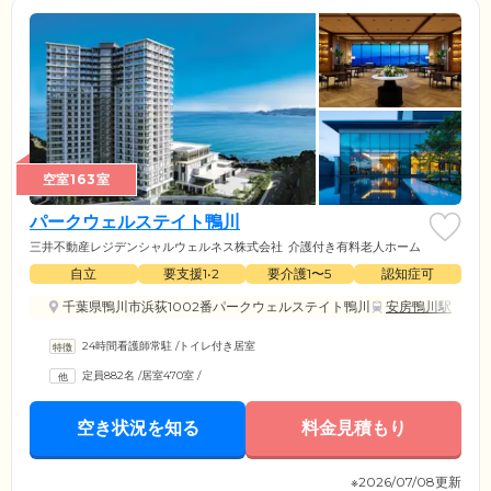
空室163室
パークウェルステイト鴨川
三井不動産レジデンシャルウェルネス株式会社
介護付き有料老人ホーム
自立
要支援1•2
要介護1〜5
認知症可
千葉県鴨川市浜荻1002番パークウェルステイト鴨川
安房鴨川駅
24時間看護師常駐
/
トイレ付き居室
定員882名
/
居室470室
/
空き状況を知る
料金見積もり
※2026/07/08更新