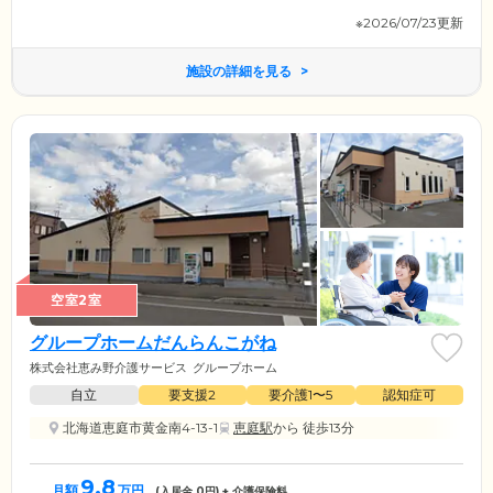
※2026/07/23更新
施設の詳細を見る
空室2室
グループホームだんらんこがね
株式会社恵み野介護サービス
グループホーム
自立
要支援2
要介護1〜5
認知症可
北海道恵庭市黄金南4-13-1
恵庭駅
から 徒歩13分
9.8
月額
万円
(入居金
0
円) + 介護保険料