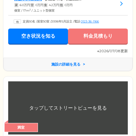
家
6.0
万円
管
0
万円
食
4.2
万円
他
0
万円
2
個室 / 17m
/ ユニット型個室
定員50名
/
居室50室
/
2006年5月設立
/
電話
0123-36-1166
空き状況を知る
料金見積もり
※2026/07/08更新
施設の詳細を見る
満室