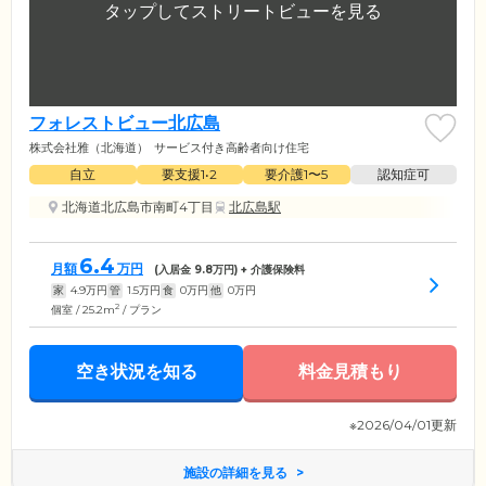
フォレストビュー北広島
株式会社雅（北海道）
サービス付き高齢者向け住宅
自立
要支援1•2
要介護1〜5
認知症可
北海道北広島市南町4丁目
北広島駅
6.4
月額
万円
(入居金
9.8
万円) + 介護保険料
家
4.9
万円
管
1.5
万円
食
0
万円
他
0
万円
2
個室 / 25.2m
/ プラン
空き状況を知る
料金見積もり
※2026/04/01更新
施設の詳細を見る