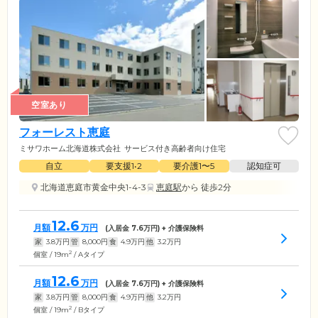
空室あり
フォーレスト恵庭
ミサワホーム北海道株式会社
サービス付き高齢者向け住宅
自立
要支援1•2
要介護1〜5
認知症可
北海道恵庭市黄金中央1-4-3
恵庭駅
から 徒歩2分
12.6
月額
万円
(入居金
7.6
万円) + 介護保険料
家
3.8
万円
管
8,000
円
食
4.9
万円
他
3.2
万円
2
個室 / 19m
/ Aタイプ
12.6
月額
万円
(入居金
7.6
万円) + 介護保険料
家
3.8
万円
管
8,000
円
食
4.9
万円
他
3.2
万円
2
個室 / 19m
/ Bタイプ