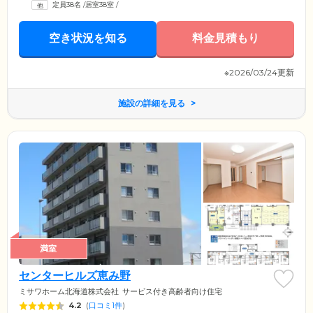
定員38名
/
居室38室
/
個室。お気に入りのインテリアや思い出の品々のお持ち込みも可能で
す。ご自身のライフスタイルに合わせた空間で、ゆったりとお過ごしく
ださい。娯楽室にはカラオケの設備を設けており、懐かしいあの曲もお
空き状況を知る
料金見積もり
楽しみいただけます。
※2026/03/24更新
施設の詳細を見る
満室
センターヒルズ恵み野
ミサワホーム北海道株式会社
サービス付き高齢者向け住宅
4.2
(
口コミ1件
)