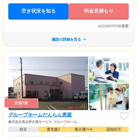
お天気のよい日には、みなさまとテラスでお茶をすることも。おだやか
ながらも、充実した毎日をお送りいただけます。
空き状況を知る
料金見積もり
※2026/07/08更新
施設の詳細を見る
空室1室
グループホームだんらん恵庭
株式会社恵み野介護サービス
グループホーム
自立
要支援2
要介護1〜5
認知症可