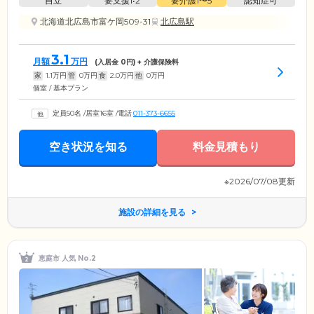
自立
要支援1•2
要介護1〜5
認知症可
北海道北広島市富ケ岡509-31
北広島駅
3.1
月額
万円
(入居金
0
円) + 介護保険料
家
1.1
万円
管
0
万円
食
2.0
万円
他
0
万円
個室 / 基本プラン
定員50名
/
居室16室
/
電話
011-373-6655
空き状況を知る
料金見積もり
※2026/07/08更新
施設の詳細を見る
恵庭市 人気 No.2