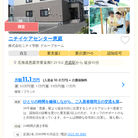
満室
ニチイケアセンター恵庭
株式会社ニチイ学館
グループホーム
自立
要支援2
要介護1〜5
認知症可
北海道恵庭市黄金南1-21-5
恵庭駅
から 徒歩10分
11.1
月額
万円
(入居金
10.0
万円) + 介護保険料
家
5.0
万円
管
1.1
万円
食
3.9
万円
他
1.1
万円
個室 / プランA
ひとりの時間を確保しながら、ご入居者様同士の交流も深め
られる住まいです
JR千歳線「恵庭」駅より徒歩10分に位置するニチイケアセンター恵庭で
は、認知症の診断を受けた要支援2以上の方が、スタッフのサポートのも
と共同生活を送っています。ホームは閑静な住宅街に位置し、落ち着い
て過ごせる環境が魅力。お部屋はプライバシーに配慮した、個室をご用
24時間介護士常駐
意しました。共有スペースであるリビング兼食堂は、みなさまが自然と
集まれるよう余裕のある空間を確保。TVを観たり、ご入居者様同士での
定員2名
/
2009年10月設立
/
電話
0123-39-3081
おしゃべりを楽しんだり、ご気分に合わせて自由にお過ごしください。