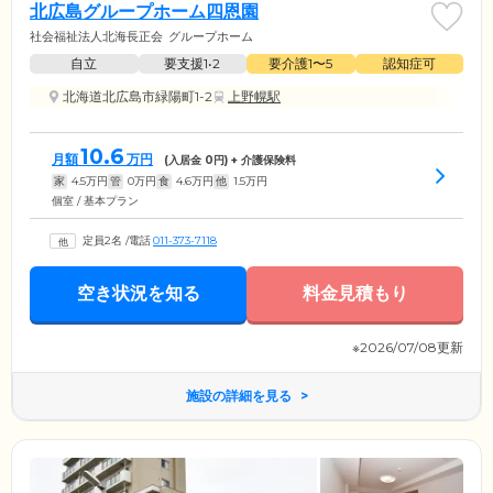
北広島グループホーム四恩園
社会福祉法人北海長正会
グループホーム
自立
要支援1•2
要介護1〜5
認知症可
北海道北広島市緑陽町1-2
上野幌駅
10.6
月額
万円
(入居金
0
円) + 介護保険料
家
4.5
万円
管
0
万円
食
4.6
万円
他
1.5
万円
個室 / 基本プラン
定員2名
/
電話
011-373-7118
空き状況を知る
料金見積もり
※2026/07/08更新
施設の詳細を見る