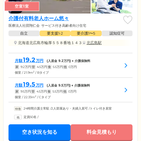
空室1室
介護付有料老人ホーム悠々
医療法人社団翔仁会
サービス付き高齢者向け住宅
自立
要支援1•2
要介護1〜5
認知症可
北海道北広島市輪厚５５８番地１４３
北広島駅
19.2
月額
万円
(入居金
9.2
万円) + 介護保険料
家
9.2
万円
管
4.5
万円
食
5.5
万円
他
0
万円
2
個室 / 21.9m
/ Bタイプ
19.5
月額
万円
(入居金
9.5
万円) + 介護保険料
家
9.5
万円
管
4.5
万円
食
5.5
万円
他
0
万円
2
個室 / 22.33m
/ Cタイプ
24時間介護士常駐
/
2人部屋あり・夫婦入居可
/
トイレ付き居室
定員50名
/
空き状況を知る
料金見積もり