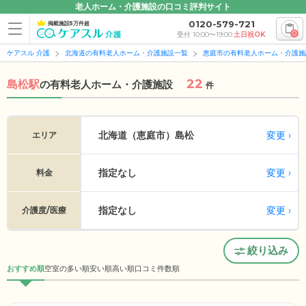
老人ホーム・介護施設の口コミ評判サイト
0120-579-721
掲載施設5万件超
0
受付 10:00〜19:00
土日祝OK
ケアスル 介護
北海道の有料老人ホーム・介護施設一覧
恵庭市の有料老人ホーム・介護施
22
島松駅
の
有料老人ホーム・介護施設
件
変更
北海道（恵庭市）
島松
エリア
指定なし
変更
料金
指定なし
変更
介護度/医療
絞り込み
おすすめ順
空室の多い順
安い順
高い順
口コミ件数順