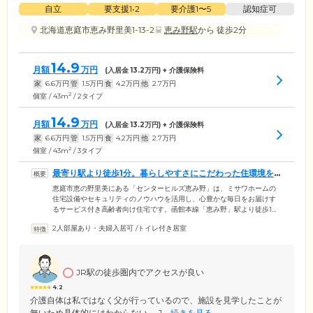
自立
要支援1•2
要介護1〜5
認知症可
北海道恵庭市恵み野里美1-13-2
恵み野駅
から 徒歩2分
14.9
月額
万円
(入居金
13.2
万円) + 介護保険料
家
6.6
万円
管
1.5
万円
食
4.2
万円
他
2.7
万円
2
個室 / 43m
/ 2タイプ
14.9
月額
万円
(入居金
13.2
万円) + 介護保険料
家
6.6
万円
管
1.5
万円
食
4.2
万円
他
2.7
万円
2
個室 / 43m
/ 3タイプ
最寄り駅より徒歩1分。暮らしやすさにこだわった住環境を
ご用意しました
恵庭市恵の野里美にある「センターヒルズ恵み野」は、ミサワホームの
住宅設備やセキュリティのノウハウを活用し、心豊かな毎日をお届けす
るサービス付き高齢者向け住宅です。函館本線「恵み野」駅より徒歩1分
と抜群のアクセス。周辺にはスーパーやコンビニ、飲食店、公園、郵便
2人部屋あり・夫婦入居可
/
トイレ付き居室
局などが集まっており、生活に便利です。お部屋の総床面積はすべて43
㎡以上と、ご夫婦でもゆったりとお過ごしいただける空間をご用意。バ
ス・トイレ・キッチンなどを完備した複数のタイプから、ご自身のライ
フスタイルに合ったお部屋をお選びください。そのほか館内には開放的
JR駅の徒歩圏内でアクセスが良い
な大浴場を設置。心地よい湯船につかりながら、心身をリフレッシュし
ていただけます。
4.2
介護自体は私ではなく父が行っているので、施設を見学したことが
無いため具体的にはわからない。 J...
続きを見る