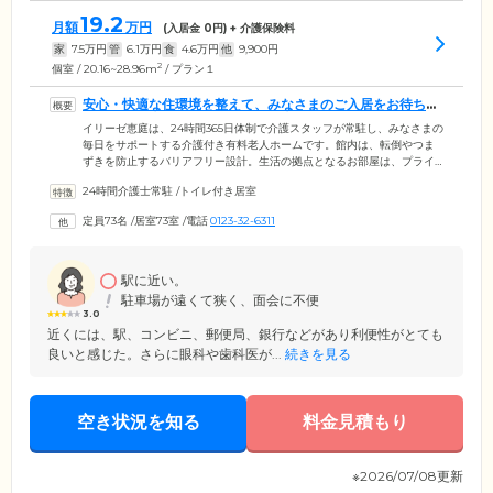
19.2
月額
万円
(入居金
0
円) + 介護保険料
家
7.5
万円
管
6.1
万円
食
4.6
万円
他
9,900
円
2
個室 / 20.16~28.96m
/ プラン１
安心・快適な住環境を整えて、みなさまのご入居をお待ちし
ています
イリーゼ恵庭は、24時間365日体制で介護スタッフが常駐し、みなさまの
毎日をサポートする介護付き有料老人ホームです。館内は、転倒やつま
ずきを防止するバリアフリー設計。生活の拠点となるお部屋は、プライ
バシーに配慮した個室をご用意しました。お部屋には車いす対応のトイ
24時間介護士常駐
/
トイレ付き居室
レ・洗面台を完備しており、ご自分のペースで使用していただけます。
お食事は、厨房で用意したできたてを1日3食ご提供。刻み食やペースト
定員73名
/
居室73室
/
電話
0123-32-6311
食、塩分を調整したメニューなど、お体の状況に合わせた変更もいたし
ますので、お気軽にご相談ください。浴室は個浴・大浴槽のほか、特殊
浴槽もご用意。スタッフのサポートのもと、快適に清潔を保っていただ
けます。
駅に近い。
駐車場が遠くて狭く、面会に不便
3.0
近くには、駅、コンビニ、郵便局、銀行などがあり利便性がとても
良いと感じた。さらに眼科や歯科医が...
続きを見る
空き状況を知る
料金見積もり
※2026/07/08更新