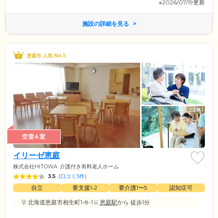
※2026/07/19更新
施設の詳細を見る
恵庭市 人気 No.1
空室4室
イリーゼ恵庭
株式会社HITOWA
介護付き有料老人ホーム
3.5
(
口コミ5件
)
自立
要支援1•2
要介護1〜5
認知症可
北海道恵庭市相生町1-8-1
恵庭駅
から 徒歩1分