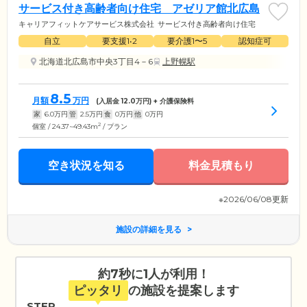
サービス付き高齢者向け住宅 アゼリア館北広島
キャリアフィットケアサービス株式会社
サービス付き高齢者向け住宅
自立
要支援1•2
要介護1〜5
認知症可
北海道北広島市中央3丁目4－6
上野幌駅
8.5
月額
万円
(入居金
12.0
万円) + 介護保険料
家
6.0
万円
管
2.5
万円
食
0
万円
他
0
万円
2
個室 / 24.37~49.43m
/ プラン
空き状況を知る
料金見積もり
※2026/06/08更新
施設の詳細を見る
約7秒に1人が利用！
ピッタリ
の施設を提案します
STEP