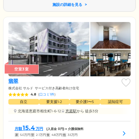
施設の詳細を見る
空室3室
翡翠
株式会社 サルド
サービス付き高齢者向け住宅
4.8
(
口コミ1件
)
自立
要支援1•2
要介護1〜5
認知症可
北海道恵庭市相生町1-6-12
恵庭駅
から 徒歩3分
15.4
月額
万円
(入居金
0
円) + 介護保険料
家
5.0
万円
管
2.1
万円
食
4.8
万円
他
3.5
万円