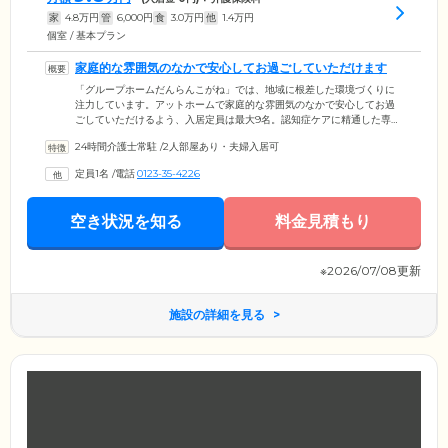
家
4.8
万円
管
6,000
円
食
3.0
万円
他
1.4
万円
個室 / 基本プラン
家庭的な雰囲気のなかで安心してお過ごしていただけます
「グループホームだんらんこがね」では、地域に根差した環境づくりに
注力しています。アットホームで家庭的な雰囲気のなかで安心してお過
ごしていただけるよう、入居定員は最大9名。認知症ケアに精通した専属
のケアスタッフを配置していますので、生活のなかでの不便や体調面の
24時間介護士常駐
/
2人部屋あり・夫婦入居可
不安など、どんなことでもスタッフまでお気軽にお話しください。ご入
居者様それぞれの身体状況や個別のニーズにきめ細やかに対応し、日常
定員1名
/
電話
0123-35-4226
生活をより快適にいきいきとお過ごしいただけるようサポートしていま
す。
空き状況を知る
料金見積もり
※2026/07/08更新
施設の詳細を見る