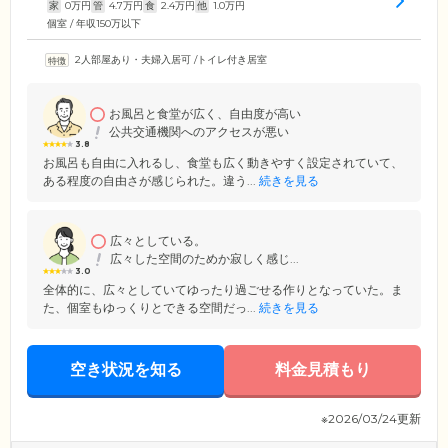
家
0
万円
管
4.7
万円
食
2.4
万円
他
1.0
万円
個室 / 年収150万以下
2人部屋あり・夫婦入居可
/
トイレ付き居室
お風呂と食堂が広く、自由度が高い
公共交通機関へのアクセスが悪い
3.8
お風呂も自由に入れるし、食堂も広く動きやすく設定されていて、
ある程度の自由さが感じられた。違う...
続きを見る
広々としている。
広々した空間のためか寂しく感じ...
3.0
全体的に、広々としていてゆったり過ごせる作りとなっていた。ま
た、個室もゆっくりとできる空間だっ...
続きを見る
空き状況を知る
料金見積もり
※2026/03/24更新