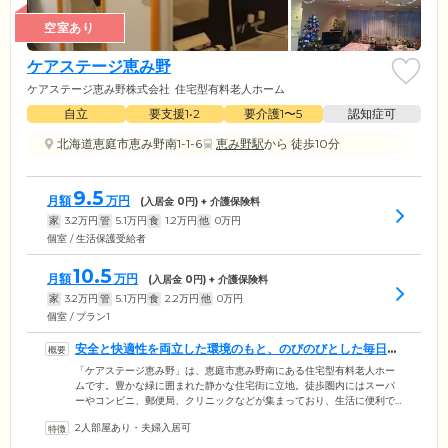
空室あり
ケアステージ恵み野
ケアステージ恵み野株式会社
住宅型有料老人ホーム
自立
要支援1•2
要介護1〜5
認知症可
北海道恵庭市恵み野南1-1-6
恵み野駅
から 徒歩10分
9.5
月額
万円
(入居金
0
円) + 介護保険料
家
3.2
万円
管
5.1
万円
食
1.2
万円
他
0
万円
個室 / 生活保護受給者
10.5
月額
万円
(入居金
0
円) + 介護保険料
家
3.2
万円
管
5.1
万円
食
2.2
万円
他
0
万円
個室 / プラン1
安全と快適性を両立した環境のもと、のびのびとした毎日を
お楽しみください
「ケアステージ恵み野」は、恵庭市恵み野南にある住宅型有料老人ホー
ムです。豊かな緑に囲まれた静かな住宅街に立地。徒歩圏内にはスーパ
ーやコンビニ、郵便局、クリニックなどが集まっており、生活に便利で
す。館内は暮らしやすさと安全性にこだわったバリアフリー設計を採
2人部屋あり・夫婦入居可
用。段差をなくし、随所に手すりを設置することで、車いすの方も安心
の環境を整えています。お部屋はプライベートな時間を確保できる完全