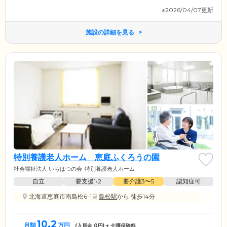
※2026/04/07更新
施設の詳細を見る
特別養護老人ホーム 恵庭ふくろうの園
社会福祉法人 いちはつの会
特別養護老人ホーム
自立
要支援1•2
要介護3〜5
認知症可
北海道恵庭市南島松6-1
島松駅
から 徒歩14分
10.2
月額
万円
(入居金
0
円) + 介護保険料