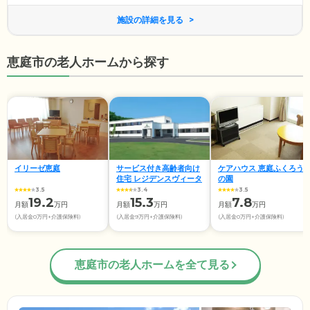
施設の詳細を見る
恵庭市の老人ホームから探す
イリーゼ恵庭
サービス付き高齢者向け
ケアハウス 恵庭ふくろう
住宅 レジデンスヴィータ
の園
3.5
3.4
3.5
19.2
15.3
7.8
月額
万円
月額
万円
月額
万円
(入居金0万円+介護保険料)
(入居金9万円+介護保険料)
(入居金0万円+介護保険料)
恵庭市の老人ホームを全て見る