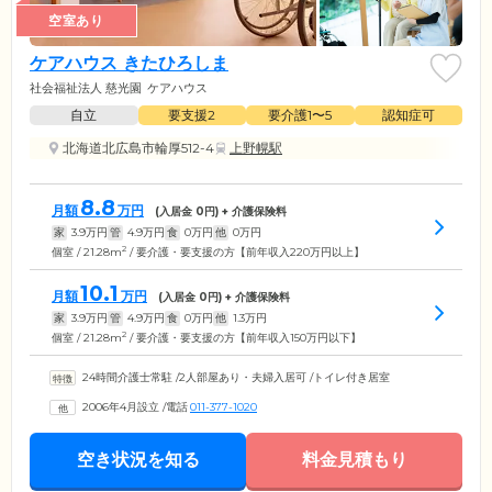
空室あり
ケアハウス きたひろしま
社会福祉法人 慈光園
ケアハウス
自立
要支援2
要介護1〜5
認知症可
北海道北広島市輪厚512-4
上野幌駅
8.8
月額
万円
(入居金
0
円) + 介護保険料
家
3.9
万円
管
4.9
万円
食
0
万円
他
0
万円
2
個室 / 21.28m
/ 要介護・要支援の方【前年収入220万円以上】
10.1
月額
万円
(入居金
0
円) + 介護保険料
家
3.9
万円
管
4.9
万円
食
0
万円
他
1.3
万円
2
個室 / 21.28m
/ 要介護・要支援の方【前年収入150万円以下】
24時間介護士常駐
/
2人部屋あり・夫婦入居可
/
トイレ付き居室
2006年4月設立
/
電話
011-377-1020
空き状況を知る
料金見積もり