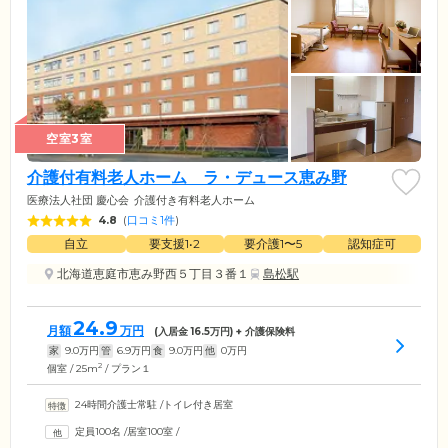
空室3室
介護付有料老人ホーム ラ・デュース恵み野
医療法人社団 慶心会
介護付き有料老人ホーム
4.8
(
口コミ1件
)
自立
要支援1•2
要介護1〜5
認知症可
北海道恵庭市恵み野西５丁目３番１
島松駅
24.9
月額
万円
(入居金
16.5
万円) + 介護保険料
家
9.0
万円
管
6.9
万円
食
9.0
万円
他
0
万円
2
個室 / 25m
/ プラン１
24時間介護士常駐
/
トイレ付き居室
定員100名
/
居室100室
/