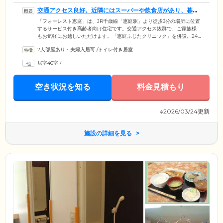
交通アクセス良好。近隣にはスーパーや飲食店があり、暮ら
しやすい環境です
「フォーレスト恵庭」は、JR千歳線「恵庭駅」より徒歩3分の場所に位置
するサービス付き高齢者向け住宅です。交通アクセス抜群で、ご家族様
もお気軽にお越しいただけます。「恵庭ふじたクリニック」を併設。24
時間体制でスタッフが常駐しており、ご来訪者様の受付や宅配便の取次
2人部屋あり・夫婦入居可
/
トイレ付き居室
など日常生活のサポートを行っています。また、協力医療機関との連携
により、急な体調不良時も迅速に対応いたしますので、ご安心くださ
居室46室
/
い。近隣には、スーパーやコンビニ、飲食店、緑豊かな公園があり、暮
らしやすい環境です。のびのびと自由に生活を送りながら、サポートが
ある安心を同時に実感していただけます。
空き状況を知る
料金見積もり
※2026/03/24更新
施設の詳細を見る