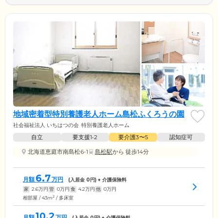
地域密着型特別養護老人ホーム島松ふくろうの園
社会福祉法人 いちはつの会
特別養護老人ホーム
自立
要支援1•2
要介護3〜5
認知症可
北海道恵庭市南島松6-1
島松駅
から 徒歩14分
6.7
月額
万円
(入居金
0
円) + 介護保険料
家
2.6
万円
管
0
万円
食
4.2
万円
他
0
万円
2
相部屋 / 43m
/ 多床室
10.2
月額
万円
(入居金
0
円) + 介護保険料