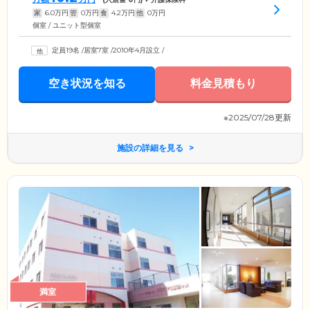
家
6.0
万円
管
0
万円
食
4.2
万円
他
0
万円
個室 / ユニット型個室
定員19名
/
居室7室
/
2010年4月設立
/
空き状況を知る
料金見積もり
※2025/07/28更新
施設の詳細を見る
満室