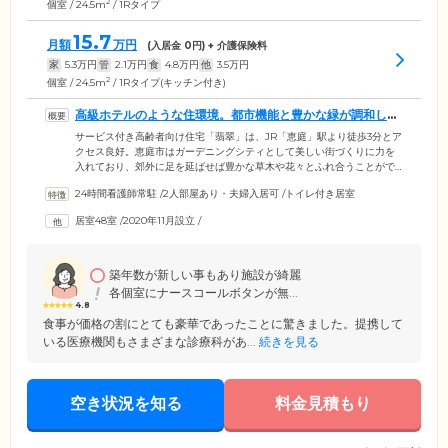
2
個室 / 24.5m
/ 1Rタイプ
15.7
月額
万円
(入居金
0
円) + 介護保険料
家
5.3
万円
管
2.1
万円
食
4.8
万円
他
3.5
万円
2
個室 / 24.5m
/ 1Rタイプ(キッチン付き)
高級ホテルのような住環境。都市機能と豊かな緑が調和した
立地も魅力です
サービス付き高齢者向け住宅「翡翠」は、JR「恵庭」駅より徒歩3分とア
クセス良好。恵庭市はガーデニングシティとして美しい街づくりに力を
入れており、郊外に足を延ばせば豊かな草木や花々とふれ合うことがで
きます。館内はインテリアや間接照明にまでこだわり、ホテルのような
24時間看護師常駐
/
2人部屋あり・夫婦入居可
/
トイレ付き居室
高級感と居心地のよさを実現。開放的なダイニングやエントランス、カ
ラオケや映画を楽しめる娯楽室、くつろぎの大浴場などをご用意してい
居室48室
/
2020年11月設立
/
ます。気分の向くままお好きな場所で、安らぎのひとときをお過ごしく
ださい。全居室には音声認識システム「Amazon Alexa」を完備。お困
りの際にはスタッフへの連絡ができるほか、ご家族様とのテレビ電話も
可能です。
築年数が新しい事もあり施設が綺麗
各個室にナースコールボタンが無...
4.8
食事が価格の割にとても豪華であったことに驚きました。提携して
いる医療機関もさまざまな診療科があ...
続きを見る
空き状況を知る
料金見積もり