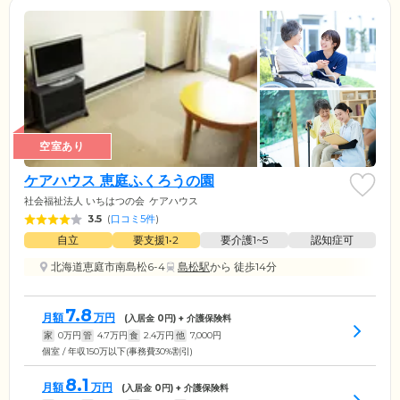
空室あり
ケアハウス 恵庭ふくろうの園
社会福祉法人 いちはつの会
ケアハウス
3.5
(
口コミ5件
)
自立
要支援1•2
要介護1~5
認知症可
北海道恵庭市南島松6-4
島松駅
から 徒歩14分
7.8
月額
万円
(入居金
0
円) + 介護保険料
家
0
万円
管
4.7
万円
食
2.4
万円
他
7,000
円
個室 / 年収150万以下(事務費30%割引)
8.1
月額
万円
(入居金
0
円) + 介護保険料