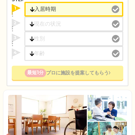
1
2
3
4
最短1分
プロに施設を提案してもらう