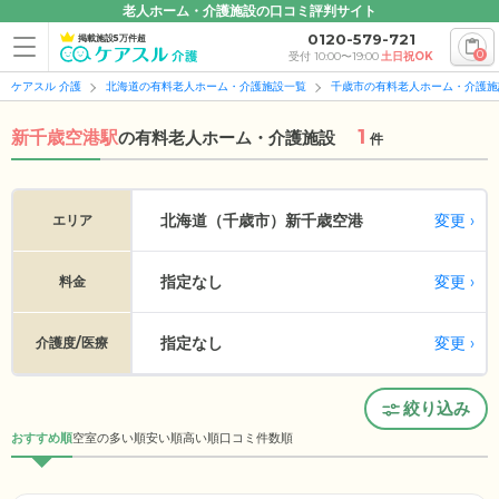
老人ホーム・介護施設の口コミ評判サイト
0120-579-721
掲載施設5万件超
0
受付 10:00〜19:00
土日祝OK
ケアスル 介護
北海道の有料老人ホーム・介護施設一覧
千歳市の有料老人ホーム・介護施
1
新千歳空港駅
の
有料老人ホーム・介護施設
件
変更
北海道（千歳市）
新千歳空港
エリア
指定なし
変更
料金
指定なし
変更
介護度/医療
絞り込み
おすすめ順
空室の多い順
安い順
高い順
口コミ件数順