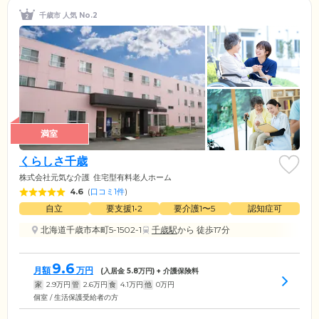
千歳市 人気 No.2
満室
くらしさ千歳
株式会社元気な介護
住宅型有料老人ホーム
4.6
(
口コミ1件
)
自立
要支援1•2
要介護1〜5
認知症可
北海道千歳市本町5-1502-1
千歳駅
から 徒歩17分
9.6
月額
万円
(入居金
5.8
万円) + 介護保険料
家
2.9
万円
管
2.6
万円
食
4.1
万円
他
0
万円
個室 / 生活保護受給者の方