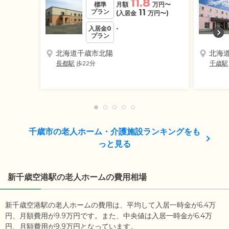
11.8
標準
月額
万円
〜
プラン
11
(入居金
万円
〜)
入居金0
-
プラン
北海道千歳市北陽
北海
長都駅
歩22分
千歳駅
千歳市の老人ホーム・介護施設ランキングをも
っと見る
新千歳空港駅の老人ホームの費用相場
新千歳空港駅の老人ホームの費用は、平均して入居一時金が6.4万
円、月額費用が9.9万円です。また、中央値は入居一時金が6.4万
円、月額費用が9.9万円となっています。