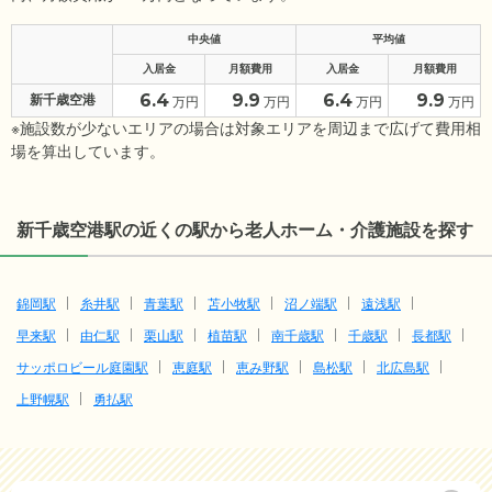
中央値
平均値
入居金
月額費用
入居金
月額費用
6.4
9.9
6.4
9.9
新千歳空港
万円
万円
万円
万円
※施設数が少ないエリアの場合は対象エリアを周辺まで広げて費用相
場を算出しています。
新千歳空港駅の近くの駅から老人ホーム・介護施設を探す
錦岡駅
糸井駅
青葉駅
苫小牧駅
沼ノ端駅
遠浅駅
早来駅
由仁駅
栗山駅
植苗駅
南千歳駅
千歳駅
長都駅
サッポロビール庭園駅
恵庭駅
恵み野駅
島松駅
北広島駅
上野幌駅
勇払駅