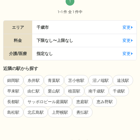
1
1~1 件 全 1 件中
エリア
千歳市
変更
料金
下限なし〜上限なし
変更
介護/医療
指定なし
変更
近隣の駅から探す
錦岡駅
糸井駅
青葉駅
苫小牧駅
沼ノ端駅
遠浅駅
早来駅
由仁駅
栗山駅
植苗駅
南千歳駅
千歳駅
長都駅
サッポロビール庭園駅
恵庭駅
恵み野駅
島松駅
北広島駅
上野幌駅
勇払駅