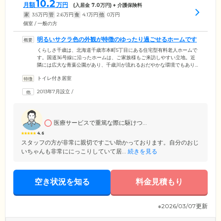
10.2
月額
万円
(入居金
7.0
万円) + 介護保険料
家
3.5
万円
管
2.6
万円
食
4.1
万円
他
0
万円
個室 / 一般の方
明るいサクラ色の外観が特徴のゆったり過ごせるホームです
くらしさ千歳は、北海道千歳市本町5丁目にある住宅型有料老人ホームで
す。国道36号線に沿ったホームは、ご家族様もご来訪しやすい立地。近
隣には広大な青葉公園があり、千歳川が流れるおだやかな環境でもあり
ます。明るいサクラ色の外観が目印のホームは、3階建て。駐車スペース
トイレ付き居室
をしっかり確保しています。ご入居者様の居室は全室完全個室。ベッ
ド・トイレ・収納・洗面台を完備しています。ホーム内には食堂や浴室
2013年7月設立
/
などの共用スペースもあり、プライベートな時間と、ほかのご入居者様
やスタッフとコミュニケーションをとる時間のバランスがよいのもポイ
ントです。
医療サービスで重篤な際に駆けつ...
4.6
スタッフの方が非常に親切ですごい助かっております。自分のおじ
いちゃんも非常ににっこりしていて居...
続きを見る
空き状況を知る
料金見積もり
※2026/03/07更新