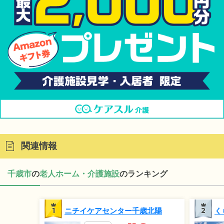
関連情報
千歳市
の
老人ホーム・介護施設
のランキング
1
ニチイケアセンター千歳北陽
2
く