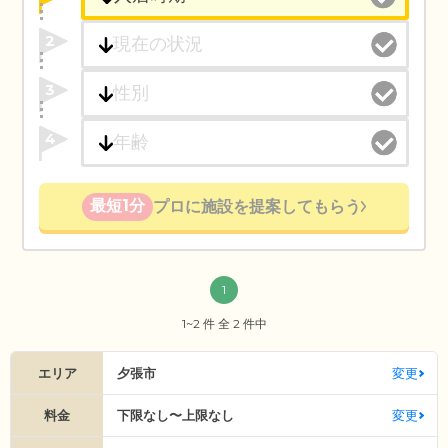
2
3
4
最短1分
プロに施設を提案してもらう
1
1~2 件 全 2 件中
エリア
夕張市
変更
料金
下限なし〜上限なし
変更