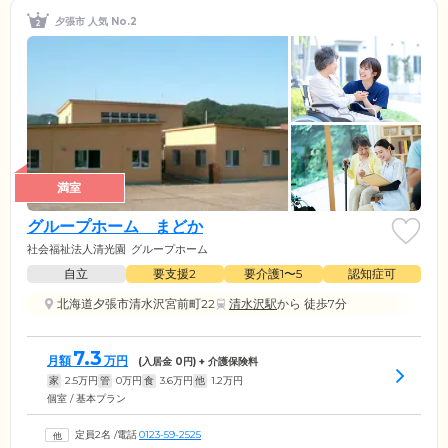
夕張市 人気 No.2
満室
グループホーム まどか
社会福祉法人清光園
グループホーム
自立
要支援2
要介護1〜5
認知症可
北海道夕張市清水沢宮前町22
清水沢駅
から 徒歩7分
7.3
月額
万円
(入居金
0
円) + 介護保険料
家
2.5
万円
管
0
万円
食
3.6
万円
他
1.2
万円
個室 / 基本プラン
定員2名
/
電話
0123-59-2525