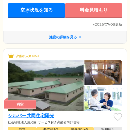
空き状況を知る
料金見積もり
※2026/07/08更新
施設の詳細を見る
夕張市 人気 No.1
満室
シルバー共同住宅陽光
社会福祉法人清光園
サービス付き高齢者向け住宅
自立
要支援1•2
要介護1〜5
認知症可