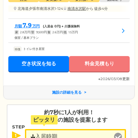
北海道夕張市南清水沢1-124
南清水沢駅
から 徒歩4分
7.9
月額
万円
(入居金
0
円) + 介護保険料
家
2.8
万円
管
9,500
円
食
2.6
万円
他
1.5
万円
個室 / 基本プラン
トイレ付き居室
空き状況を知る
料金見積もり
※2026/03/08更新
施設の詳細を見る
約7秒に1人が利用！
ピッタリ
の施設を提案します
STEP
1