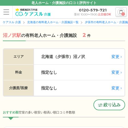
老人ホーム・介護施設の口コミ評判サイト
0120-579-721
掲載施設5万件超
0
受付 10:00〜19:00
土日祝OK
ケアスル 介護
北海道の有料老人ホーム・介護施設一覧
夕張市の有料老人ホーム・介護施
2
沼ノ沢駅
の
有料老人ホーム・介護施設
件
変更
北海道（夕張市）
沼ノ沢
エリア
指定なし
変更
料金
指定なし
変更
介護度/医療
絞り込み
おすすめ順
空室の多い順
安い順
高い順
口コミ件数順