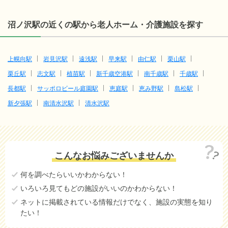
沼ノ沢駅の近くの駅から老人ホーム・介護施設を探す
上幌向駅
岩見沢駅
遠浅駅
早来駅
由仁駅
栗山駅
栗丘駅
志文駅
植苗駅
新千歳空港駅
南千歳駅
千歳駅
長都駅
サッポロビール庭園駅
恵庭駅
恵み野駅
島松駅
新夕張駅
南清水沢駅
清水沢駅
こんなお悩みございませんか
何を調べたらいいかわからない！
いろいろ見てもどの施設がいいのかわからない！
ネットに掲載されている情報だけでなく、施設の実態を知り
たい！