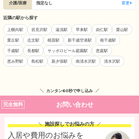
介護/医療
指定なし
変更
近隣の駅から探す
上幌向駅
岩見沢駅
遠浅駅
早来駅
由仁駅
栗山駅
栗丘駅
志文駅
植苗駅
新千歳空港駅
南千歳駅
千歳駅
長都駅
サッポロビール庭園駅
恵庭駅
恵み野駅
島松駅
新夕張駅
南清水沢駅
清水沢駅
カンタン60秒で申し込み
お問い合わせ
完全無料
施設探しでお悩みの方
入居や費用のお悩みを