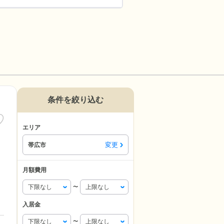
条件を絞り込む
エリア
変更
帯広市
月額費用
〜
入居金
〜