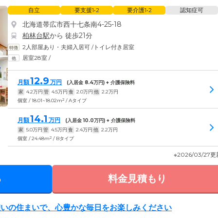
自立
要支援1•2
要介護1•2
認知症可
北海道帯広市西十七条南4-25-18
柏林台駅
から 徒歩21分
2人部屋あり・夫婦入居可
/
トイレ付き居室
居室28室
/
12.9
月額
万円
(入居金
8.4
万円) + 介護保険料
家
4.2
万円
管
4.5
万円
食
2.0
万円
他
2.2
万円
2
個室 / 18.01~18.02m
/ Aタイプ
14.1
月額
万円
(入居金
10.0
万円) + 介護保険料
家
5.0
万円
管
4.5
万円
食
2.4
万円
他
2.2
万円
2
個室 / 24.48m
/ Bタイプ
※2026/03/27
る
料金見積もり
憩いの住まいで、心豊かな毎日をお楽しみください