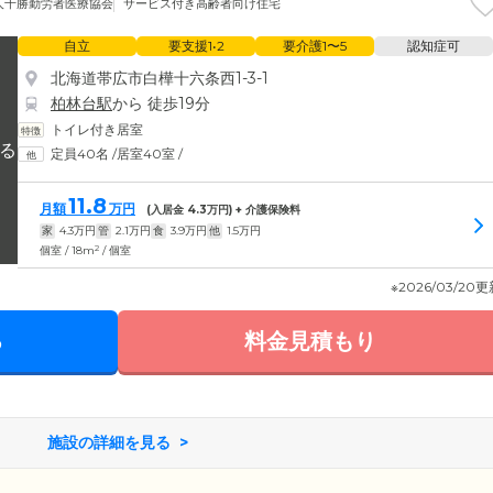
人十勝勤労者医療協会
サービス付き高齢者向け住宅
自立
要支援1•2
要介護1〜5
認知症可
北海道帯広市白樺十六条西1-3-1
柏林台駅
から 徒歩19分
トイレ付き居室
定員40名
/
居室40室
/
11.8
月額
万円
(入居金
4.3
万円) + 介護保険料
家
4.3
万円
管
2.1
万円
食
3.9
万円
他
1.5
万円
2
個室 / 18m
/ 個室
※2026/03/20
る
料金見積もり
施設の詳細を見る