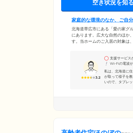
空き状況を知
家庭的な環境のなか、ご自
北海道帯広市にある「愛の家グル
にあります。広大な自然のほか
す。当ホームのご入居の対象は
れた方です。「家庭的」「その
みのある環境のもとでご入居者
支援サービス
いただけるよう、食事、入浴、
Wi-Fiの電
上を図っています。
私は、北海道に住
が取って様子を教
3.2
いので、タブレット
高齢者住宅ほのぼの