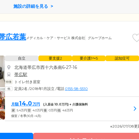
施設の詳細を見る
 帯広若葉
メディカル・ケア・サービス 株式会社
グループホーム
自立
要支援2
要介護1〜5
認知症可
北海道帯広市西十六条南6-27-16
帯広駅
トイレ付き居室
定員2名
/
2018年1月設立
/
電話
0155-58-5510
14.0
月額
万円
(入居金
10.0
万円) + 介護保険料
家
5.4
万円
管
4.0
万円
食
0
万円
他
4.6
万円
個室 / 冬季(10月~4月)
※2026/07/08