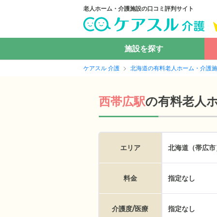
老人ホーム・介護施設の口コミ評判サイト
施設を探す
ケアスル 介護
北海道の有料老人ホーム・介護
の
有料老人
西帯広駅
エリア
北海道（帯広市
料金
指定なし
介護度/医療
指定なし