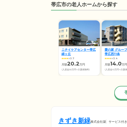
帯広市の老人ホームから探す
ニチイケアセンター帯広
愛の家 グルー
緑ヶ丘
帯広西11条
3.7
3.4
20.2
14.0
月額
万円
月額
万
(入居金30万円+介護保険料)
(入居金10万円+介護
きずき新緑
株式会社築
サービス付