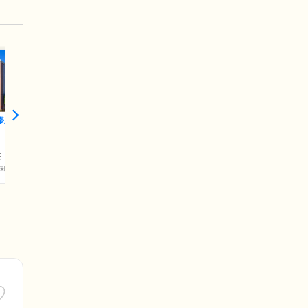
帯広西5条
円
保険料)