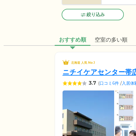
絞り込み
おすすめ順
空室の多い順
北海道 人気 No.1
ニチイケアセンター帯
3.7
(
口コミ6件
/
入居体