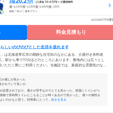
20.2
月額
万円
(入居金
30.0
万円) + 介護保険料
家
8.2
万円
管
5.0
万円
食
6.9
万円
他
0
万円
2
個室 / 18m
/ 基本プラン
※2026/07/16
る
料金見積もり
様らしいのびのびとした生活を送れます
丘」は北海道帯広市の閑静な住宅街のなかにある、介護付き有料老
広」駅から車で10分ほどのところにあります。敷地内には広々とし
問いただく際にご利用ください。当施設では、家庭的な雰囲気のな
合わせた個別の介護計画を作成。それに基づいたスタッフによる身
ーション・機能訓練等幅広いサービスをご提供します。自然が多く
応が感じが良かった
者様にご自身らしい生活を送っていただけるようサポートいたしま
視されていて良いが…
が設置されており、暑さが苦手なのでとても良かった、部屋にトイレがつ
便秘で長時間トイレにこもることか時々あるので良かった。 個々の個性を
よいのかなと思う。利用者にとって...
続きを見る