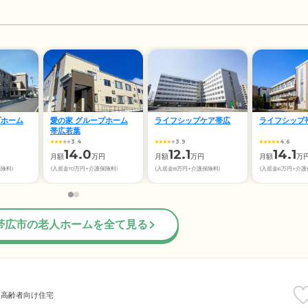
プホーム
愛の家 グループホーム
ライフシップケア帯広
ライフシップ
帯広若葉
3.4
3.9
4.6
14.0
12.1
14.1
円
月額
万円
月額
万円
月額
万
保険料)
(入居金10万円+介護保険料)
(入居金8万円+介護保険料)
(入居金6万円+介護
帯広市の老人ホームを全て見る
き高齢者向け住宅