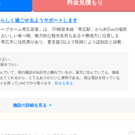
る
料金見積もり
分らしく過ごせるようサポートします
ープホーム帯広若葉」は、JR根室本線「帯広駅」から約3㎞の場所
、おいしい食べ物、魅力的な観光名所もある十勝地方に位置しま
、帯広市に住民票があり、要支援2以上で医師により認知症と診断さ
方らしい生活」「役割のある生活」を大事に考えており、あたたか
様をサポート。お一人おひとりにできる限り自立した生活を送って
がよい。
排せつの支援を行いながら、日常生活のなかで心身機能の維持・向
波が届きづらい
んでいて、母の施設が仙台市と離れているが、遠方に住んでいても、連絡
えてくれるから、とてもありがたいし便利である。 母は電話を持っていな
を買ってLINEでやり取りをす...
続きを見る
施設の詳細を見る