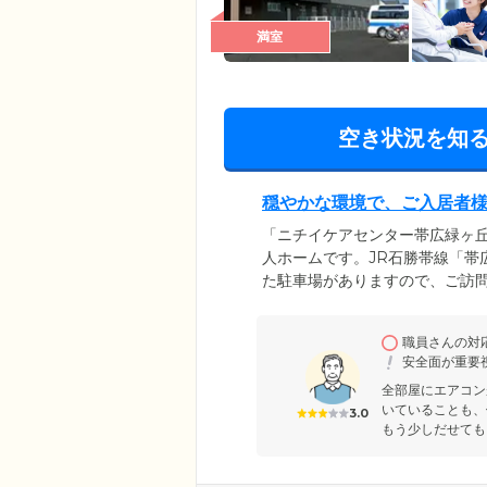
満室
空き状況を知
穏やかな環境で、ご入居者
「ニチイケアセンター帯広緑ヶ
人ホームです。JR石勝帯線「帯
た駐車場がありますので、ご訪
か、ご入居者様の心身の状態に
体介護に加え、食事・レクリエ
職員さんの対
穏やかな環境のなかで、ご入居
安全面が重要
す。
全部屋にエアコン
いていることも、
3.0
もう少しだせても