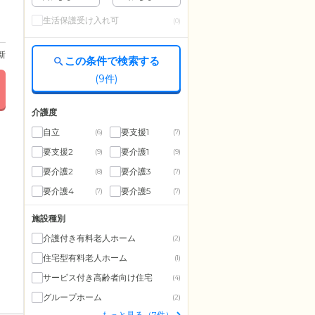
生活保護受け入れ可
(0)
更新
この条件で検索する
(
9
件)
介護度
自立
要支援1
(6)
(7)
要支援2
要介護1
(9)
(9)
要介護2
要介護3
(8)
(7)
要介護4
要介護5
(7)
(7)
施設種別
介護付き有料老人ホーム
(2)
住宅型有料老人ホーム
(1)
サービス付き高齢者向け住宅
(4)
グループホーム
(2)
もっと見る（7件）