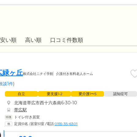
安い順
高い順
口コミ件数順
広緑ヶ丘
株式会社ニチイ学館
介護付き有料老人ホーム
験談1件
)
自立
要支援1•2
要介護1〜5
認知症可
北海道帯広市西十六条南6-30-10
帯広駅
トイレ付き居室
定員51名
/
居室51室
/
電話
0155-35-6301