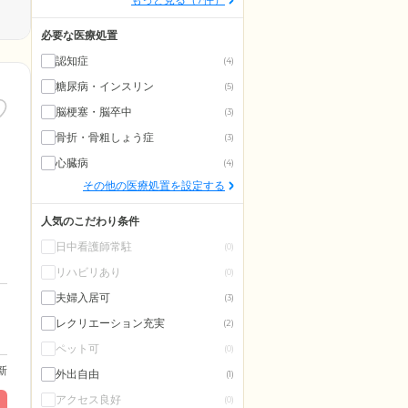
必要な医療処置
認知症
(4)
糖尿病・インスリン
(5)
脳梗塞・脳卒中
(3)
骨折・骨粗しょう症
(3)
心臓病
(4)
その他の医療処置を設定する
人気のこだわり条件
日中看護師常駐
(0)
リハビリあり
(0)
夫婦入居可
(3)
レクリエーション充実
(2)
ペット可
(0)
更新
外出自由
(1)
アクセス良好
(0)